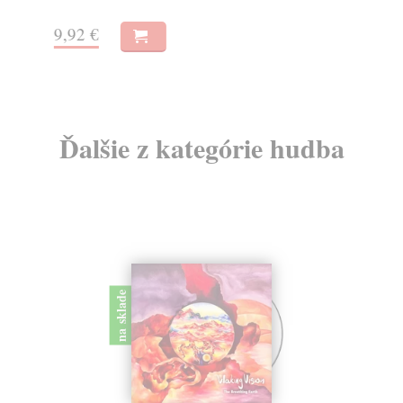
10
9,92 €
Ďalšie z kategórie hudba
na sklade