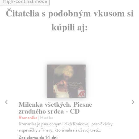
High-contrast mode
Čitatelia s podobným vkusom si
kúpili aj:
Milenka všetkých. Piesne
P
zradného srdca - CD
Dar
Dar
Romanika
| Hudba
Adr
Romanika je pseudonym Ildikó Kraicovej, pesničkárky
a speváčky z Trnavy, ktorá nahrala už svoj tretí...
Za
Zasielame do 14 dní