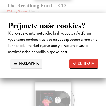
The Breathing Earth - CD
Waking Vision
| Hudba
Dlhých sedemnásť rokov museli čakať fanúšikovia kultového
zoskupenia Waking Vision na nový album. Gitarista a skladateľ John
Príjmete naše cookies?
Shannon a bubeník Martin Valihora, spolužiaci z prestížnej Berklee
College of…
K prevádzke internetového kníhkupectva Artforum
Na sklade
?
využívame cookies slúžiace na zabezpečenie a meranie
funkčnosti, marketingové účely a zaistenie vášho
13,00 €
maximálneho pohodlia a spokojnosti.
NASTAVENIA
SÚHLASÍM