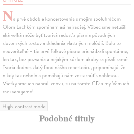
O TITULE
N
a prvé obdobie koncertovania s mojím spoluhráčom
Olom Lachkým spomínam asi najradšej. Vôbec sme netušili
aká veľká môže byť tvorivá radosť z písania pôvodných
slovenských textov a skladania vlastných melódií. Bolo to
neuveriteľné – tie prvé folkové piesne prichádzali spontánne,
len tak, bez pozvania a nejakým kúzlom akoby sa písali samé.
Tvoria dodnes zlatý fond nášho repertoáru, pripomínajú, že
nikdy tak nebolo a pomáhajú nám zostarnúť s noblesou.
Všetky sme ich nahrali znovu, sú na tomto CD a my Vám ich
radi venujeme!
High-contrast mode
Podobné tituly