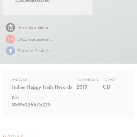
Pridať do wishlistu
Odporučiť známemu
Zdielať na Facebooku
VYDAVATEĽ
ROK VYDANIA
FORMÁT
Indies Happy Trails Records
2019
CD
EAN
8595026675223