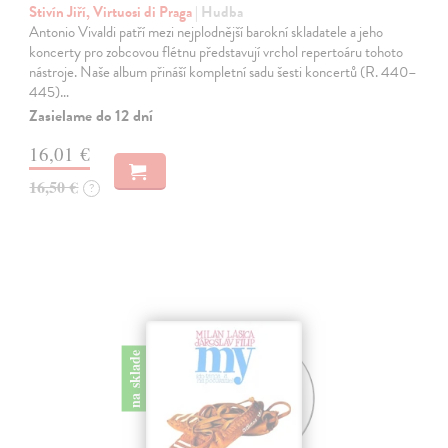
Stivín Jiří, Virtuosi di Praga
| Hudba
Antonio Vivaldi patří mezi nejplodnější barokní skladatele a jeho
koncerty pro zobcovou flétnu představují vrchol repertoáru tohoto
nástroje. Naše album přináší kompletní sadu šesti koncertů (R. 440–
445)…
Zasielame do 12 dní
16,01 €
16,50 €
?
na sklade