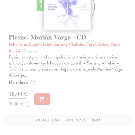
na sklade
Piesne. Marián Varga - CD
Fehér Sisa, Lupták Jozef, Šarišský Vladislav, Török Oskar, Varga
Marián
| Hudba
Po viac ako štyroch rokoch spoločného hrania prichádza štvorica
špičkových slovenských hudobníkov Lupták – Šarišský – Fehér –
Török s albumom piesní slovenskej rockovej legendy Mariána Vargu.
Album je…
Na sklade
?
18,00 €
20,00 €
?
ZOBRAZIŤ ĎALŠIE Z KATEGÓRIE HUDBA