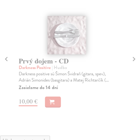
Prvý dojem - CD
T
Darkness Positive
| Hudba
Wa
Darkness positive sú Šimon Švidraň (gitara, spev),
Dlh
Adrián Simonides (basgitara) a Matej Richtarčík (...
kul
Gi..
Zasielame do 14 dní
Na
10,00 €
13