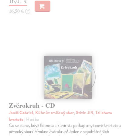
16,01 €
16,50 €
?
Zvěrokruh - CD
Jonáš Gabriel, Kühnův smíšený sbor, Stivín Jiří, Talichovo
kvarteto
| Hudba
Co se stane, když flétnista a klavírista potkají smyčcové kvarteto a
pěvecký sbor? Vznikne Zvěrokruh! Jeden z nejodvážnějších