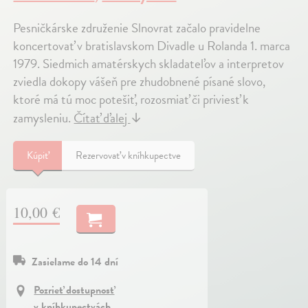
Pesničkárske združenie Slnovrat začalo pravidelne
koncertovať v bratislavskom Divadle u Rolanda 1. marca
1979. Siedmich amatérskych skladateľov a interpretov
zviedla dokopy vášeň pre zhudobnené písané slovo,
ktoré má tú moc potešiť, rozosmiať či priviesť k
zamysleniu.
Čítať ďalej
↓
Kúpiť
Rezervovať v kníhkupectve
10,00 €
Zasielame do 14 dní
Pozrieť dostupnosť
v kníhkupectvách