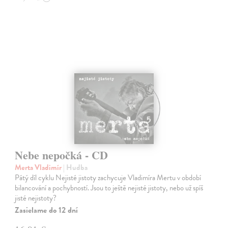
Nebe nepočká - CD
Merta Vladimír
| Hudba
Pátý díl cyklu Nejisté jistoty zachycuje Vladimíra Mertu v období
bilancování a pochybností. Jsou to ještě nejisté jistoty, nebo už spíš
jisté nejistoty?
Zasielame do 12 dní