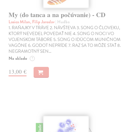
My (do tanca a na počúvanie) - CD
Lasica Milan, Filip Jaroslav
| Hudba
1. RAŇAJKY V TRÁVE 2. NÁVŠTEVA 3. SONG O ČLOVEKU,
KTORÝ NEVEDEL POVEDAŤ NIE 4. SONG O NOCI VO
VOJENSKOM TÁBORE 5. SONG O IDÚCOM MUNIČNOM
VAGÓNE 6. GODOT NEPRÍDE 7. RAZ SA TO MÔŽE STAŤ 8.
NEGRAMOTNÝ SEN…
Na sklade
?
13,00 €