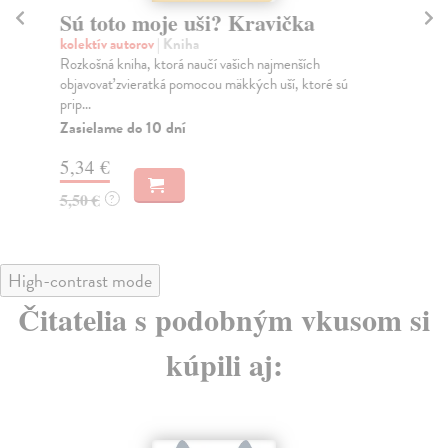
Sú toto moje uši? Kravička
M
te
kolektív autorov
| Kniha
Rozkošná kniha, ktorá naučí vašich najmenších
kol
objavovať zvieratká pomocou mäkkých uší, ktoré sú
Ram
prip...
slo
Zasielame do 10 dní
Za
5,34 €
9,
5,50 €
?
9,
High-contrast mode
Čitatelia s podobným vkusom si
kúpili aj: