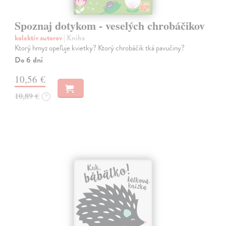
Spoznaj dotykom - veselých chrobáčikov
kolektív autorov
| Kniha
Ktorý hmyz opeľuje kvietky? Ktorý chrobáčik tká pavučiny?
Do 6 dní
10,56 €
10,89 €
?