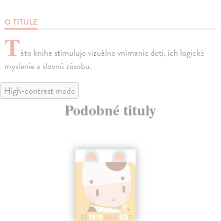
O TITULE
T
áto kniha stimuluje vizuálne vnímanie detí, ich logické
myslenie a slovnú zásobu.
High-contrast mode
Podobné tituly