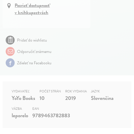
Pozrieť dostupnosť
v kníhkupectvách
Pridať do wishlistu
Odporučiť známemu
Zdielať na Facebooku
VYDAVATEĽ
POČET STRÁN
ROK VYDANIA
JAZYK
YoYo Books
10
2019
Slovenčina
VÄZBA
EAN
leporelo
9789463782883