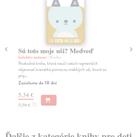
Sú toto moje uši? Medveď
Sú
kolektív autorov
| Kniha
kol
Rozkošná kniha, ktorá naučí vašich najmenších
Roz
objavovať zvieratká pomocou mäkkých uší, ktoré sú
obj
prip...
prip
Zasielame do 10 dní
Za
5,34 €
5,
5,50 €
5,
?
Ďalšie z kategórie knihy pre deti