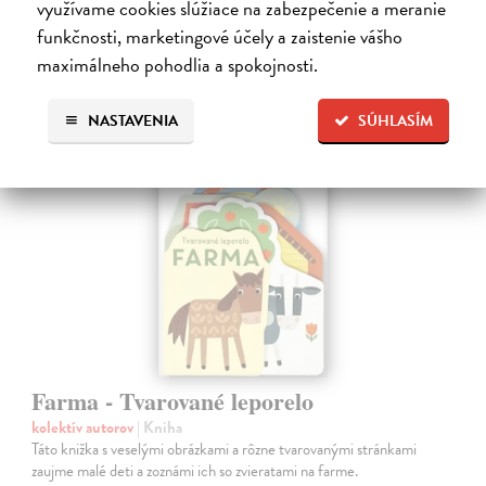
využívame cookies slúžiace na zabezpečenie a meranie
7,66 €
funkčnosti, marketingové účely a zaistenie vášho
maximálneho pohodlia a spokojnosti.
7,90 €
?
NASTAVENIA
SÚHLASÍM
Farma - Tvarované leporelo
kolektív autorov
| Kniha
Táto knižka s veselými obrázkami a rôzne tvarovanými stránkami
zaujme malé deti a zoznámi ich so zvieratami na farme.