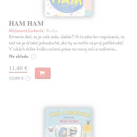
HAM HAM
Mičianová Ľudmila
| Kniha
Kŕmenie detí, to je celá veda, všakže?! A čo ešte len rozprávanie, to
tiež nie je až také jednoduché, ako by sa mohlo na prvý pohľad zdať.
V rukách držíte knižku určenú práve na rozvoj reči a rozšírenie…
Na sklade
?
11,40 €
12,00 €
?