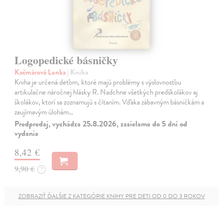
Logopedické básničky
Kačmárová Lenka
| Kniha
Kniha je určená deťom, ktoré majú problémy s výslovnosťou
artikulačne náročnej hlásky R. Nadchne všetkých predškolákov aj
školákov, ktorí sa zoznamujú s čítaním. Vďaka zábavným básničkám a
zaujímavým úlohám…
Predpredaj, vychádza 25.8.2026, zasielame do 5 dní od
vydania
8,42 €
9,90 €
?
ZOBRAZIŤ ĎALŠIE Z KATEGÓRIE KNIHY PRE DETI OD 0 DO 3 ROKOV