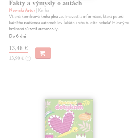
Fakty a výmysly o autách
Nowicki Artur
| Kniha
Vtipná komiksová kniha plná zaujímavostí a informácií, ktorá poteší
každého nadšenca automobilov Takáto kniha tu ešte nebola! Hlavnými
hrdinami sú totiž automobily.
Do 6 dní
13,48 €
13,90 €
?