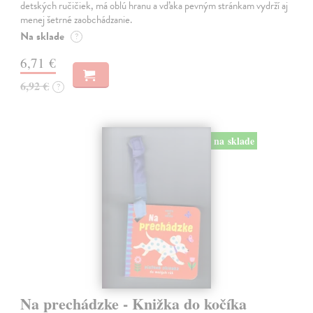
detských ručičiek, má oblú hranu a vďaka pevným stránkam vydrží aj
menej šetrné zaobchádzanie.
Na sklade
?
6,71 €
6,92 €
?
na sklade
Na prechádzke - Knižka do kočíka