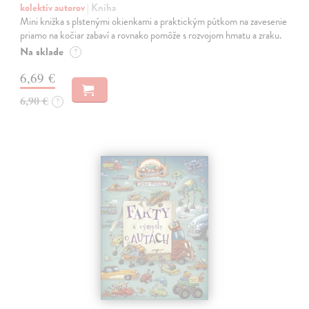
kolektív autorov
| Kniha
Mini knižka s plstenými okienkami a praktickým pútkom na zavesenie
priamo na kočiar zabaví a rovnako pomôže s rozvojom hmatu a zraku.
Na sklade
?
6,69 €
6,90 €
?