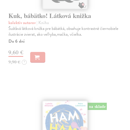
Kuk, bábätko! Látková knižka
kolektív autorov
| Kniha
Šušťavá látková knižka pre bábätká, obsahuje kontrastné čiernobiele
ilustrácie zvierat, ako veľryba,mačka, včielka.
Do 6 dní
9,60 €
9,90 €
?
na sklade