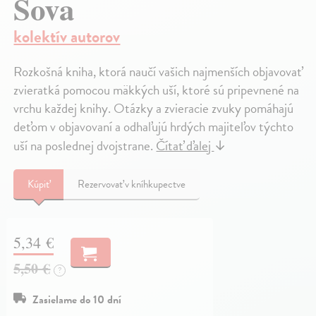
Sova
kolektív autorov
Rozkošná kniha, ktorá naučí vašich najmenších objavovať
zvieratká pomocou mäkkých uší, ktoré sú pripevnené na
vrchu každej knihy. Otázky a zvieracie zvuky pomáhajú
deťom v objavovaní a odhaľujú hrdých majiteľov týchto
uší na poslednej dvojstrane.
Čítať ďalej
↓
Kúpiť
Rezervovať v kníhkupectve
5,34 €
5,50 €
?
Zasielame do 10 dní