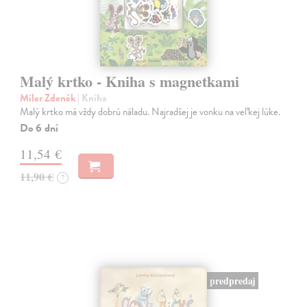
Malý krtko - Kniha s magnetkami
Miler Zdeněk
| Kniha
Malý krtko má vždy dobrú náladu. Najradšej je vonku na veľkej lúke.
Do 6 dní
11,54 €
11,90 €
?
predpredaj