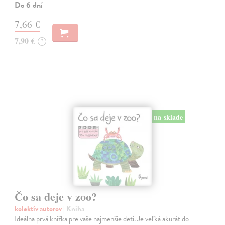
Do 6 dní
7,66 €
7,90 €
?
na sklade
Čo sa deje v zoo?
kolektív autorov
| Kniha
Ideálna prvá knižka pre vaše najmenšie deti. Je veľká akurát do