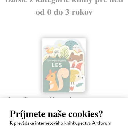
od 0 do 3 rokov
Les - Tvarované leporelo
Payne Sally
| Kniha
Príjmete naše cookies?
Táto knižka s veselými obrázkami a rôzne tvarovanými stránkami
zaujme malé deti a zoznámi ich so životom v lese.
K prevádzke internetového kníhkupectva Artforum
Do 6 dní