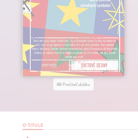
Prečítať ukážku
O TITULE