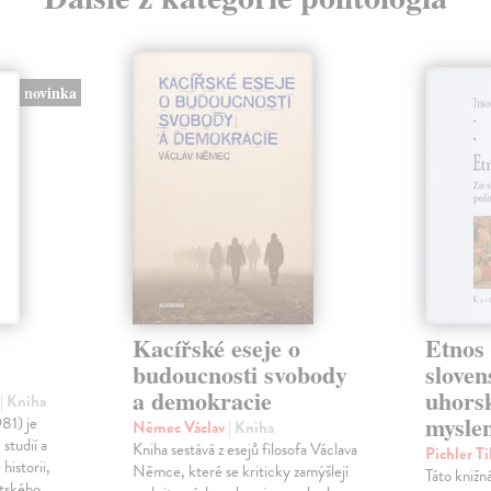
novinka
Kacířské eseje o
Etnos 
budoucnosti svobody
sloven
a demokracie
uhorsk
č
| Kniha
mysle
981) je
Němec Václav
| Kniha
studií a
Kniha sestává z esejů filosofa Václava
Pichler T
historii,
Němce, které se kriticky zamýšlejí
Táto knižn
entského