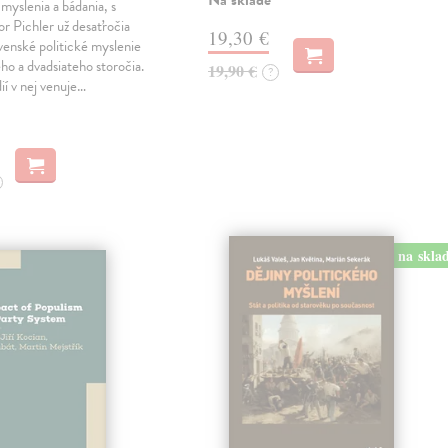
Na sklade
 myslenia a bádania, s
or Pichler už desaťročia
19,30 €
ovenské politické myslenie
ho a dvadsiateho storočia.
19,90 €
?
ií v nej venuje…
na skla