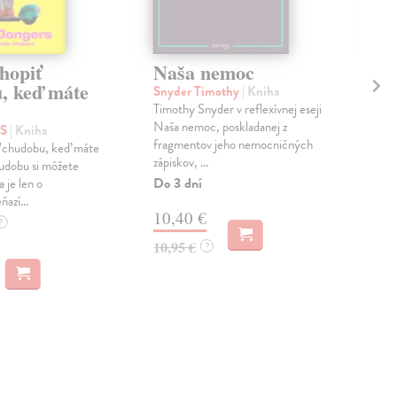
hopiť
Naša nemoc
Vy
, keď máte
Snyder Timothy
| Kniha
Kar
Timothy Snyder v reflexívnej eseji
Čo s
Naša nemoc, poskladanej z
Slov
'S
| Kniha
fragmentov jeho nemocničných
sest
 chudobu, keď máte
zápiskov, ...
príp
udobu si môžete
Do 3 dní
Do 
 je len o
azí...
10,40 €
9,
?
10,95 €
9,9
?