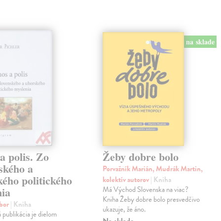
na sklade
a polis. Zo
Žeby dobre bolo
ského a
Porvažník Marián, Mudrák Martin,
ého politického
kolektív autorov
| Kniha
nia
Má Východ Slovenska na viac?
Kniha Žeby dobre bolo presvedčivo
ibor
| Kniha
ukazuje, že áno.
á publikácia je dielom