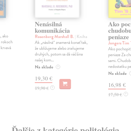
Nenásilná
Ako poc
komunikácia
chudobu
peniaze
, ako
Rosenberg Marshall B.
| Kniha
h rokoch
Ak „násilná“ znamená konať tak,
Jongers Tim 
 krvavá
že ubližujeme alebo zraňujeme
Ako pochopiť
druhých, potom sa dá väčšina
peniaze Za ch
našej kom...
sami. Chudoba
nedostatku peň
Na sklade
?
Na sklade
19,30 €
16,98 €
19,90 €
?
17,50 €
?
Ďalšie z kategórie politológia