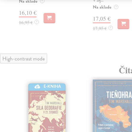
Na sklade
?
Na sklade
?
16,10 €
17,05 €
16,95 €
?
17,95 €
?
High-contrast mode
Čit
E-KNIHA
klade