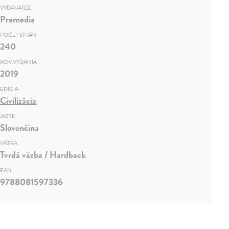
VYDAVATEĽ
Premedia
POČET STRÁN
240
ROK VYDANIA
2019
EDÍCIA
Civilizácia
JAZYK
Slovenčina
VÄZBA
Tvrdá väzba / Hardback
EAN
9788081597336