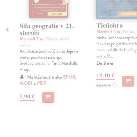
Tieňohra
Sila geografie v 21.
storočí
Marshall Tim
| Kniha
Kniha Tieňohra rozpráva
Marshall Tim
| Elektronická
ľahko sa po päťdesiatic
kniha
mieru vrátila do Európy
Ak chcete pochopiť, čo sa deje vo
vojna. R...
svete, pozrite sa na mapu.
Do 3 dní
Svetový bestseller Tima Marshalla
V zaj...
16,10 €
Na stiahnutie ako
EPUB
,
MOBI
a
PDF
16,95 €
?
9,90 €