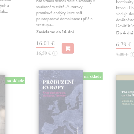
nad situací demokracie a svobody v
kontinuity
kých a
současném světě. Autorovy
ktorou Tib
však…
pronikavé analýzy krize naší
sleduje sl
polistopadové demokracie i příčin
devätnáste
vzestupu…
Deväť štúd
Zasielame do 14 dní
Do 4 dní
16,01 €
6,79 €
16,50 €
?
7,00 €
?
na sklade
na sklade