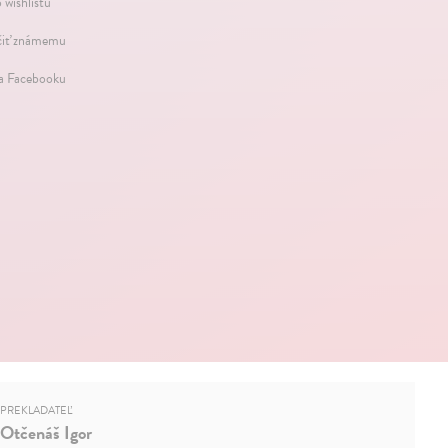
 wishlistu
iť známemu
na Facebooku
PREKLADATEĽ
Otčenáš Igor