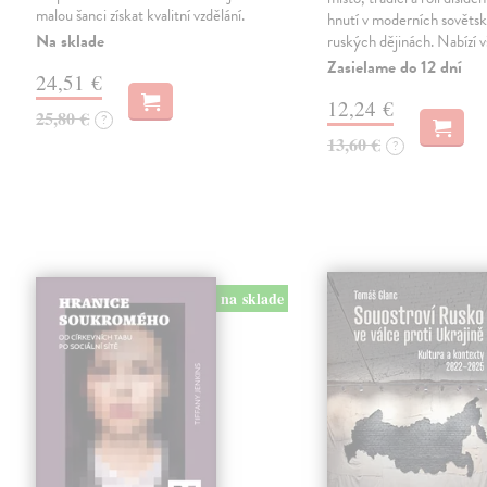
malou šanci získat kvalitní vzdělání.
hnutí v moderních sověts
Na sklade
ruských dějinách. Nabízí 
Zasielame do 12 dní
24,51 €
12,24 €
25,80 €
?
13,60 €
?
na sklade