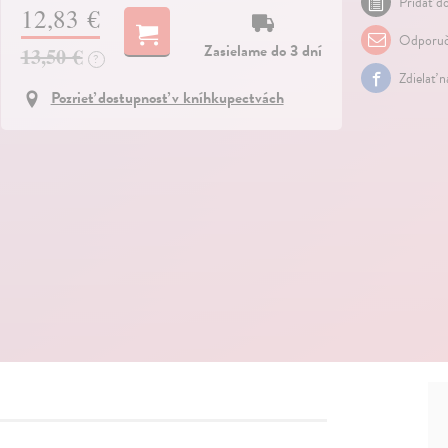
Pridať do
12,83 €
Odporuč
Zasielame do 3 dní
13,50 €
?
Zdielať 
Pozrieť dostupnosť v kníhkupectvách