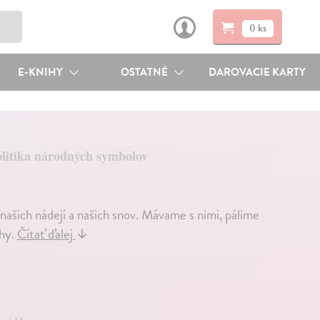
0 ks
E-KNIHY
OSTATNÉ
DAROVACIE KARTY
litika národných symbolov
 našich nádejí a našich snov. Mávame s nimi, pálime
chy.
Čítať ďalej
↓