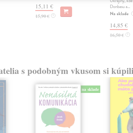
Ukrajiny, kde
15,11 €
Donbasu a...
Na sklade
15,90 €
?
14,85 €
16,50 €
?
atelia s podobným vkusom si kúpili
na sklade