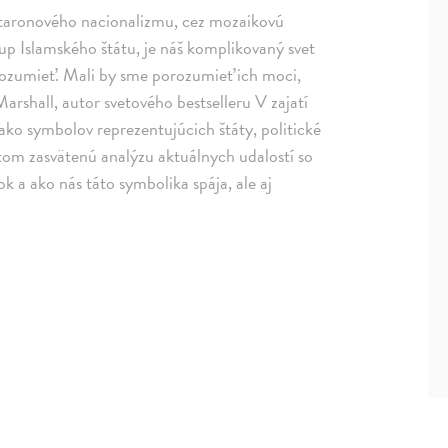
 staronového nacionalizmu, cez mozaikovú
up Islamského štátu, je náš komplikovaný svet
rozumieť. Mali by sme porozumieť ich moci,
rshall, autor svetového bestselleru V zajatí
 ako symbolov reprezentujúcich štáty, politické
tom zasvätenú analýzu aktuálnych udalostí so
k a ako nás táto symbolika spája, ale aj