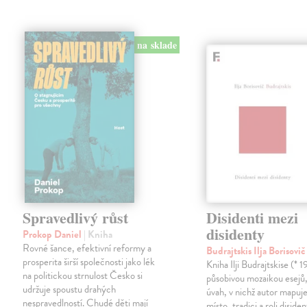
na sklade
Spravedlivý růst
Disidenti mezi
disidenty
Prokop Daniel
| Kniha
Rovné šance, efektivní reformy a
Budrajtskis Ilja Borisovi
prosperita širší společnosti jako lék
Kniha Ilji Budrajtskise (* 1
na politickou strnulost Česko si
působivou mozaikou esejů, 
udržuje spoustu drahých
úvah, v nichž autor mapuje 
nespravedlností. Chudé děti mají
místo, tradici a roli disid