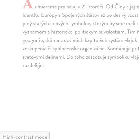
A
umierame pre ne aj v 21. storočí. Od Číny a jej
identitu Európy a Spojených štátov až po desivý vzost
plný starých i nových symbolov, ktorým by sme mali 
významom a historicko-politickým súvislostiam. Tim Ma
geografie, skúma v deviatich kapitolách systém vlajok
zoskupenia či spoločenské organizácie. Kombinuje pri
svetovými dejinami. Do toho zasadzuje symboliku vlajo
rozdeľuje.
High-contrast mode