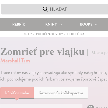
REBRÍK
KNIHY
BOOKS
KNIHY
-
SPOLOČENSKÉ VEDY
-
POLITOLÓGIA
Zomrieť pre vlajku
Moc a po
Marshall Tim
Tisíce rokov nás vlajky sprevádzajú ako symboly našej hrdosti,
ich, pochodujeme pod ich farbami, oslavujeme športové úspe
Kúpiť
na webe
Rezervovať v kníhkupectve