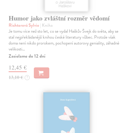
Humor jako zvláštní rozměr vědomí
Richterová Sylvie
| Kniha
Je tomu více než sto let, co se vydal Haškův Švejk do světa, aby se
stal nejpřekládanější knihou české literatury vůbec. Protože však
doma není nikdo prorokem, pochopení autorovy geniality, záhadné
velikosti…
Zasielame do 12 dní
12,45 €
13,10 €
?