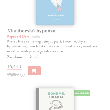
Mariborská hypnóza
Kaprálová Dora
| Kniha
Kniha o bílé a černé magii, smyslu psaní, životě mouchy a
hypnotizérovi, o mariborském zázraku. Stroboskopicky rozostřená
milostná novela plná magického realismu.
Zasielame do 12 dní
16,44 €
17,30 €
?
na sklade