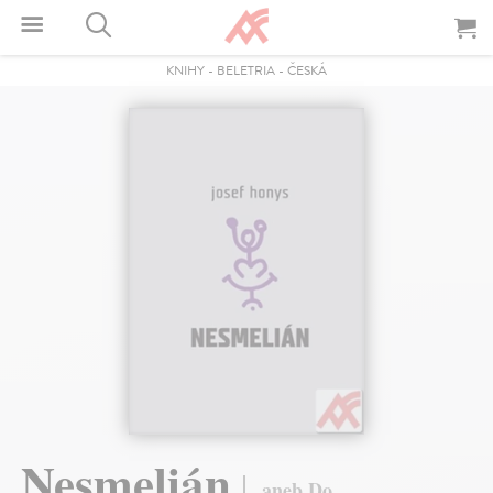
KNIHY
-
BELETRIA
-
ČESKÁ
Nesmelián
aneb Do