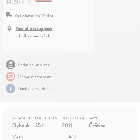
41,50 €
?
Zasielame do 12 dní
Pozrieť dostupnosť
v kníhkupectvách
Pridať do wishlistu
Odporučiť známemu
Zdielať na Facebooku
VYDAVATEĽ
POČET STRÁN
ROK VYDANIA
JAZYK
Dybbuk
352
2011
Čeština
VÄZBA
EAN