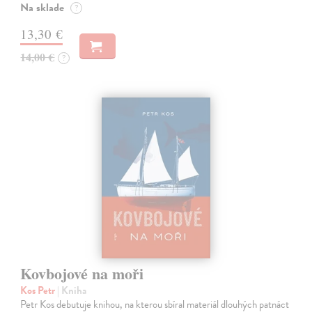
Na sklade
?
13,30 €
14,00 €
?
Kovbojové na moři
Kos Petr
| Kniha
Petr Kos debutuje knihou, na kterou sbíral materiál dlouhých patnáct