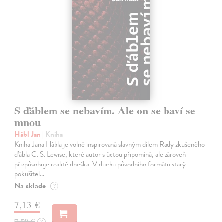
S ďáblem se nebavím. Ale on se baví se
mnou
Hábl Jan
| Kniha
Kniha Jana Hábla je volně inspirovaná slavným dílem Rady zkušeného
ďábla C. S. Lewise, které autor s úctou připomíná, ale zároveň
přizpůsobuje realitě dneška. V duchu původního formátu starý
pokušitel…
Na sklade
?
7,13 €
7,50 €
?