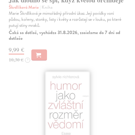
Škrdlíková Marie
| Kniha
Marie Škrdlíková je mimořádný přírodní úkaz. Její povídky voní
půdou, kořeny, stonky, listy i květy a rozrůstají se v louku, po které
putují stíny mraků.
Čaká sa dotlač, vychádza 31.8.2026, zasielame do 7 dní od
dotlače
9,99 €
10,30 €
?