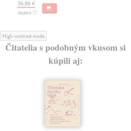
36,86 €
42
38,80 €
?
High-contrast mode
Čitatelia s podobným vkusom si
kúpili aj: