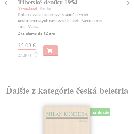
Tibetské deníky 1954
N
Vaniš Josef
| Kniha
Win
Kritické vydání deníkových zápisů prvních
Dot
československých návštěvníků Tibetu Kameraman
uch
Josef Vaniš...
Za
Zasielame do 12 dní
5,
25,03 €
5,
25,80 €
?
Ďalšie z kategórie česká beletria
na sklade