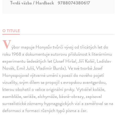
Tvrdá väzba / Hardback
9788074380617
O TITULE
V
ýbor mapuje Honysův tvůrčí vývoj od třicátých let do
roku 1968 a dokumentuje autorovu příslušnost k literárnímu
experimentu šedesátých let (Josef Hiršal, Jiří Kolář, Ladislav
Novák, Emil Juliš, Vladimír Burda). Ve své tvorbě Josef
Honysspojoval výtvarné umění s poezií do nového pojetí
vizuality, svým dílem se propojil s evropskou avantgardou,
kterou obohatil o velice originální prvky. Vytvářel koláže,
asambláže, seriáže, alchymáže, básně-obrazy, zapisoval
surrealistické záznamy hypnagogických vizí a zaměřoval se na
deformaci a formaci různých typů písma a čar.