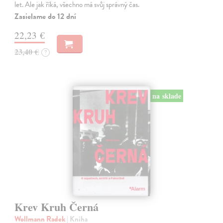
let. Ale jak říká, všechno má svůj správný čas.
Zasielame do 12 dní
22,23 €
23,40 €
?
na sklade
Krev Kruh Černá
Wollmann Radek
| Kniha