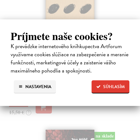
Príjmete naše cookies?
K prevádzke internetového kníhkupectva Artforum
Pomalost
využívame cookies slúžiace na zabezpečenie a meranie
Kundera Milan
| Kniha
funkčnosti, marketingové účely a zaistenie vášho
Pomalost, chronologicky první ze čtyř románů Milana Kundery
maximálneho pohodlia a spokojnosti.
napsaných francouzsky, vychází v českém překladu Anny
Kareninové. Vydávání Kunderových románů v českém jazyce se
uzavírá.
NASTAVENIA
SÚHLASÍM
Na sklade
?
14,73 €
15,50 €
?
na sklade