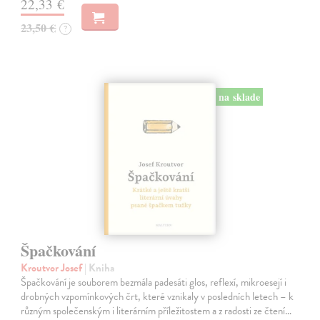
22,33 €
23,50 €
?
na sklade
Špačkování
Kroutvor Josef
| Kniha
Špačkování je souborem bezmála padesáti glos, reflexí, mikroesejí i
drobných vzpomínkových črt, které vznikaly v posledních letech – k
různým společenským i literárním příležitostem a z radosti ze čtení…