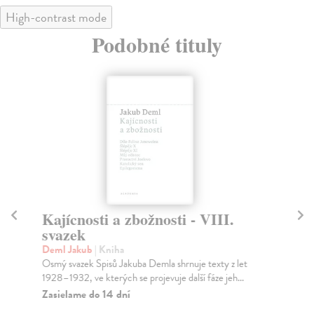
High-contrast mode
Podobné tituly
Kajícnosti a zbožnosti - VIII.
Šl
svazek
De
Pát
Deml Jakub
| Kniha
ted
Osmý svazek Spisů Jakuba Demla shrnuje texty z let
1928–1932, ve kterých se projevuje další fáze jeh...
Za
Zasielame do 14 dní
40