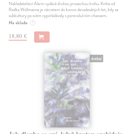
Nakladatelství Alarm vydává druhou prozaickou knihu. Kniha od
Radka Wollmanna je návratem do konce devadesátých let, kdy se
subkultury po svém vypořádávaly s porevolučním chaosem.
Na sklade
?
18,80 €
dotlač
Jak dlouho se spí, když kvetou orchideje