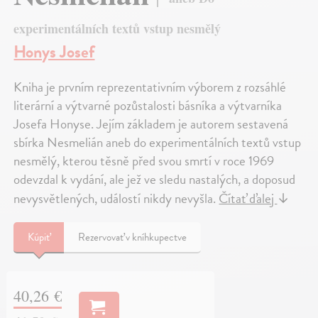
experimentálních textů vstup nesmělý
Honys Josef
Kniha je prvním reprezentativním výborem z rozsáhlé
literární a výtvarné pozůstalosti básníka a výtvarníka
Josefa Honyse. Jejím základem je autorem sestavená
sbírka Nesmelián aneb do experimentálních textů vstup
nesmělý, kterou těsně před svou smrtí v roce 1969
odevzdal k vydání, ale jež ve sledu nastalých, a doposud
nevysvětlených, událostí nikdy nevyšla.
Čítať ďalej
↓
Kúpiť
Rezervovať v kníhkupectve
40,26 €