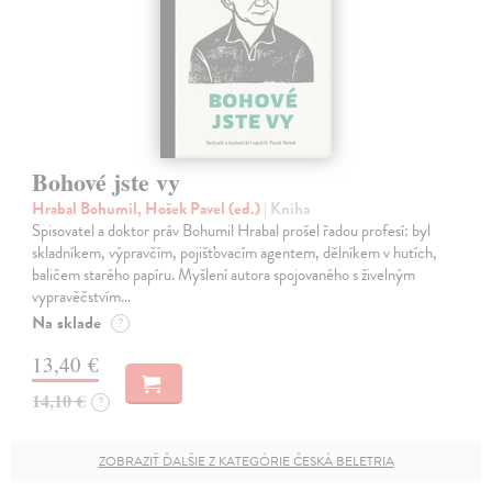
Bohové jste vy
Hrabal Bohumil, Hošek Pavel (ed.)
| Kniha
Spisovatel a doktor práv Bohumil Hrabal prošel řadou profesí: byl
skladníkem, výpravčím, pojišťovacím agentem, dělníkem v hutích,
baličem starého papíru. Myšlení autora spojovaného s živelným
vypravěčstvím…
Na sklade
?
13,40 €
14,10 €
?
ZOBRAZIŤ ĎALŠIE Z KATEGÓRIE ČESKÁ BELETRIA