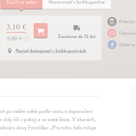
Kúpiť
na webe
Rezervovať v kníhkupectve
Pridať do 
3,10 €
Odporuči
Zasielame do 12 dní
3,20 €
?
Zdielať na
Pozrieť dostupnosť v kníhkupectvách
erech po celém světě podle vzoru a doporučení
 vždy žili v pokoji a ve svaté lásce. V obavách,
ilováni slovy Františka: „Pro toho, kdo miluje