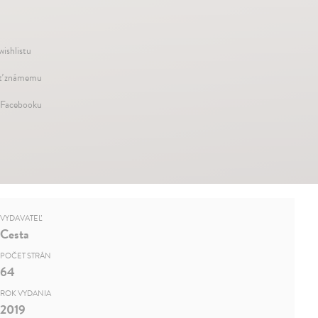
wishlistu
ť známemu
 Facebooku
VYDAVATEĽ
Cesta
POČET STRÁN
64
ROK VYDANIA
2019