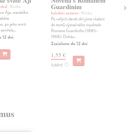
e svaté Áji
Novéna s Romanem
No
Guardinim
Mo
ichal
| Kniha
ice Ája, manželka
kolektív autorov
| Kniha
kol
raběte
Po celých devět dní jsme vtaženi
Mon
, po jeho smrti
do textů vý­značného myslitele
Augu
zemřela...
Romana Guardiniho (1885–
svět
1968). Dokáz...
v na
o 12 dní
Zasielame do 12 dní
Dod
skl
1,55 €
sta
dod
1,60 €
?
1,
1,6
zmus