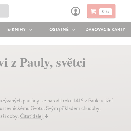
0 ks
E-KNIHY
OSTATNÉ
DAROVACIE KARTY
i z Pauly, světci
azývaných paulány, se narodil roku 1416 v Paule v jižní
k poustevnickému životu. Svým příkladem chudoby,
naší doby.
Čítať ďalej
↓