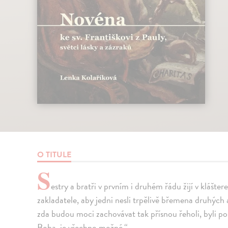
O TITULE
S
estry a bratři v prvním i druhém řádu žijí v klášt
zakladatele, aby jedni nesli trpělivě břemena druhých a
zda budou moci zachovávat tak přísnou řeholi, byli pos
Boha, je všechno možné.“