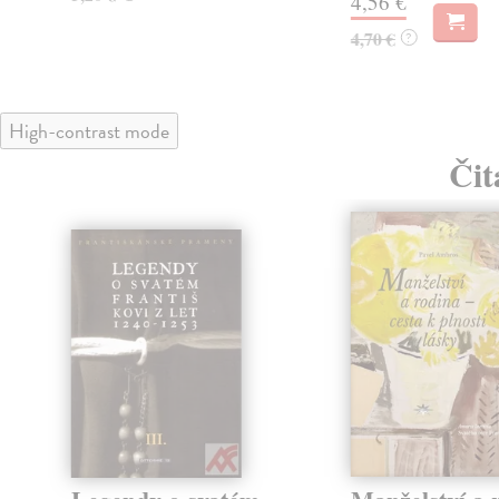
4,56 €
4,70 €
?
High-contrast mode
Čit