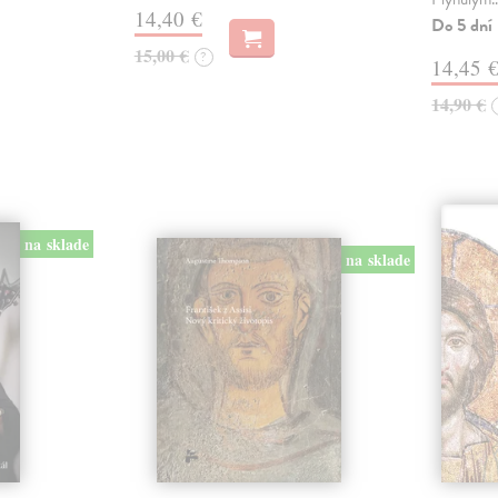
14,40 €
Do 5 dní
15,00 €
?
14,45 
14,90 €
na sklade
na sklade