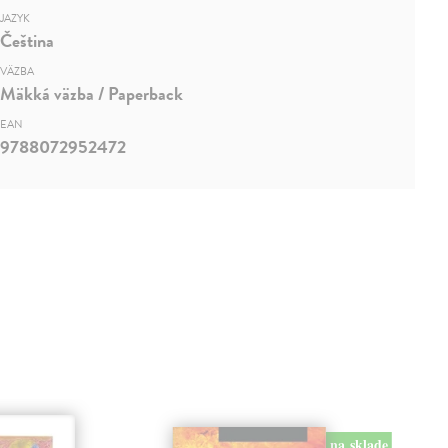
JAZYK
Čeština
VÄZBA
Mäkká väzba / Paperback
EAN
9788072952472
na sklade