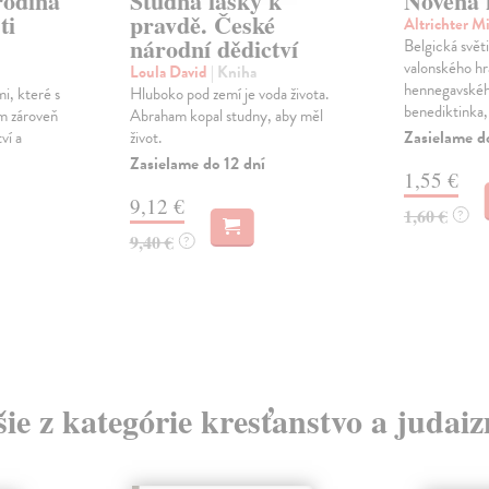
rodina
Studna lásky k
Novéna k
ti
pravdě. České
Altrichter M
národní dědictví
Belgická svět
valonského h
Loula David
| Kniha
hennegavského
i, které s
Hluboko pod zemí je voda života.
benediktinka, 
m zároveň
Abraham kopal studny, aby měl
Zasielame d
ví a
život.
Zasielame do 12 dní
1,55 €
9,12 €
1,60 €
?
9,40 €
?
šie z kategórie kresťanstvo a judai