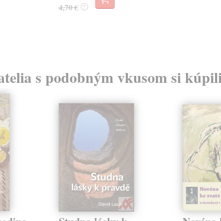
4,70 €
?
atelia s podobným vkusom si kúpili