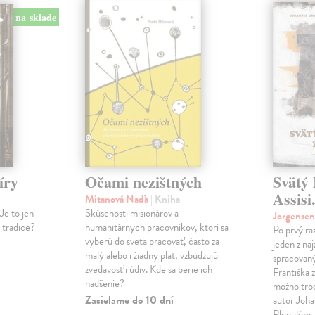
na sklade
íry
Očami nezištných
Svätý 
Assisi
Mitanová Naďa
| Kniha
Je to jen
Skúsenosti misionárov a
Jorgense
í tradice?
humanitárnych pracovníkov, ktorí sa
Po prvý ra
vyberú do sveta pracovať, často za
jeden z na
malý alebo i žiadny plat, vzbudzujú
spracovaný
zvedavosť i údiv. Kde sa berie ich
Františka z
nadšenie?
možno tro
Zasielame do 10 dní
autor Joha
Plynulým