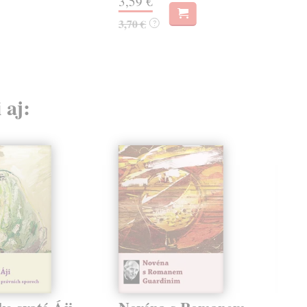
3,59 €
3,70 €
?
 aj: