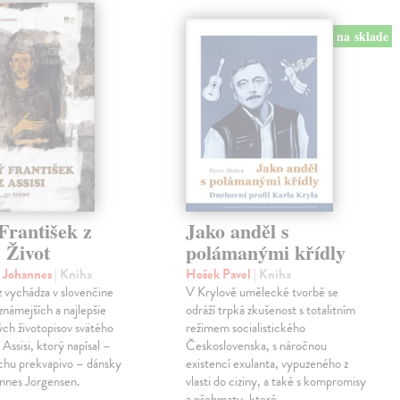
na sklade
František z
Jako anděl s
. Život
polámanými křídly
n Johannes
| Kniha
Hošek Pavel
| Kniha
z vychádza v slovenčine
V Krylově umělecké tvorbě se
jznámejších a najlepšie
odráží trpká zkušenost s totalitním
ch životopisov svätého
režimem socialistického
 Assisi, ktorý napísal –
Československa, s náročnou
chu prekvapivo – dánsky
existencí exulanta, vypuzeného z
nnes Jorgensen.
vlasti do ciziny, a také s kompromisy
…
a přehmaty, které…