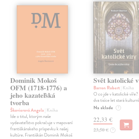
Dominik Mokoš
Svět katolické v
OFM (1718-1776) a
Barron Robert
| Kniha
jeho kazateľská
O co jde v katolické víře? 
dva tisíce let stará kulturn
tvorba
Na sklade
?
Škovierová Angela
| Kniha
Ide o titul, ktorým naše
22,33 €
vydavateľstvo pokračuje v mapovaní
františkánskeho príspevku k našej
23,50 €
?
kultúre. Františkán Dominik Mokoš