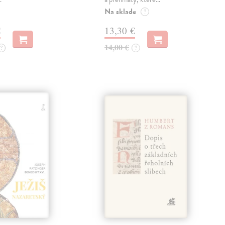
Na sklade
?
€
13,30 €
14,00 €
?
?