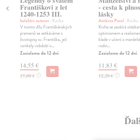
Legendy o svatém
Manželství a 
,
Františkovi z let
- cesta k plnos
1240-1253 III.
lásky
kolektív autorov
| Kniha
Ambros Pavel
| Kniha
V tomto dílu Františkánských
Kniha se zaobírá otázkam
pramenů se setkáváme s
optimismem a realisme
životopisy sv. Františka, jež
klade v učení o manželst
vznikaly vobdobí o...
rodin...
Zasielame do 12 dní
Zasielame do 12 dní
14,55 €
11,83 €
15,00 €
12,20 €
?
?
Ďal