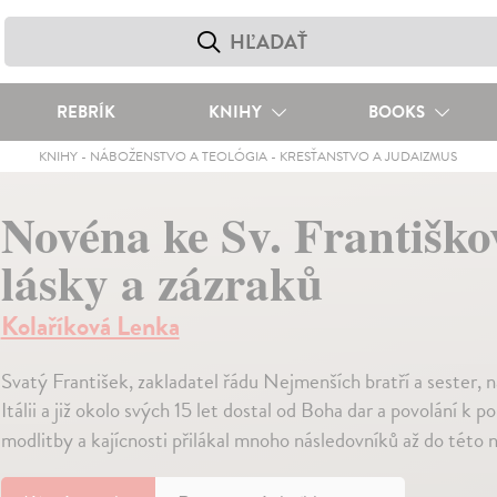
REBRÍK
KNIHY
BOOKS
KNIHY
-
NÁBOŽENSTVO A TEOLÓGIA
-
KRESŤANSTVO A JUDAIZMUS
Novéna ke Sv. Františkov
lásky a zázraků
Kolaříková Lenka
Svatý František, zakladatel řádu Nejmenších bratří a sester, n
Itálii a již okolo svých 15 let dostal od Boha dar a povolání 
modlitby a kajícnosti přilákal mnoho následovníků až do této 