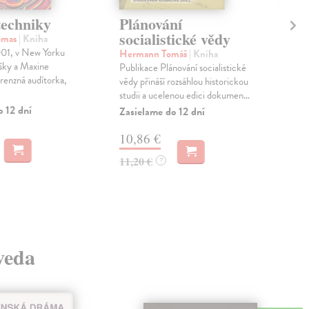
techniky
Plánování
Na
socialistické vědy
do
omas
| Kniha
001, v New Yorku
Hermann Tomáš
| Kniha
Plz
ušky a Maxine
Publikace Plánování socialistické
Knih
renzná audítorka,
vědy přináší rozsáhlou historickou
sed
studii a ucelenou edici dokumen...
podí
Dia
o 12 dní
Zasielame do 12 dní
Na 
10,86 €
22
11,20 €
?
23,
 veda