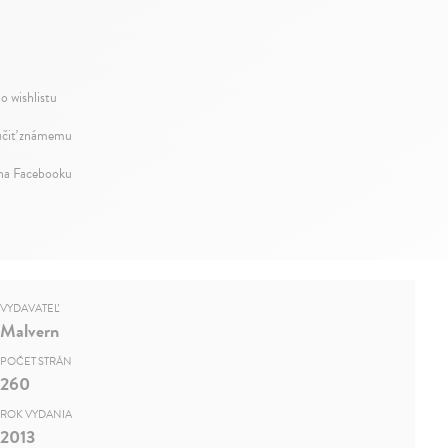
o wishlistu
čiť známemu
 na Facebooku
VYDAVATEĽ
Malvern
POČET STRÁN
260
ROK VYDANIA
2013