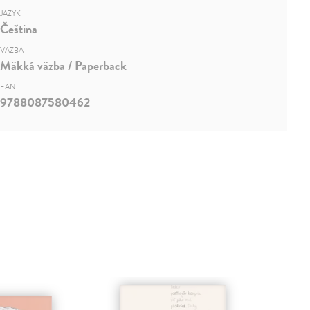
JAZYK
Čeština
VÄZBA
Mäkká väzba / Paperback
EAN
9788087580462