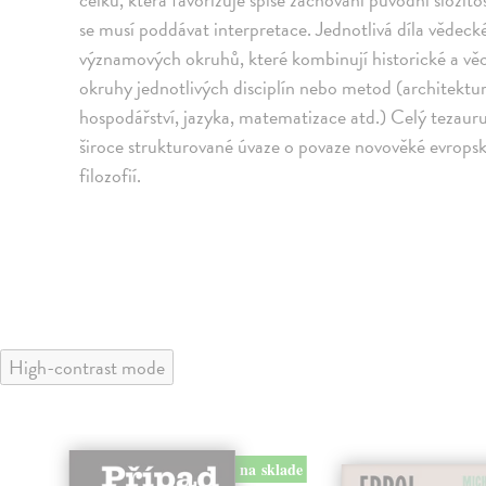
se musí poddávat interpretace. Jednotlivá díla vědecké
významových okruhů, které kombinují historické a věc
okruhy jednotlivých disciplín nebo metod (architektur
hospodářství, jazyka, matematizace atd.) Celý tezauru
široce strukturované úvaze o povaze novověké evropsk
filozofií.
High-contrast mode
na sklade