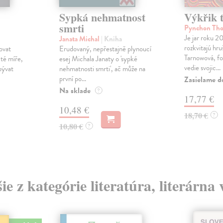
Sypká nehmatnost
Výkřik 
smrti
Pynchon Th
Je jar roku 2
Janata Michal
| Kniha
rozkvitajú hr
ovat
Erudovaný, nepřestajně plynoucí
Tarnowová, fo
 té míře,
esej Michala Janaty o 'sypké
vedie svojic...
bývat
nehmatnosti smrti', ač může na
první po...
Zasielame d
Na sklade
?
17,77 €
10,48 €
18,70 €
?
10,80 €
?
ie z kategórie literatúra, literárna