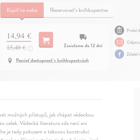
Kúpiť
na webe
Rezervovať v kníhkupectve
Pridať d
14,94 €
Odporu
Zasielame do 12 dní
15,40 €
?
Zdielať
Pozrieť dostupnosť v kníhkupectvách
itosti možných přístupů, jak chápat vědeckou
jako celek. Vědecká literatura zde není ani
iha je tedy pokusem o takovou konstrukci
tosti než podřízení nutným zjednodušením, jimž