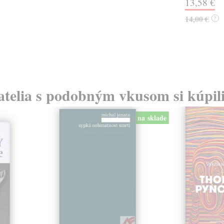
13,58 €
14,00 €
?
atelia s podobným vkusom si kúpili
na sklade