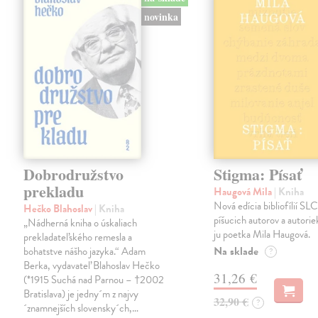
novinka
Dobrodružstvo
Stigma: Písať
prekladu
Haugová Mila
| Kniha
Nová edícia bibliofílií SLC 
Hečko Blahoslav
| Kniha
píšucich autorov a autorie
„Nádherná kniha o úskaliach
ju poetka Mila Haugová.
prekladateľského remesla a
Na sklade
bohatstve nášho jazyka.“ Adam
?
Berka, vydavateľ Blahoslav Hečko
31,26 €
(*1915 Suchá nad Parnou – †2002
Bratislava) je jedny´m z najvy
32,90 €
?
´znamnejších slovensky´ch,…