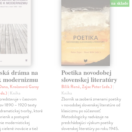
na sklade
nská dráma na
Poetika novodobej
 k modernizmu
slovenskej literatúry
ana, Kročanová Garay
Bílik René, Zajac Peter (eds.)
|
eds.)
| Kniha
Kniha
predstavuje v časovom
Zborník sa zaoberá zmenami poetiky
kov 1890 – 1920 texty
v novodobej slovenskej literatúre od
 dramatickej tvorby, ktoré
klasicizmu po súčasnosť.
prienik a postupné
Metodologicky nadväzuje na
ie modernistickej
predchádzajúci výskum poetiky
j cielené inovácie a tiež
slovenskej literatúry po roku 1945.