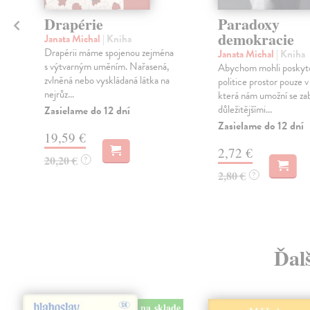
Drapérie
Paradoxy
demokracie
Janata Michal
| Kniha
á
Drapérii máme spojenou zejména
Janata Michal
| Kniha
s výtvarným uměním. Nařasená,
Abychom mohli poskyt
zvlněná nebo vyskládaná látka na
politice prostor pouze v
nejrůz...
která nám umožní se za
důležitějšími...
Zasielame do 12 dní
Zasielame do 12 dní
19,59 €
2,72 €
20,20 €
?
2,80 €
?
Ďalš
na sklade