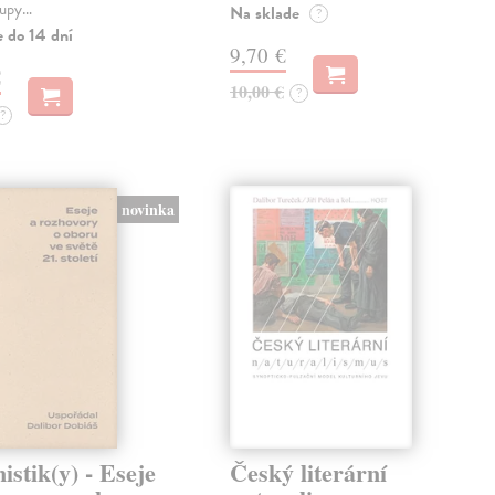
tupy…
Na sklade
?
e do 14 dní
9,70 €
€
10,00 €
?
?
novinka
stik(y) - Eseje
Český literární