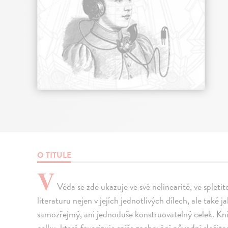
O TITULE
V
Věda se zde ukazuje ve své nelinearitě, ve splet
literaturu nejen v jejích jednotlivých dílech, ale také 
samozřejmý, ani jednoduše konstruovatelný celek. Kn
celku, která favorizuje spíše zachování původní složi