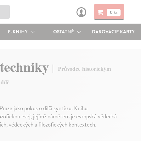
0 ks
E-KNIHY
OSTATNÉ
DAROVACIE KARTY
 techniky
Průvodce historickým
dílč
aze jako pokus o dílčí syntézu. Knihu
ozofickou esej, jejímž námětem je evropská vědecká
rních, vědeckých a filozofických kontextech.