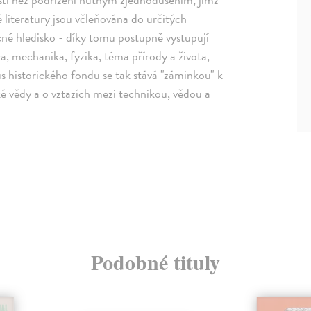
 literatury jsou včleňována do určitých
né hledisko - díky tomu postupně vystupují
a, mechanika, fyzika, téma přírody a života,
s historického fondu se tak stává "záminkou" k
é vědy a o vztazích mezi technikou, vědou a
Podobné tituly