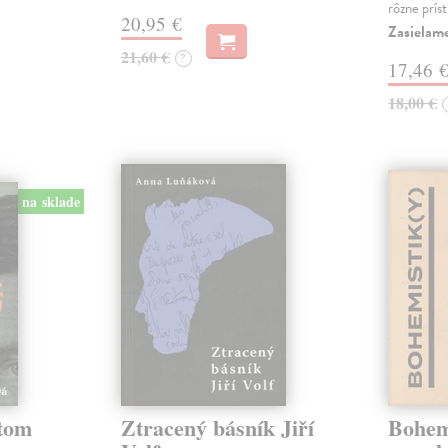
rôzne prís
20,95 €
Zasielam
21,60 €
?
17,46 
18,00 €
na sklade
etom
Ztracený básník Jiří
Bohemi