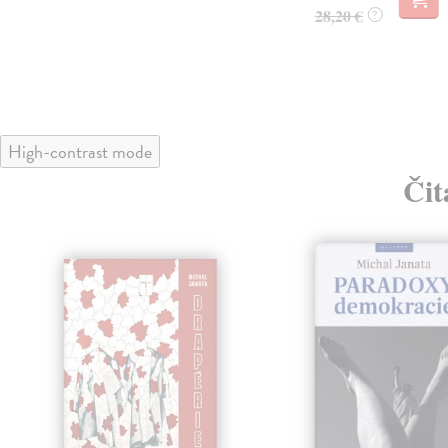
28,20 €
?
High-contrast mode
Čit