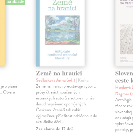
na sklade
Země na hranici
Slove
ceste
Sedláčková Anna (ed.)
| Kniha
je o písaní
Země na hranici představuje výbor z
Hučková D
k. Otvára
prózy čtrnácti současných
Dagmar (
estonských autorů a autorek, u nás
Antológia 
dosud neprávem opomíjených.
zábere ro
Českému čtenáři tak nabízí
slovenskej
výjimečnou příležitost nahlédnout do
dokladajú 
aktuálního dění…
vyhraňovan
Zasielame do 12 dní
poetiky, je