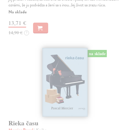
oznámi, že ju podvádza a žení sa s inou. Jej život sa zrazu rúca.
Na sklade
13,71 €
14,90 €
?
na sklade
Rieka času
Mercier Pascal
| Kniha