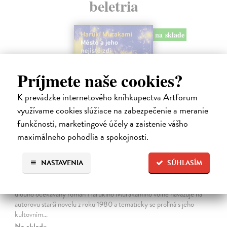
beletria
na sklade
Príjmete naše cookies?
K prevádzke internetového kníhkupectva Artforum
využívame cookies slúžiace na zabezpečenie a meranie
funkčnosti, marketingové účely a zaistenie vášho
maximálneho pohodlia a spokojnosti.
Město a jeho nejisté zdi
NASTAVENIA
SÚHLASÍM
Murakami Haruki
| Kniha
Ty jsi to byla, kdo mi vyprávěl o tom městě. Město a jeho nejisté zdi –
dlouho očekávaný román Harukiho Murakamiho volně navazuje na
autorovu starší novelu z roku 1980 a tematicky se prolíná s jeho
kultovním…
Na sklade