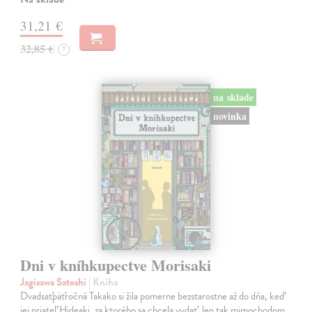
31,21 €
32,85 €
?
na sklade
novinka
Dni v kníhkupectve Morisaki
Jagisawa Satoshi
| Kniha
Dvadsaťpäťročná Takako si žila pomerne bezstarostne až do dňa, keď
jej priateľ Hideaki, za ktorého sa chcela vydať, len tak mimochodom