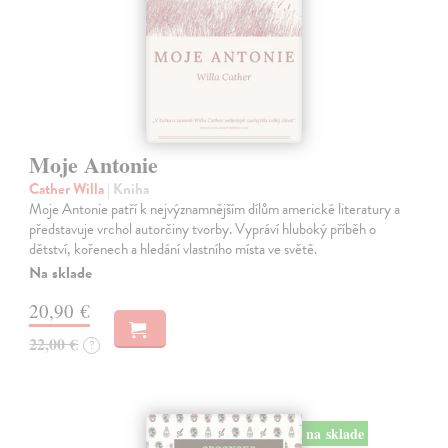
Moje Antonie
Cather Willa
| Kniha
Moje Antonie patří k nejvýznamnějším dílům americké literatury a
představuje vrchol autorčiny tvorby. Vypráví hluboký příběh o
dětství, kořenech a hledání vlastního místa ve světě.
Na sklade
20,90 €
22,00 €
?
na sklade