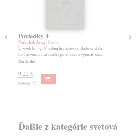
Poviedky 4
Bá
St
Paškuliak Juraj
| Kniha
Úryvok knihy: V jednej bratislavskej škole sa stala
Va
takáto vec: upratovačka potrebovala vyčistiť zác...
Nin
žij
Do 4 dní
Do
9,22 €
30
9,50 €
?
6,
6,
Ďalšie z kategórie svetová