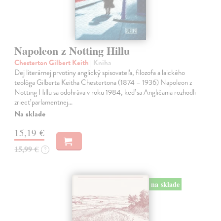
Napoleon z Notting Hillu
Chesterton Gilbert Keith
| Kniha
Dej literárnej prvotiny anglický spisovateľa, filozofa a laického
teológa Gilberta Keitha Chestertona (1874 – 1936) Napoleon z
Notting Hillu sa odohráva v roku 1984, keď sa Angličania rozhodli
zriecť parlamentnej…
Na sklade
15,19 €
15,99 €
?
na sklade