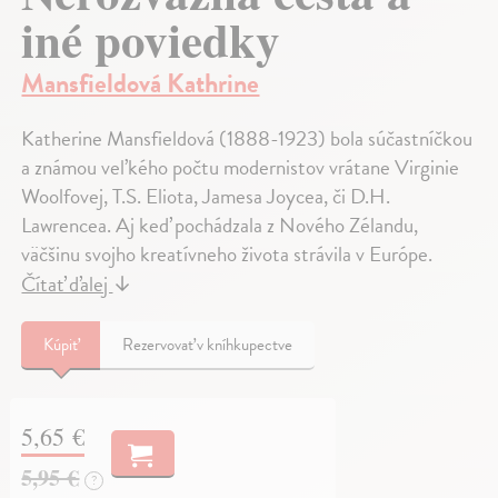
iné poviedky
Mansfieldová Kathrine
Katherine Mansfieldová (1888-1923) bola súčastníčkou
a známou veľkého počtu modernistov vrátane Virginie
Woolfovej, T.S. Eliota, Jamesa Joycea, či D.H.
Lawrencea. Aj keď pochádzala z Nového Zélandu,
väčšinu svojho kreatívneho života strávila v Európe.
Čítať ďalej
↓
Kúpiť
Rezervovať v kníhkupectve
5,65 €
5,95 €
?