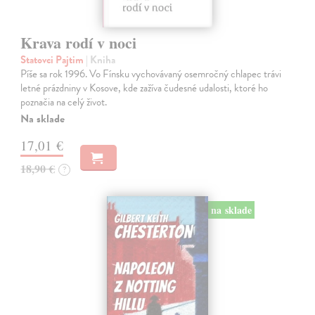
Krava rodí v noci
Statovci Pajtim
| Kniha
Píše sa rok 1996. Vo Fínsku vychovávaný osemročný chlapec trávi
letné prázdniny v Kosove, kde zažíva čudesné udalosti, ktoré ho
poznačia na celý život.
Na sklade
17,01 €
18,90 €
?
na sklade