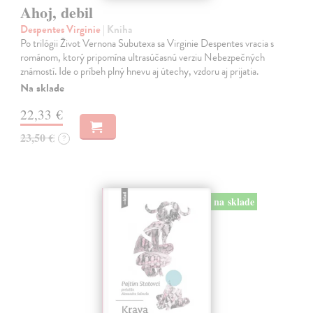
Ahoj, debil
Despentes Virginie
| Kniha
Po trilógii Život Vernona Subutexa sa Virginie Despentes vracia s
románom, ktorý pripomína ultrasúčasnú verziu Nebezpečných
známostí. Ide o príbeh plný hnevu aj útechy, vzdoru aj prijatia.
Na sklade
22,33 €
23,50 €
?
na sklade