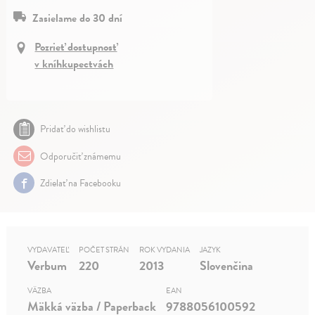
Zasielame do 30 dní
Pozrieť dostupnosť
v kníhkupectvách
Pridať do wishlistu
Odporučiť známemu
Zdielať na Facebooku
VYDAVATEĽ
POČET STRÁN
ROK VYDANIA
JAZYK
Verbum
220
2013
Slovenčina
VÄZBA
EAN
Mäkká väzba / Paperback
9788056100592