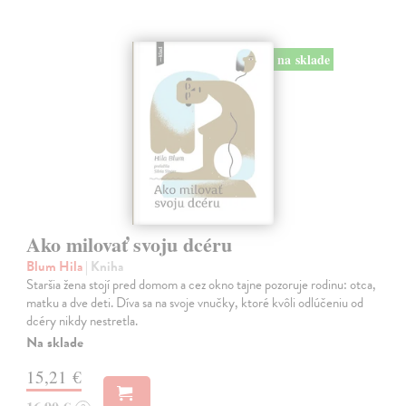
na sklade
Ako milovať svoju dcéru
Blum Hila
| Kniha
Staršia žena stojí pred domom a cez okno tajne pozoruje rodinu: otca,
matku a dve deti. Díva sa na svoje vnučky, ktoré kvôli odlúčeniu od
dcéry nikdy nestretla.
Na sklade
15,21 €