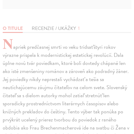
O TITULE
RECENZIE / UKÁŽKY
1
N
apriek predčasnej smrti vo veku tridsaťštyri rokov
výrazne prispela k modernistickej estetickej revolúcií. Dala
úplne novú tvár poviedkam, ktoré boli dovtedy chápané len
ako isté zmenšeniny románov a zároveň ako podradný žáner.
Jej poviedky nikdy neprestali vychádzať a tešia sa
neutíchajúcemu záujmu čitateľov na celom svete. Slovenský
čitateľ sa s dielom autorky mohol zatiaľ stretnúť len
sporadicky prostredníctvom literárnych časopisov alebo
knižných prekladov do češtiny. Tento výber tak ponúka po
prvýkrát ucelený prierez tvorbou do poviedok z raného
obdobia ako Frau Brechenmacherová ide na svatbu či Žena v