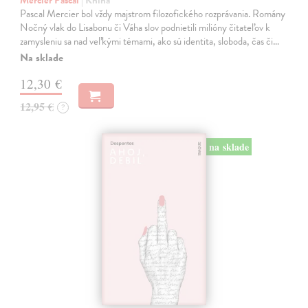
Pascal Mercier bol vždy majstrom filozofického rozprávania. Romány
Nočný vlak do Lisabonu či Váha slov podnietili milióny čitateľov k
zamysleniu sa nad veľkými témami, ako sú identita, sloboda, čas či…
Na sklade
12,30 €
12,95 €
?
na sklade