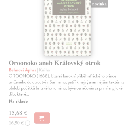
novinka
Oroonoko aneb Královský otrok
Behnová Aphra
| Kniha
OROONOKO (1688), bizarní barokní příběh afrického prince
uvrženého do otroctví v Surinamu, patří k nejvýznamnějším textům z
období počátků britského románu, bývá označován za první anglické
dílo, které…
Na sklade
15,68 €
16,50 €
?