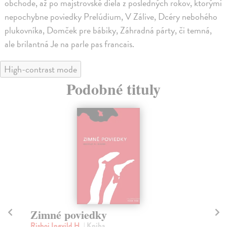
obchode, až po majstrovské diela z posledných rokov, ktorými
nepochybne poviedky Prelúdium, V Zálive, Dcéry nebohého
plukovníka, Domček pre bábiky, Záhradná párty, či temná,
ale brilantná Je na parle pas francais.
High-contrast mode
Podobné tituly
Zimné poviedky
P
Rishoi Ingvild H.
| Kniha
Iľf