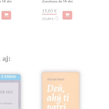
Cypr
o 14 dní
Zasielame do 14 dní
Na 
15,03 €
27
15,49 €
?
29,
 aj:
E-KNIHA