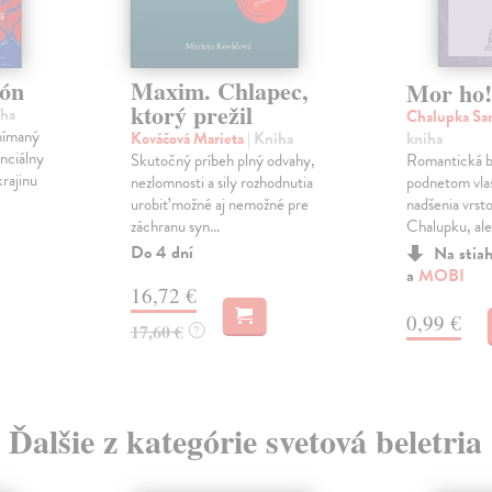
ión
Maxim. Chlapec,
Mor ho!
ktorý prežil
iha
Chalupka S
vnímaný
kniha
Kováčová Marieta
| Kniha
nciálny
Romantická bá
Skutočný príbeh plný odvahy,
krajinu
podnetom vla
nezlomnosti a sily rozhodnutia
nadšenia vrst
urobiť možné aj nemožné pre
Chalupku, ale 
záchranu syn...
Do 4 dní
Na stia
a
MOBI
16,72 €
0,99 €
17,60 €
?
Ďalšie z kategórie svetová beletria