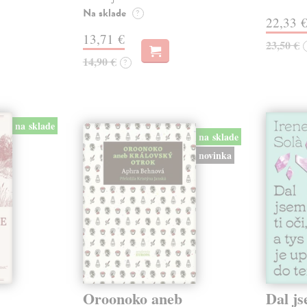
Na sklade
?
22,33 
13,71 €
23,50 €
14,90 €
?
na sklade
na sklade
novinka
Oroonoko aneb
Dal js