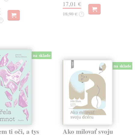
17,01 €
€
18,90 €
?
?
na sklade
na sklade
em ti oči, a tys
Ako milovať svoju