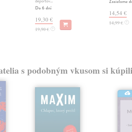
deportov...
Zasielame d
Do 6 dní
14,54 €
19,30 €
14,99 €
?
19,90 €
?
atelia s podobným vkusom si kúpili