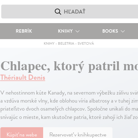
REBRÍK
KNIHY
BOOKS
KNIHY
-
BELETRIA
-
SVETOVÁ
Chlapec, ktorý patril m
Thériault Denis
V nehostinnom kúte Kanady, na severnom výbežku zálivu sväté
a vzdúva morské vlny, kde oblohou víria albatrosy a v tuhej zi
priateľstvo dvoch osamelých chlapcov. Spoločne unikali do ma
snívajúc o mieste, kam skutočne patria, ktoré zahojí ich žiaľ zo
Kúpiť
na webe
Rezervovať v kníhkupectve