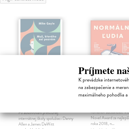
Príjmete na
K prevádzke internetové
na zabezpečenie a merani
Muž, ktorého asi
Normálni ľudi
maximálneho pohodlia a 
poznám
Rooney Sally
| Kniha
Jeden z najoceňovanejš
Gayle Mike
| Kniha
románov súčasnosti. Ví
Po absolvovaní prestížnej
Novel Award za najlepš
internátnej školy spolužiaci Danny
roka 2018, n...
Allen a James DeWitt