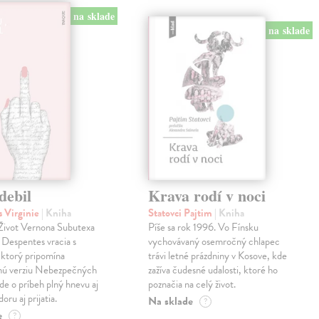
na sklade
na sklade
debil
Krava rodí v noci
 Virginie
| Kniha
Statovci Pajtim
| Kniha
i Život Vernona Subutexa
Píše sa rok 1996. Vo Fínsku
e Despentes vracia s
vychovávaný osemročný chlapec
ktorý pripomína
trávi letné prázdniny v Kosove, kde
snú verziu Nebezpečných
zažíva čudesné udalosti, ktoré ho
Ide o príbeh plný hnevu aj
poznačia na celý život.
oru aj prijatia.
Na sklade
?
e
?