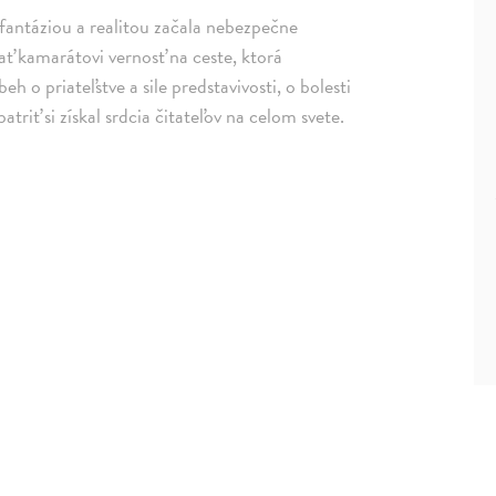
 fantáziou a realitou začala nebezpečne
vať kamarátovi vernosť na ceste, ktorá
h o priateľstve a sile predstavivosti, o bolesti
riť si získal srdcia čitateľov na celom svete.