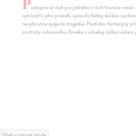
P
ostupne sa však pre jedného z nich hranica medzi
vytrácať a jeho priateľa vystavila ťažkej skúške: zacho
nevyhnutne speje do tragédie. Poeticko-fantazijný príbe
zo straty milovaného človeka a odvekej túžbe niekam pat
High-contrast mode