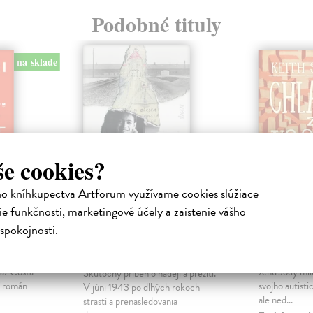
Podobné tituly
na sklade
še cookies?
ho kníhkupectva Artforum využívame cookies slúžiace
e funkčnosti, marketingové účely a zaistenie vášho
a
Chlapec, ktorý
Chlapec
spokojnosti.
nakreslil Auschwitz
Stuart Keith
ích
Alexovi sa roz
Geve Thomas
| Kniha
ťaz Costa
ženu Jody milu
Skutočný príbeh o nádeji a prežití.
í román
svojho autist
V júni 1943 po dlhých rokoch
ale ned...
strastí a prenasledovania