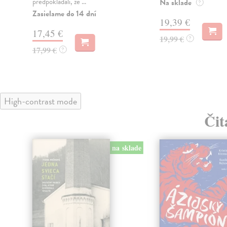
predpokladali, že ...
Na sklade
?
Zasielame do 14 dní
19,39 €
17,45 €
19,99 €
?
17,99 €
?
High-contrast mode
Čit
na sklade