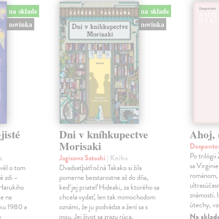
na sklade
na sklade
novinka
novinka
jisté
Dni v kníhkupectve
Ahoj, 
Morisaki
Despentes
Po trilógi
a
Jagisawa Satoshi
| Kniha
sa Virgini
ávěl o tom
Dvadsaťpäťročná Takako si žila
románom, 
é zdi –
pomerne bezstarostne až do dňa,
ultrasúča
Harukiho
keď jej priateľ Hideaki, za ktorého sa
známostí. 
e na
chcela vydať, len tak mimochodom
útechy, vzd
oku 1980 a
oznámi, že ju podvádza a žení sa s
Na sklad
o
inou. Jej život sa zrazu rúca.