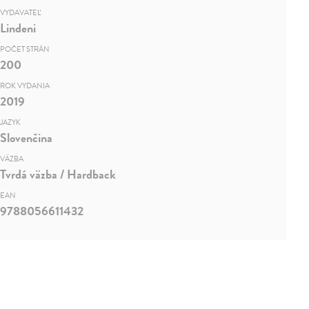
VYDAVATEĽ
Lindeni
POČET STRÁN
200
ROK VYDANIA
2019
JAZYK
Slovenčina
VÄZBA
Tvrdá väzba / Hardback
EAN
9788056611432