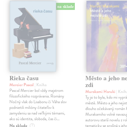
na sklade
Rieka času
Město a jeho ne
zdi
Mercier Pascal
| Kniha
Pascal Mercier bol vždy majstrom
Murakami Haruki
| Knih
filozofického rozprávania. Romány
Ty jsi to byla, kdo mi vypr
Nočný vlak do Lisabonu či Váha slov
městě. Město a jeho nejist
podnietili milióny čitateľov k
dlouho očekávaný román 
zamysleniu sa nad veľkými témami,
Murakamiho volně navazuj
ako sú identita, sloboda, čas či…
autorovu starší novelu z r
Na sklade
tematicky se prolíná s jeh
?