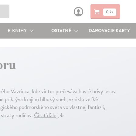
0 ks
E-KNIHY
OSTATNÉ
DAROVACIE KARTY
oru
ho Vavrinca, kde vietor prečesáva husté hrivy lesov
me prikrýva krajinu hlboký sneh, vzniklo veľké
gického podmorského sveta vo vlastnej fantázii,
 straty rodičov.
Čítať ďalej
↓