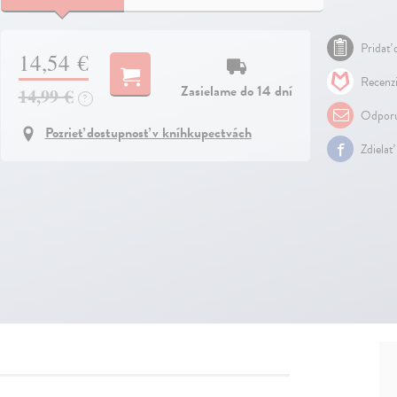
Pridať 
14,54 €
Recenzi
Zasielame do 14 dní
14,99 €
?
Odporu
Pozrieť dostupnosť v kníhkupectvách
Zdielať