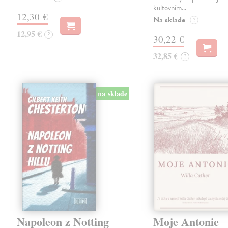
kultovním…
12,30 €
Na sklade
?
12,95 €
?
30,22 €
32,85 €
?
na sklade
Napoleon z Notting
Moje Antonie