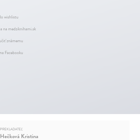
do wishlistu
a na medziknihami.sk
čiť známemu
 na Facebooku
PREKLADATEĽ
Hečková Kristina