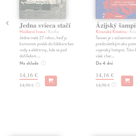
Jedna svieca stačí
Ázijský šamp
Hečková Ivana
| Kniha
Kironská Kristína
| Kn
Jedna mala 27 rokov, keď ju
Taiwan je v súčasnosti 
komunisti poslali do kláštora bez
predovšetkým ako pote
vody a elektriny, kde sa pod
vojenský hotspot. Túto 
dohľadom ...
však char...
Na sklade
Do 4 dní
?
14,16 €
14,16 €
14,90 €
14,90 €
?
?