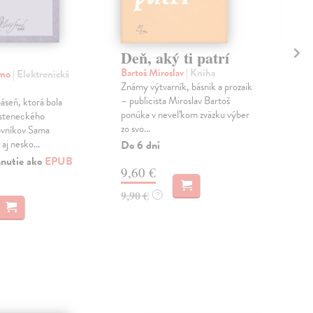
Deň, aký ti patrí
Ch
Bartoš Miroslav
| Kniha
Gri
amo
| Elektronická
Známy výtvarník, básnik a prozaik
Dve 
– publicista Miroslav Bartoš
Posl
seň, ktorá bola
ponúka v neveľkom zväzku výber
znám
steneckého
zo svo...
mest
ovníkov Sama
aj nesko...
Do 6 dní
Do 
hnutie ako
EPUB
9,60 €
17
9,90 €
17,
?