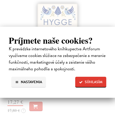
Príjmete naše cookies?
K prevádzke internetového kníhkupectva Artforum
využívame cookies slúžiace na zabezpečenie a meranie
funkčnosti, marketingové účely a zaistenie vášho
Hygge
maximálneho pohodlia a spokojnosti.
Wiking Meik
| Kniha
Pocit spokojenosti spočívá v být, nikoli mít. Tato kniha vám nabídne
rady a tipy, jak know-how nejšťastnějšího národa na světě můžete
NASTAVENIA
SÚHLASÍM
využít ve svém životě i vy.
Zasielame do 12 dní
17,27 €
17,80 €
?