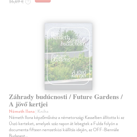
16,69 €
?
Záhrady budúcnosti / Future Gardens /
A jövő kertjei
Németh Ilona
| Kniha
Németh Ilona képzőművész a németországi Kasselben állította ki az
Úszó kerteket, amelyek száz napon át lebegtek a Fulda folyón a
documenta fifteen nemzetközi kiállítás idején, az OFF-Biennále
Budapest…