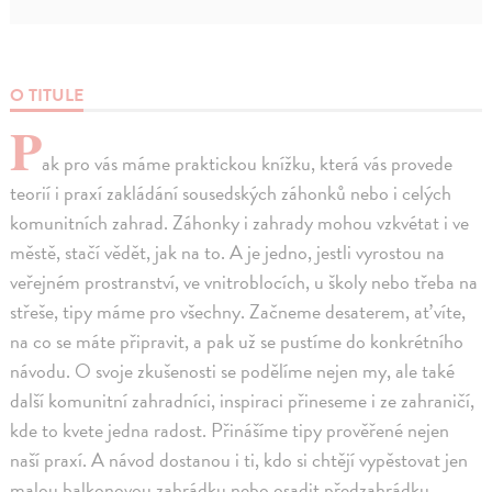
O TITULE
P
ak pro vás máme praktickou knížku, která vás provede
teorií i praxí zakládání sousedských záhonků nebo i celých
komunitních zahrad. Záhonky i zahrady mohou vzkvétat i ve
městě, stačí vědět, jak na to. A je jedno, jestli vyrostou na
veřejném prostranství, ve vnitroblocích, u školy nebo třeba na
střeše, tipy máme pro všechny. Začneme desaterem, ať víte,
na co se máte připravit, a pak už se pustíme do konkrétního
návodu. O svoje zkušenosti se podělíme nejen my, ale také
další komunitní zahradníci, inspiraci přineseme i ze zahraničí,
kde to kvete jedna radost. Přinášíme tipy prověřené nejen
naší praxí. A návod dostanou i ti, kdo si chtějí vypěstovat jen
malou balkonovou zahrádku nebo osadit předzahrádku.