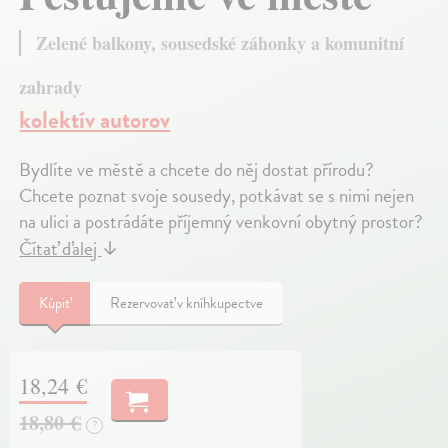
Zelené balkony, sousedské záhonky a komunitní
zahrady
kolektív autorov
Bydlíte ve městě a chcete do něj dostat přírodu?
Chcete poznat svoje sousedy, potkávat se s nimi nejen
na ulici a postrádáte příjemný venkovní obytný prostor?
Čítať ďalej
↓
Kúpiť
Rezervovať v kníhkupectve
18,24 €
18,80 €
?