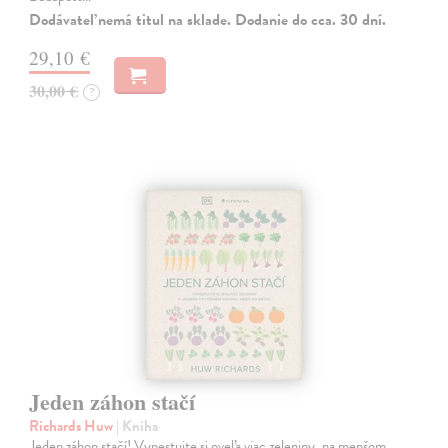
Dodávateľ nemá titul na sklade. Dodanie do cca. 30 dní.
29,10 €
30,00 €
?
Jeden záhon stačí
Richards Huw
| Kniha
Jeden záhon stačí! Vypestujte si oveľa viac zeleniny, na menšom