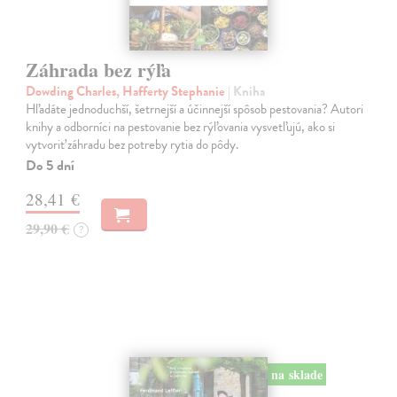
Záhrada bez rýľa
Dowding Charles, Hafferty Stephanie
| Kniha
Hľadáte jednoduchší, šetrnejší a účinnejší spôsob pestovania? Autori
knihy a odborníci na pestovanie bez rýľovania vysvetľujú, ako si
vytvoriť záhradu bez potreby rytia do pôdy.
Do 5 dní
28,41 €
29,90 €
?
na sklade