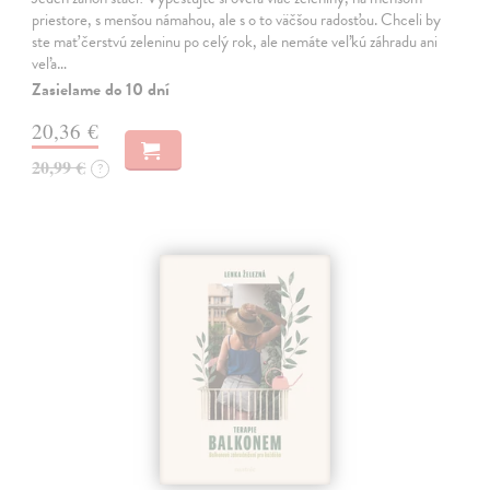
priestore, s menšou námahou, ale s o to väčšou radosťou. Chceli by
ste mať čerstvú zeleninu po celý rok, ale nemáte veľkú záhradu ani
veľa…
Zasielame do 10 dní
20,36 €
20,99 €
?