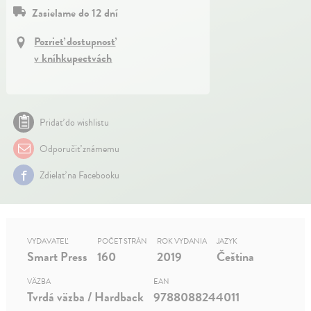
Zasielame do 12 dní
Pozrieť dostupnosť
v kníhkupectvách
Pridať do wishlistu
Odporučiť známemu
Zdielať na Facebooku
VYDAVATEĽ
POČET STRÁN
ROK VYDANIA
JAZYK
Smart Press
160
2019
Čeština
VÄZBA
EAN
Tvrdá väzba / Hardback
9788088244011