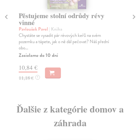
Pěstujeme stolní odrůdy révy
Ja
vinné
Nic
Tat
Pavloušek Pavel
| Kniha
chi
Chystáte se vysadit pár révových keřů na svém
pozemku a tápete, jak o ně dál pečovat? Náš přední
Za
obo...
8,
Zasielame do 10 dní
8,
10,84 €
11,18 €
?
Ďalšie z kategórie domov a
záhrada