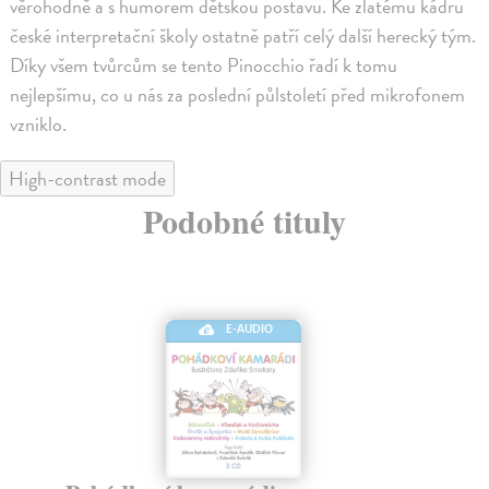
věrohodně a s humorem dětskou postavu. Ke zlatému kádru
české interpretační školy ostatně patří celý další herecký tým.
Díky všem tvůrcům se tento Pinocchio řadí k tomu
nejlepšímu, co u nás za poslední půlstoletí před mikrofonem
vzniklo.
High-contrast mode
Podobné tituly
E-AUDIO