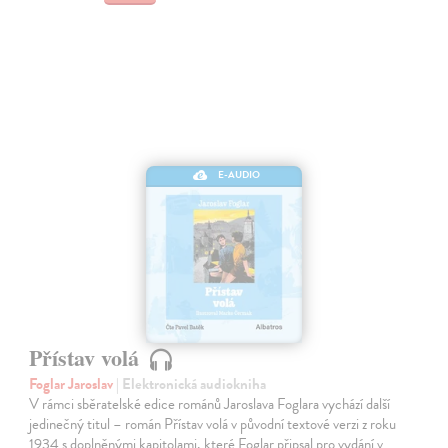
E-AUDIO
Přístav volá
Foglar Jaroslav
| Elektronická audiokniha
V rámci sběratelské edice románů Jaroslava Foglara vychází další
jedinečný titul – román Přístav volá v původní textové verzi z roku
1934 s doplněnými kapitolami, které Foglar připsal pro vydání v