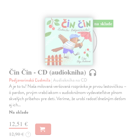
na sklade
Čin Čin - CD (audiokniha)
Podjavorinská Ľudmila
| Audiokniha na CD
A je to tu! Naša milovaná veršovaná rozprávka je prvou lastovičkou –
ó pardon, prvým vrabčiakom v audioknižnom vydavateľstve plnom
skvelých príbehov pre deti. Veríme, že urobí radosť dnešným deťom
aj ich…
Na sklade
12,51 €
12,90 €
?