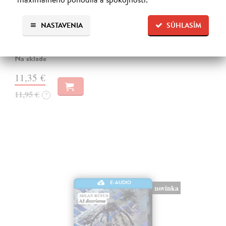
Lindgrenová Astrid
| Audiokniha na CD
Ďalšie pokračovanie príbehov o malom šibalovi Emilovi, ktorého
NASTAVENIA
SÚHLASÍM
huncútstva dobre poznali aj všetci Lönneberčania. Ale čo sa stalo, keď
Emil vylial ockovi na hlavu zabíjačkovú kašu, keď zlú správkyňu
chudobinca…
Na sklade
11,35 €
11,95 €
?
E-AUDIO
novinka