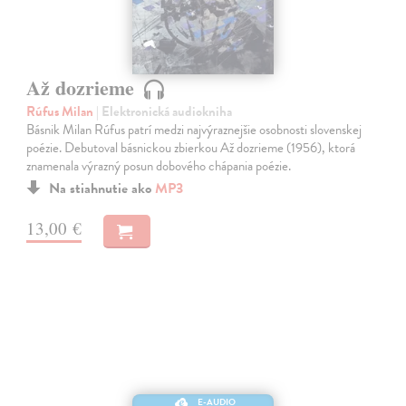
Až dozrieme
Rúfus Milan
| Elektronická audiokniha
Básnik Milan Rúfus patrí medzi najvýraznejšie osobnosti slovenskej
poézie. Debutoval básnickou zbierkou Až dozrieme (1956), ktorá
znamenala výrazný posun dobového chápania poézie.
Na stiahnutie ako
MP3
13,00 €
E-AUDIO