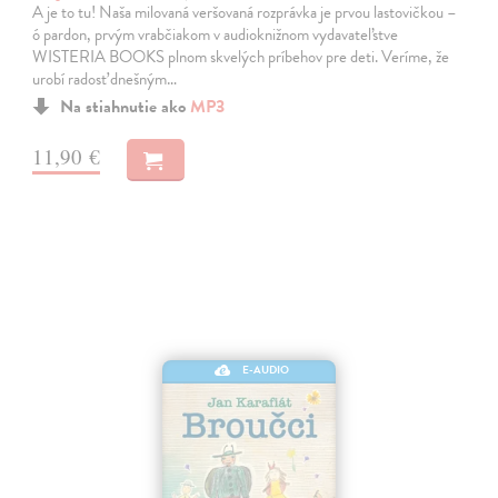
A je to tu! Naša milovaná veršovaná rozprávka je prvou lastovičkou –
ó pardon, prvým vrabčiakom v audioknižnom vydavateľstve
WISTERIA BOOKS plnom skvelých príbehov pre deti. Veríme, že
urobí radosť dnešným…
Na stiahnutie ako
MP3
11,90 €
E-AUDIO