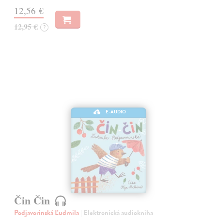
12,56 €
12,95 €
?
E-AUDIO
Čin Čin
Podjavorinská Ľudmila
| Elektronická audiokniha