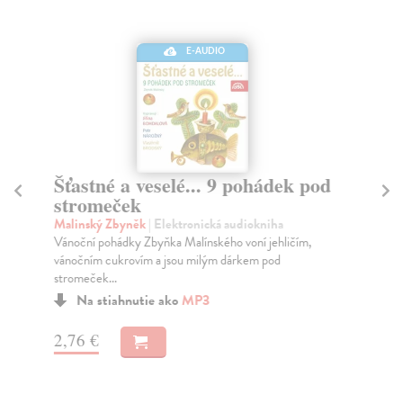
E-AUDIO
Šťastné a veselé... 9 pohádek pod
R
stromeček
Kin
Aud
Malinský Zbyněk
| Elektronická audiokniha
na 
Vánoční pohádky Zbyňka Malínského voní jehličím,
vánočním cukrovím a jsou milým dárkem pod
stromeček...
Na stiahnutie ako
MP3
3,
2,76 €