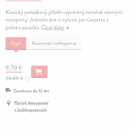
Klasický pohádkový příběh vyprávěný neméně slavnými
interprety. Jednoho dne si vyřezal pan Gepetto z
polínka panáčka.
Čítať ďalej
↓
Kúpiť
Rezervovať v kníhkupectve
9,70 €
10,00 €
?
Zasielame do 12 dní
Pozrieť dostupnosť
v kníhkupectvách