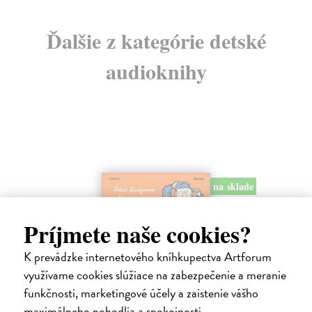
Ďalšie z kategórie detské
audioknihy
na sklade
Príjmete naše cookies?
K prevádzke internetového kníhkupectva Artforum
využívame cookies slúžiace na zabezpečenie a meranie
Už zasa Emil z Lönnebergy - CD
funkčnosti, marketingové účely a zaistenie vášho
(audiokniha)
maximálneho pohodlia a spokojnosti.