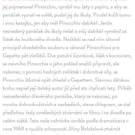
jej pojmenoval Pinocchio, vyrobil mu šaty z papíru, a aby se
panáček vyznal ve světě, poslal jej do školy. Prodal kvůli tomu
i svou kazajku, jen aby měl Pinocchio slabikář. Jenže
nezvedený panáček do školy nešel a svůj slabikář vyměnil za
lístek do loutkového divadla. Naštěstí se nad ním slitoval
principál divadelního souboru a věnoval Pinocchiovi pro
Gepetta pět zlaťáků. Dva potulní šizunkové, lišák s kocourem,
se naivního Pinocchia o jeho poklad snažili připravit, ale
nakonec, s pomocí hodných zvířátek i dobrotivé víly, se
Pinocchio šťastně opět shledal s Gepettem. Slavnou dětskou
knihu napsal její italský autor již před sto čtyřiceti lety. Příběh
nezvedeného dřevěného panáčka, který se nakonec, po
mnoha dobrodružstvích a nezbedách, stane chlapcem, se stal
předlohou řady uměleckých ztvárnění ve filmu i na divadle po
celém světě. Tato naše nahrávka vznikla podle dramatizace v
roce 1969 a využila schopnosti Jiřiny Bohdalové ztvárnit