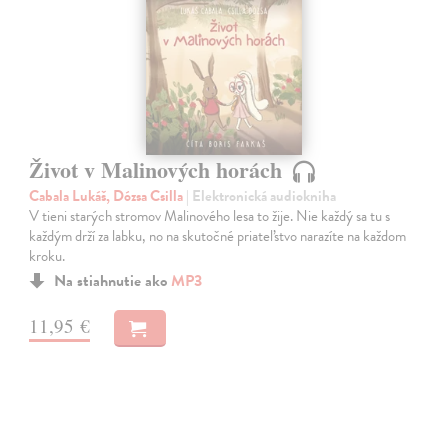
Život v Malinových horách
Cabala Lukáš, Dózsa Csilla
| Elektronická audiokniha
V tieni starých stromov Malinového lesa to žije. Nie každý sa tu s
každým drží za labku, no na skutočné priateľstvo narazíte na každom
kroku.
Na stiahnutie ako
MP3
11,95 €