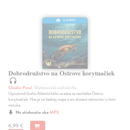
E-AUDIO
Dobrodružstvo na Ostrove korytnačiek
Chodúr Pavel
| Elektronická audiokniha
Uprostred šíreho Atlantického oceána sa nachádza Ostrov
korytnačiek. Nie je na žiadnej mape a ani skúsení námorníci o ňom
netušia.
Na stiahnutie ako
MP3
6,99 €