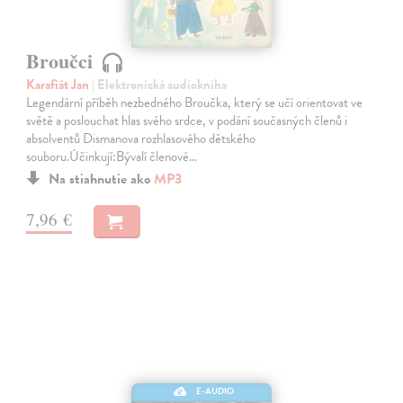
Broučci
Karafiát Jan
| Elektronická audiokniha
Legendární příběh nezbedného Broučka, který se učí orientovat ve
světě a poslouchat hlas svého srdce, v podání současných členů i
absolventů Dismanova rozhlasového dětského
souboru.Účinkují:Bývalí členové…
Na stiahnutie ako
MP3
7,96 €
E-AUDIO