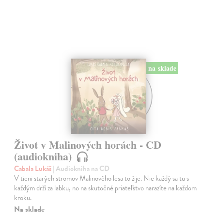
na sklade
Život v Malinových horách - CD
(audiokniha)
Cabala Lukáš
| Audiokniha na CD
V tieni starých stromov Malinového lesa to žije. Nie každý sa tu s
každým drží za labku, no na skutočné priateľstvo narazíte na každom
kroku.
Na sklade