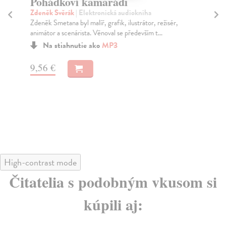
Pohádkoví kamarádi
Č
(
Zdeněk Svěrák
| Elektronická audiokniha
Zdeněk Smetana byl malíř, grafik, ilustrátor, režisér,
kol
animátor a scenárista. Věnoval se především t...
Čer
(K.
Na stiahnutie ako
MP3
nezn
Za
9,56 €
11
11
High-contrast mode
Čitatelia s podobným vkusom si
kúpili aj: