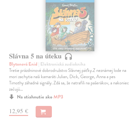
Slávna 5 na úteku
Blytonová Enid
| Elektronická audiokniha
Tretie prázdninové dobrodružstvo Slávnej päťky.Z neznámej lode na
mori zachytia naši kamaráti Julian, Dick, George, Anna a pes
Timothy záhadné signály. Zdá sa, že natrafili na pašerákov, a nakoniec
začujú…
Na stiahnutie ako
MP3
12,95 €