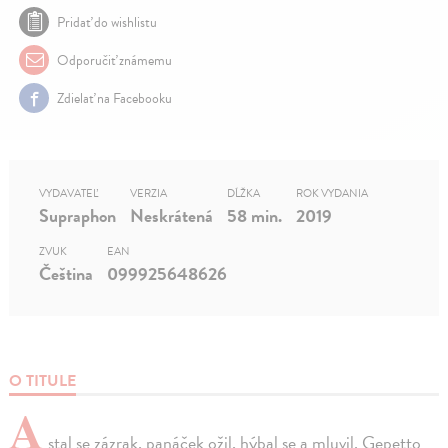
Pridať do wishlistu
Odporučiť známemu
Zdielať na Facebooku
VYDAVATEĽ
VERZIA
DĹŽKA
ROK VYDANIA
Supraphon
Neskrátená
58 min.
2019
ZVUK
EAN
Čeština
099925648626
O TITULE
A
stal se zázrak, panáček ožil, hýbal se a mluvil. Gepetto