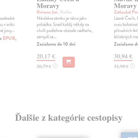
Moravy
Moravy 
Kvirenc Jan
| Kniha
Zatloukal Pa
 padesátá
Návštěva zámku je něco jako
Lázně Čech, 
u v srdci
pohádka. Snad každý někdy na
svou bohatostí
 jizvy...
chvíli podlehne okázalé nádheře,
přírodních léč
zamyslí se...
léčebných met
ko
EPUB
,
Zasielame do 10 dní
Zasielame d
20,17 €
30,94 €
20,79 €
31,90 €
?
?
Ďalšie z kategórie cestopisy