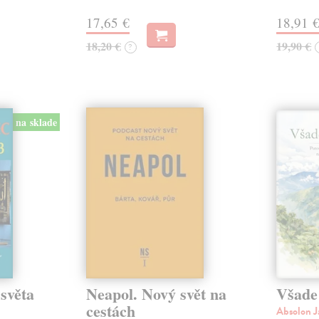
17,65 €
18,91 
18,20 €
19,90 €
?
na sklade
světa
Neapol. Nový svět na
Všade 
cestách
Absolon 