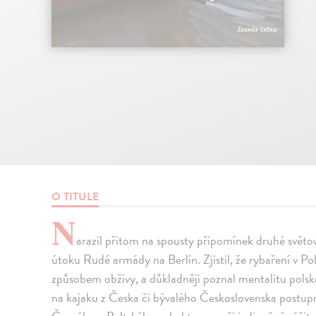
O TITULE
N
arazil přitom na spousty připomínek druhé světov
útoku Rudé armády na Berlín. Zjistil, že rybaření v Pol
způsobem obživy, a důkladněji poznal mentalitu polské
na kajaku z Česka či bývalého Československa postupn