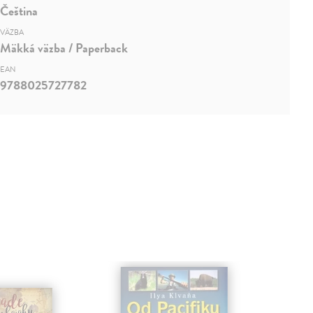
Čeština
VÄZBA
Mäkká väzba / Paperback
EAN
9788025727782