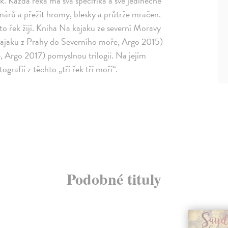
k. Každá řeka má svá specifika a své jedinečné
omárů a přežít hromy, blesky a průtrže mračen.
to řek žijí. Kniha Na kajaku ze severní Moravy
 kajaku z Prahy do Severního moře, Argo 2015)
 Argo 2017) pomyslnou trilogii. Na jejím
grafií z těchto „tří řek tří moří“.
Podobné tituly