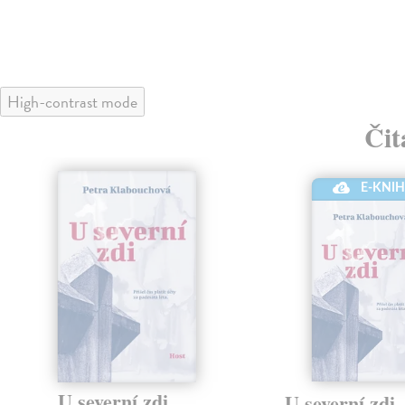
High-contrast mode
Čit
E-KNI
U severní zdi
U severní zdi