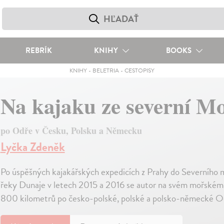
REBRÍK
KNIHY
BOOKS
KNIHY
-
BELETRIA
-
CESTOPISY
Na kajaku ze severní M
po Odře v Česku, Polsku a Německu
Lyčka Zdeněk
Po úspěšných kajakářských expedicích z Prahy do Severního m
řeky Dunaje v letech 2015 a 2016 se autor na svém mořském k
800 kilometrů po česko-polské, polské a polsko-německé O