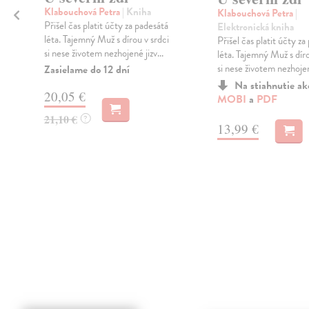
Klabouchová Petra
| Kniha
Klabouchová Petra
|
Přišel čas platit účty za padesátá
Elektronická kniha
léta. Tajemný Muž s dírou v srdci
Přišel čas platit účty za
si nese životem nezhojené jizv...
léta. Tajemný Muž s díro
si nese životem nezhojené
Zasielame do 12 dní
Na stiahnutie a
20,05 €
MOBI
a
PDF
21,10 €
?
13,99 €