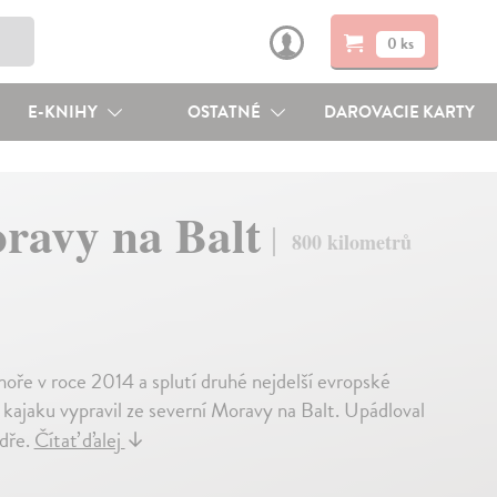
0 ks
E-KNIHY
OSTATNÉ
DAROVACIE KARTY
oravy na Balt
800 kilometrů
oře v roce 2014 a splutí druhé nejdelší evropské
ajaku vypravil ze severní Moravy na Balt. Upádloval
dře.
Čítať ďalej
↓