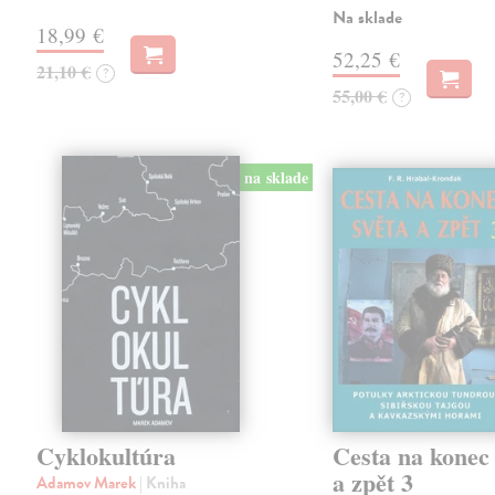
Na sklade
18,99 €
52,25 €
21,10 €
?
55,00 €
?
na sklade
Cyklokultúra
Cesta na konec 
a zpět 3
Adamov Marek
| Kniha