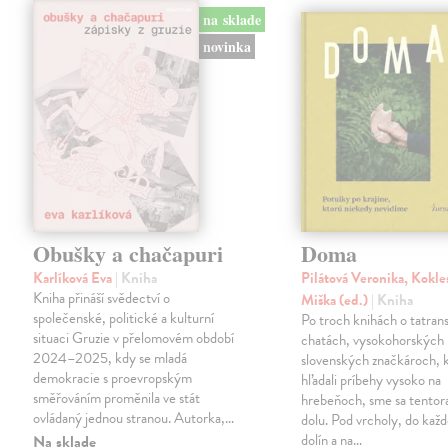
na sklade
novinka
Obušky a chačapuri
Doma
Karlíková Eva
| Kniha
Pilátová Veronika, Kokle
Kniha přináší svědectví o
Miška (ed.)
| Kniha
společenské, politické a kulturní
Po troch knihách o tatran
situaci Gruzie v přelomovém období
chatách, vysokohorských 
2024–2025, kdy se mladá
slovenských značkároch, 
demokracie s proevropským
hľadali príbehy vysoko na
směřováním proměnila ve stát
hrebeňoch, sme sa tentoraz
ovládaný jednou stranou. Autorka,…
dolu. Pod vrcholy, do ka
dolín a na…
Na sklade