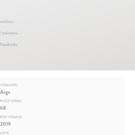
wishlistu
ť známemu
 Facebooku
VYDAVATEĽ
Argo
POČET STRÁN
68
ROK VYDANIA
2019
JAZYK