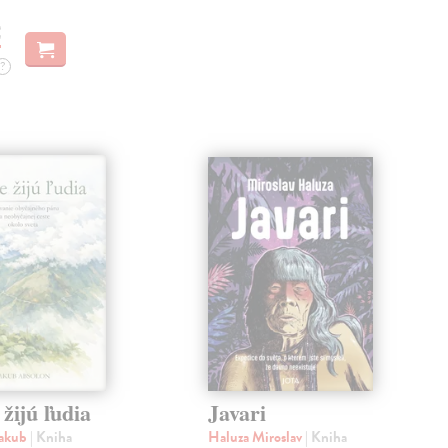
€
?
žijú ľudia
Javari
Jakub
| Kniha
Haluza Miroslav
| Kniha