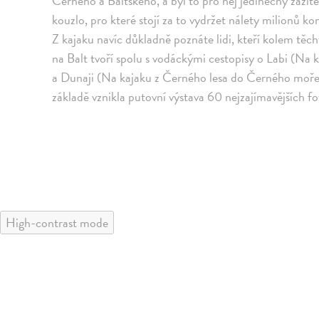
Černého a Baltského, a byl to pro něj jedinečný zážite
kouzlo, pro které stojí za to vydržet nálety milionů k
Z kajaku navíc důkladně poznáte lidi, kteří kolem těch
na Balt tvoří spolu s vodáckými cestopisy o Labi (Na
a Dunaji (Na kajaku z Černého lesa do Černého moře,
základě vznikla putovní výstava 60 nejzajímavějších foto
High-contrast mode