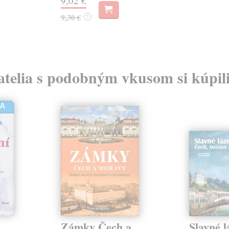
9,02 €
9,30 €
?
atelia s podobným vkusom si kúpili
HA
Zámky Čech a
Slavné l