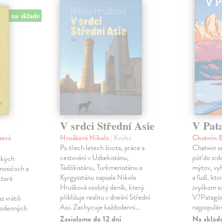
na sklade
V srdci Střední Asie
V Pat
sová
Hrušková Nikola
| Kniha
Chatwin 
Po třech letech života, práce a
Chatwin s
cestování v Uzbekistánu,
púť do sr
ských
Tádžikistánu, Turkmenistánu a
mýtov, vyh
nosičoch a
Kyrgyzstánu napsala Nikola
a ľudí, kto
ktoré
Hrušková osobitý deník, který
zvyškom sv
přibližuje realitu v dnešní Střední
V?Patagóni
 vrátili
Asii. Zachycuje každodenní…
najpopulár
ždodenných
Zasielame do 12 dní
Na sklad