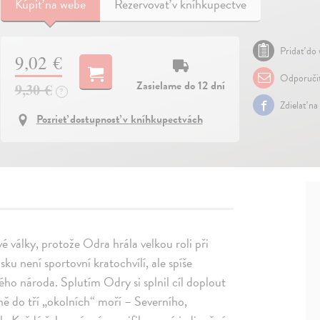
Kúpiť
na webe
Rezervovať v kníhkupectve
Pridať do 
9,02 €
Odporuči
Zasielame do 12 dní
9,30 €
?
Zdielať na
Pozrieť dostupnosť v kníhkupectvách
é války, protože Odra hrála velkou roli při
sku není sportovní kratochvílí, ale spíše
ho národa. Splutím Odry si splnil cíl doplout
ě do tří „okolních“ moří – Severního,