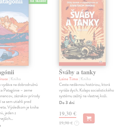
na sklade
agónii
Šváby a tanky
Bruce
| Kniha
Laine Timo
| Kniha
a vydáva na dobrodružnú
Cesta nedávnou históriou, ktorá
dca Patagónie – zeme
vyráža dych. Kolaps socialistického
nancov, zázrakov prírody
systému zažitý na vlastnej koži.
rí sa sem utiahli pred
Do 3 dní
eta. Výsledkom je kniha
i, jeden z
19,30 €
nejších…
19,90 €
?
e