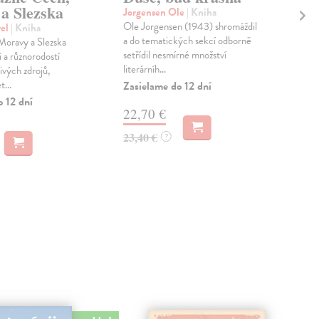
a Slezska
M
Jorgensen Ole
| Kniha
Ole Jorgensen (1943) shromáždil
vel
| Kniha
Pet
a do tematických sekcí odborně
Moravy a Slezska
Druh
setřídil nesmírné množství
 a různorodostí
náz
literárníh...
ivých zdrojů,
jeho
...
vyda
Zasielame do 12 dní
o 12 dní
Zas
22,70 €
27
23,40 €
?
28,