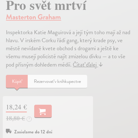
Pro svět mrtví
Masterton Graham
Inspektorka Katie Maguirová a její tým toho mají až nad
hlavu. V irském Corku řádí gang, který krade psy, ve
městě nevídaně kvete obchod s drogami a ještě ke
všemu musejí policisté najít zmizelou dívku — a to vše
pod přísným dohledem médií.
Čítať ďalej
↓
Kúpiť
Rezervovať v kníhkupectve
18,24 €
18,80 €
?
Zasielame do 12 dní