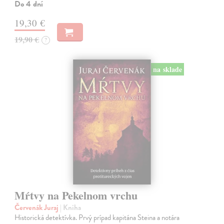
Do 4 dní
19,30 €
19,90 €
?
na sklade
Mŕtvy na Pekelnom vrchu
Červenák Juraj
| Kniha
Historická detektívka. Prvý prípad kapitána Steina a notára