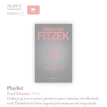
16,69 €
17,95 €
?
Playlist
Fitzek Sebastian
| Kniha
Hudba je jej život a zoznam pätnástich piesní rozhodne, ako dlho bude
trvať. Pätnásťročná Feline Jogowá pred mesiacom bez stopy zmizla.