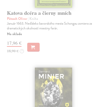
Katova dcéra a čierny mních
Pötzsch Oliver
| Kniha
Január 1663. Neďaleko bavorského mesta Schongau zomiera za
dramatických okolností miestny farár.
Na sklade
17,96 €
18,90 €
?