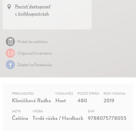
Pozrieť dostupnosť
v kníhkupectvách
Pridať do wishlistu
Odporučiť známemu
Zdielať na Facebooku
PREKLADATEĽ
VYDAVATEĽ
POČET STRÁN
ROK VYDANIA
Klimíčková Radka
Host
480
2019
JAZYK
VÄZBA
EAN
Čeština
Tvrdá väzba / Hardback
9788075778055