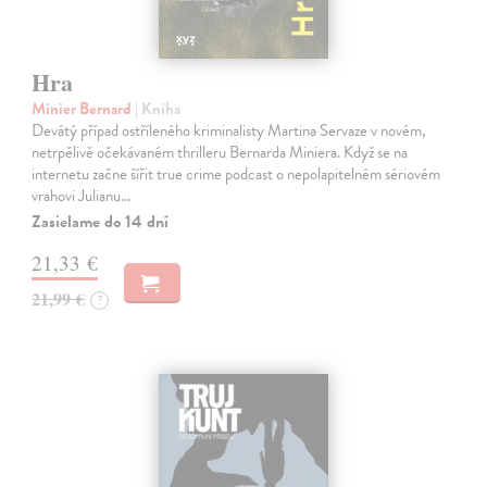
Hra
Minier Bernard
| Kniha
Devátý případ ostříleného kriminalisty Martina Servaze v novém,
netrpělivě očekávaném thrilleru Bernarda Miniera. Když se na
internetu začne šířit true crime podcast o nepolapitelném sériovém
vrahovi Julianu…
Zasielame do 14 dní
21,33 €
21,99 €
?