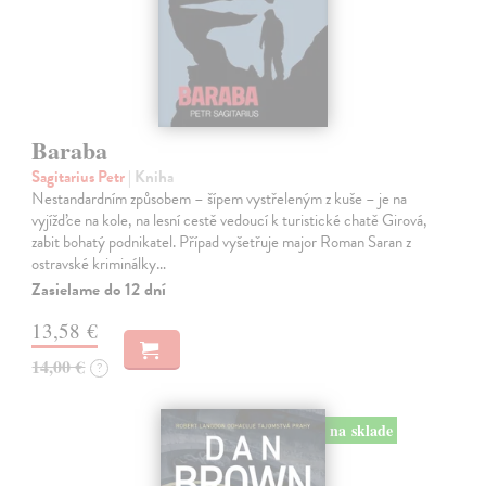
Baraba
Sagitarius Petr
| Kniha
Nestandardním způsobem – šípem vystřeleným z kuše – je na
vyjížďce na kole, na lesní cestě vedoucí k turistické chatě Girová,
zabit bohatý podnikatel. Případ vyšetřuje major Roman Saran z
ostravské kriminálky…
Zasielame do 12 dní
13,58 €
14,00 €
?
na sklade