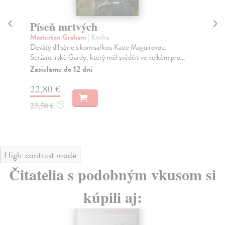
Píseň mrtvých
T
Masterton Graham
| Kniha
Ma
Devátý díl série s komisařkou Katie Maguirovou.
Osm
Seržant irské Gardy, který měl svědčit ve velkém pro...
irs
Zasielame do 12 dní
Za
22,80 €
18
23,50 €
18
?
High-contrast mode
Čitatelia s podobným vkusom si
kúpili aj: