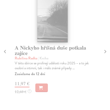
A Nickyho hříšná duše potkala
P
zajíce
Šu
Let
Rubilina Radka
| Kniha
v r
V této sbírce se prolínají události roku 2025 – a to jak
osobní a intimní, tak i málo známé případy ...
Za
Zasielame do 12 dní
13
11,97 €
13
12,60 €
?