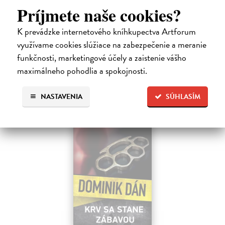
Tramwaj Cafe je kavárna v polském Těšíně a zároveň místo, kde se
Príjmete naše cookies?
sbíhají všechny nitky související s dalším brutálním zločinem, který
musí vyřešit Roman Saran, major ostravské kriminálky, a jeho tým.
K prevádzke internetového kníhkupectva Artforum
Jak…
využívame cookies slúžiace na zabezpečenie a meranie
Zasielame do 12 dní
funkčnosti, marketingové účely a zaistenie vášho
15,91 €
maximálneho pohodlia a spokojnosti.
16,40 €
?
NASTAVENIA
SÚHLASÍM
na sklade