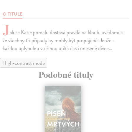
O TITULE
J
ak se Katie pomalu dostává pravdě na kloub, uvědomí si,
že všechny tři případy by mohly být propojené. Jenže s
každou uplynulou vteřinou utíká čas i unesené dívce…
High-contrast mode
Podobné tituly