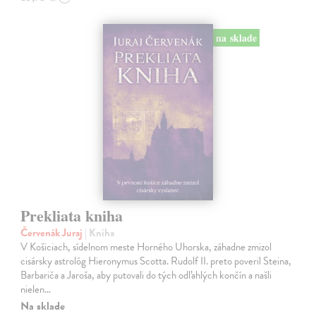
na sklade
Prekliata kniha
Červenák Juraj
| Kniha
V Košiciach, sídelnom meste Horného Uhorska, záhadne zmizol
cisársky astrológ Hieronymus Scotta. Rudolf II. preto poveril Steina,
Barbariča a Jaroša, aby putovali do tých odľahlých končín a našli
nielen…
Na sklade