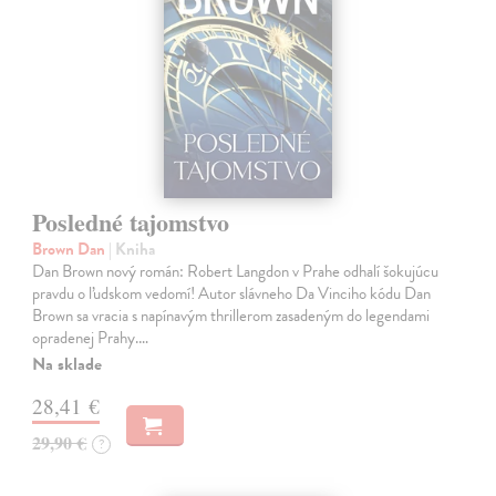
Posledné tajomstvo
Brown Dan
| Kniha
Dan Brown nový román: Robert Langdon v Prahe odhalí šokujúcu
pravdu o ľudskom vedomí! Autor slávneho Da Vinciho kódu Dan
Brown sa vracia s napínavým thrillerom zasadeným do legendami
opradenej Prahy.…
Na sklade
28,41 €
29,90 €
?