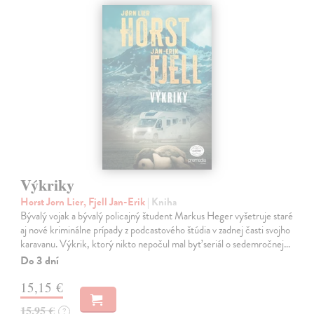
Výkriky
Horst Jorn Lier, Fjell Jan-Erik
| Kniha
Bývalý vojak a bývalý policajný študent Markus Heger vyšetruje staré
aj nové kriminálne prípady z podcastového štúdia v zadnej časti svojho
karavanu. Výkrik, ktorý nikto nepočul mal byť seriál o sedemročnej…
Do 3 dní
15,15 €
15,95 €
?