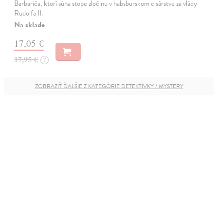
Barbariča, ktorí súna stope zločinu v habsburskom cisárstve za vlády
Rudolfa II.
Na sklade
17,05 €
17,95 €
?
ZOBRAZIŤ ĎALŠIE Z KATEGÓRIE DETEKTÍVKY / MYSTERY