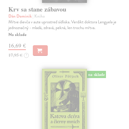
Krv sa stane zábavou
Dán Dominik
| Kniha
Mŕtve dievča v aute uprostred sídliska. Verdikt doktora Lengyela je
jednoznačný - mladá, zdravá, pekná, len trochu mŕtva.
Na sklade
16,69 €
17,95 €
?
na sklade