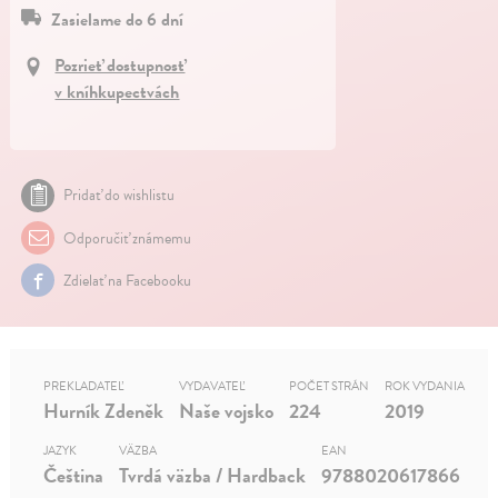
Zasielame do 6 dní
Pozrieť dostupnosť
v kníhkupectvách
Pridať do wishlistu
Odporučiť známemu
Zdielať na Facebooku
PREKLADATEĽ
VYDAVATEĽ
POČET STRÁN
ROK VYDANIA
Hurník Zdeněk
Naše vojsko
224
2019
JAZYK
VÄZBA
EAN
Čeština
Tvrdá väzba / Hardback
9788020617866