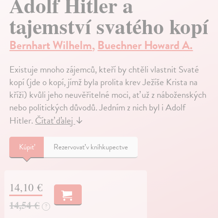
Adolf Hitler a
tajemství svatého kopí
Bernhart Wilhelm
,
Buechner Howard A.
Existuje mnoho zájemců, kteří by chtěli vlastnit Svaté
kopí (jde o kopí, jímž byla prolita krev Ježíše Krista na
kříži) kvůli jeho neuvěřitelné moci, ať už z náboženských
nebo politických důvodů. Jedním z nich byl i Adolf
Hitler.
Čítať ďalej
↓
Kúpiť
Rezervovať v kníhkupectve
14,10 €
14,54 €
?