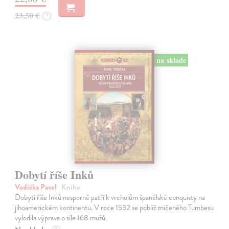
23,50 €
?
na sklade
Dobytí říše Inků
Vodička Pavel
| Kniha
Dobytí říše Inků nesporně patří k vrcholům španělské conquisty na
jihoamerickém kontinentu. V roce 1532 se poblíž zničeného Tumbesu
vylodila výprava o síle 168 mužů.