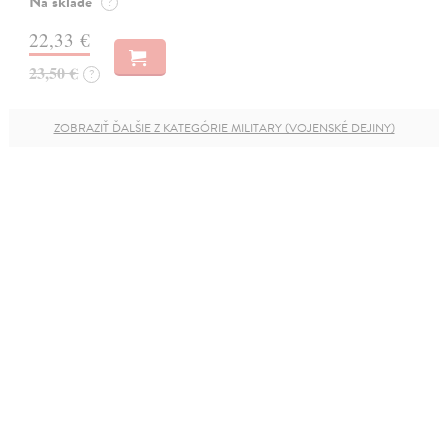
Na sklade
?
22,33 €
23,50 €
?
ZOBRAZIŤ ĎALŠIE Z KATEGÓRIE MILITARY (VOJENSKÉ DEJINY)