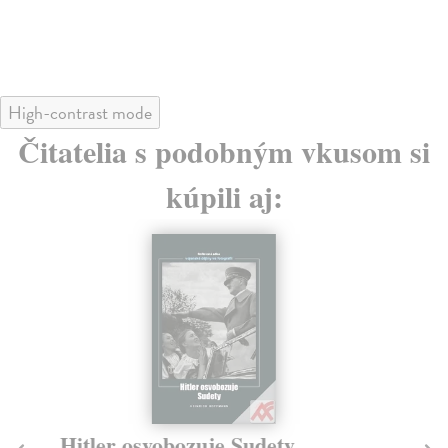
High-contrast mode
Čitatelia s podobným vkusom si
kúpili aj:
Hitler osvobozuje Sudety
Sp