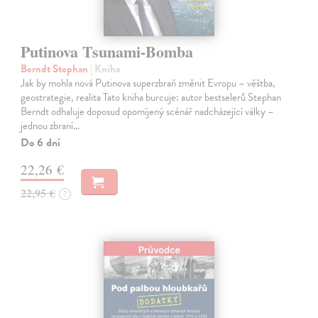
Putinova Tsunami-Bomba
Berndt Stephan
| Kniha
Jak by mohla nová Putinova superzbraň změnit Evropu – věštba,
geostrategie, realita Tato kniha burcuje: autor bestselerů Stephan
Berndt odhaluje doposud opomíjený scénář nadcházející války –
jednou zbraní…
Do 6 dní
22,26 €
22,95 €
?