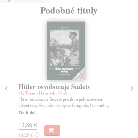
Podobné tituly
Hitler osvobozuje Sudety
Sp
Hoffmann Heinrich
| Kniha
Or
Hitler osvobozuje Sudety je dalším pokračováním
Ado
ediční řady Vojenské dějiny ve fotografii. Heinrich ...
O r
Do 6 dní
Za
13,86 €
19
14,29 €
19
?