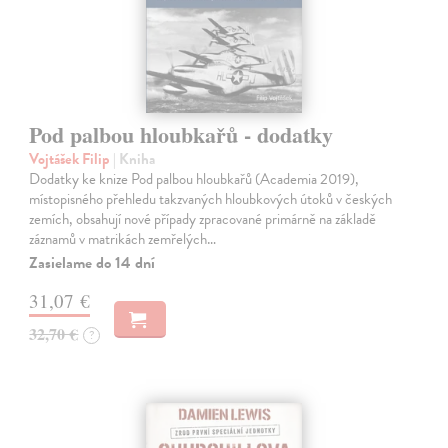
Pod palbou hloubkařů - dodatky
Vojtášek Filip
| Kniha
Dodatky ke knize Pod palbou hloubkařů (Academia 2019),
místopisného přehledu takzvaných hloubkových útoků v českých
zemích, obsahují nové případy zpracované primárně na základě
záznamů v matrikách zemřelých…
Zasielame do 14 dní
31,07 €
32,70 €
?