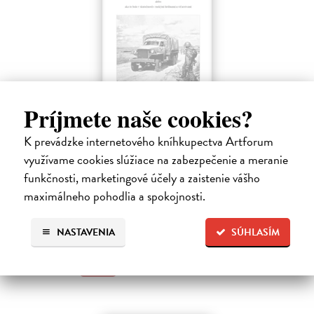
Príjmete naše cookies?
Ako Rusi veľkú vojnu vyhrali...
K prevádzke internetového kníhkupectva Artforum
využívame cookies slúžiace na zabezpečenie a meranie
Kumičák Juraj
| Kniha
Celé desaťročia sovietska, a následne ruská propaganda vykresľovali
funkčnosti, marketingové účely a zaistenie vášho
históriu Sovietskeho zväzu v pozitívnych či hrdinských podobách.
maximálneho pohodlia a spokojnosti.
Napriek tomu sa našli v ZSSR či Rusku historici či novinári, ktorí
mali…
Na sklade
?
NASTAVENIA
SÚHLASÍM
11,99 €