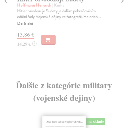
Hoffmann Heinrich
| Kniha
Or
Hitler osvobozuje Sudety je dalším pokračováním
Ado
ediční řady Vojenské dějiny ve fotografii. Heinrich ...
O r
Do 6 dní
Za
13,86 €
19
14,29 €
19
?
Ďalšie z kategórie military
(vojenské dejiny)
na sklade