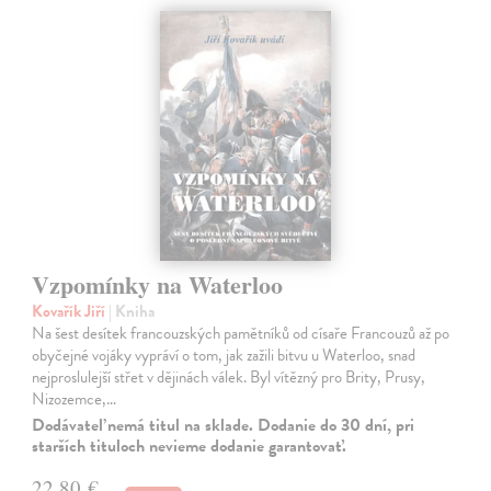
Vzpomínky na Waterloo
Kovařík Jiří
| Kniha
Na šest desítek francouzských pamětníků od císaře Francouzů až po
obyčejné vojáky vypráví o tom, jak zažili bitvu u Waterloo, snad
nejproslulejší střet v dějinách válek. Byl vítězný pro Brity, Prusy,
Nizozemce,…
Dodávateľ nemá titul na sklade. Dodanie do 30 dní, pri
starších tituloch nevieme dodanie garantovať.
22,80 €