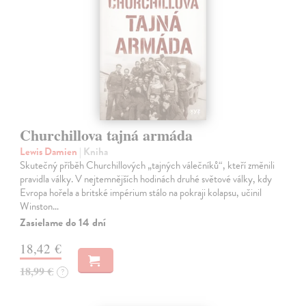
Churchillova tajná armáda
Lewis Damien
| Kniha
Skutečný příběh Churchillových „tajných válečníků“, kteří změnili
pravidla války. V nejtemnějších hodinách druhé světové války, kdy
Evropa hořela a britské impérium stálo na pokraji kolapsu, učinil
Winston…
Zasielame do 14 dní
18,42 €
18,99 €
?