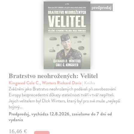
predpredaj
Bratrstvo neohrožených: Velitel
Kingseed Cole C., Winters Richard Davis
| Kniha
Zvěčněni jako Bratrstvo neohrožených podávali při osvobozování
Evropy bezprecedentní důkazy statečnosti tváří v tvář nepříteli.
Jejich velitelem byl Dick Winters, který byl pro své muže „nejlepší
bojový…
Predpredaj, vychádza 12.8.2026, zasielame do 7 dní od
vydania
16,46 €