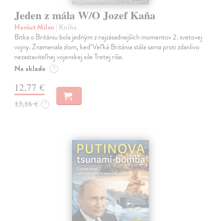
Jeden z mála W/O Jozef Kaňa
Herčut Milan
| Kniha
Bitka o Britániu bola jedným z najzásadnejších momentov 2. svetovej
vojny. Znamenala zlom, keď Veľká Británia stála sama proti zdanlivo
nezastaviteľnej vojenskej sile Tretej ríše.
Na sklade
?
12,77 €
13,16 €
?