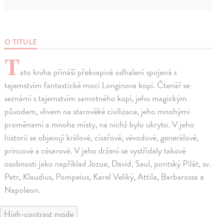
O TITULE
T
ato kniha přináší překvapivá odhalení spojená s
tajemstvím fantastické moci Longinova kopí. Čtenář se
seznámí s tajemstvím samotného kopí, jeho magickým
původem, vlivem na starověké civilizace, jeho mnohými
proměnami a mnoha místy, na nichž bylo ukryto. V jeho
historii se objevují králové, císařové, vévodové, generálové,
princové a césarové. V jeho držení se vystřídaly takové
osobnosti jako například Jozue, David, Saul, pontský Pilát, sv.
Petr, Klaudius, Pompeius, Karel Veliký, Attila, Barbarossa a
Napoleon.
High-contrast mode