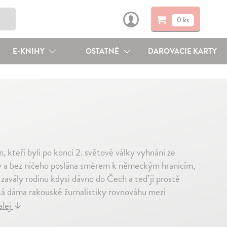
0 ks
E-KNIHY
OSTATNÉ
DAROVACIE KARTY
kteří byli po konci 2. světové války vyhnáni ze
y a bez ničeho poslána směrem k německým hranicím,
 zavály rodinu kdysi dávno do Čech a teď ji prostě
ká dáma rakouské žurnalistiky rovnováhu mezi
alej
↓