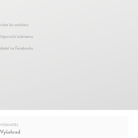
ridať do wishlistu
dporučiť známemu
dielať na Facebooku
VYDAVATEĽ
Vyšehrad