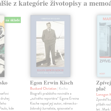
lšie z kategórie životopisy a memo
na sklade
sko
Egon Erwin Kisch
Zpíve
plač
Buckard Christian
| Kniha
osefovi
Biografii pražského novináře a
Lanegan 
 druhej
„zuřivého reportéra“ Egona Erwina
Zpověď ku
 Jeho
Kische napsal její autor, německo-
příběh roc
Paulo, kde
židovský žurnalista, spisovatel a
let . Mark