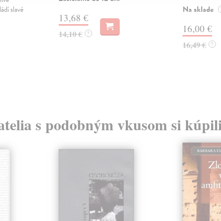
Na sklade
ádí slavé
13,68 €
16,00 €
14,10 €
?
16,49 €
?
atelia s podobným vkusom si kúpili