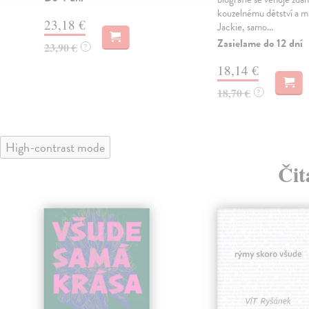
kouzelnému dětství a ml
23,18 €
Jackie, samo...
Zasielame do 12 dní
23,90 €
?
18,14 €
18,70 €
?
High-contrast mode
Čit