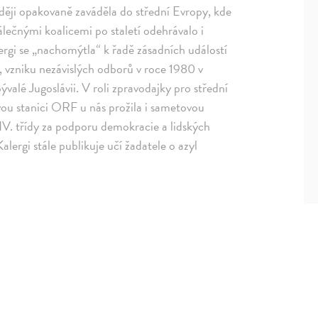
ozději opakovaně zaváděla do střední Evropy, kde
álečnými koalicemi po staletí odehrávalo i
gi se „nachomýtla“ k řadě zásadních událostí
ku, vzniku nezávislých odborů v roce 1980 v
ývalé Jugoslávii. V roli zpravodajky pro střední
vou stanici ORF u nás prožila i sametovou
IV. třídy za podporu demokracie a lidských
rgi stále publikuje učí žadatele o azyl