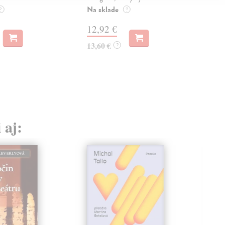
Na sklade
?
?
19
12,92 €
19,
13,60 €
?
 aj: