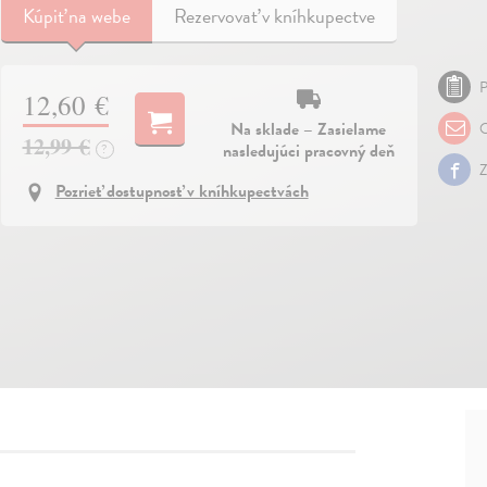
Kúpiť
na webe
Rezervovať v kníhkupectve
P
12,60 €
Na sklade – Zasielame
O
12,99 €
nasledujúci pracovný deň
?
Z
Pozrieť dostupnosť v kníhkupectvách