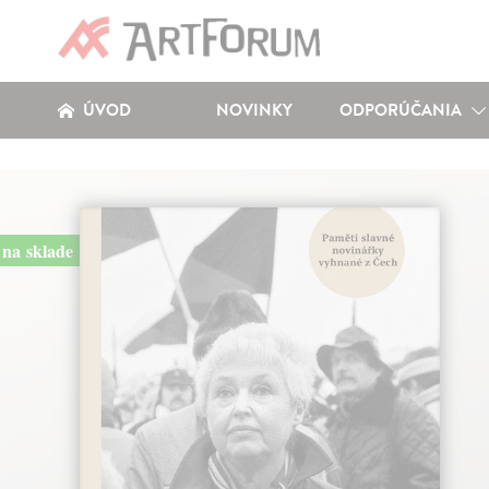
ÚVOD
NOVINKY
ODPORÚČANIA
na sklade