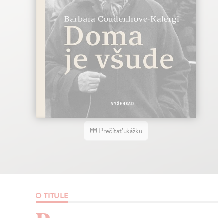
Prečítať ukážku
O TITULE