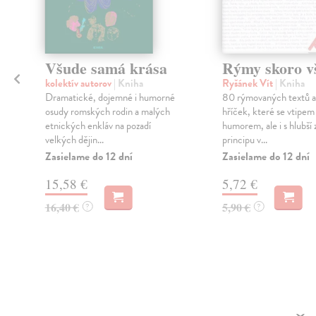
Všude samá krása
Rýmy skoro v
kolektív autorov
| Kniha
Ryšánek Vít
| Kniha
Dramatické, dojemné i humorné
80 rýmovaných textů a 
osudy romských rodin a malých
hříček, které se vtipem
etnických enkláv na pozadí
humorem, ale i s hlubší 
velkých dějin...
principu v...
Zasielame do 12 dní
Zasielame do 12 dní
15,58 €
5,72 €
16,40 €
5,90 €
?
?