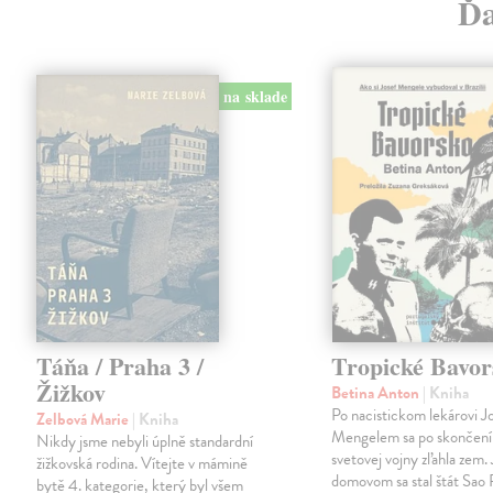
Ďa
na sklade
Táňa / Praha 3 /
Tropické Bavor
Žižkov
Betina Anton
| Kniha
Po nacistickom lekárovi J
Zelbová Marie
| Kniha
Mengelem sa po skončení
Nikdy jsme nebyli úplně standardní
svetovej vojny zľahla zem.
žižkovská rodina. Vítejte v mámině
domovom sa stal štát Sao 
bytě 4. kategorie, který byl všem