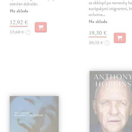
sa obklopil po nemecky ho
otevřen dokořán.
európskymi imigrantmi, k
Na sklade
ochotne…
Na sklade
12,92 €
13,60 €
19,30 €
?
20,32 €
?