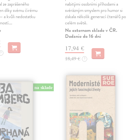
al ze zaprášeného
nabitými osobními příhodami a
jen díky svému čirému
svérázným smyslem pro humor si
— a kvůli nedostatku
získala několik generací čtenářů po
ností.…
celém světě.
e
Na externom sklade v ČR.
Dodanie do 16 dní
€
17,94 €
?
18,49 €
?
na sklade