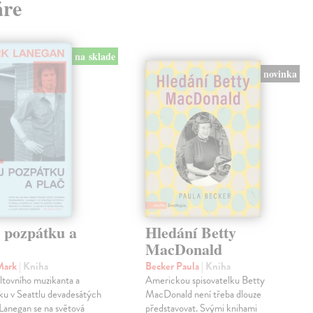
áre
na sklade
novinka
j pozpátku a
Hledání Betty
MacDonald
Mark
| Kniha
Becker Paula
| Kniha
ltovního muzikanta a
Americkou spisovatelku Betty
ku v Seattlu devadesátých
MacDonald není třeba dlouze
 Lanegan se na světová
představovat. Svými knihami