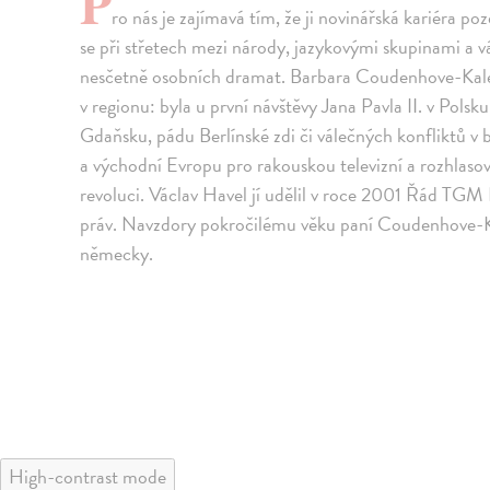
P
ro nás je zajímavá tím, že ji novinářská kariéra p
se při střetech mezi národy, jazykovými skupinami a v
nesčetně osobních dramat. Barbara Coudenhove-Kaler
v regionu: byla u první návštěvy Jana Pavla II. v Pols
Gdaňsku, pádu Berlínské zdi či válečných konfliktů v b
a východní Evropu pro rakouskou televizní a rozhlaso
revoluci. Václav Havel jí udělil v roce 2001 Řád TGM 
práv. Navzdory pokročilému věku paní Coudenhove-Kale
německy.
High-contrast mode