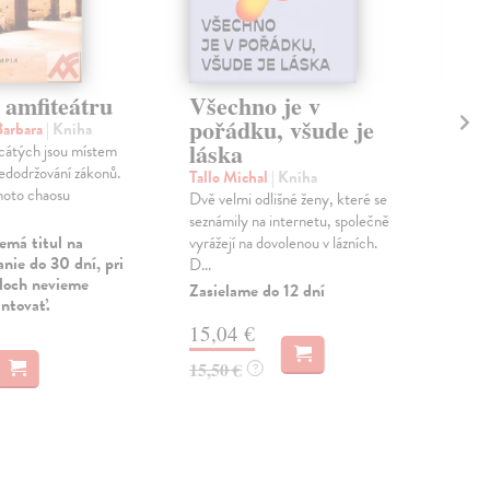
 amfiteátru
Všechno je v
Ne
pořádku, všude je
Barbara
| Kniha
Dem
láska
cátých jsou místem
Co 
edodržování zákonů.
vyk
Tallo Michal
| Kniha
hoto chaosu
rom
Dvě velmi odlišné ženy, které se
kdyb
seznámily na internetu, společně
emá titul na
Zas
vyrážejí na dovolenou v lázních.
nie do 30 dní, pri
D...
uloch nevieme
16
Zasielame do 12 dní
antovať.
16,
15,04 €
15,50 €
?