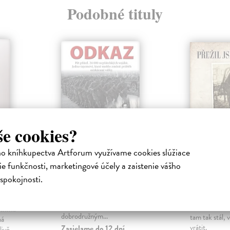
Podobné tituly
še cookies?
ho kníhkupectva Artforum využívame cookies slúžiace
Odkaz
Přežil j
e funkčnosti, marketingové účely a zaistenie vášho
carské
Masin Barbara
| Kniha
spokojnosti.
Dcera Josefa Mašína líčí ve své
Sporková Jar
knize nejenom příběh jejich
Kniha
odbojové skupiny, vrcholící
„Co na to říct
 Kniha
dobrodružným...
tam tak stál, 
ná
vrátit.
Zasielame do 12 dní
livě