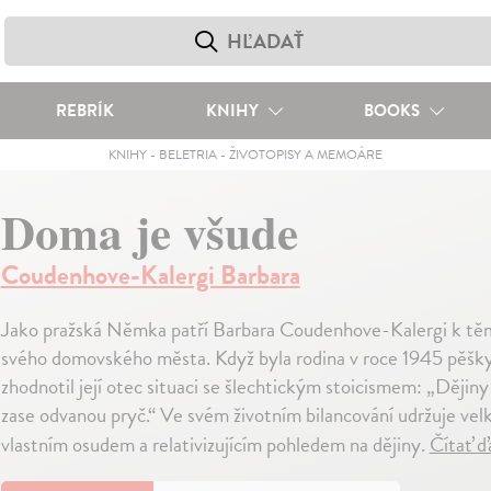
REBRÍK
KNIHY
BOOKS
KNIHY
-
BELETRIA
-
ŽIVOTOPISY A MEMOÁRE
Doma je všude
Coudenhove-Kalergi Barbara
Jako pražská Němka patří Barbara Coudenhove-Kalergi k těm, 
svého domovského města. Když byla rodina v roce 1945 pěšk
zhodnotil její otec situaci se šlechtickým stoicismem: „Dějiny
zase odvanou pryč.“ Ve svém životním bilancování udržuje vel
vlastním osudem a relativizujícím pohledem na dějiny.
Čítať ď