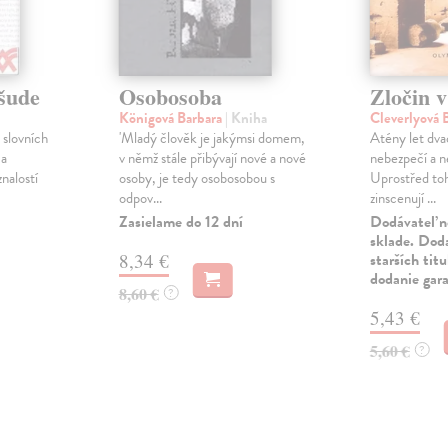
šude
Osobosoba
Zločin v
Königová Barbara
| Kniha
Cleverlyová 
slovních
'Mladý člověk je jakýmsi domem,
Atény let dva
 a
v němž stále přibývají nové a nové
nebezpečí a n
znalostí
osoby, je tedy osobosobou s
Uprostřed to
odpov...
zinscenují ...
Zasielame do 12 dní
Dodávateľ n
sklade. Doda
8,34 €
starších tit
dodanie gar
8,60 €
?
5,43 €
5,60 €
?