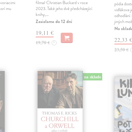
voriacimi
filmař Christian Buckard v roce
pódia dost
torí mu
2023. Také jeho dvě předcházející
vidlákova 
knihy,…
odhodlání 
Zasielame do 12 dní
jiných mož
Na sklad
19,11 €
22,33 
19,70 €
?
23,50 €
na sklade