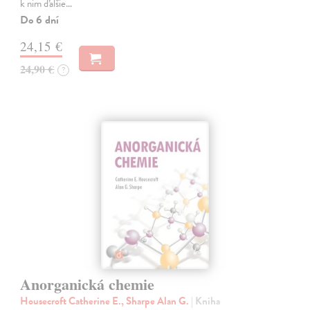
k nim ďalšie…
Do 6 dní
24,15 €
24,90 €
?
Anorganická chemie
Housecroft Catherine E., Sharpe Alan G.
| Kniha