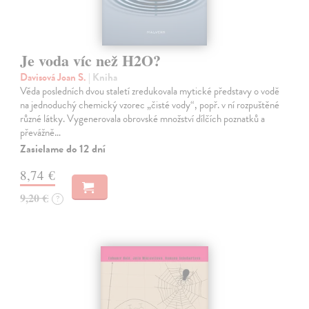
Je voda víc než H2O?
Davisová Joan S.
| Kniha
Věda posledních dvou staletí zredukovala mytické představy o vodě
na jednoduchý chemický vzorec „čisté vody“, popř. v ní rozpuštěné
různé látky. Vygenerovala obrovské množství dílčích poznatků a
převážně…
Zasielame do 12 dní
8,74 €
9,20 €
?