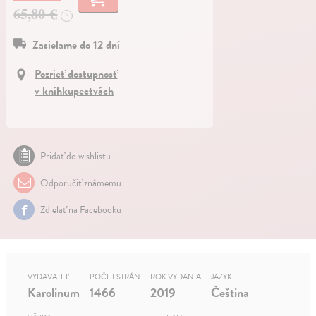
65,80 €
?
Zasielame do 12 dní
Pozrieť dostupnosť
v kníhkupectvách
Pridať do wishlistu
Odporučiť známemu
Zdielať na Facebooku
VYDAVATEĽ
POČET STRÁN
ROK VYDANIA
JAZYK
Karolinum
1466
2019
Čeština