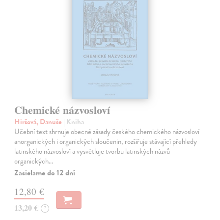
Chemické názvosloví
Hiršová, Danuše
| Kniha
Učební text shrnuje obecné zásady českého chemického názvosloví
anorganických i organických sloučenin, rozšiřuje stávající přehledy
latinského názvosloví a vysvětluje tvorbu latinských názvů
organických…
Zasielame do 12 dní
12,80 €
13,20 €
?