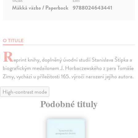
VÄZBA
EAN
Mäkká väzba / Paperback
9788024643441
O TITULE
R
eprint knihy, doplněný úvodní studií Stanislava Štípka a
biografickým medailonem J. Horbaczewského z pera Tomáše
Zimy, vychází u příležitosti 165. výročí narození jejího autora.
High-contrast mode
Podobné tituly