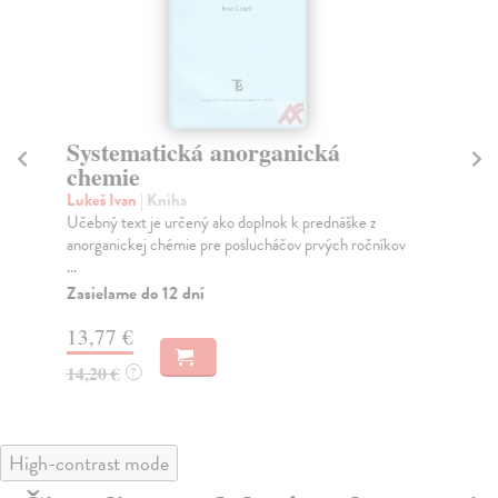
Systematická anorganická
Z
chemie
Láz
Tře
Lukeš Ivan
| Kniha
obo
Učebný text je určený ako doplnok k prednáške z
Far
anorganickej chémie pre poslucháčov prvých ročníkov
...
Za
Zasielame do 12 dní
8,
13,77 €
8,
14,20 €
?
High-contrast mode