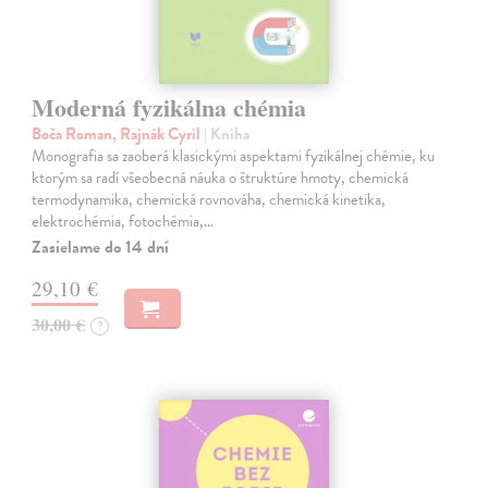
Moderná fyzikálna chémia
Boča Roman, Rajnák Cyril
| Kniha
Monografia sa zaoberá klasickými aspektami fyzikálnej chémie, ku
ktorým sa radí všeobecná náuka o štruktúre hmoty, chemická
termodynamika, chemická rovnováha, chemická kinetika,
elektrochémia, fotochémia,…
Zasielame do 14 dní
29,10 €
30,00 €
?