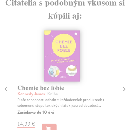
Čitatelia s podobným vkusom si
kúpili aj:
Chemie bez fobie
S
c
Kennedy James
| Kniha
Naše schopnosti odhalit v každodenních produktech i
Lu
sebemenší stopu toxických látek jsou od devadesá...
Uče
ano
Zasielame do 10 dní
...
14,33 €
Za