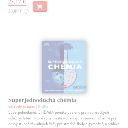
23,17 €
23,89 €
?
Superjednoduchá chémia
kolektív autorov
| Kniha
Superjednoduchá CHÉMIA ponúka ucelený prehľad všetkých
dôležitých tém, ktoré sú zahrnuté v učebných osnovách chémie pre
druhý stupeň základných škôl, pre stredné školy a gymnáziá, a pridáva