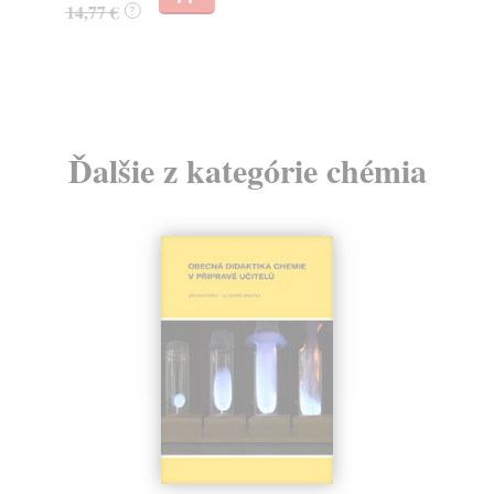
14,77 €
?
13
14
Ďalšie z kategórie chémia