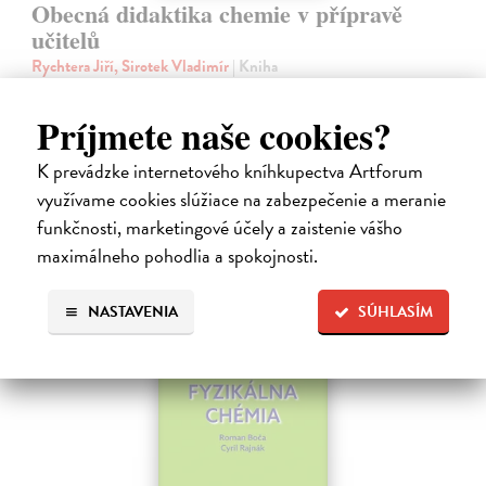
Obecná didaktika chemie v přípravě
učitelů
Rychtera Jiří, Sirotek Vladimír
| Kniha
Publikace Obecná didaktika chemie v přípravě učitelů představuje v
současné době jednu z mála publikací, které se věnují aplikaci
Príjmete naše cookies?
základních poznatků z obecné didaktiky na učivo chemie. Tím se řadí
mezi…
K prevádzke internetového kníhkupectva Artforum
Zasielame do 12 dní
využívame cookies slúžiace na zabezpečenie a meranie
34,24 €
funkčnosti, marketingové účely a zaistenie vášho
maximálneho pohodlia a spokojnosti.
35,30 €
?
NASTAVENIA
SÚHLASÍM