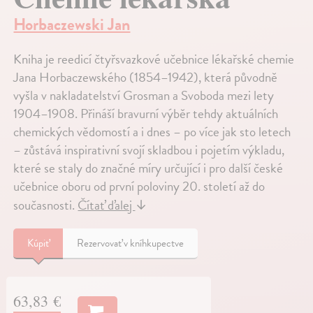
Horbaczewski Jan
Kniha je reedicí čtyřsvazkové učebnice lékařské chemie
Jana Horbaczewského (1854–1942), která původně
vyšla v nakladatelství Grosman a Svoboda mezi lety
1904–1908. Přináší bravurní výběr tehdy aktuálních
chemických vědomostí a i dnes – po více jak sto letech
– zůstává inspirativní svojí skladbou i pojetím výkladu,
které se staly do značné míry určující i pro další české
učebnice oboru od první poloviny 20. století až do
současnosti.
Čítať ďalej
↓
Kúpiť
Rezervovať v kníhkupectve
63,83 €