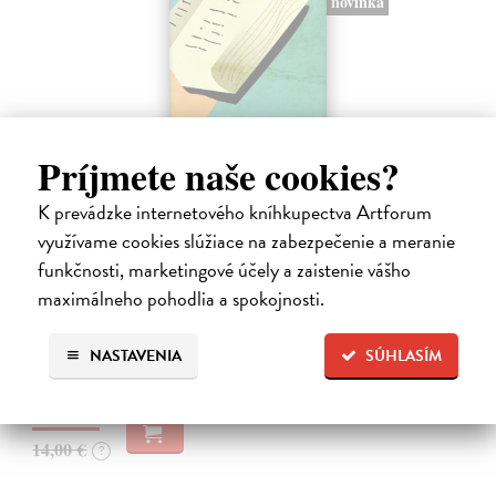
novinka
Príjmete naše cookies?
K prevádzke internetového kníhkupectva Artforum
využívame cookies slúžiace na zabezpečenie a meranie
Rabín sa rozpráva s Ježišom
funkčnosti, marketingové účely a zaistenie vášho
Neusner Jacob
| Kniha
maximálneho pohodlia a spokojnosti.
Autor knihy sa v duchu stáva v Galilei poslucháčom Ježišovej Reči na
vrchu. Ako pravoverný rabín sa usiluje pozorne počúvať tohto nového
učiteľa a porovnáva jeho učenie s tým, čo hovorí židovská Tóra.
NASTAVENIA
SÚHLASÍM
Na sklade
12,60 €
14,00 €
?