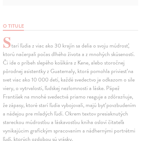
O TITULE
S
tarí ľudia z viac ako 30 krajín sa delia o svoju múdrosť,
ktorú načerpali počas dlhého života a z mnohých skúseností.
Či ide o príbeh slepého košikára z Kene, alebo storočnej
pôrodnej asistentky z Guatemaly, ktorá pomohla priviesť na
svet viac ako 10 000 detí, každé svedectvo je odkazom o sile
viery, o vytrvalosti, ľudskej nezlomnosti a láske. Pápež
František na mnohé svedectvá priamo reaguje a zdôrazňuje,
že zápasy, ktoré starí ľudia vybojovali, majú byť povzbudením
a nádejou pre mladých ľudí. Okrem textov presiaknutých
stareckou múdrosťou a láskavosťou kniha osloví čitateľa
vynikajúcim grafickým spracovaním a nádhernými portrétmi
ľudí, ktorých ozdobou sú vrásky.