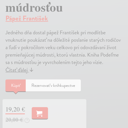
múdrosťou
Pápež František
Jedného dňa dostal pápež František pri modlitbe
vnuknutie poukázať na dôležité poslanie starých rodičov
a ľudí v pokročilom veku celkovo pri odovzdávaní život
premieňajúcej múdrosti, ktorú vlastnia. Kniha Podeľme
sa s múdrosťou je vyvrcholením tejto jeho vízie.
Čítať ďalej
↓
Kúpiť
Rezervovať v kníhkupectve
19,20 €
20,00 €
?