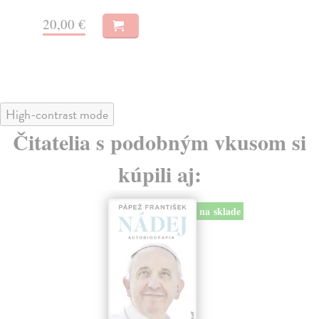
20
20,00 €
21
High-contrast mode
Čitatelia s podobným vkusom si
kúpili aj:
na sklade