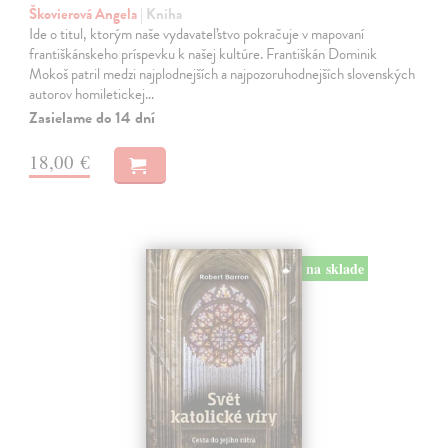
Škovierová Angela
| Kniha
Ide o titul, ktorým naše vydavateľstvo pokračuje v mapovaní
františkánskeho príspevku k našej kultúre. Františkán Dominik
Mokoš patril medzi najplodnejších a najpozoruhodnejších slovenských
autorov homiletickej…
Zasielame do 14 dní
18,00 €
na sklade