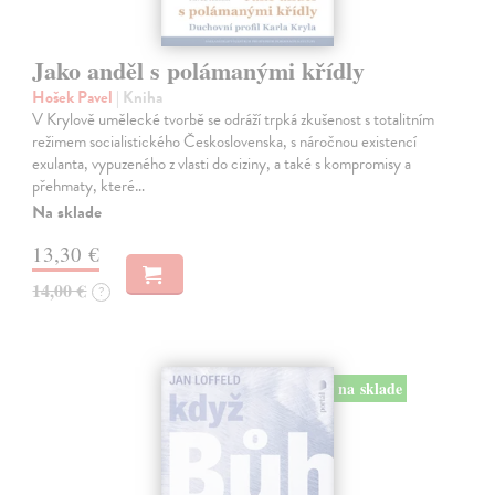
Jako anděl s polámanými křídly
Hošek Pavel
| Kniha
V Krylově umělecké tvorbě se odráží trpká zkušenost s totalitním
režimem socialistického Československa, s náročnou existencí
exulanta, vypuzeného z vlasti do ciziny, a také s kompromisy a
přehmaty, které…
Na sklade
13,30 €
14,00 €
?
na sklade