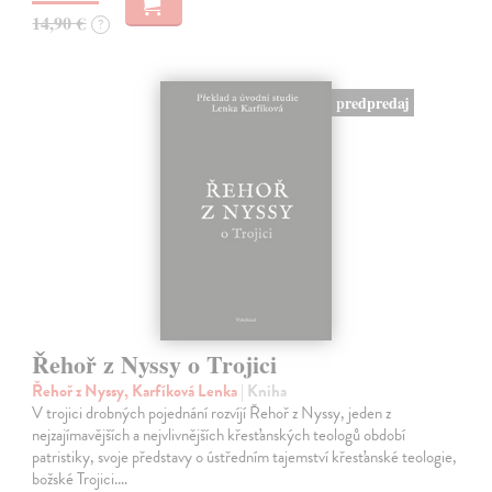
14,90 €
?
predpredaj
Řehoř z Nyssy o Trojici
Řehoř z Nyssy, Karfíková Lenka
| Kniha
V trojici drobných pojednání rozvíjí Řehoř z Nyssy, jeden z
nejzajímavějších a nejvlivnějších křesťanských teologů období
patristiky, svoje představy o ústředním tajemství křesťanské teologie,
božské Trojici.…