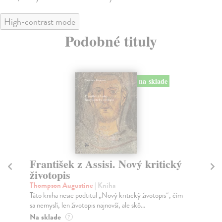
High-contrast mode
Podobné tituly
na sklade
František z Assisi. Nový kritický
La
životopis
Pas
Čo 
Thompson Augustine
| Kniha
mys
Táto kniha nesie podtitul „Nový kritický životopis“, čím
sa nemyslí, len životopis najnovší, ale skô...
Na
Na sklade
?