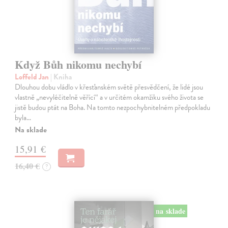
Když Bůh nikomu nechybí
Loffeld Jan
| Kniha
Dlouhou dobu vládlo v křesťanském světě přesvědčení, že lidé jsou
vlastně „nevyléčitelně věřící“ a v určitém okamžiku svého života se
jistě budou ptát na Boha. Na tomto nezpochybnitelném předpokladu
byla…
Na sklade
15,91 €
16,40 €
?
na sklade