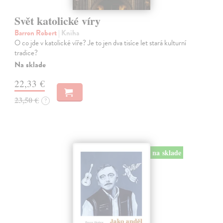
Svět katolické víry
Barron Robert
| Kniha
O co jde v katolické víře? Je to jen dva tisíce let stará kulturní
tradice?
Na sklade
22,33 €
23,50 €
?
na sklade