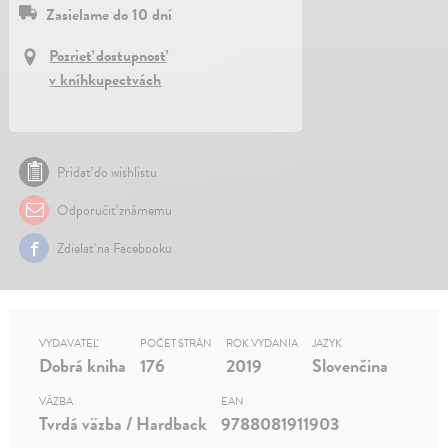
Zasielame do 10 dní
Pozrieť dostupnosť
v kníhkupectvách
Pridať do wishlistu
Odporučiť známemu
Zdielať na Facebooku
VYDAVATEĽ
POČET STRÁN
ROK VYDANIA
JAZYK
Dobrá kniha
176
2019
Slovenčina
VÄZBA
EAN
Tvrdá väzba / Hardback
9788081911903