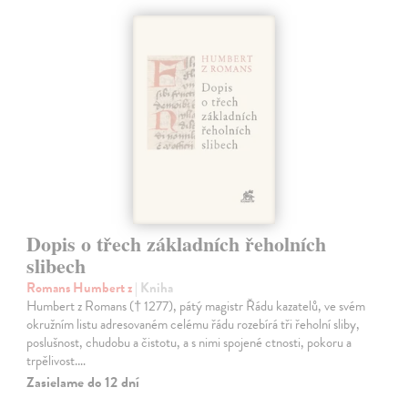
Dopis o třech základních řeholních
slibech
Romans Humbert z
| Kniha
Humbert z Romans († 1277), pátý magistr Řádu kazatelů, ve svém
okružním listu adresovaném celému řádu rozebírá tři řeholní sliby,
poslušnost, chudobu a čistotu, a s nimi spojené ctnosti, pokoru a
trpělivost.…
Zasielame do 12 dní