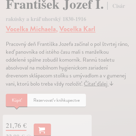
František Jozef I.
Cisár
rakúsky a kráľ uhorský 1830-1916
Vocelka Michaela
,
Vocelka Karl
Pracovný deň Františka Jozefa začínal o pol štvrtej ráno,
keď panovníka od istého času mali s manželkou
oddelené spálne zobudil komorník. Rannú toaletu
absolvoval na mobilnom hygienickom zariadení
drevenom sklápacom stolíku s umývadlom a v gumenej
vani, ktorú bolo treba vždy rozložiť.
Čítať ďalej
↓
Kúpiť
Rezervovať v kníhkupectve
21,76 €