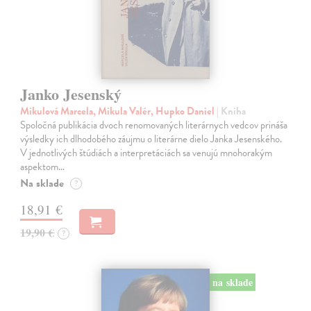
Janko Jesenský
Mikulová Marcela, Mikula Valér, Hupko Daniel
| Kniha
Spoločná publikácia dvoch renomovaných literárnych vedcov prináša
výsledky ich dlhodobého záujmu o literárne dielo Janka Jesenského.
V jednotlivých štúdiách a interpretáciách sa venujú mnohorakým
aspektom…
Na sklade
?
18,91 €
19,90 €
?
na sklade