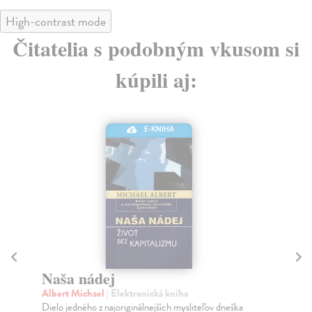
High-contrast mode
Čitatelia s podobným vkusom si
kúpili aj:
E-KNIHA
Jo
l
Naša nádej
Po
Albert Michael
| Elektronická kniha
Keď
Dielo jedného z najoriginálnejších mysliteľov dneška
voj