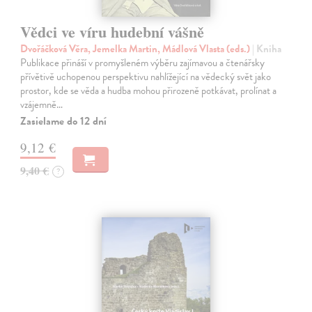
Vědci ve víru hudební vášně
Dvořáčková Věra, Jemelka Martin, Mádlová Vlasta (eds.)
| Kniha
Publikace přináší v promyšleném výběru zajímavou a čtenářsky
přívětivě uchopenou perspektivu nahlížející na vědecký svět jako
prostor, kde se věda a hudba mohou přirozeně potkávat, prolínat a
vzájemně…
Zasielame do 12 dní
9,12 €
9,40 €
?