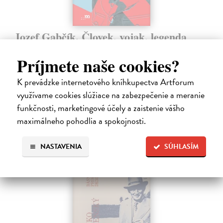
Jozef Gabčík. Človek, vojak, legenda
Posch Martin
| Kniha
Keď sa povie Jozef Gabčík, väčšina z nás si predstaví vojaka
Príjmete naše cookies?
v uniforme, agenta, odbojára, atentát, kryptu v kostole. A okamih,
ktorý zmenil dejiny.
K prevádzke internetového kníhkupectva Artforum
Predpredaj, vychádza 21.8.2026, zasielame do 3 dní od
využívame cookies slúžiace na zabezpečenie a meranie
vydania
funkčnosti, marketingové účely a zaistenie vášho
16,99 €
maximálneho pohodlia a spokojnosti.
19,99 €
?
NASTAVENIA
SÚHLASÍM
na sklade