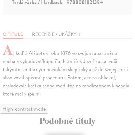
Tvrdá väzba / Hardback
9788081821394
O TITULE
RECENZIE / UKÁŽKY
1
A
j keď si Alžbeta v roku 1876 vo svojom apartmáne
nechala vybudovať kúpeľňu, František Jozef zostal voči
takýmto sanitárnym novinkám skeptický a až do svojej smrti
absolvoval opísanú procedúru. Potom, ako sa obliekol,
nasledovala krátka ranná modlitba na modlitebnom kľačadle,
ktoré mal v spálni.
High-contrast mode
Podobné tituly