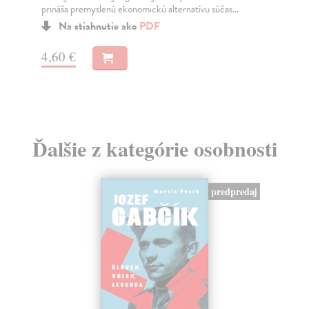
prináša premyslenú ekonomickú alternatívu súčas...
Pr
Na stiahnutie ako
PDF
dn
16
4,60 €
19
Ďalšie z kategórie osobnosti
predpredaj