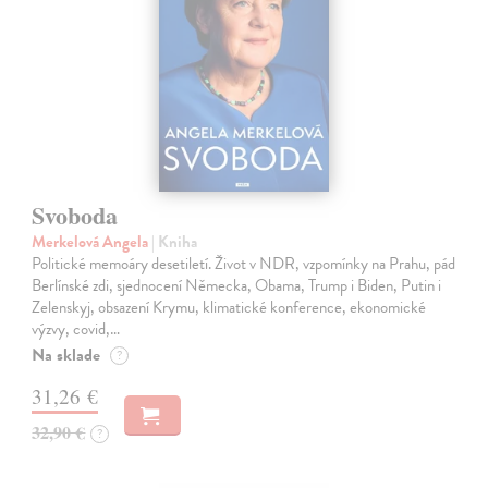
Svoboda
Merkelová Angela
| Kniha
Politické memoáry desetiletí. Život v NDR, vzpomínky na Prahu, pád
Berlínské zdi, sjednocení Německa, Obama, Trump i Biden, Putin i
Zelenskyj, obsazení Krymu, klimatické konference, ekonomické
výzvy, covid,…
Na sklade
?
31,26 €
32,90 €
?