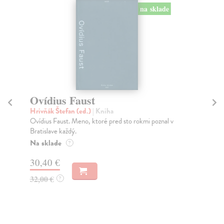
na sklade
Ovídius Faust
A
Hrivňák Štefan (ed.)
| Kniha
Ha
Ovídius Faust. Meno, ktoré pred sto rokmi poznal v
V r
Bratislave každý.
kni
Na sklade
Na
?
30,40 €
23
32,00 €
24
?