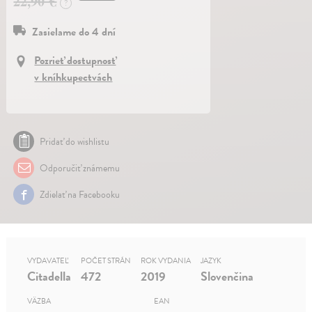
22,90 €
?
Zasielame do 4 dní
Pozrieť dostupnosť
v kníhkupectvách
Pridať do wishlistu
Odporučiť známemu
Zdielať na Facebooku
VYDAVATEĽ
POČET STRÁN
ROK VYDANIA
JAZYK
Citadella
472
2019
Slovenčina
VÄZBA
EAN