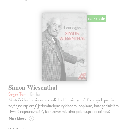
na sklade
Simon Wiesenthal
Segev Tom
| Kniha
Skutoční hrdinovia sa na rozdiel od literárnych či filmových postáv
zvyčajne vzpierajú jednoduchým výkladom, popisom, kategorizáciám.
Bývajú nejednoznační, kontroverzní, silno polarizujú spoločnosť.
Na sklade
?