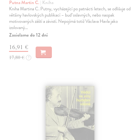
Putna Martin C.
| Kniha
Kniha Martina C. Putny, vycházející po patnácti letech, se odlišuje od
většiny havlovských publikací – buď oslavných, nebo naopak
motivovaných záští a závistí. Nepojímá totiž Václava Havla jako
izolovaný…
Zasielame do 12 dní
16,91 €
17,80 €
?