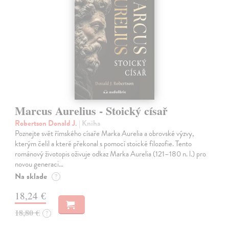
Marcus Aurelius - Stoický císař
Robertson Donald J.
| Kniha
Poznejte svět římského císaře Marka Aurelia a obrovské výzvy,
kterým čelil a které překonal s pomocí stoické filozofie. Tento
románový životopis oživuje odkaz Marka Aurelia (121–180 n. l.) pro
novou generaci…
Na sklade
?
18,24 €
18,80 €
?