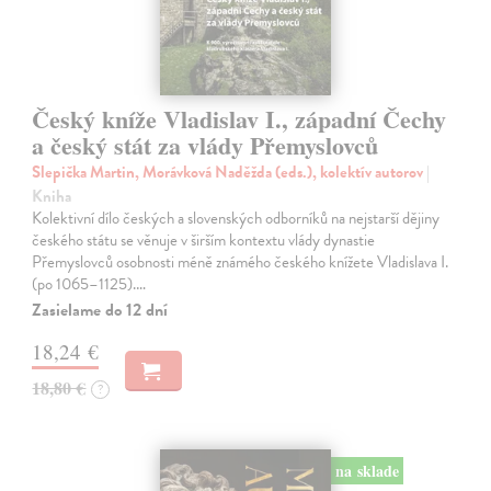
Český kníže Vladislav I., západní Čechy
a český stát za vlády Přemyslovců
Slepička Martin, Morávková Naděžda (eds.), kolektív autorov
|
Kniha
Kolektivní dílo českých a slovenských odborníků na nejstarší dějiny
českého státu se věnuje v širším kontextu vlády dynastie
Přemyslovců osobnosti méně známého českého knížete Vladislava I.
(po 1065–1125).…
Zasielame do 12 dní
18,24 €
18,80 €
?
na sklade