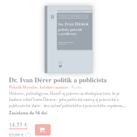
Dr. Ivan Dérer politik a publicista
Pekník Miroslav, kolektív autorov
| Kniha
Historici, politológovia, filozofi aj právnici sa zhodujúna tom, že je
žiadúce vidieť Ivana Dérera - jeho politické názory aj právnické a
publicistické dielo - ako súčasť politického a právnického myslenia,…
Zasielame do 14 dní
14,55 €
15,00 €
?