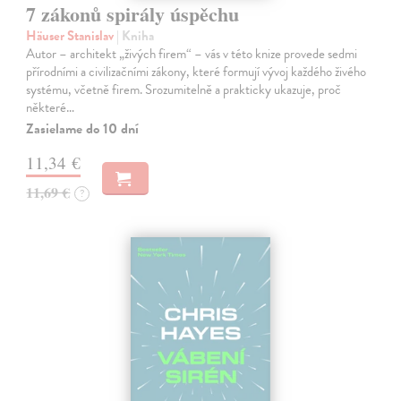
7 zákonů spirály úspěchu
Häuser Stanislav
| Kniha
Autor – architekt „živých firem“ – vás v této knize provede sedmi
přírodními a civilizačními zákony, které formují vývoj každého živého
systému, včetně firem. Srozumitelně a prakticky ukazuje, proč
některé…
Zasielame do 10 dní
11,34 €
11,69 €
?