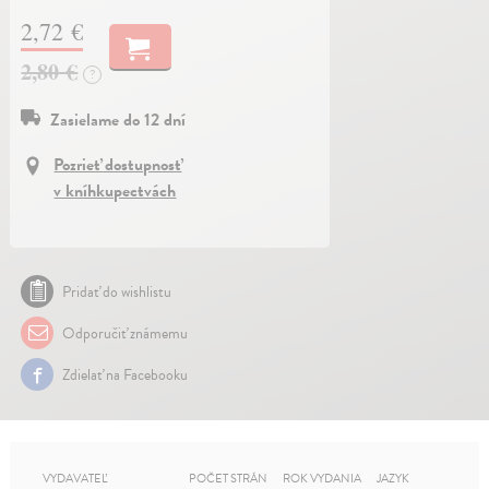
2,72 €
2,80 €
?
Zasielame do 12 dní
Pozrieť dostupnosť
v kníhkupectvách
Pridať do wishlistu
Odporučiť známemu
Zdielať na Facebooku
VYDAVATEĽ
POČET STRÁN
ROK VYDANIA
JAZYK