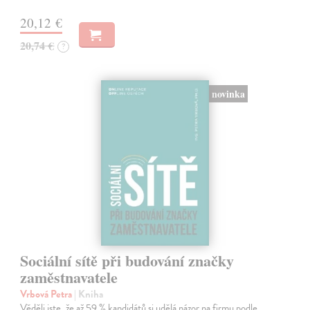
20,12 €
20,74 €
?
novinka
Sociální sítě při budování značky
zaměstnavatele
Vrbová Petra
| Kniha
Věděli jste, že až 59 % kandidátů si udělá názor na firmu podle