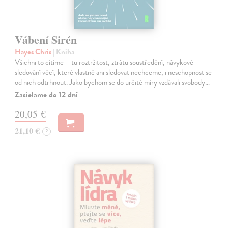
Vábení Sirén
Hayes Chris
| Kniha
Všichni to cítíme – tu roztržitost, ztrátu soustředění, návykové
sledování věcí, které vlastně ani sledovat nechceme, i neschopnost se
od nich odtrhnout. Jako bychom se do určité míry vzdávali svobody…
Zasielame do 12 dní
20,05 €
21,10 €
?