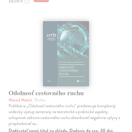
14,50 €
?
Odolnosť cestovného ruchu
Marciš Matúš
| Kniha
Publikácia „Odolnosť cestovného ruchu“ predstavuje komplexný
vedecký výstup zameraný na teoretické a praktické aspekty
schopnosti sektora cestovného ruchu absorbovať negatívne vplyvy a
prispôsobovať sa…
Dodávateľ nemá titul na sklade. Dodanie do cca. 30 dní.