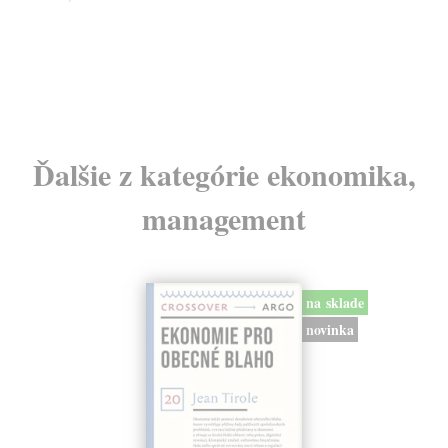
gar
14
15
Ďalšie z kategórie ekonomika,
management
na sklade
novinka