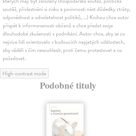
kterých mají být založeny (hospodářská soutěž, politická
soutěž, přivlastnění si zisku a povinnosti nést důsledky ztráty,
odpovědnost a odvolatelnost politiků, …) Knihou chce autor
přispět k informovanosti občanů a chce předat svoje
dlouhodobé zkušenosti z podnikání. Autor chce, aby se co
nejvíce lidí orientovalo v budoucích napjatých událostech,
aby věděli s čím nesouhlasit, proti čemu protestovat a co
požadovat.
High-contrast mode
Podobné tituly