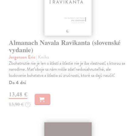
Almanach Navala Ravikanta (slovenské
vydanie)
Jorgenson Eric
| Kniha
Zbohatnutie nie je len o šťastí a šťastie nie je iba vlastnosť, s ktorou sa
narodíme. Mať oboje sa nám môže zdať nedosiahnuteľné, ale
budovanie bohatstva a šťastia sú zručnosti, ktoré sa dajú naučiť.
Do 4 dní
13,48 €
13,90 €
?