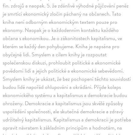
fin. zdrojů a naopak. 5. že zdánlivě výhodné půjčování peněz
je smrtící ekonomický zločin páchaný na občanech. Tato
kniha není odborným ekonomickým textem pouze pro
ekonomy. Naopak je o každodenním kontaktu každého
občana s ekonomikou. Je o zákonitostech kapitalismu, ve
kterém se každý den pohybujeme. Kniha je napsána pro
obyčejné lidi. Smyslem a cílem knihy je rozpoutat
společenskou diskuzi, prohloubit politické a ekonomické
povědomí lidí a jejich politické a ekonomické sebevědomí.
Smyslem knihy je ukázat, že bez pochopení těchto souvislostí
budou lidé napořád ohlupováni a okrádáni. Přijde kolaps
ekonomického systému a kapitalismus a demokracie budou
ohroženy. Demokracie a kapitalismus jsou skvělé způsoby
uspořádání společnosti, ale skutečná demokracie a zdravý
udržitelný kapitalismus. Kapitalismus a demokracii je potřeba
opravit návratem k základním principům a hodnotám, na