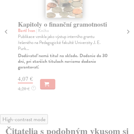
Kapitoly o finanční gramotnosti
Ú
Bertl Ivan
| Kniha
Ča
Publikace vznikla jako výstup interního grantu
Nov
řešeného na Pedagogické fakultě Univerzity J. E.
urč
Purk...
Za
Dodávateľ nemá titul na sklade. Dodanie do 30
4,
dní, pri starších tituloch nevieme dodanie
garantovať.
5,
4,07 €
4,20 €
?
High-contrast mode
Čitatelia s podobným vkusom si