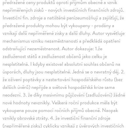
předražené ceny produktů oproti příjmům obecně a vznik
nepřiměřených zisků - nových investičních finančních zdrojů.
Investiční fin. zdroje a natištěné penízeumožňují a zajišťují, že
předražené produkty mohou být vykoupeny - prodány a
vznikají další nepřiměřené zisky a další dluhy. Autor vysvětluje
mechanismus vzniku nezaměstnanosti a předkládá opatření
odstraňující nezaměstnanost. Autor dokazuje: 1.že
zadluženost států a zadluženost občanů jako celku je
nesplatitelná. I kdyby existoval absolutní souhlas občanů na
úsporách, dluhy jsou nesplatitelné. Jedná se o nevratný děj. 2.
že oživení poptávky a nastartování hospodářského růstu (bez
dalších úvěrů) nepřijde a světová hospodářská krize sama
neodezní. 3. že díky masivnímu půjčování (zadlužování) žádné
nové hodnoty nevznikly. Veškerá roční produkce měla být
vykoupena pouze pomocí ročních příjmů obecně. Naopak
vznikly obrovské ztráty. 4. že investiční finanční zdroje
(nepřiměřené zisky) cyklicky vznikají z úvěrových investičních