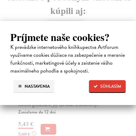
kúpili aj:
Príjmete naše cookies?
K prevádzke internetového kníhkupectva Artforum
využívame cookies slúžiace na zabezpečenie a meranie
funkčnosti, marketingové účely a zaistenie vášho
maximálneho pohodlia a spokojnosti.
Ekonomika kolapsu
J
NASTAVENIA
SÚHLASÍM
r
Maruška Zdeněk
| Kniha
u
V této knize ukazuji ekonomický mechanismus a motor
světové globalizace, její vykrádací a sebezničuj...
Sy
Zasielame do 12 dní
Vzn
a m
5,43 €
Do
dní
5,60 €
?