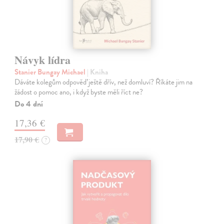
Návyk lídra
Stanier Bungay Michael
| Kniha
Dáváte kolegům odpověď ještě dřív, než domluví? Říkáte jim na
žádost o pomoc ano, i když byste měli říct ne?
Do 4 dní
17,36 €
17,90 €
?