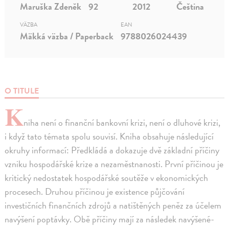
Maruška Zdeněk
92
2012
Čeština
VÄZBA
EAN
Mäkká väzba / Paperback
9788026024439
O TITULE
K
niha není o finanční bankovní krizi, není o dluhové krizi,
i když tato témata spolu souvisí. Kniha obsahuje následující
okruhy informací: Předkládá a dokazuje dvě základní příčiny
vzniku hospodářské krize a nezaměstnanosti. První příčinou je
kritický nedostatek hospodářské soutěže v ekonomických
procesech. Druhou příčinou je existence půjčování
investičních finančních zdrojů a natištěných peněz za účelem
navýšení poptávky. Obě příčiny mají za následek navýšené-