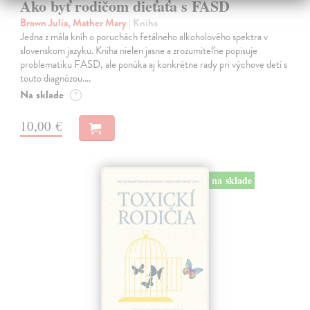
Ako byť rodičom dieťaťa s FASD
Brown Julia, Mather Mary
| Kniha
Jedna z mála kníh o poruchách fetálneho alkoholového spektra v
slovenskom jazyku. Kniha nielen jasne a zrozumiteľne popisuje
problematiku FASD, ale ponúka aj konkrétne rady pri výchove detí s
touto diagnózou.…
Na sklade
?
10,00 €
na sklade