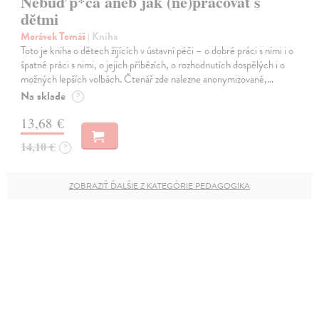
Nebuď p*ča aneb jak (ne)pracovat s
dětmi
Morávek Tomáš
| Kniha
Toto je kniha o dětech žijících v ústavní péči – o dobré práci s nimi i o
špatné práci s nimi, o jejich příbězích, o rozhodnutích dospělých i o
možných lepších volbách. Čtenář zde nalezne anonymizované,…
Na sklade
?
13,68 €
14,10 €
?
ZOBRAZIŤ ĎALŠIE Z KATEGÓRIE PEDAGOGIKA