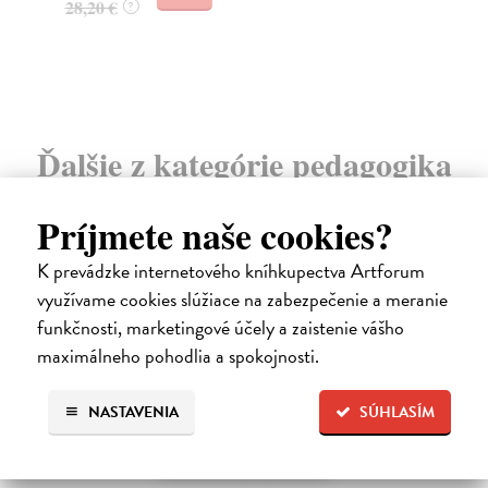
28,20 €
18
?
Ďalšie z kategórie pedagogika
Príjmete naše cookies?
na sklade
K prevádzke internetového kníhkupectva Artforum
využívame cookies slúžiace na zabezpečenie a meranie
funkčnosti, marketingové účely a zaistenie vášho
maximálneho pohodlia a spokojnosti.
NASTAVENIA
SÚHLASÍM