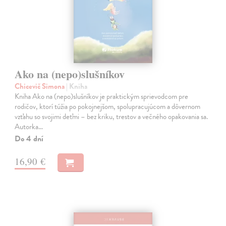
Ako na (nepo)slušníkov
Chicevič Simona
| Kniha
Kniha Ako na (nepo)slušníkov je praktickým sprievodcom pre
rodičov, ktorí túžia po pokojnejšom, spolupracujúcom a dôvernom
vzťahu so svojimi deťmi – bez kriku, trestov a večného opakovania sa.
Autorka…
Do 4 dní
16,90 €