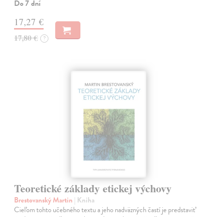
Do 7 dní
17,27 €
17,80 €
?
Teoretické základy etickej výchovy
Brestovanský Martin
| Kniha
Cieľom tohto učebného textu a jeho nadväzných častí je predstaviť