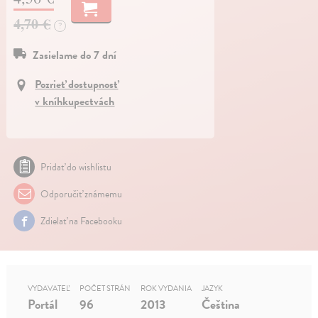
4,70 €
?
Zasielame do 7 dní
Pozrieť dostupnosť
v kníhkupectvách
Pridať do wishlistu
Odporučiť známemu
Zdielať na Facebooku
VYDAVATEĽ
POČET STRÁN
ROK VYDANIA
JAZYK
Portál
96
2013
Čeština