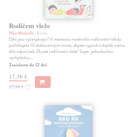
Rodičem vleže
Woo Michelle
| Kniha
Děti jsou vyčerpávající! V maratonu moderního rodičovství někdy
potřebujete 10 drahocenných minut, abyste vypnuli a dopřáli svému
tělu odpočinek. Zkuste rodičovství vleže! Super jednoduchou
vychytávku,…
Zasielame do 12 dní
17,36 €
17,90 €
?