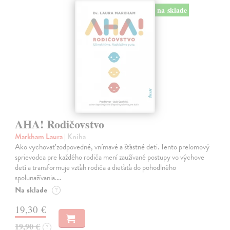
na sklade
AHA! Rodičovstvo
Markham Laura
| Kniha
Ako vychovať zodpovedné, vnímavé a šťastné deti. Tento prelomový
sprievodca pre každého rodiča mení zaužívané postupy vo výchove
detí a transformuje vzťah rodiča a dieťaťa do pohodlného
spolunažívania.…
Na sklade
?
19,30 €
19,90 €
?