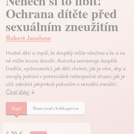
Nenech si to líbit!
Ochrana dítěte před
sexuálním zneužitím
Robert Jocelyne
Hodně dětí si myslí, že dospělý může všechno a že si na
ně může leccos dovolit. Autorka seznamuje dospělé
(rodiče, vychovatele), jak děti chránit, jak je vést, aby si
osvojily jednání v potenciálně nebezpečné situaci, jak je
učit zabránit jakýmkoli pokusům o sexuální zneužití.
Čítať ďalej
↓
Kúpiť
Rezervovať v kníhkupectve
4,56 €