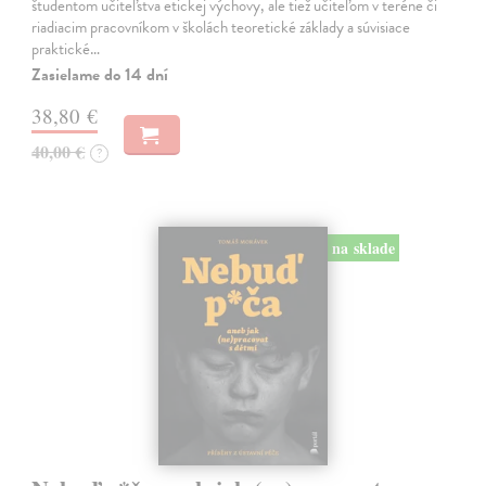
študentom učiteľstva etickej výchovy, ale tiež učiteľom v teréne či
riadiacim pracovníkom v školách teoretické základy a súvisiace
praktické…
Zasielame do 14 dní
38,80 €
40,00 €
?
na sklade