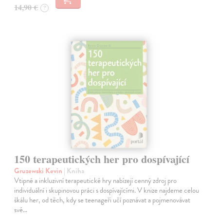
14,90 €
?
150 terapeutických her pro dospívající
Gruzewski Kevin
| Kniha
Vtipné a inkluzivní terapeutické hry nabízejí cenný zdroj pro
individuální i skupinovou práci s dospívajícími. V knize najdeme celou
škálu her, od těch, kdy se teenageři učí poznávat a pojmenovávat
své…