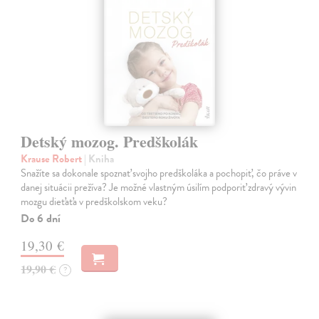
Detský mozog. Predškolák
Krause Robert
| Kniha
Snažíte sa dokonale spoznať svojho predškoláka a pochopiť, čo práve v
danej situácii prežíva? Je možné vlastným úsilím podporiť zdravý vývin
mozgu dieťaťa v predškolskom veku?
Do 6 dní
19,30 €
19,90 €
?