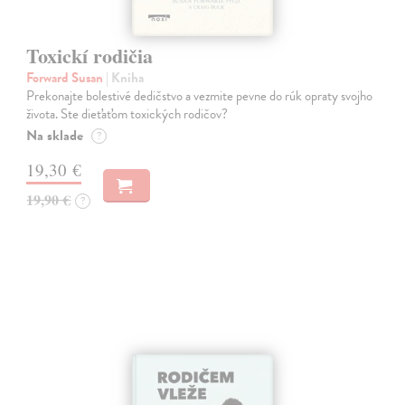
Toxickí rodičia
Forward Susan
| Kniha
Prekonajte bolestivé dedičstvo a vezmite pevne do rúk opraty svojho
života. Ste dieťaťom toxických rodičov?
Na sklade
?
19,30 €
19,90 €
?