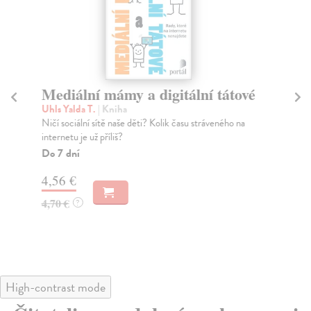
Mediální mámy a digitální tátové
Ši
Uhls Yalda T.
| Kniha
Hor
Ničí sociální sítě naše děti? Kolik času stráveného na
Pra
internetu je už příliš?
roz
Do 7 dní
Do
4,56 €
6,
4,70 €
6,
?
High-contrast mode