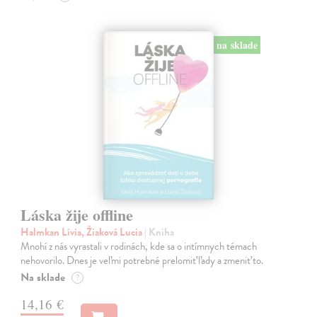
na sklade
Láska žije offline
Halmkan Lívia, Žiaková Lucia
| Kniha
Mnohí z nás vyrastali v rodinách, kde sa o intímnych témach
nehovorilo. Dnes je veľmi potrebné prelomiť ľady a zmeniť to.
Na sklade
?
14,16 €