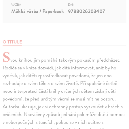
VÄZBA
EAN
Mäkká väzba / Paperback
9788026203407
O TITULE
S
vou knihou jim pomáhá takovým pokusům předcházet.
Rodiče se v knize dozvědí, jak dítě informovat, aniž by ho
vyděsili, jak dítěti zprostředkovat povědomí, že jen ono
rozhoduje o svém těle a o svém životě. Při společné četbě
nebo interpretaci částí knihy určených dětem získají děti
povědomí, že před určitýmivěcmi se musí mít na pozoru.
Autorka ukazuje, jak si ochranný postup vyzkoušet v hrách a
cvičeních. Nacvičený způsob jednání pak může dítěti pomoci
v nebezpečných situacích, pokud se v nich ocitne s