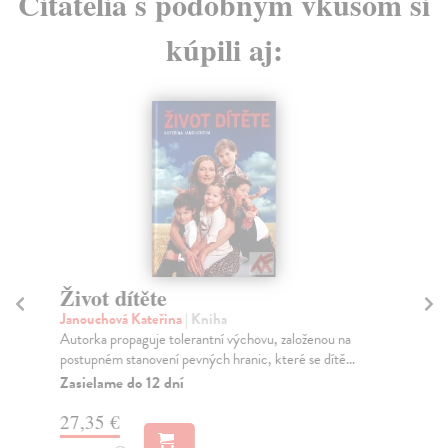
Čitatelia s podobným vkusom si
kúpili aj:
Život dítěte
St
Janouchová Kateřina
| Kniha
Ke
Autorka propaguje tolerantní výchovu, založenou na
Výb
postupném stanovení pevných hranic, které se dítě...
(18
Zasielame do 12 dní
Do
27,35 €
18