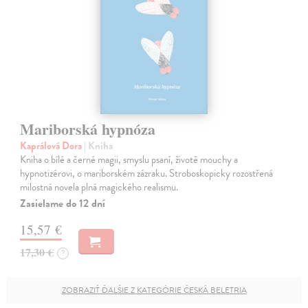
Mariborská hypnóza
Kaprálová Dora
| Kniha
Kniha o bílé a černé magii, smyslu psaní, životě mouchy a
hypnotizérovi, o mariborském zázraku. Stroboskopicky rozostřená
milostná novela plná magického realismu.
Zasielame do 12 dní
15,57 €
17,30 €
?
ZOBRAZIŤ ĎALŠIE Z KATEGÓRIE ČESKÁ BELETRIA