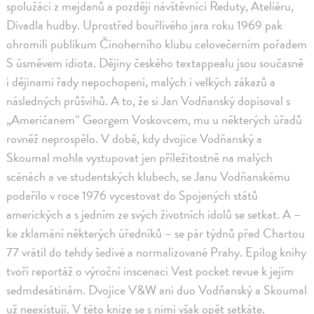
spolužáci z mejdanů a později návštěvníci Reduty, Ateliéru,
Divadla hudby. Uprostřed bouřlivého jara roku 1969 pak
ohromili publikum Činoherního klubu celovečerním pořadem
S úsměvem idiota. Dějiny českého textappealu jsou současně
i dějinami řady nepochopení, malých i velkých zákazů a
následných průšvihů. A to, že si Jan Vodňanský dopisoval s
„Američanem“ Georgem Voskovcem, mu u některých úřadů
rovněž neprospělo. V době, kdy dvojice Vodňanský a
Skoumal mohla vystupovat jen příležitostně na malých
scénách a ve studentských klubech, se Janu Vodňanskému
podařilo v roce 1976 vycestovat do Spojených států
amerických a s jedním ze svých životních idolů se setkat. A –
ke zklamání některých úředníků – se pár týdnů před Chartou
77 vrátil do tehdy šedivé a normalizované Prahy. Epilog knihy
tvoří reportáž o výroční inscenaci Vest pocket revue k jejím
sedmdesátinám. Dvojice V&W ani duo Vodňanský a Skoumal
už neexistují. V této knize se s nimi však opět setkáte.