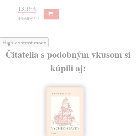
16
13,19 €
17
13,60 €
?
High-contrast mode
Čitatelia s podobným vkusom si
kúpili aj: