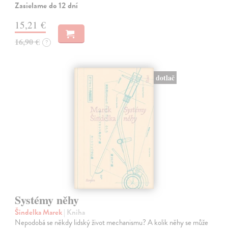
Zasielame do 12 dní
15,21 €
16,90 €
?
dotlač
Systémy něhy
Šindelka Marek
| Kniha
Nepodobá se někdy lidský život mechanismu? A kolik něhy se může