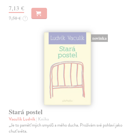
7,13 €
7,50 €
?
novinka
Stará postel
Vaculík Ludvík
| Kniha
„Je to paměť mých smyslů a mého ducha. Prožívám své pohlaví jako
chuť světa.