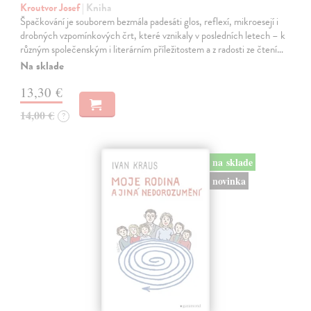
Kroutvor Josef
| Kniha
Špačkování je souborem bezmála padesáti glos, reflexí, mikroesejí i
drobných vzpomínkových črt, které vznikaly v posledních letech – k
různým společenským i literárním příležitostem a z radosti ze čtení…
Na sklade
13,30 €
14,00 €
?
na sklade
novinka