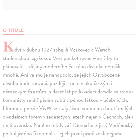
O TITULE
K
dyž v dubnu 1927 zahájili Voskovec a Werich
studentskou legráckou Vest pocket revue – aniž by to
plánovali! – dějiny moderního českého divadla, netušili
mnohé. Ani ve snu je nenapadlo, že jejich Osvobozené
divadlo bude senzací, později trnem v oku českým i
německým fašistům, a deset let po likvidaci divadla se stane i
komunisty se skřípáním zubů trpěnou látkou v učebnicích.
Humor a poezie V&W se staly živou vodou pro hnutí malých
divadelních forem v šedesátých letech nejen v Čechách, ale i
na Slovensku. Naplno tehdy zářil Semafor a jistý Vodňanský
potkal jistého Skoumala. Jejich první písně znali nejprve