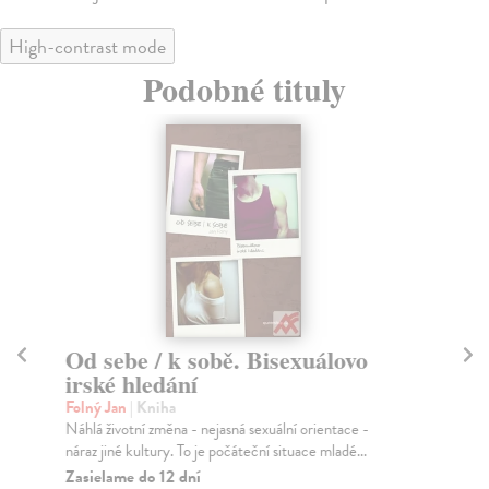
High-contrast mode
Podobné tituly
Od sebe / k sobě. Bisexuálovo
Z
irské hledání
Duf
Kni
Folný Jan
| Kniha
obn
Náhlá životní změna - nejasná sexuální orientace -
náraz jiné kultury. To je počáteční situace mladé...
Za
Zasielame do 12 dní