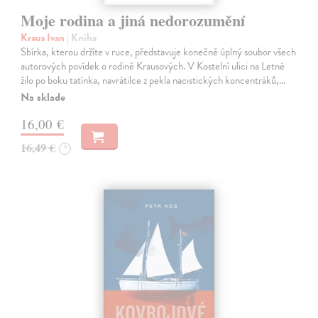
Moje rodina a jiná nedorozumění
Kraus Ivan
| Kniha
Sbírka, kterou držíte v ruce, představuje konečně úplný soubor všech
autorových povídek o rodině Krausových. V Kostelní ulici na Letné
žilo po boku tatínka, navrátilce z pekla nacistických koncentráků,…
Na sklade
16,00 €
16,49 €
?