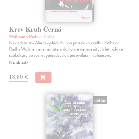
Krev Kruh Černá
Wollmann Radek
| Kniha
Nakladatelství Alarm vydává druhou prozaickou knihu. Kniha od
Radka Wollmanna je návratem do konce devadesátých let, kdy se
subkultury po svém vypořádávaly s porevolučním chaosem.
Na sklade
18,80 €
dotlač