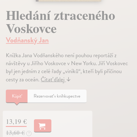
Hledání ztraceného
Voskovce
Vodňanský Jan
Knížka Jana Vodňanského není pouhou reportáží z
návštěvy u Jiřího Voskovce v New Yorku. Jiří Voskovec
byl jen jedním z celé řady „viníků“, kteří byli příčinou
cesty za oceán.
Čítať ďalej
↓
Kúpiť
Rezervovať v kníhkupectve
13,19 €
13,60 €
?