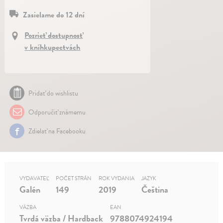
Zasielame do 12 dní
Pozrieť dostupnosť
v kníhkupectvách
Pridať do wishlistu
Odporučiť známemu
Zdielať na Facebooku
VYDAVATEĽ
POČET STRÁN
ROK VYDANIA
JAZYK
Galén
149
2019
Čeština
VÄZBA
EAN
Tvrdá väzba / Hardback
9788074924194