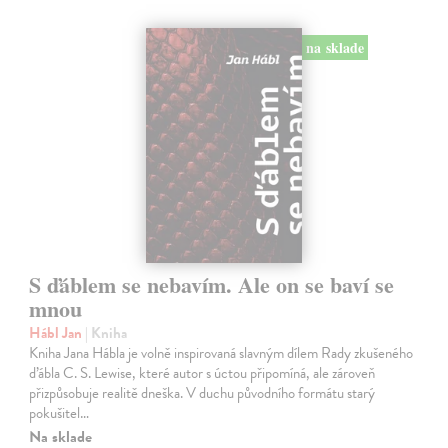
na sklade
S ďáblem se nebavím. Ale on se baví se
mnou
Hábl Jan
| Kniha
Kniha Jana Hábla je volně inspirovaná slavným dílem Rady zkušeného
ďábla C. S. Lewise, které autor s úctou připomíná, ale zároveň
přizpůsobuje realitě dneška. V duchu původního formátu starý
pokušitel…
Na sklade