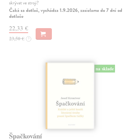
skrývat ve stroji?
Čaká sa dotlač, vychádza 1.9.2026, zasielame do 7 dní od
dotlače
22,33 €
23,50 €
?
na sklade
Špačkování