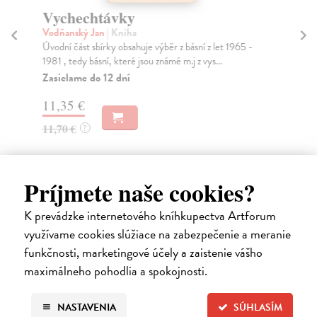
Vychechtávky
V
Vodňanský Jan
| Kniha
Vos
Úvodní část sbírky obsahuje výběr z básní z let 1965 -
Oso
1981 , tedy básní, které jsou známé m.j z vys...
Wer
Zasielame do 12 dní
Na
11,35 €
27
11,70 €
28
?
Príjmete naše cookies?
K prevádzke internetového kníhkupectva Artforum
využívame cookies slúžiace na zabezpečenie a meranie
Ďalšie z kategórie česká beletria
funkčnosti, marketingové účely a zaistenie vášho
maximálneho pohodlia a spokojnosti.
NASTAVENIA
SÚHLASÍM
na sklade