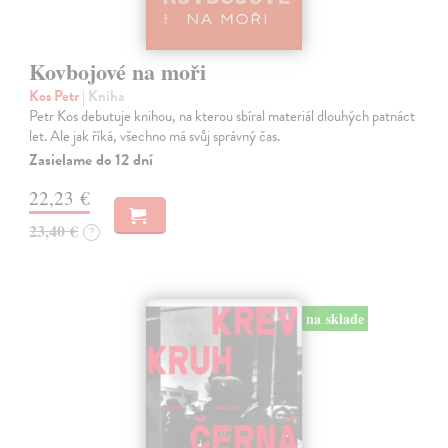
Kovbojové na moři
Kos Petr
| Kniha
Petr Kos debutuje knihou, na kterou sbíral materiál dlouhých patnáct
let. Ale jak říká, všechno má svůj správný čas.
Zasielame do 12 dní
22,23 €
23,40 €
?
na sklade