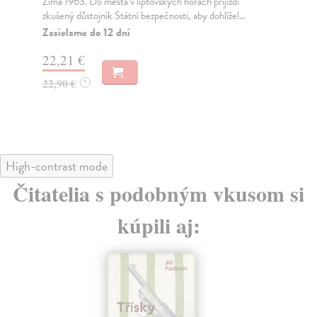
Zima 1963. Do města v liptovských horách přijíždí
Čes
zkušený důstojník Státní bezpečnosti, aby dohlížel...
Ruž
Zasielame do 12 dní
Za
22,21 €
22
22,90 €
23
?
High-contrast mode
Čitatelia s podobným vkusom si
kúpili aj: