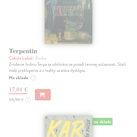
Terpentín
Cabala Lukáš
| Kniha
Zrodenie hrdinu Terpa sa odohráva na pozadí temnej súčasnosti. Stačí
malé preklopenie a z reality sa stáva dystópia.
Na sklade
?
17,01 €
18,90 €
?
na sklade