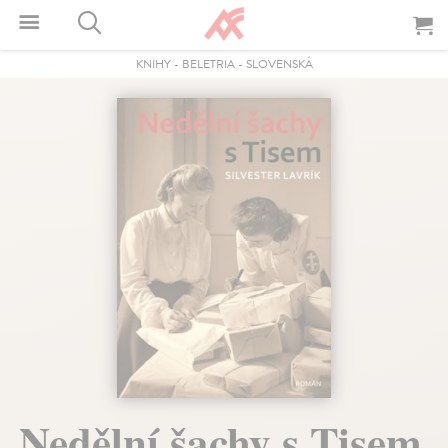
KNIHY
-
BELETRIA
-
SLOVENSKÁ
Nedělní šachy s Tisem