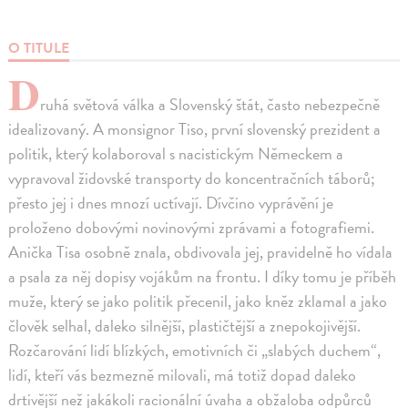
O TITULE
D
ruhá světová válka a Slovenský štát, často nebezpečně
idealizovaný. A monsignor Tiso, první slovenský prezident a
politik, který kolaboroval s nacistickým Německem a
vypravoval židovské transporty do koncentračních táborů;
přesto jej i dnes mnozí uctívají. Dívčino vyprávění je
proloženo dobovými novinovými zprávami a fotografiemi.
Anička Tisa osobně znala, obdivovala jej, pravidelně ho vídala
a psala za něj dopisy vojákům na frontu. I díky tomu je příběh
muže, který se jako politik přecenil, jako kněz zklamal a jako
člověk selhal, daleko silnější, plastičtější a znepokojivější.
Rozčarování lidí blízkých, emotivních či „slabých duchem“,
lidí, kteří vás bezmezně milovali, má totiž dopad daleko
drtivější než jakákoli racionální úvaha a obžaloba odpůrců