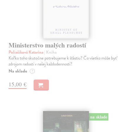
Ministerstvo malých radostí
Poliačiková Katarína
| Kniha
Koľko toho skutočne potrebujeme k šťastiu? Čo všetko môže byť
zdrojom radosti v našej každodennosti?
Na sklade
?
15,00 €
na sklade