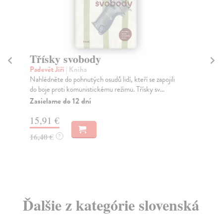
Třísky svobody
S
Padevět Jiří
| Kniha
Hej
Nahlédněte do pohnutých osudů lidí, kteří se zapojili
Dru
do boje proti komunistickému režimu. Třísky sv...
věn
Zasielame do 12 dní
Za
15,91 €
14
16,40 €
15
?
Ďalšie z kategórie slovenská