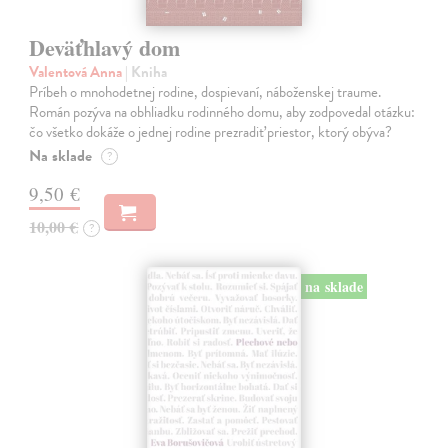
Deväťhlavý dom
Valentová Anna
| Kniha
Príbeh o mnohodetnej rodine, dospievaní, náboženskej traume.
Román pozýva na obhliadku rodinného domu, aby zodpovedal otázku:
čo všetko dokáže o jednej rodine prezradiť priestor, ktorý obýva?
Na sklade
?
9,50 €
10,00 €
?
na sklade