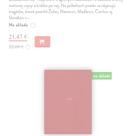
svetovej vojny a krátko po nej. Na príbehoch postáv sa objavujú
tragédie, ktoré postihli Židov, Nemcov, Maďarov, Čechov aj
Slovákov v…
Na sklade
?
21,47 €
22,60 €
?
na sklade