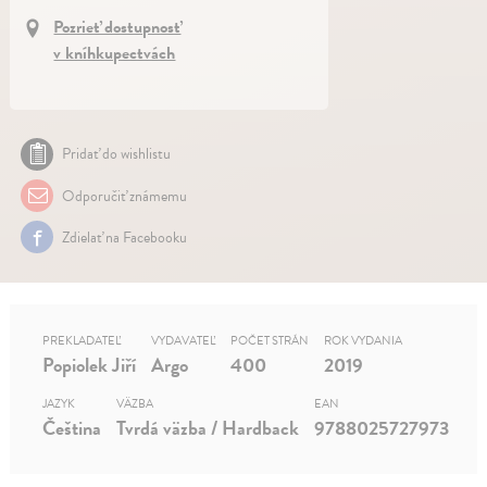
Pozrieť dostupnosť
v kníhkupectvách
Pridať do wishlistu
Odporučiť známemu
Zdielať na Facebooku
PREKLADATEĽ
VYDAVATEĽ
POČET STRÁN
ROK VYDANIA
Popiolek Jiří
Argo
400
2019
JAZYK
VÄZBA
EAN
Čeština
Tvrdá väzba / Hardback
9788025727973