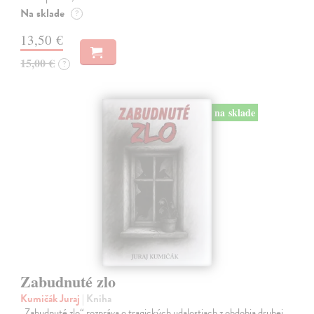
Na sklade
?
13,50 €
15,00 €
?
na sklade
Zabudnuté zlo
Kumičák Juraj
| Kniha
„Zabudnuté zlo“ rozpráva o tragických udalostiach z obdobia druhej