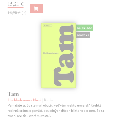
15,21 €
16,90 €
?
na sklade
novinka
Tam
Hochholczerová Nicol
| Kniha
Pamätáte si, čo ste mali obuté, keď vám niekto umieral? Krehká
rodinná dráma o pamäti, posledných dňoch blízkeho a o tom, čo sa
zmení pre tie, ktoré tu zostali.