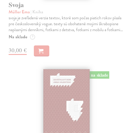
Svoja
Müller Ema
| Kniha
svoja je zveľadená verzia textov, ktoré som počas piatich rokov písala
pre československý vogue. texty sú obohatené mojimi škrabopisne
napísanými denníkmi, fotkami z detstva, fotkami z mobilu a fotkami…
Na sklade
?
30,00 €
na sklade