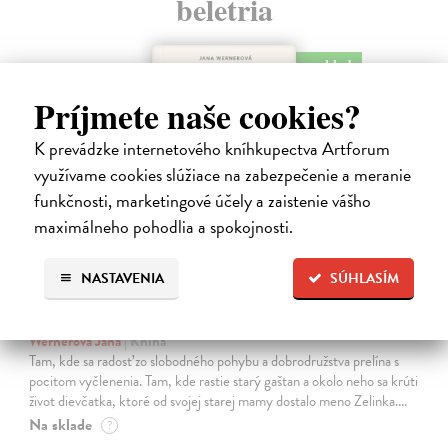
beletria
na sklade
Príjmete naše cookies?
K prevádzke internetového kníhkupectva Artforum
využívame cookies slúžiace na zabezpečenie a meranie
funkčnosti, marketingové účely a zaistenie vášho
maximálneho pohodlia a spokojnosti.
NASTAVENIA
SÚHLASÍM
Kolotočárka
Wernerová Jana
| Kniha
Tam, kde sa radosť zo slobodného pohybu a dobrodružstva prelína s
pocitom vyčlenenia. Tam, kde rastie starý gaštan a okolo neho sa krúti
život dievčatka, ktoré od svojej starej mamy dostalo meno Zelinka.…
Na sklade
?