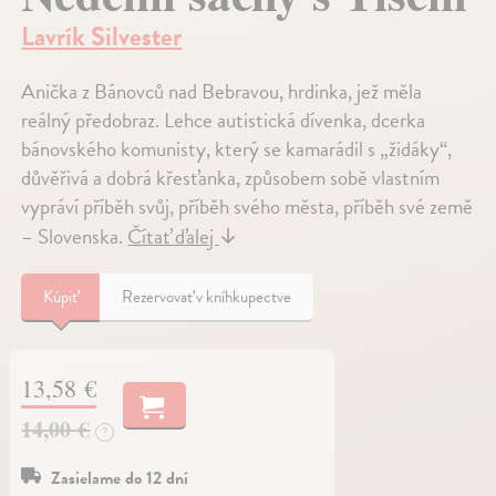
Lavrík Silvester
Anička z Bánovců nad Bebravou, hrdinka, jež měla
reálný předobraz. Lehce autistická dívenka, dcerka
bánovského komunisty, který se kamarádil s „židáky“,
důvěřivá a dobrá křesťanka, způsobem sobě vlastním
vypráví příběh svůj, příběh svého města, příběh své země
– Slovenska.
Čítať ďalej
↓
Kúpiť
Rezervovať v kníhkupectve
13,58 €
14,00 €
?
Zasielame do 12 dní