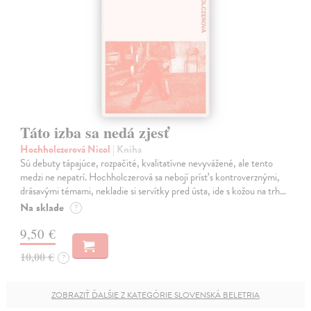
Táto izba sa nedá zjesť
Hochholczerová Nicol
| Kniha
Sú debuty tápajúce, rozpačité, kvalitatívne nevyvážené, ale tento
medzi ne nepatrí. Hochholczerová sa nebojí prísť s kontroverznými,
drásavými témami, nekladie si servítky pred ústa, ide s kožou na trh…
Na sklade
?
9,50 €
10,00 €
?
ZOBRAZIŤ ĎALŠIE Z KATEGÓRIE SLOVENSKÁ BELETRIA