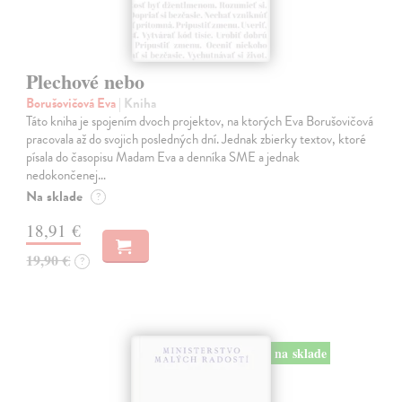
Plechové nebo
Borušovičová Eva
| Kniha
Táto kniha je spojením dvoch projektov, na ktorých Eva Borušovičová
pracovala až do svojich posledných dní. Jednak zbierky textov, ktoré
písala do časopisu Madam Eva a denníka SME a jednak
nedokončenej…
Na sklade
?
18,91 €
19,90 €
?
na sklade