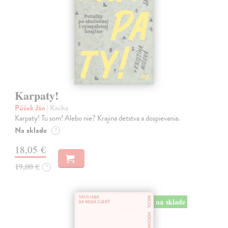
Karpaty!
Púček Ján
| Kniha
Karpaty! Tu som! Alebo nie? Krajina detstva a dospievania.
Na sklade
?
18,05 €
19,00 €
?
na sklade