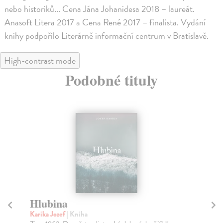
nebo historiků... Cena Jána Johanidesa 2018 – laureát.
Anasoft Litera 2017 a Cena René 2017 – finalista. Vydání
knihy podpořilo Literárně informační centrum v Bratislavě.
High-contrast mode
Podobné tituly
Hlubina
N
Karika Jozef
| Kniha
Kar