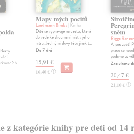
Mapy mých pocitů
Sirotčin
Peregrin
Landmann Bimba
| Kniha
polda
sněm
Dítě se vypravuje na cestu, která
do vede ke zkoumání míst v jeho
Riggs Rans
nitru. Jedinými slovy této jinak t...
A jsou zpět! 
Do 7 dní
práce se neod
 Berry
podivné už vů
 věci.
15,91 €
arkovacích
Zasielame d
16,40 €
?
20,47 €
21,10 €
?
ie z kategórie knihy pre deti od 14 