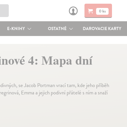
0 ks
E-KNIHY
OSTATNÉ
DAROVACIE KARTY
rinové 4: Mapa dní
odivných, se Jacob Portman vrací tam, kde jeho příběh
regrinová, Emma a jejich podivní přátelé s ním a snaží