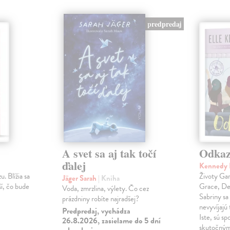
predpredaj
A svet sa aj tak točí
Odka
ďalej
Kennedy 
u. Blížia sa
Životy Gar
Jäger Sarah
| Kniha
ší, čo bude
Grace, Dea
Voda, zmrzlina, výlety. Čo cez
Sabriny sa
prázdniny robíte najradšej?
nevyvíjajú 
Predpredaj, vychádza
Iste, sú sp
26.8.2026, zasielame do 5 dní
skutočným