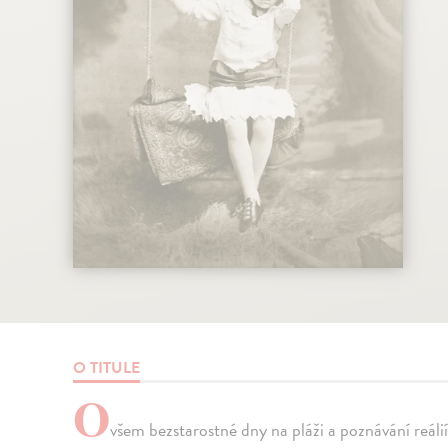
O TITULE
O
všem bezstarostné dny na pláži a poznávání reálií