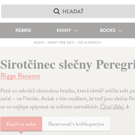
REBRÍK
KNIHY
BOOKS
KNIHY
-
KNIHY PRE DETI
-
OD 14 ROKOV
Sirotčinec slečny Pereg
Riggs Ransom
Poté co odvrátil obrovskou hrozbu, která téměř zničila svět p
začal – na Floridu. Avšak s tím rozdílem, že teď jsou slečna Pe
se co nejlépe splynout se světem normálních.
Čítať ďalej
↓
Kúpiť
na webe
Rezervovať v kníhkupectve