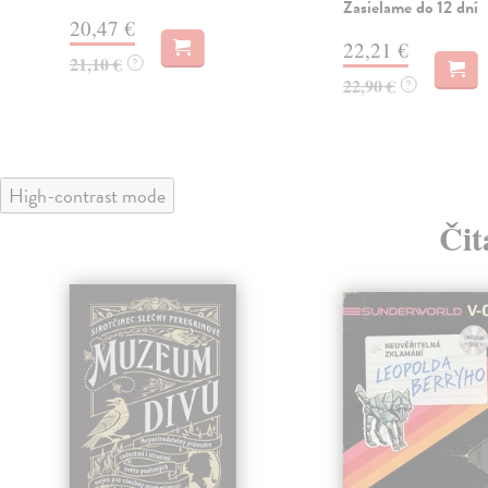
Zasielame do 12 dní
20,47 €
22,21 €
21,10 €
?
22,90 €
?
High-contrast mode
Čit