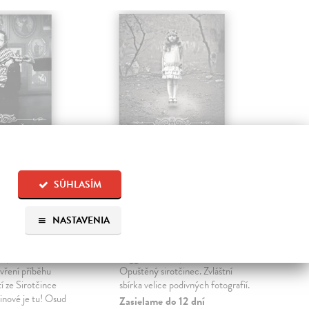
SÚHLASÍM
ec slečny
Sirotčinec slečny
Ka
ové 6:
Peregrinové pro
di
NASTAVENIA
áblova
podivné děti (tvrdá
Sou
väzba)
Skor
větš
om
| Kniha
Riggs Ransom
| Kniha
A ta
vření příběhu
Opuštěný sirotčinec. Zvláštní
Na 
í ze Sirotčince
sbírka velice podivných fotografií.
inové je tu! Osud
Zasielame do 12 dní