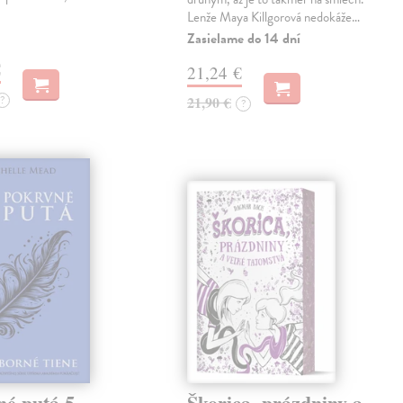
Lenže Maya Killgorová nedokáže…
Zasielame do 14 dní
€
21,24 €
?
21,90 €
?
é putá 5 -
Škorica, prázdniny a