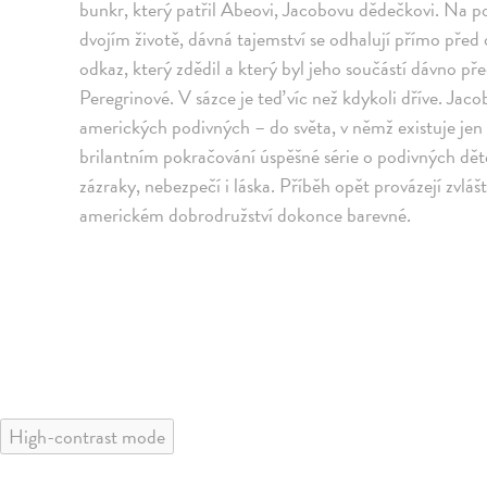
bunkr, který patřil Abeovi, Jacobovu dědečkovi. Na 
dvojím životě, dávná tajemství se odhalují přímo pře
odkaz, který zdědil a který byl jeho součástí dávno př
Peregrinové. V sázce je teď víc než kdykoli dříve. Jac
amerických podivných – do světa, v němž existuje jen
brilantním pokračování úspěšné série o podivných dět
zázraky, nebezpečí i láska. Příběh opět provázejí zvlá
americkém dobrodružství dokonce barevné.
High-contrast mode