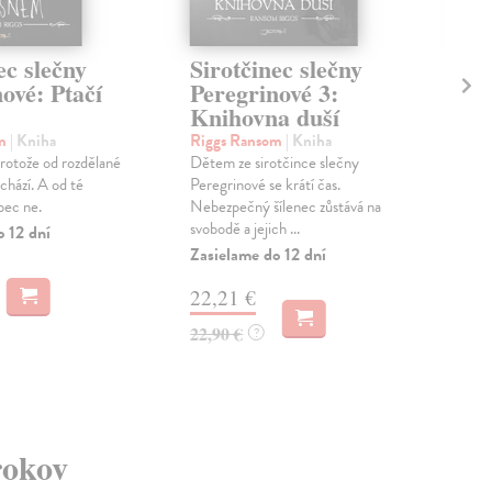
ec slečny
Sirotčinec slečny
Si
ové: Ptačí
Peregrinové 3:
Pe
Knihovna duší
Po
om
| Kniha
Riggs Ransom
| Kniha
Rig
Protože od rozdělané
Dětem ze sirotčince slečny
Des
chází. A od té
Peregrinové se krátí čas.
arm
bec ne.
Nebezpečný šílenec zůstává na
pomo
svobodě a jejich ...
člov
o 12 dní
Zasielame do 12 dní
Zas
22,21 €
21
22,90 €
22,
?
rokov