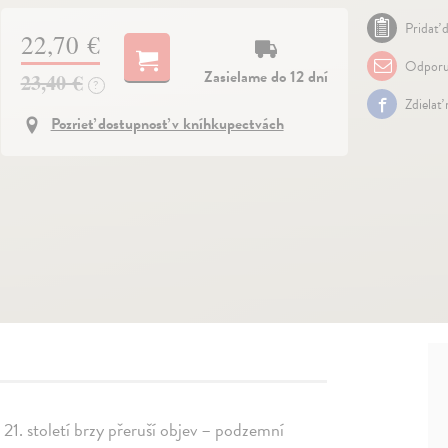
Pridať d
22,70 €
Odporu
Zasielame do 12 dní
23,40 €
?
Zdielať
Pozrieť dostupnosť v kníhkupectvách
 21. století brzy přeruší objev – podzemní