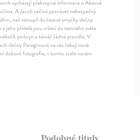
povrch vycházejí překvapivé informace o Abeově
d očima. A Jacob začíná poznávat nebezpečný
edtím, než vstoupil do časové smyčky slečny
ob a jeho přátelé jsou vrženi do temného světa
 několik ymbryn a téměř žádná pravidla. V
ech slečny Peregrinové na vás čekají nové
štní dobové fotografie, v tomto zcela novém
Podobné tituly