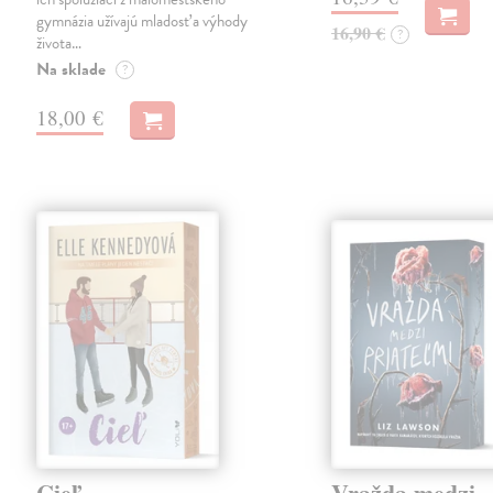
gymnázia užívajú mladosť a výhody
16,90 €
?
života…
Na sklade
?
18,00 €
Cieľ
Vražda medzi