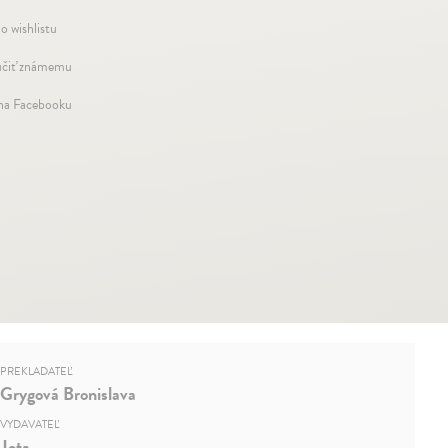
o wishlistu
čiť známemu
 na Facebooku
PREKLADATEĽ
Grygová Bronislava
VYDAVATEĽ
Jota