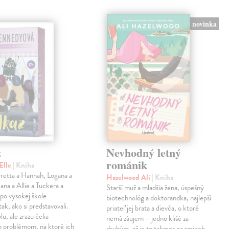
novinka
z
Nevhodný letný
románik
Elle
| Kniha
retta a Hannah, Logana a
Hazelwood Ali
| Kniha
na a Allie a Tuckera a
Starší muž a mladšia žena, úspešný
 po vysokej škole
biotechnológ a doktorandka, najlepší
tak, ako si predstavovali.
priateľ jej brata a dievča, o ktoré
olu, ale zrazu čelia
nemá záujem – jedno klišé za
 problémom, na ktoré ich
druhým, až je to takmer na smiech.