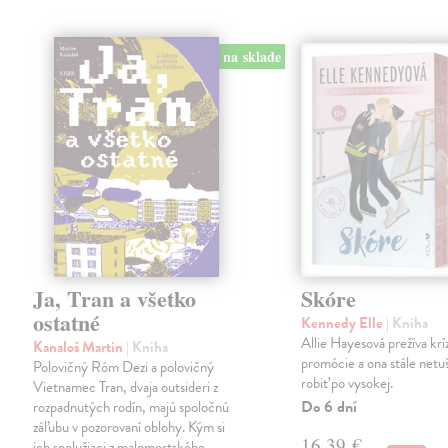
na sklade
Ja, Tran a všetko
Skóre
ostatné
Kennedy Elle
| Kniha
Allie Hayesová prežíva kríz
Kanaloš Martin
| Kniha
promócie a ona stále netu
Polovičný Róm Dezi a polovičný
robiť po vysokej.
Vietnamec Tran, dvaja outsideri z
Do 6 dní
rozpadnutých rodín, majú spoločnú
záľubu v pozorovaní oblohy. Kým si
16,39 €
ich spolužiaci z malomestského