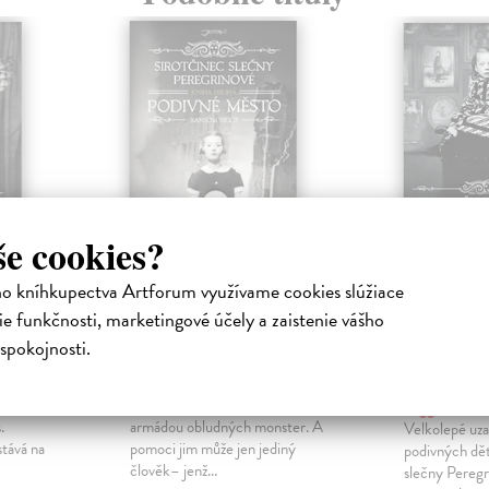
še cookies?
ho kníhkupectva Artforum využívame cookies slúžiace
čny
Sirotčinec slečny
Sirotčin
e funkčnosti, marketingové účely a zaistenie vášho
:
Peregrinové 2:
Peregrin
spokojnosti.
í
Podivné město
Zkáza Ď
akru
Riggs Ransom
| Kniha
ečny
Deset podivných dětí prchá před
Riggs Rans
.
armádou obludných monster. A
Velkolepé uza
tává na
pomoci jim může jen jediný
podivných dět
člověk– jenž...
slečny Peregr