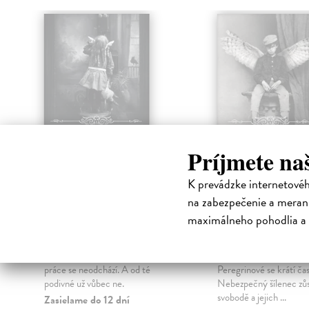
Príjmete na
K prevádzke internetové
Sirotčinec slečny
Sirotčinec sle
na zabezpečenie a merani
Peregrinové: Ptačí
Peregrinové 3
maximálneho pohodlia a 
sněm
Knihovna duš
y
Riggs Ransom
| Kniha
Riggs Ransom
| Kniha
A jsou zpět! Protože od rozdělané
Dětem ze sirotčince sl
práce se neodchází. A od té
Peregrinové se krátí čas
podivné už vůbec ne.
Nebezpečný šílenec zůs
svobodě a jejich ...
Zasielame do 12 dní