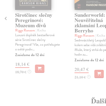
Sirotčinec slečny
Sunderworld:
Peregrinové:
Neuvěřitelná
Muzeum divů
zklamání Leo
Berryho
Riggs Ransom
| Kniha
Luxusní doplněk bestsellerové
Riggs Ransom
| Kniha
série Sirotčinec slečny
Sedmnáctiletý Leopold
Peregrinové! Vše, co potřebujete
kolem sebe vídá zvláštní
o světě podiv...
Muže, který strká do p
hodin zu...
Zasielame do 12 dní
Zasielame do 12 dní
18,14 €
20,47 €
18,70 €
?
21,10 €
?
Ďalš