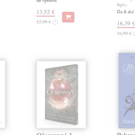
od vydania
štyri…
13,52 €
Do 6 dní
15,90 €
?
16,39 
16,90 €
Očarovaná 1
Pokrvn