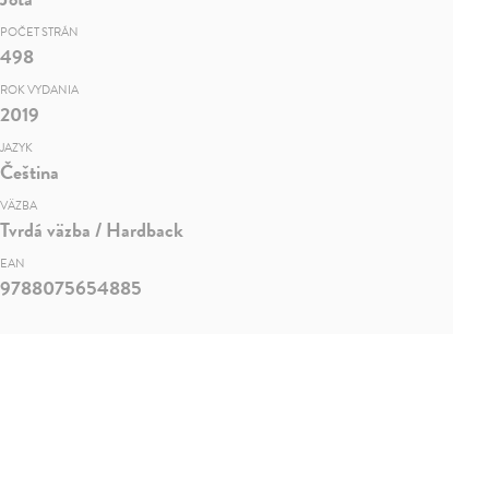
POČET STRÁN
498
ROK VYDANIA
2019
JAZYK
Čeština
VÄZBA
Tvrdá väzba / Hardback
EAN
9788075654885