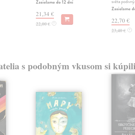
světa podivný.
Zasielame do 12 dní
Zasielame d
21,34 €
22,70 €
22,00 €
?
23,40 €
?
atelia s podobným vkusom si kúpili