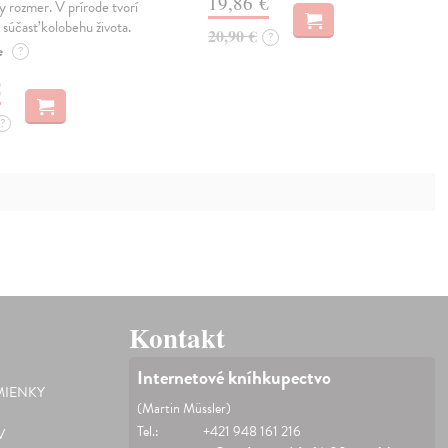
19,86 €
ny rozmer. V prírode tvorí
 súčasť kolobehu života.
20,90 €
?
e
?
€
?
Kontakt
Internetové kníhkupectvo
IENKY
(Martin Müssler)
Tel.:
+421 948 161 216
V