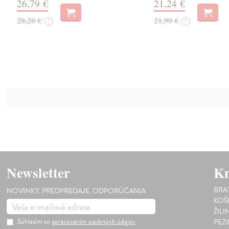
26,79 €
21,24 €
28,20 €
21,90 €
?
?
Newsletter
Kn
BRA
NOVINKY, PREDPREDAJE, ODPORÚČANIA
KOŠ
ŽILI
Súhlasím so
spracovaním osobných údajov
PEZ