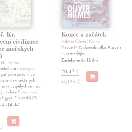
ř. Kr.
Konec a začátek
ení civilizace
Hilmes Oliver
| Kniha
aze mořských
V roce 1945 skončila válka. A začala
nová éra dějin.
ů
Zasielame do 12 dní
c H.
| Kniha
rického archeologa a
20,47 €
je pátráním po tom, co
oslabení a v některých
21,10 €
?
 zánik vyspělých civilizací
 východním Středomoří,
y Egypt, Chetitská říše…
e do 14 dní
€
?