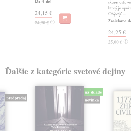
Do 4 dní
skúsenosti, v
ktorý je opak
24,15 €
Obývajú ...
Zasielame d
24,90 €
?
24,25 €
25,00 €
?
Ďalšie z kategórie svetové dejiny
na sklade
predpredaj
novinka