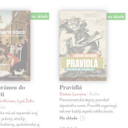
na sklade
na sklade
bránou do
Pravidlá
ti
Daston Lorraine
| Kniha
Panoramatické dejiny pravidiel
á Miriam, Lysá Žofia
západného sveta. Pravidlá organizujú
niha
takmer každý aspekt nášho života.
eka má od nepamäti svoj
Na sklade
, právny, etický,
?
kultúrny, spoločenský aj