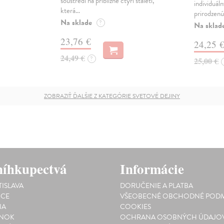
soustředí na přibližně čtyři staletí,
individuál
která…
prirodzenú
Na sklade
?
Na sklad
23,76 €
24,25 
24,49 €
?
25,00 €
ZOBRAZIŤ ĎALŠIE Z KATEGÓRIE SVETOVÉ DEJINY
íhkupectvá
Informácie
TISLAVA
DORUČENIE A PLATBA
ICE
VŠEOBECNÉ OBCHODNÉ PODM
NA
COOKIES
INOK
OCHRANA OSOBNÝCH ÚDAJO