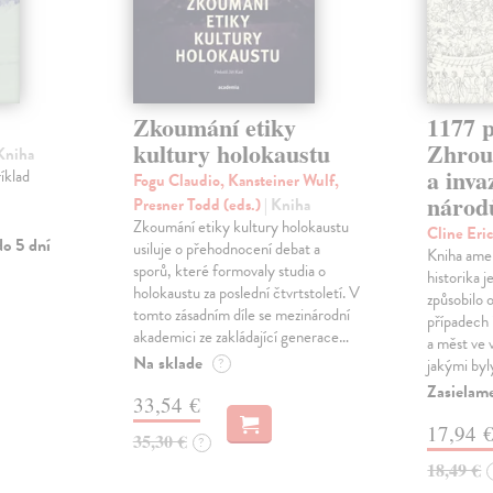
Zkoumání etiky
1177 p
kultury holokaustu
Zhrouc
 Kniha
a inv
íklad
Fogu Claudio, Kansteiner Wulf,
národ
Presner Todd (eds.)
| Kniha
Zkoumání etiky kultury holokaustu
Cline Eri
o 5 dní
usiluje o přehodnocení debat a
Kniha ame
sporů, které formovaly studia o
historika 
holokaustu za poslední čtvrtstoletí. V
způsobilo 
tomto zásadním díle se mezinárodní
případech i
akademici ze zakládající generace…
a měst ve
Na sklade
?
jakými byl
Zasielam
33,54 €
17,94 
35,30 €
?
18,49 €