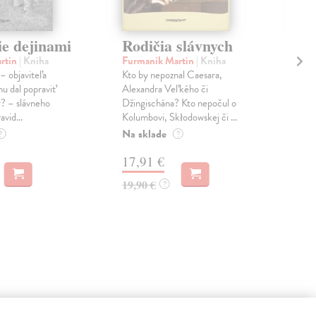
ie dejinami
Rodičia slávnych
Du
Le
rtin
| Kniha
Furmanik Martin
| Kniha
 – objaviteľa
Kto by nepoznal Caesara,
Hoc
u dal popraviť
Alexandra Veľkého či
Keď
r? – slávneho
Džingischána? Kto nepočul o
dev
vid...
Kolumbovi, Skłodowskej či ...
mocn
belg
Na sklade
?
?
Na 
17,91 €
19
19,90 €
?
20,