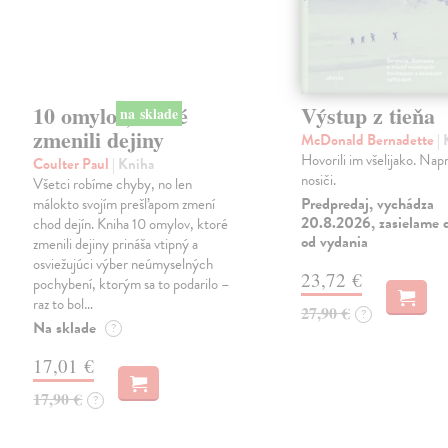
10 omylov, ktoré
Výstup z tieňa
zmenili dejiny
McDonald Bernadette
|
Hovorili im všelijako. Napr
Coulter Paul
| Kniha
nosiči.
Všetci robíme chyby, no len
Predpredaj, vychádza
málokto svojím prešľapom zmení
20.8.2026, zasielame d
chod dejín. Kniha 10 omylov, ktoré
od vydania
zmenili dejiny prináša vtipný a
osviežujúci výber neúmyselných
23,72 €
pochybení, ktorým sa to podarilo –
raz to bol…
27,90 €
?
Na sklade
?
17,01 €
17,90 €
?