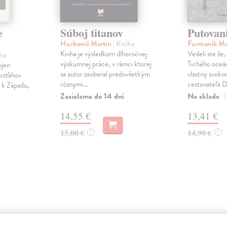
e
Súboj titanov
Putovan
Hurbanič Martin
| Kniha
Furmanik Ma
Kniha je výsledkom dlhoročnej
Vedeli ste že,
ha
výskumnej práce, v rámci ktorej
Tichého oceán
ojen
sa autor zaoberal predovšetkým
vlastný svoko
 vzťahov
rôznymi...
cestovateľa Da
 k Západu,
Zasielame do 14 dní
Na sklade
14,55 €
13,41 €
15,00 €
14,90 €
?
?