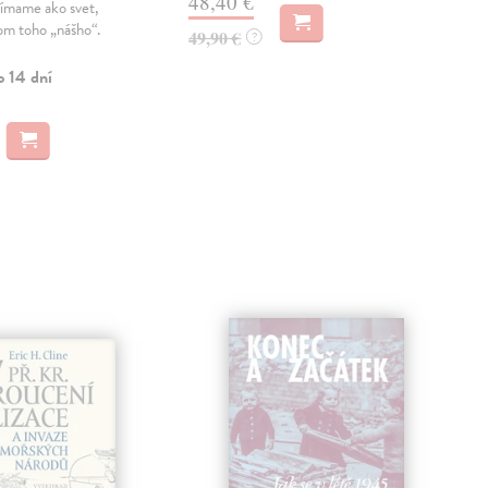
48,40 €
Na 
nímame ako svet,
om toho „nášho“.
49,90 €
?
31
o 14 dní
32,