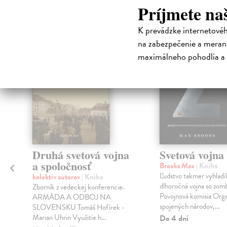
Čit
Príjmete na
klade
K prevádzke internetové
na sklade
na zabezpečenie a merani
maximálneho pohodlia a 
a
Druhá svetová vojna
Svetová vojna
a spoločnosť
Brooks Max
| Kniha
Ľudstvo takmer vyhladi
kolektív autorov
| Kniha
dlhoročná vojna so zomb
Zborník z vedeckej konferencie.
Povojnová komisia Orga
ARMÁDA A ODBOJ NA
spojených národov,...
SLOVENSKU Tomáš Hofírek -
Marian Uhrin Využitie h...
Do 4 dní