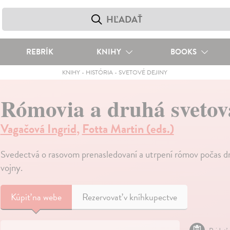
REBRÍK
KNIHY
BOOKS
KNIHY
-
HISTÓRIA
-
SVETOVÉ DEJINY
Rómovia a druhá svetov
Vagačová Ingrid
,
Fotta Martin (eds.)
Svedectvá o rasovom prenasledovaní a utrpení rómov počas dr
vojny.
Kúpiť
na webe
Rezervovať v kníhkupectve