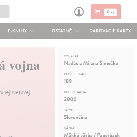
0 ks
E-KNIHY
OSTATNÉ
DAROVACIE KARTY
VYDAVATEĽ
á vojna
Nadácia Milana Šimečku
POČET STRÁN
189
uhej svetovej
ROK VYDANIA
2006
JAZYK
Slovenčina
VÄZBA
Mäkká väzba / Paperback