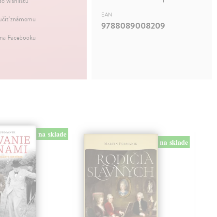
do wishlistu
EAN
čiť známemu
9788089008209
 na Facebooku
na sklade
na sklade