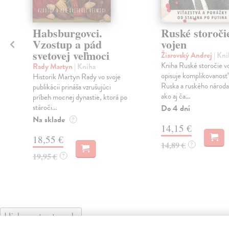
Habsburgovci.
Ruské storoči
Vzostup a pád
vojen
svetovej veľmoci
Žiarovský Andrej
| Kni
Kniha Ruské storočie v
Rady Martyn
| Kniha
,
opisuje komplikovanosť
Historik Martyn Rady vo svoje
v
Ruska a ruského národa
publikácii prináša vzrušujúci
ako aj ča...
príbeh mocnej dynastie, ktorá po
stároči...
Do 4 dní
Na sklade
?
14,15 €
18,55 €
14,89 €
?
19,95 €
?
High-contrast mode