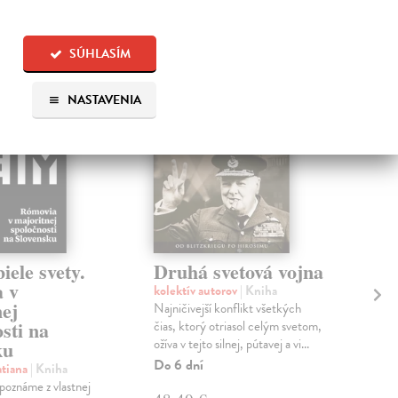
 aj:
SÚHLASÍM
NASTAVENIA
iele svety.
Druhá svetová vojna
Dr
 v
- 
kolektív autorov
| Kniha
nej
Najničivejší konflikt všetkých
kol
sti na
čias, ktorý otriasol celým svetom,
Ktor
ožíva v tejto silnej, pútavej a vi...
ku
svet
prie
Do 6 dní
atiana
| Kniha
Spoj
poznáme z vlastnej