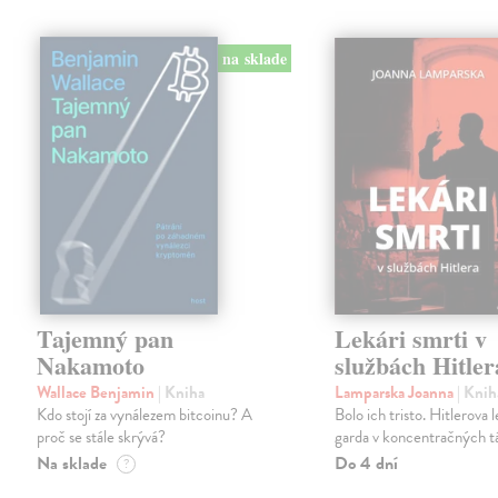
na sklade
Tajemný pan
Lekári smrti v
Nakamoto
službách Hitler
Wallace Benjamin
| Kniha
Lamparska Joanna
| Knih
Kdo stojí za vynálezem bitcoinu? A
Bolo ich tristo. Hitlerova 
proč se stále skrývá?
garda v koncentračných t
Na sklade
Do 4 dní
?