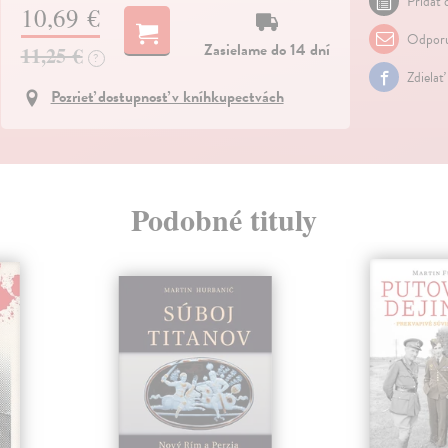
Pridať 
10,69 €
Odporu
Zasielame do 14 dní
11,25 €
?
Zdielať
Pozrieť dostupnosť v kníhkupectvách
Podobné tituly