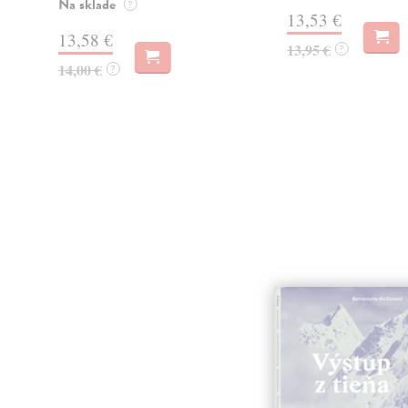
Na sklade
?
13,53 €
13,58 €
13,95 €
?
14,00 €
?
na sklade