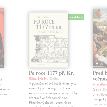
na sklade
Po roce 1177 př. Kr.
Pred 
a
večnos
Cline Eric H.
| Kniha
V pokračování své úspěšné knihy se
a
Hlavačkov
americký archeolog Eric Cline
lekárska
(eds.)
| K
znovu vrací ke kolapsu civilizací doby
áboroch.
Smrť člov
bronzové ve Středomoří a na
biologický
Předním východě. Tentokrát se
duchovný, 