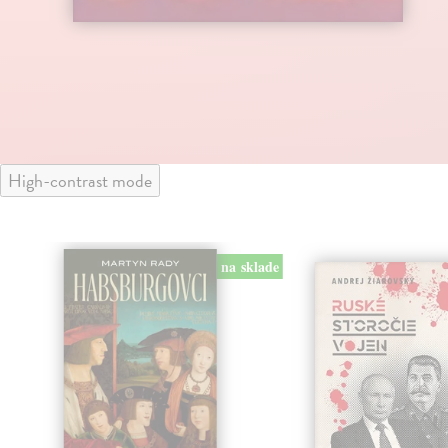
High-contrast mode
na sklade
klade