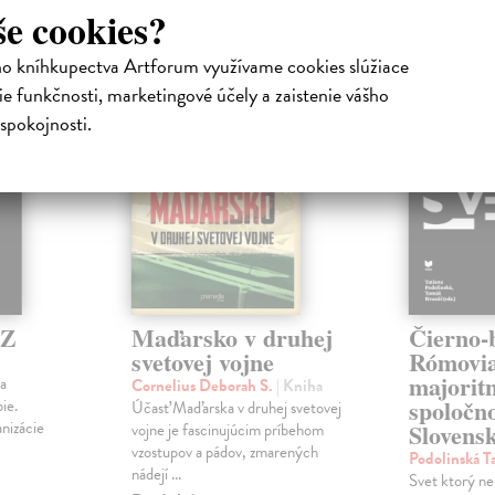
atelia s podobným vkusom si kúpili
še cookies?
ho kníhkupectva Artforum využívame cookies slúžiace
e funkčnosti, marketingové účely a zaistenie vášho
spokojnosti.
 Z
Maďarsko v druhej
Čierno-b
svetovej vojne
Rómovia
majorit
la
Cornelius Deborah S.
| Kniha
spoločno
ie.
Účasť Maďarska v druhej svetovej
nizácie
Slovens
vojne je fascinujúcim príbehom
vzostupov a pádov, zmarených
Podolinská T
nádejí ...
Svet ktorý ne