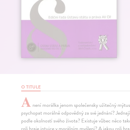
O TITULE
A
není morálka jenom společensky užitečný mýtus?
psychopat morálně odpovědný za své jednání? Jednají
podle okolností svého života? Existuje vůbec něco ta
roli hraje intuice v morálním myšlení? A jakou roli h