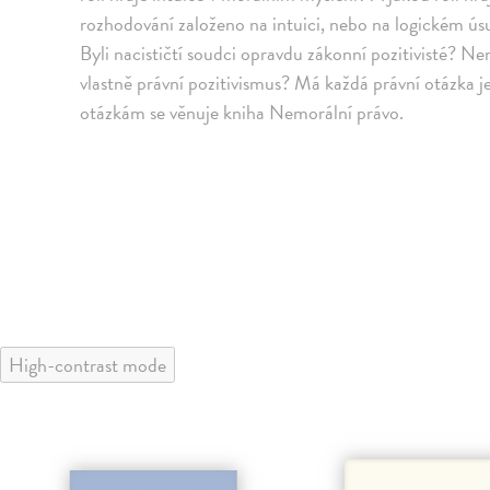
rozhodování založeno na intuici, nebo na logickém ús
Byli nacističtí soudci opravdu zákonní pozitivisté? 
vlastně právní pozitivismus? Má každá právní otázka
otázkám se věnuje kniha Nemorální právo.
High-contrast mode