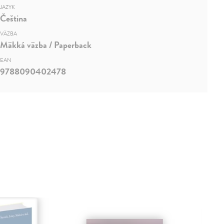
JAZYK
Čeština
VÄZBA
Mäkká väzba / Paperback
EAN
9788090402478