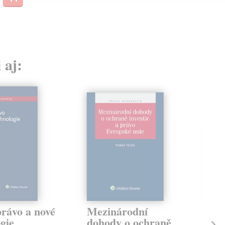
 aj:
právo a nové
Mezinárodní
Po
gie
dohody o ochraně
Har