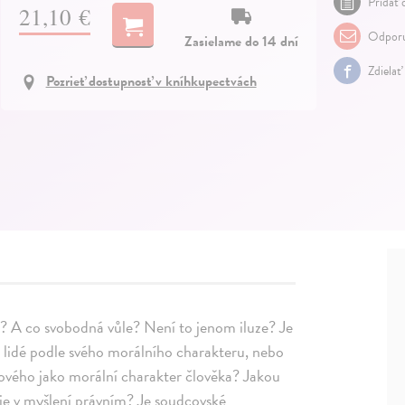
Pridať 
21,10 €
Odporu
Zasielame do 14 dní
Zdielať
Pozrieť dostupnosť v kníhkupectvách
 A co svobodná vůle? Není to jenom iluze? Je
 lidé podle svého morálního charakteru, nebo
kového jako morální charakter člověka? Jakou
raje v myšlení právním? Je soudcovské