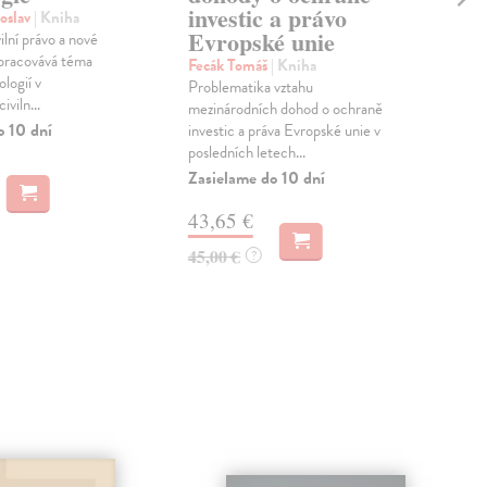
investic a právo
Her
oslav
| Kniha
Evropské unie
(19
ilní právo a nové
prá
zpracovává téma
Fecák Tomáš
| Kniha
univ
logií v
Problematika vztahu
iviln...
Zas
mezinárodních dohod o ochraně
o 10 dní
investic a práva Evropské unie v
22
posledních letech...
Zasielame do 10 dní
23,
43,65 €
45,00 €
?