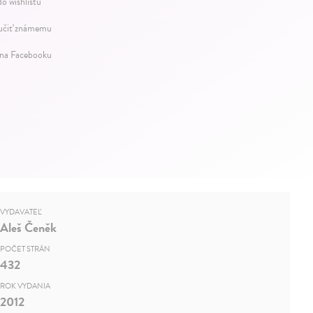
do wishlistu
čiť známemu
 na Facebooku
VYDAVATEĽ
Aleš Čeněk
POČET STRÁN
432
ROK VYDANIA
2012