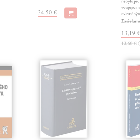
nebylo jed
vyvíjející
34,50 €
ovlivněný
Zasielame
13,19 
13,60 €