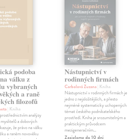
rická podoba
Nástupnictví v
na válku z
rodinných firmách
du vybraných
Carbolová Zuzana
| Kniha
věkých a raně
Nástupnictví v rodinných firmách je
jedno z nejsložitějších, a přesto
kých filozofů
nejméně systematicky uchopených
neta
| Kniha
témat českého podnikatelského
prostřednictvím analýzy
prostředí. Kniha je srozumitelným a
 myslitelů a dobových
praktickým průvodcem
azuje, že právo na válku
mezigeneračním…
věku a raném novověku
Zasielame do 10 dní