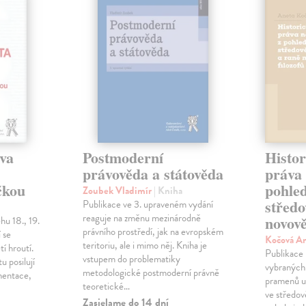
áva
Postmoderní
Histo
právověda a státověda
práva 
čkou
pohle
Zoubek Vladimír
| Kniha
středo
Publikace ve 3. upraveném vydání
reaguje na změnu mezinárodně
novově
hu 18., 19.
právního prostředí, jak na evropském
í se
Kočová A
teritoriu, ale i mimo něj. Kniha je
tí hroutí.
Publikace 
vstupem do problematiky
u posilují
vybraných
metodologické postmoderní právně
mentace,
pramenů uk
teoretické…
ve středo
Zasielame do 14 dní