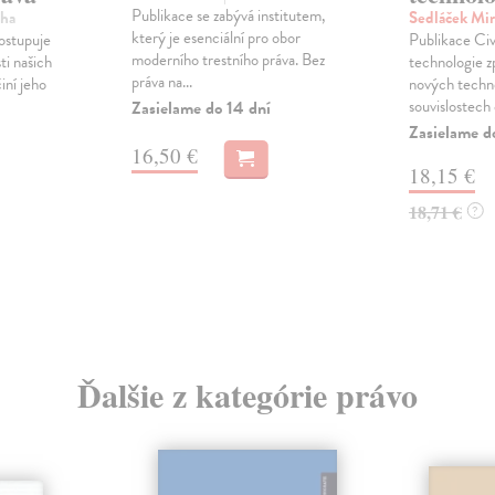
Publikace se zabývá institutem,
iha
Sedláček Mir
který je esenciální pro obor
ostupuje
Publikace Civ
moderního trestního práva. Bez
ti našich
technologie 
práva na...
iní jeho
nových techno
souvislostech c
Zasielame do 14 dní
Zasielame d
16,50 €
18,15 €
18,71 €
?
Ďalšie z kategórie právo