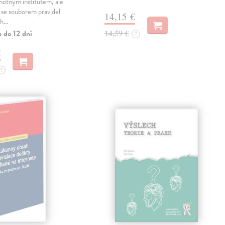
notným institutem, ale
m se souborem pravidel
14,15 €
ch…
14,59 €
 do 12 dní
?
€
?