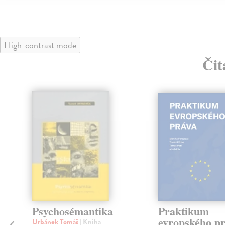
High-contrast mode
Čit
a
Psychosémantika
Praktikum
evropského p
Urbánek Tomáš
| Kniha