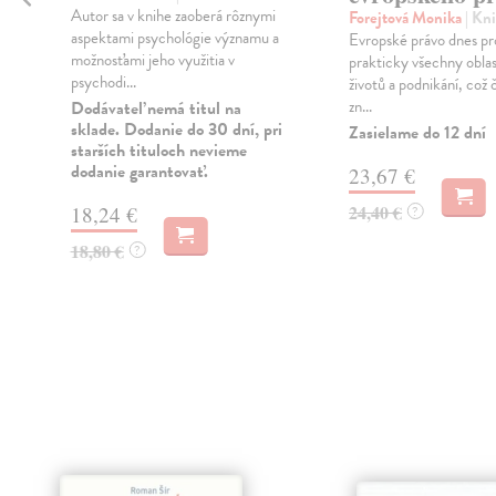
Autor sa v knihe zaoberá rôznymi
Forejtová Monika
| Kn
aspektami psychológie významu a
Evropské právo dnes pr
možnosťami jeho využitia v
prakticky všechny oblas
psychodi...
životů a podnikání, což č
zn...
Dodávateľ nemá titul na
sklade. Dodanie do 30 dní, pri
Zasielame do 12 dní
starších tituloch nevieme
dodanie garantovať.
23,67 €
24,40 €
18,24 €
?
18,80 €
?