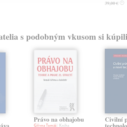
39,00 €
?
atelia s podobným vkusom si kúpili
Právo na obhajobu
Civilní 
ráva
technolo
Gřivna Tomáš
| Kniha