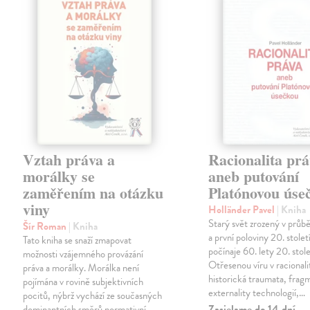
Vztah práva a
Racionalita pr
morálky se
aneb putování
zaměřením na otázku
Platónovou úse
viny
Holländer Pavel
| Kniha
Starý svět zrozený v průbě
Šír Roman
| Kniha
a první poloviny 20. stolet
Tato kniha se snaží zmapovat
počínaje 60. lety 20. stole
možnosti vzájemného provázání
Otřesenou víru v racionalit
práva a morálky. Morálka není
historická traumata, frag
pojímána v rovině subjektivních
externality technologií,…
pocitů, nýbrž vychází ze současných
Zasielame do 14 dní
dominantních směrů normativní