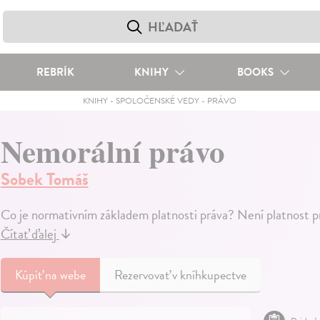
REBRÍK
KNIHY
BOOKS
KNIHY
-
SPOLOČENSKÉ VEDY
-
PRÁVO
Nemorální právo
Sobek Tomáš
Co je normativním základem platnosti práva? Není platnost p
Čítať ďalej
↓
Kúpiť
na webe
Rezervovať v kníhkupectve