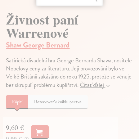
Živnost paní
Warrenové
Shaw George Bernard
Satirická divadelní hra George Bernarda Shawa, nositele
Nobelovy ceny za literaturu. Její provozování bylo ve
Velké Británii zakázáno do roku 1925, protože se věnuje
bez skrupulí problému kuplířství.
Čítať ďalej
↓
Kúpiť
Rezervovať v kníhkupectve
9,60 €
9,90 €