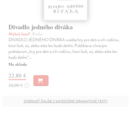
Divadlo jedného diváka
Mokoš Jozef
| Kniha
DIVADLO JEDNÉHO DIVÁKA uvádza hry pre deti a ich rodičov,
ktorí boli, sú, alebo ešte len budú deťmi. Publikácia s hravým
podnázvom „hry pre deti a ich rodičov, ktorí boli, sú, alebo ešte len
budú deťmi“…
Na sklade
22,80 €
24,00 €
?
ZOBRAZIŤ ĎALŠIE Z KATEGÓRIE DRAMATICKÉ TEXTY