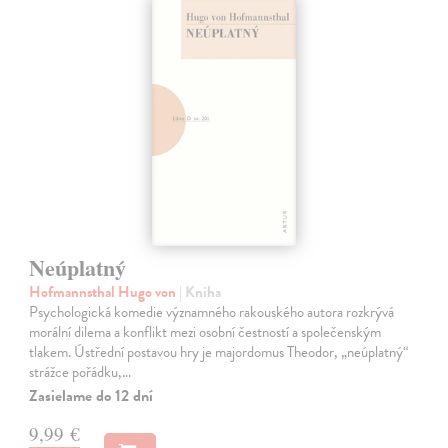
Neúplatný
Hofmannsthal Hugo von
| Kniha
Psychologická komedie významného rakouského autora rozkrývá
morální dilema a konflikt mezi osobní čestností a společenským
tlakem. Ústřední postavou hry je majordomus Theodor, „neúplatný“
strážce pořádku,…
Zasielame do 12 dní
9,99 €