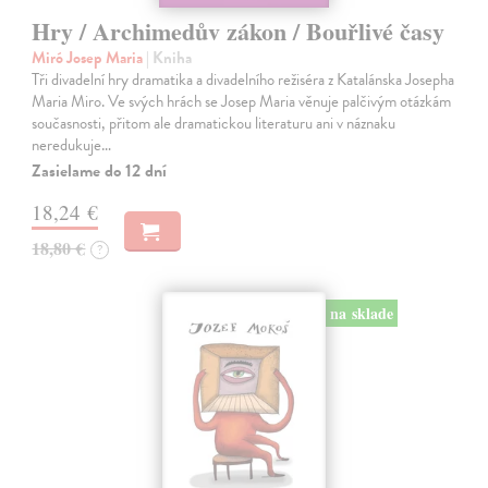
Hry / Archimedův zákon / Bouřlivé časy
Miró Josep Maria
| Kniha
Tři divadelní hry dramatika a divadelního režiséra z Katalánska Josepha
Maria Miro. Ve svých hrách se Josep Maria věnuje palčivým otázkám
současnosti, přitom ale dramatickou literaturu ani v náznaku
neredukuje…
Zasielame do 12 dní
18,24 €
18,80 €
?
na sklade