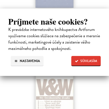
Sen noci svatojánské / A Midsummer
Night`s Dream
Príjmete naše cookies?
Shakespeare William
| Kniha
K prevádzke internetového kníhkupectva Artforum
Dvojjazyčné vydanie súborného Shakespearovho dramatického diela
v preklade Martina Hilského.
využívame cookies slúžiace na zabezpečenie a meranie
Zasielame do 12 dní
funkčnosti, marketingové účely a zaistenie vášho
maximálneho pohodlia a spokojnosti.
15,04 €
15,50 €
?
NASTAVENIA
SÚHLASÍM