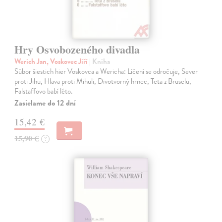
Hry Osvobozeného divadla
Werich Jan, Voskovec Jiří
| Kniha
Súbor šiestich hier Voskovca a Wericha: Líčení se odročuje, Sever
proti Jihu, Hlava proti Mihuli, Divotvorný hrnec, Teta z Bruselu,
Falstaffovo babí léto.
Zasielame do 12 dní
15,42 €
15,90 €
?