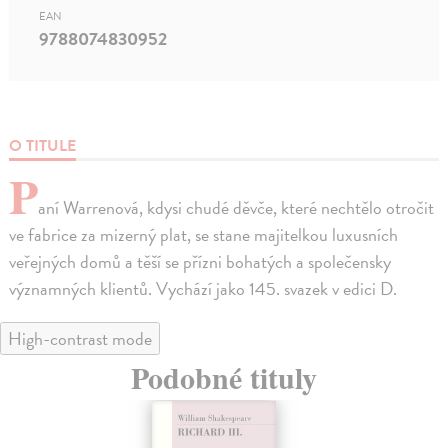
EAN
9788074830952
O TITULE
P
aní Warrenová, kdysi chudé děvče, které nechtělo otročit
ve fabrice za mizerný plat, se stane majitelkou luxusních
veřejných domů a těší se přízni bohatých a společensky
významných klientů. Vychází jako 145. svazek v edici D.
High-contrast mode
Podobné tituly