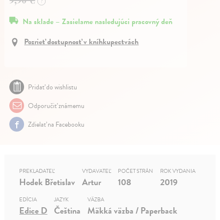
?
Na sklade – Zasielame nasledujúci pracovný deň
Pozrieť dostupnosť v kníhkupectvách
Pridať do wishlistu
Odporučiť známemu
Zdielať na Facebooku
PREKLADATEĽ
VYDAVATEĽ
POČET STRÁN
ROK VYDANIA
Hodek Břetislav
Artur
108
2019
EDÍCIA
JAZYK
VÄZBA
Edice D
Čeština
Mäkká väzba / Paperback