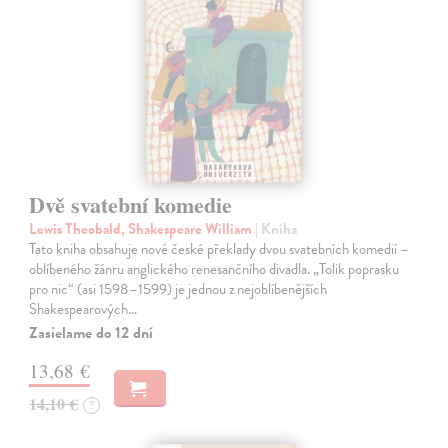
Dvě svatební komedie
Lewis Theobald, Shakespeare William
| Kniha
Tato kniha obsahuje nové české překlady dvou svatebních komedií –
oblíbeného žánru anglického renesančního divadla. „Tolik poprasku
pro nic“ (asi 1598–1599) je jednou z nejoblíbenějších
Shakespearových…
Zasielame do 12 dní
13,68 €
14,10 €
?