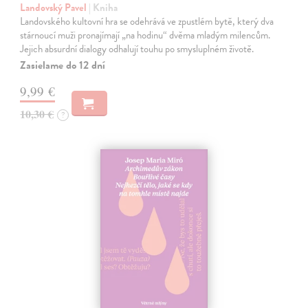
Landovský Pavel
| Kniha
Landovského kultovní hra se odehrává ve zpustlém bytě, který dva
stárnoucí muži pronajímají „na hodinu“ dvěma mladým milencům.
Jejich absurdní dialogy odhalují touhu po smysluplném životě.
Zasielame do 12 dní
9,99 €
10,30 €
?