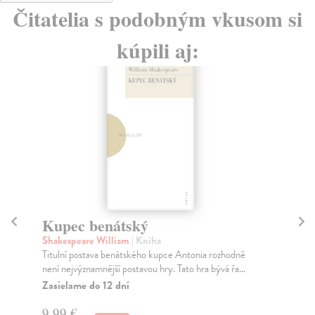
Čitatelia s podobným vkusom si
kúpili aj:
Richard III.
K
Shakespeare William
| Kniha
Sh
Jedno z nejpůsobivějších Shakespearových
Hla
historických dramat, které vypráví krvavou cestu
zam
Richarda I...
Za
Zasielame do 12 dní
10