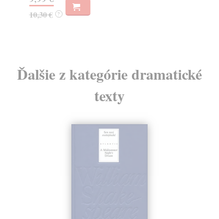
9,60 €
10
9,90 €
?
Ďalšie z kategórie dramatické
texty