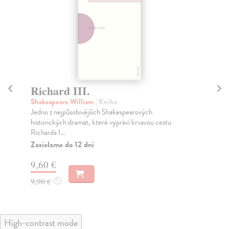
Richard III.
K
Shakespeare William
| Kniha
Sh
Jedno z nejpůsobivějších Shakespearových
Tit
historických dramat, které vypráví krvavou cestu
nen
Richarda I...
Za
Zasielame do 12 dní
9,
9,60 €
10
9,90 €
?
High-contrast mode