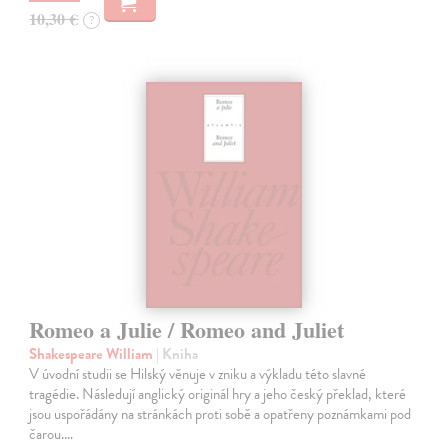
10,30 €
?
Romeo a Julie / Romeo and Juliet
Shakespeare William
| Kniha
V úvodní studii se Hilský věnuje v zniku a výkladu této slavné
tragédie. Následují anglický originál hry a jeho český překlad, které
jsou uspořádány na stránkách proti sobě a opatřeny poznámkami pod
čarou.…