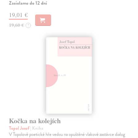
Zasielame do 12 dní
19,01 €
19,60 €
?
Kočka na kolejích
Topol Josef
| Kniha
V Topolově poetické hře vedou na opuštěné vlakové zastávce dialog