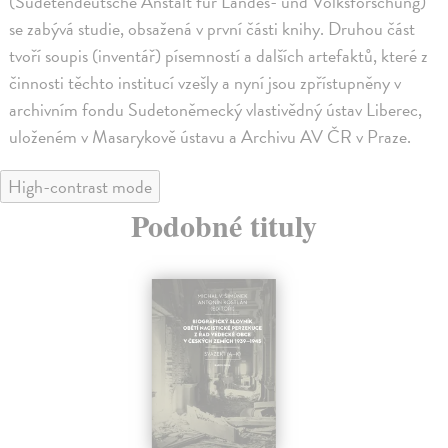
(Sudetendeutsche Anstalt für Landes- und Volksforschung)
se zabývá studie, obsažená v první části knihy. Druhou část
tvoří soupis (inventář) písemností a dalších artefaktů, které z
činnosti těchto institucí vzešly a nyní jsou zpřístupněny v
archivním fondu Sudetoněmecký vlastivědný ústav Liberec,
uloženém v Masarykově ústavu a Archivu AV ČR v Praze.
High-contrast mode
Podobné tituly