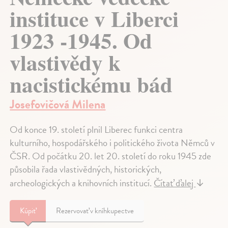
instituce v Liberci
1923 -1945. Od
vlastivědy k
nacistickému bád
Josefovičová Milena
Od konce 19. století plnil Liberec funkci centra
kulturního, hospodářského i politického života Němců v
ČSR. Od počátku 20. let 20. století do roku 1945 zde
působila řada vlastivědných, historických,
archeologických a knihovních institucí.
Čítať ďalej
↓
Kúpiť
Rezervovať v kníhkupectve