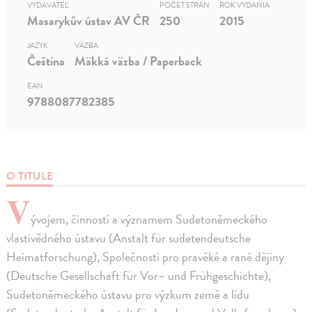
VYDAVATEĽ
POČET STRÁN
ROK VYDANIA
Masarykův ústav AV ČR
250
2015
JAZYK
VÄZBA
Čeština
Mäkká väzba / Paperback
EAN
9788087782385
O TITULE
V
ývojem, činností a významem Sudetoněmeckého
vlastivědného ústavu (Anstalt für sudetendeutsche
Heimatforschung), Společnosti pro pravěké a rané dějiny
(Deutsche Gesellschaft für Vor– und Frühgeschichte),
Sudetoněmeckého ústavu pro výzkum země a lidu