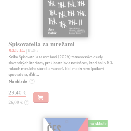
Spisovatelia za mrežami
Bábik Ján
| Kniha
Kniha Spisovatelia za mrežami (2026) zaznamenáva osudy
slovenských literátov, prekladateľov a novinárov, ktorí boli v 50.
rokoch minulého storočia väznení. Boli medzi nimi špičkoví
spisovatelia, ďalší…
Na sklade
?
23,40 €
26,00 €
?
na sklade