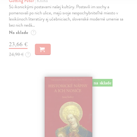
Getting Peter
| Kniha
Sú ikonickými postavami našej kultúry. Postavili im sochy a
pomenovali po nich ulice, majú svoje nespochybniteľné miesto v
lexikónoch literatúry aj učebniciach, slovenské moderné umenie sa
bez nich nedá…
Na sklade
?
23,66 €
24,90 €
?
na sklade