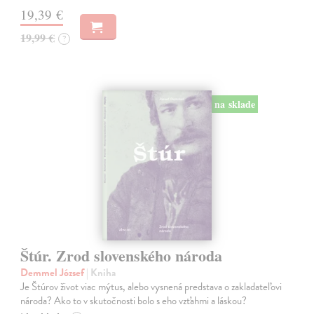
19,39 €
19,99 €
?
na sklade
Štúr. Zrod slovenského národa
Demmel József
| Kniha
Je Štúrov život viac mýtus, alebo vysnená predstava o zakladateľovi
národa? Ako to v skutočnosti bolo s eho vzťahmi a láskou?