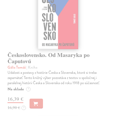
Československo. Od Masaryka po
Čaputovú
Gális Tomáš
| Kniha
Udalosti a postavy z histórie Česka a Slovenska, ktoré si treba
zapamätať. Tento knižný výber pozostáva z textov o spoločnej i
paralelnej histórii Česka a Slovenska od roku 1918 po súčasnosť.
Na sklade
?
16,39 €
16,90 €
?