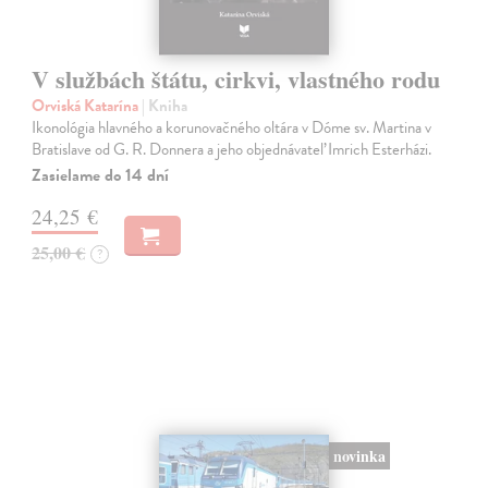
V službách štátu, cirkvi, vlastného rodu
Orviská Katarína
| Kniha
Ikonológia hlavného a korunovačného oltára v Dóme sv. Martina v
Bratislave od G. R. Donnera a jeho objednávateľ Imrich Esterházi.
Zasielame do 14 dní
24,25 €
25,00 €
?
novinka