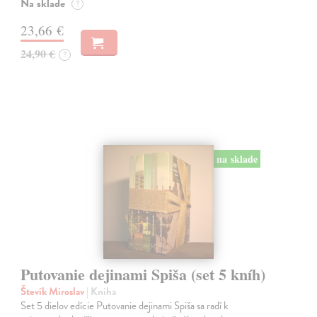
Na sklade
?
23,66 €
24,90 €
?
na sklade
Putovanie dejinami Spiša (set 5 kníh)
Števík Miroslav
| Kniha
Set 5 dielov edície Putovanie dejinami Spiša sa radí k