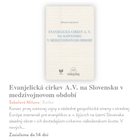
Evanjelická cirkev A.V. na Slovensku v
medzivojnovom období
Sokolová Milena
| Kniha
Koniec prvej svetovej vojny a následné geopolitické zmeny v strednej
Európe znamenali pre evanjelikov a. v. žijúcich na území Slovenska
zásadný obrat v ich dovtedajšom cirkevno-náboženskom živote. V
nových…
Zasielame do 14 dní