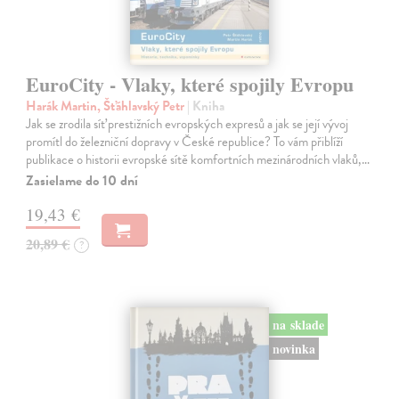
EuroCity - Vlaky, které spojily Evropu
Harák Martin, Šťáhlavský Petr
| Kniha
Jak se zrodila síť prestižních evropských expresů a jak se její vývoj
promítl do železniční dopravy v České republice? To vám přiblíží
publikace o historii evropské sítě komfortních mezinárodních vlaků,…
Zasielame do 10 dní
19,43 €
20,89 €
?
na sklade
novinka