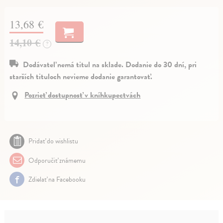
13,68 €
14,10 €
?
Dodávateľ nemá titul na sklade. Dodanie do 30 dní, pri
starších tituloch nevieme dodanie garantovať.
Pozrieť dostupnosť v kníhkupectvách
Pridať do wishlistu
Odporučiť známemu
Zdielať na Facebooku