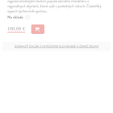
najpozoruhodnejším textom popularizačného charakteru o
regionálnych dejinách, ktoré vyšli v posledných rokoch. Čitateľský
úspech týchto kníh spočíva…
Na sklade
?
100,00 €
ZOBRAZIŤ ĎALŠIE Z KATEGÓRIE SLOVENSKÉ A ČESKÉ DEJINY