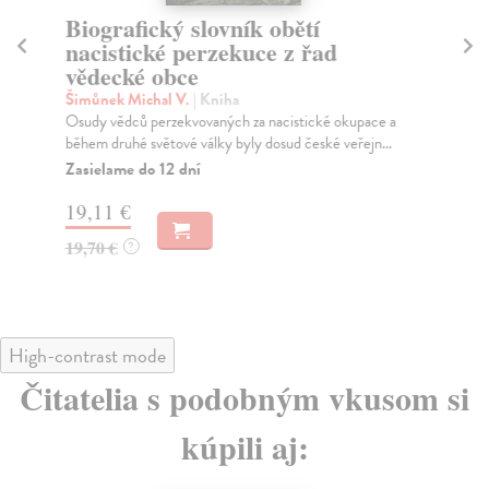
Biografický slovník obětí
K 
nacistické perzekuce z řad
Le
vědecké obce
Mon
žen
Šimůnek Michal V.
| Kniha
Za
Osudy vědců perzekvovaných za nacistické okupace a
během druhé světové války byly dosud české veřejn...
17
Zasielame do 12 dní
18
19,11 €
19,70 €
?
High-contrast mode
Čitatelia s podobným vkusom si
kúpili aj: