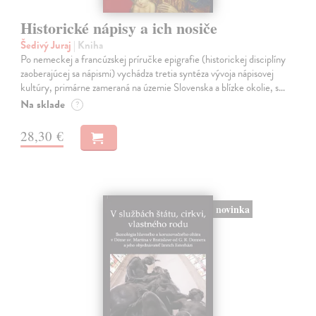
Historické nápisy a ich nosiče
Šedivý Juraj
| Kniha
Po nemeckej a francúzskej príručke epigrafie (historickej disciplíny
zaoberajúcej sa nápismi) vychádza tretia syntéza vývoja nápisovej
kultúry, primárne zameraná na územie Slovenska a blízke okolie, s…
Na sklade
?
28,30 €
novinka