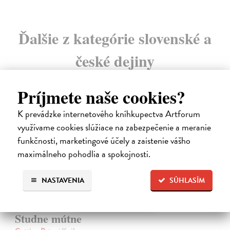
Ďalšie z kategórie slovenské a
české dejiny
Príjmete naše cookies?
na sklade
K prevádzke internetového kníhkupectva Artforum
využívame cookies slúžiace na zabezpečenie a meranie
funkčnosti, marketingové účely a zaistenie vášho
maximálneho pohodlia a spokojnosti.
NASTAVENIA
SÚHLASÍM
Studne mútne