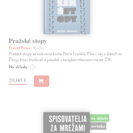
Pražské stopy
Frankl Peter
| Kniha
Pražské stopy sa volá nová kniha Petra Frankla. Píše v nej o židoch zo
Žiliny, ktorí študovali a pôsobili v terajšom hlavnom meste ČR.
Na sklade
?
20,00 €
na sklade
novinka