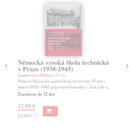
Německá vysoká škola technická
E
v Praze (1938-1945)
1
Josefovičová Milena
| Kniha
Mě
Historie Německé vysoké školy technické v Praze v
Kni
letech 1938–1945 připomíná křižovatku – bod, kde s...
pří
n...
Zasielame do 12 dní
Na
12,80 €
13
13,20 €
?
14