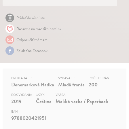
Pridať do wishlistu
Recenzia na medziknihami.sk
Odporučiť známemu
Zdielať na Facebooku
PREKLADATEĽ
VYDAVATEĽ
POČET STRÁN
Denemarková Radka
Mladá fronta
200
ROK VYDANIA
JAZYK
VÄZBA
2019
Čeština
Mäkká väzba / Paperback
EAN
9788020421951