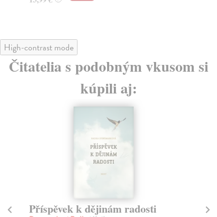
High-contrast mode
Čitatelia s podobným vkusom si
kúpili aj:
Příspěvek k dějinám radosti
Vi