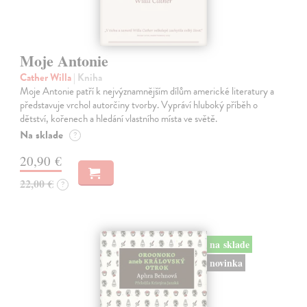
Moje Antonie
Cather Willa
| Kniha
Moje Antonie patří k nejvýznamnějším dílům americké literatury a
představuje vrchol autorčiny tvorby. Vypráví hluboký příběh o
dětství, kořenech a hledání vlastního místa ve světě.
Na sklade
?
20,90 €
22,00 €
?
na sklade
novinka