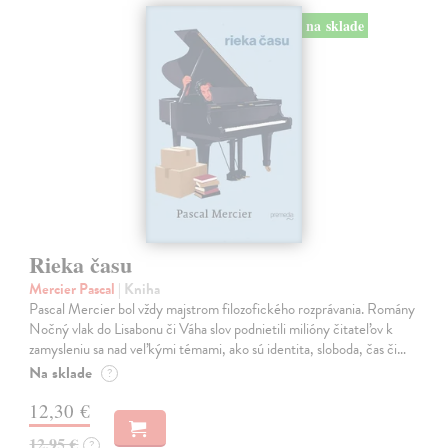
na sklade
Rieka času
Mercier Pascal
| Kniha
Pascal Mercier bol vždy majstrom filozofického rozprávania. Romány
Nočný vlak do Lisabonu či Váha slov podnietili milióny čitateľov k
zamysleniu sa nad veľkými témami, ako sú identita, sloboda, čas či…
Na sklade
?
12,30 €
12,95 €
?