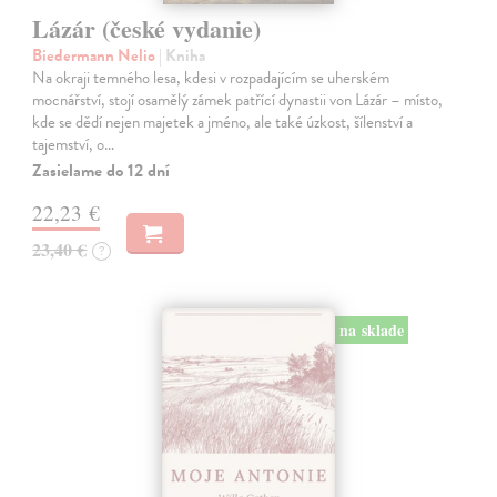
Lázár (české vydanie)
Biedermann Nelio
| Kniha
Na okraji temného lesa, kdesi v rozpadajícím se uherském
mocnářství, stojí osamělý zámek patřící dynastii von Lázár – místo,
kde se dědí nejen majetek a jméno, ale také úzkost, šílenství a
tajemství, o…
Zasielame do 12 dní
22,23 €
23,40 €
?
na sklade