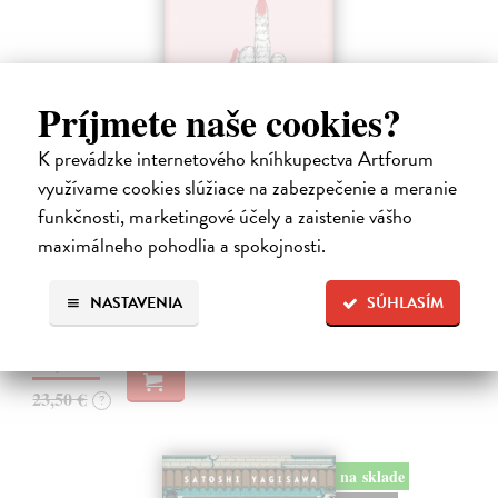
Príjmete naše cookies?
K prevádzke internetového kníhkupectva Artforum
využívame cookies slúžiace na zabezpečenie a meranie
Ahoj, debil
funkčnosti, marketingové účely a zaistenie vášho
Despentes Virginie
| Kniha
maximálneho pohodlia a spokojnosti.
Po trilógii Život Vernona Subutexa sa Virginie Despentes vracia s
románom, ktorý pripomína ultrasúčasnú verziu Nebezpečných
známostí. Ide o príbeh plný hnevu aj útechy, vzdoru aj prijatia.
NASTAVENIA
SÚHLASÍM
Na sklade
?
22,33 €
23,50 €
?
na sklade