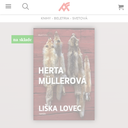
KNIHY
-
BELETRIA
-
SVETOVÁ
na sklade