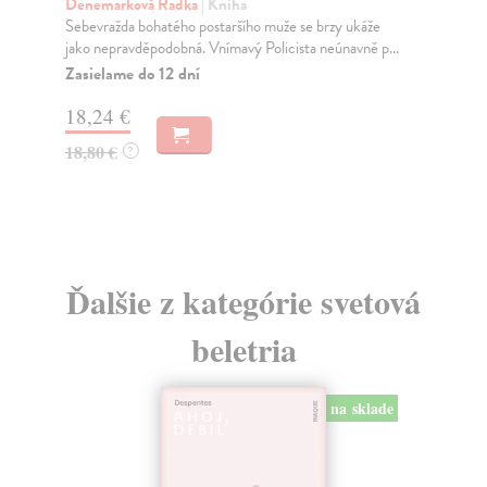
Denemarková Radka
| Kniha
Mül
Sebevražda bohatého postaršího muže se brzy ukáže
Dej
jako nepravděpodobná. Vnímavý Policista neúnavně p...
si 
Zasielame do 12 dní
Za
18,24 €
7,
18,80 €
8,
?
Ďalšie z kategórie svetová
beletria
na sklade