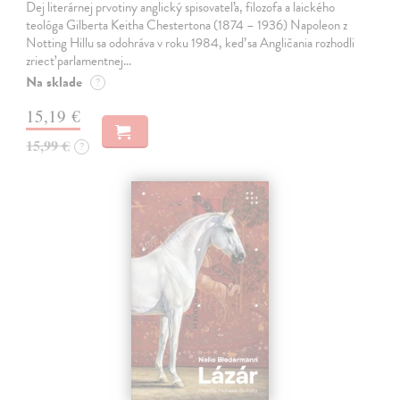
Dej literárnej prvotiny anglický spisovateľa, filozofa a laického
teológa Gilberta Keitha Chestertona (1874 – 1936) Napoleon z
Notting Hillu sa odohráva v roku 1984, keď sa Angličania rozhodli
zriecť parlamentnej…
Na sklade
?
15,19 €
15,99 €
?