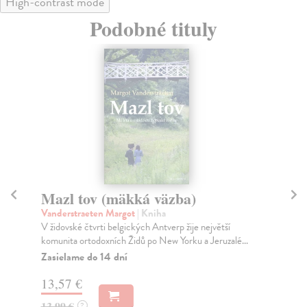
High-contrast mode
Podobné tituly
Mazl tov (mäkká väzba)
I 
Vanderstraeten Margot
| Kniha
Sta
V židovské čtvrti belgických Antverp žije největší
Kdy
komunita ortodoxních Židů po New Yorku a Jeruzalé...
Eli
Zasielame do 14 dní
Na
13,57 €
20
13,99 €
21
?