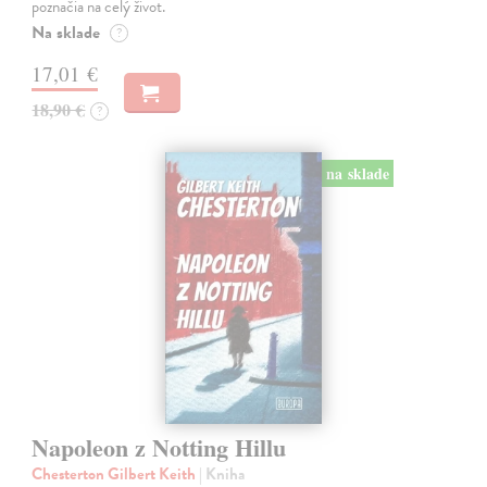
poznačia na celý život.
Na sklade
?
17,01 €
18,90 €
?
na sklade
Napoleon z Notting Hillu
Chesterton Gilbert Keith
| Kniha