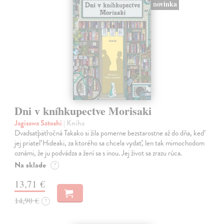
novinka
Dni v kníhkupectve Morisaki
Jagisawa Satoshi
| Kniha
Dvadsaťpäťročná Takako si žila pomerne bezstarostne až do dňa, keď
jej priateľ Hideaki, za ktorého sa chcela vydať, len tak mimochodom
oznámi, že ju podvádza a žení sa s inou. Jej život sa zrazu rúca.
Na sklade
?
13,71 €
14,90 €
?