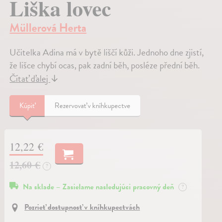
Liška lovec
Müllerová Herta
Učitelka Adina má v bytě liščí kůži. Jednoho dne zjistí,
že lišce chybí ocas, pak zadní běh, posléze přední běh.
Čítať ďalej
↓
Kúpiť
Rezervovať v kníhkupectve
12,22 €
12,60 €
?
Na sklade – Zasielame nasledujúci pracovný deň
?
Pozrieť dostupnosť v kníhkupectvách