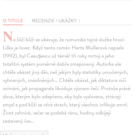
O TITULE
RECENZIE / UKÁŽKY
1
N
a liščí kůži se ukazuje, že rumunská tajná služba hrozí:
Liška je lovec. Když tento román Herta Müllerová napsala
(1992), byl Ceauşescu už téměř tři roky mrtvý a jeho
totalitní systém poměrně dobře zmapovaný. Autorka ale
chtěla ukázat jiný děs, než jakým byly statistiky umučených,
vyhnaných, znásilněných… Chtěla ukázat, jak diktatura ničí
vnímání, jak propaganda likviduje význam řeči. Protože právě
slova, kterým bylo odepřeno, aby byla vyslovena, ztrácejí
smysl a pod kůži se vtírá strach, který všechno infikuje smrtí.
Život zahnívá, večer se podobá ránu, hodiny odbíjejí
zastavený čas…