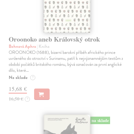
Oroonoko aneb Královský otrok
Behnová Aphra
| Kniha
OROONOKO (1688), bizarní barokní příběh afrického prince
uvrženého do otroctví v Surinamu, patří k nejvýznamnějším textům z
období počátků britského románu, bývá označován za první anglické
dílo, které…
Na sklade
?
15,68 €
16,50 €
?
na sklade