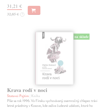
31,21 €
32,85 €
?
na sklade
Krava rodí v noci
Statovci Pajtim
| Kniha
Píše sa rok 1996. Vo Fínsku vychovávaný osemročný chlapec trávi
letné prázdniny v Kosove, kde zažíva čudesné udalosti, ktoré ho