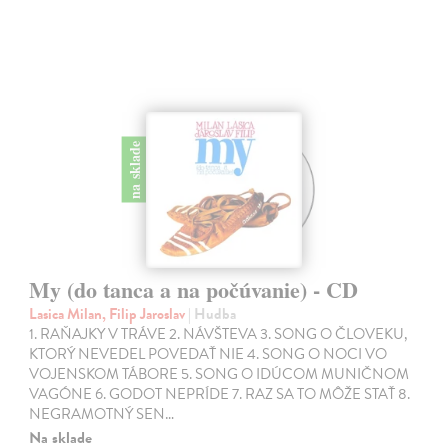
na sklade
My (do tanca a na počúvanie) - CD
Lasica Milan, Filip Jaroslav
| Hudba
1. RAŇAJKY V TRÁVE 2. NÁVŠTEVA 3. SONG O ČLOVEKU,
KTORÝ NEVEDEL POVEDAŤ NIE 4. SONG O NOCI VO
VOJENSKOM TÁBORE 5. SONG O IDÚCOM MUNIČNOM
VAGÓNE 6. GODOT NEPRÍDE 7. RAZ SA TO MÔŽE STAŤ 8.
NEGRAMOTNÝ SEN…
Na sklade