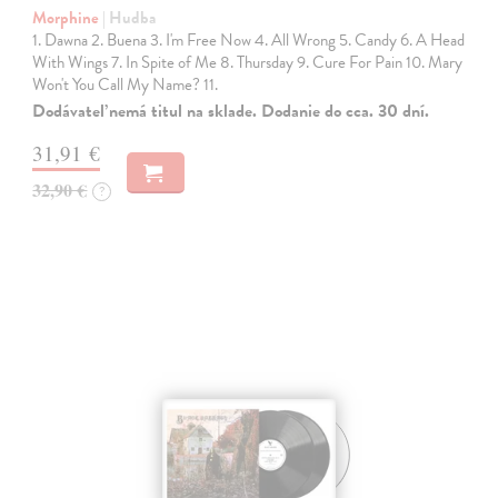
Morphine
| Hudba
1. Dawna 2. Buena 3. I'm Free Now 4. All Wrong 5. Candy 6. A Head
With Wings 7. In Spite of Me 8. Thursday 9. Cure For Pain 10. Mary
Won't You Call My Name? 11.
Dodávateľ nemá titul na sklade. Dodanie do cca. 30 dní.
31,91 €
32,90 €
?