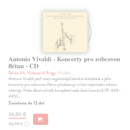
Antonio Vivaldi - Koncerty pro zobcovou
flétnu - CD
Stivín Jiří, Virtuosi di Praga
| Hudba
Antonio Vivaldi patří mezi nejplodnější barokní skladatele a jeho
koncerty pro zobcovou flétnu představují vrchol repertoáru tohoto
nástroje. Naše album přináší kompletní sadu šesti koncertů (R. 440–
445)…
Zasielame do 12 dní
16,01 €
16,50 €
?