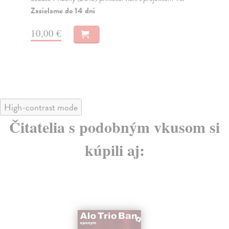
Zasielame do 14 dní
Na
9,
10,00 €
10
High-contrast mode
Čitatelia s podobným vkusom si
kúpili aj: