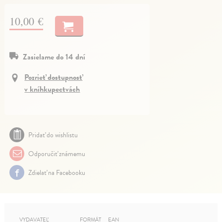
10,00 €
Zasielame do 14 dní
Pozrieť dostupnosť
v kníhkupectvách
Pridať do wishlistu
Odporučiť známemu
Zdielať na Facebooku
VYDAVATEĽ
FORMÁT
EAN