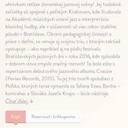
ohnivkom reťaze slovenskej jazzovej scény! Jej hudobné
začiatky sú spojené s poľským Krakovom, kde študovala
na Akadémii múzických umení jazz a interpretáciu
klasickej hudby, ale v súčasnosti už viac rokov stabilne
pôsobí v Bratislave. Okrem pedagogickej činnosti a
práce s deťmi, sa venuje aj svojmu triu, s ktorým taktiež
vystupuje – ako napríklad aj na pódiu festivalu
Bratislavských jazzových dní v roku 2016, kde spôsobila
v dobrom slova zmysle značný rozruch! To bolo ešte s
repertoárom debutového jazzového albumu Cracow
(Pavian Records, 2015). Tu jej trio tvorili spolužiaci z
Poľska, ktorých teraz vymenila za Taliana Eneu Bariho –
kontrabas a Slováka Jozefa Krupu – bicie nástroje.
Čítať ďalej
↓
Kúpiť
Rezervovať v kníhkupectve