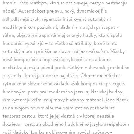
hraníc. Patrí všetkým, ktorí sa držia svojej cesty a nestrácajú
nádej.“ Autentickosť prejavu, nový, dynamickejší a
odhodlanejší zvuk, repertoár inšpirovaný autorskými
modálnymi kompozíciami, hľadaním nových prístupov v
súhre, objavovanie spontánnej energie hudby, ktorú spolu
hudobníci vytvárajú – to všetko sú atribúty, ktoré tento
autorský album prináša na slovenskú jazzovú scénu. Všetky
nové kompozície a improvizácie, ktoré sa na albume
nachádzajú, majú pôvod predovšetkým v slovanskej melodike
a rytmike, ktorá je autorke najbližšia. Okrem melodicko-
rytmického slovanského základu však kompozície pracujú s
hudobnými postupmi moderného jazzu aj klasickej hudby,
čím vytvárajú veľmi zaujímavý hudobný materiál. Jana Bezek
sa na svojom novom albume Spiralization rozhodla ísť
tentoraz cestou, ktorá je jej vlastná a v ktorej neustále
dozrieva - cestou slobodného hudobného jazyka s rešpektom
voči klasickej tvorbe a objavovaním nových spôsobov