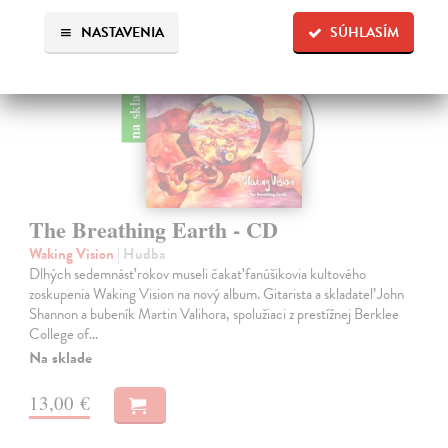
NASTAVENIA
SÚHLASÍM
na sklade
The Breathing Earth - CD
Waking Vision
| Hudba
Dlhých sedemnásť rokov museli čakať fanúšikovia kultového
zoskupenia Waking Vision na nový album. Gitarista a skladateľ John
Shannon a bubeník Martin Valihora, spolužiaci z prestížnej Berklee
College of…
Na sklade
13,00 €