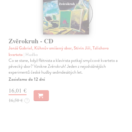
Zvěrokruh - CD
Jonáš Gabriel, Kühnův smíšený sbor, Stivín Jiří, Talichovo
kvarteto
| Hudba
Co se stane, když flétnista a klavírista potkají smyčcové kvarteto a
pěvecký sbor? Vznikne Zvěrokruh! Jeden z nejodvážnějších
experimentů české hudby sedmdesátých let.
Zasielame do 12 dní
16,01 €
16,50 €
?