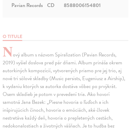
Pavian Records
CD
8588006154801
O TITULE
N
ový album s názvom Spiralization (Pavian Records,
2019) vyšiel doslova pred pár dňami. Album prináša okrem
autorkiných kompozícií, vytvorených priamo pre jej trio, aj
nové tri sólové skladby (Music persists, Eugeniusz a Airship),
k vydaniu ktorých sa autorka dostáva vôbec po prvýkrát.
Osem skladieb je potom v prevedení tria. Ako hovorí
samotná Jana Bezek: „Piesne hovoria o ľuďoch a ich
inšpirujúcich činoch, hovoria o emóciách, aké človek
nestretáva každý deň, hovoria o prepletených cestách,
nedokonalostiach a životných vášňach. Je to hudba bez