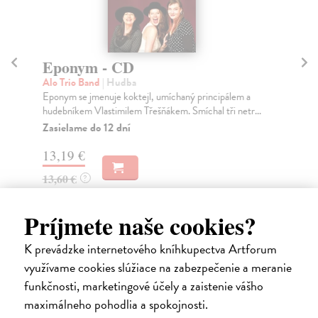
Eponym - CD
R
Alo Trio Band
| Hudba
Val
Eponym se jmenuje koktejl, umíchaný principálem a
Mla
hudebníkem Vlastimilem Třešňákem. Smíchal tři netr...
deb
Zasielame do 12 dní
Za
13,19 €
10
13,60 €
?
Príjmete naše cookies?
K prevádzke internetového kníhkupectva Artforum
Ďalšie z kategórie hudba
využívame cookies slúžiace na zabezpečenie a meranie
funkčnosti, marketingové účely a zaistenie vášho
maximálneho pohodlia a spokojnosti.