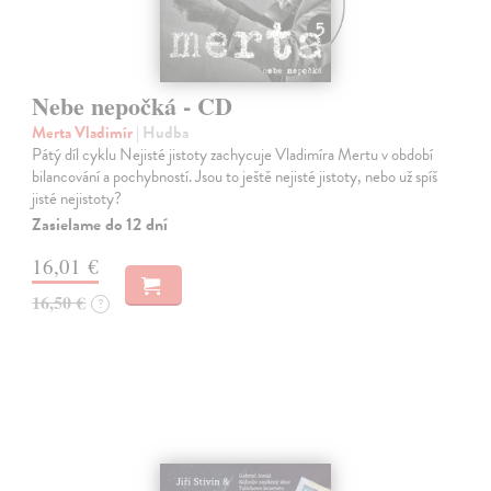
Nebe nepočká - CD
Merta Vladimír
| Hudba
Pátý díl cyklu Nejisté jistoty zachycuje Vladimíra Mertu v období
bilancování a pochybností. Jsou to ještě nejisté jistoty, nebo už spíš
jisté nejistoty?
Zasielame do 12 dní
16,01 €
16,50 €
?