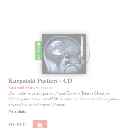
na sklade
Karpatskí Pastieri - CD
Karpatskí Pastieri
| Hudba
„Som stále karpatský pastier...“ písal Dominik Tatarka Silvestrovi
Krčmérymu v liste v roku 1986. A práve podľa toho si našla svoj názov
slovenská skupina Karpatskí Pastieri.
Na sklade
10,00 €