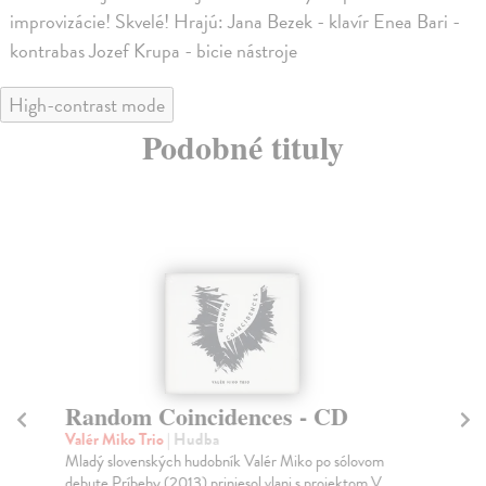
improvizácie! Skvelé! Hrajú: Jana Bezek - klavír Enea Bari -
kontrabas Jozef Krupa - bicie nástroje
High-contrast mode
Podobné tituly
Random Coincidences - CD
P
Valér Miko Trio
| Hudba
Kir
Mladý slovenských hudobník Valér Miko po sólovom
Slo
debute Príbehy (2013) priniesol vlani s projektom V...
poz