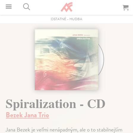
OSTATNÉ
-
HUDBA
Spiralization - CD
Bezek Jana Trio
Jana Bezek je veľmi nenápadným, ale o to stabilnejším