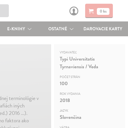
0 ks
E-KNIHY
OSTATNÉ
DAROVACIE KARTY
VYDAVATEĽ
Typi Universitatis
Tyrnaviensis / Veda
POČET STRÁN
100
ROK VYDANIA
dnej terminológie v
2018
afiách iných
JAZYK
d.) 2016 ...).
Slovenčina
ho faktora ako
nkluzívnej
VÄZBA