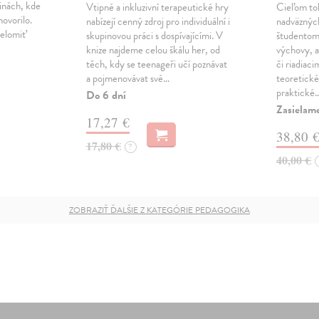
dinách, kde
Vtipné a inkluzivní terapeutické hry
Cieľom to
ovorilo.
nabízejí cenný zdroj pro individuální i
nadväzných
relomiť
skupinovou práci s dospívajícími. V
študentom 
knize najdeme celou škálu her, od
výchovy, a
těch, kdy se teenageři učí poznávat
či riadiac
a pojmenovávat své…
teoretické
praktické
Do 6 dní
Zasielam
17,27 €
38,80 
17,80 €
?
40,00 €
ZOBRAZIŤ ĎALŠIE Z KATEGÓRIE PEDAGOGIKA