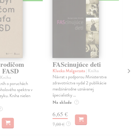
 rodičom
FAScinujúce deti
Kr
 s FASD
ro
Klecka Malgorzata
| Kniha
Návrat s podporou Ministerstva
 Kniha
Ken
zdravotníctva vydal 2 publikácie
kníh o poruchách
Ako
medzinárodne uznávanej
oholového spektra v
väzb
špecialistky ...
zyku. Kniha nielen
odol
a ...
Na sklade
?
Na 
?
6,65 €
13
7,00 €
?
13,