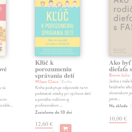
Kľúč k
Ako byť
ové
porozumeniu
dieťaťa
správania detí
Brown Julia
|
Jedna z mála 
Wilson Claire
| Kniha
fetálneho alk
 sú
Kniha poskytuje odpovede na tri
slovenskom ja
podstatné otázky pri výchove detí
jasne...
úcim
a pomáha rodičom aj
roblé...
profesionálom ...
Na sklade
Zasielame do 10 dní
10,00 €
12,60 €