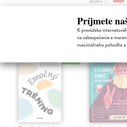
10,99 €
?
Príjmete na
K prevádzke internetové
High-contrast mode
na zabezpečenie a merani
Čit
maximálneho pohodlia a 
klade
na sklade