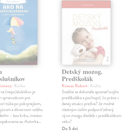
a
Detský mozog.
slušníkov
Predškolák
 Simona
| Kniha
Krause Robert
| Kniha
na (nepo)slušníkov je
Snažíte sa dokonale spoznať svojho
m sprievodcom pre
predškoláka a pochopiť, čo práve v
torí túžia po pokojnejšom,
danej situácii prežíva? Je možné
ujúcom a dôvernom vzťahu
vlastným úsilím podporiť zdravý
 deťmi – bez kriku, trestov
vývin mozgu dieťaťa v predškolskom
 opakovania sa. Autorka…
veku?
Do 5 dní