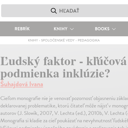
REBRÍK
KNIHY
BOOKS
KNIHY
-
SPOLOČENSKÉ VEDY
-
PEDAGOGIKA
Ľudský faktor - kľúčová
podmienka inklúzie?
Šuhajdová Ivana
Cieľom monografie nie je venovať pozornosť objasneniu zákla
deklarovanej problematike, ktorú čitateľ môže nájsť v monogr
autorov (J. Slowík, 2007, V. Lechta (ed.), 2010b, V. Lechta (e
Monografia si kladie za cieľ poukázať na nevyhnutnosť ľudské
kľúčovej podmienky úspešného zavádzania a realizovania tak i