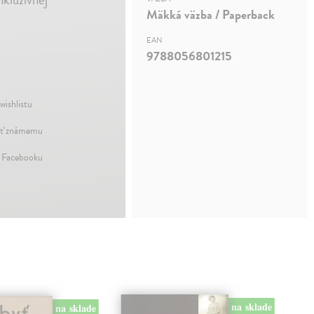
Mäkká väzba / Paperback
EAN
9788056801215
wishlistu
ť známemu
a Facebooku
na sklade
na sklade