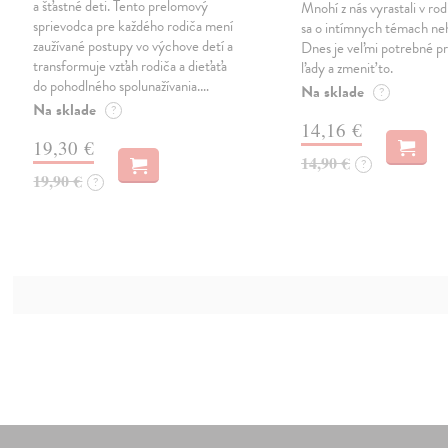
a šťastné deti. Tento prelomový
Mnohí z nás vyrastali v ro
sprievodca pre každého rodiča mení
sa o intímnych témach neh
zaužívané postupy vo výchove detí a
Dnes je veľmi potrebné p
transformuje vzťah rodiča a dieťaťa
ľady a zmeniť to.
do pohodlného spolunažívania.…
Na sklade
?
Na sklade
?
14,16 €
19,30 €
14,90 €
?
19,90 €
?