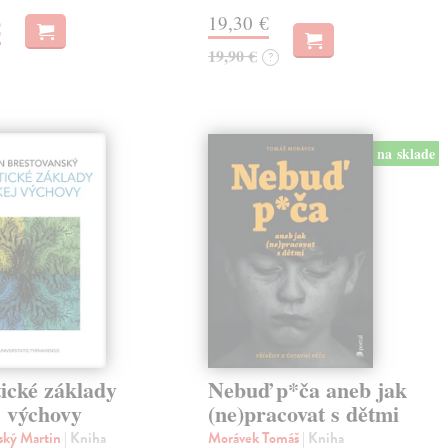
19,30 €
€
19,90 €
?
na sklade
ické základy
Nebuď p*ča aneb jak
j výchovy
(ne)pracovat s dětmi
ský Martin
| Kniha
Morávek Tomáš
| Kniha