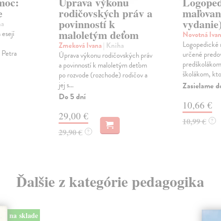
moc:
Úprava výkonu
Logoped
e
rodičovských práv a
maľovan
povinností k
vydanie
ha
maloletým deťom
esejí
Novotná Iva
Logopedické 
Zmeková Ivana
| Kniha
a Petra
určené pred
Úprava výkonu rodičovských práv
predškolákom 
a povinností k maloletým deťom
školákom, kto
po rozvode (rozchode) rodičov a
jej s...
Zasielame d
Do 5 dní
10,66 €
29,00 €
10,99 €
?
29,90 €
?
Ďalšie z kategórie pedagogika
na sklade