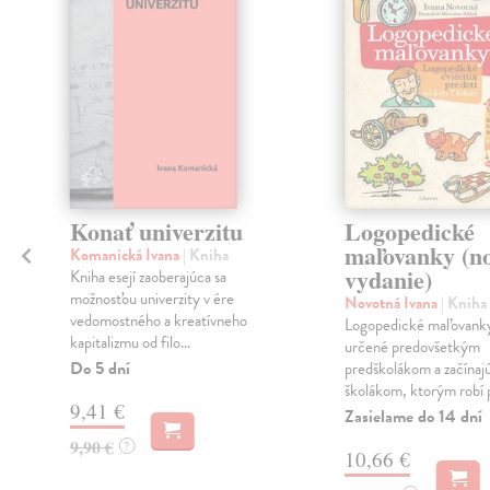
Konať univerzitu
Logopedické
maľovanky (n
Komanická Ivana
| Kniha
vydanie)
Kniha esejí zaoberajúca sa
možnosťou univerzity v ére
Novotná Ivana
| Kniha
vedomostného a kreatívneho
Logopedické maľovanky
kapitalizmu od filo...
určené predovšetkým
Do 5 dní
y
predškolákom a začínaj
školákom, ktorým robí p
9,41 €
Zasielame do 14 dní
9,90 €
?
10,66 €