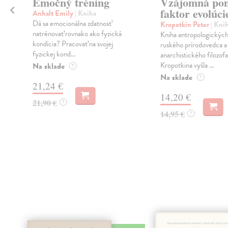
Emočný tréning
Vzájomná po
faktor evolúci
Anhalt Emily
| Kniha
a
Dá sa emocionálna zdatnosť
Kropotkin Peter
| Kni
natrénovať rovnako ako fyzická
Kniha antropologických 
kondícia? Pracovať na svojej
ruského prírodovedca a
fyzickej kond...
anarchistického filozof
Kropotkina vyšla ...
Na sklade
?
Na sklade
?
21,24 €
14,20 €
21,90 €
?
14,95 €
?