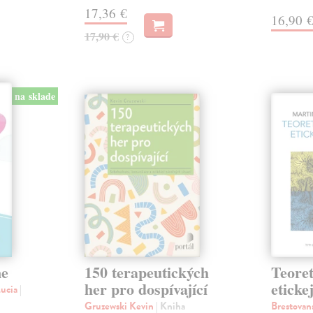
17,36 €
16,90 
17,90 €
?
na sklade
ne
150 terapeutických
Teoret
her pro dospívající
eticke
Lucia
|
Gruzewski Kevin
| Kniha
Brestovan