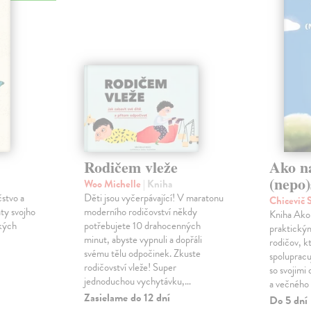
Rodičem vleže
Ako n
(nepo)
Woo Michelle
| Kniha
čstvo a
Děti jsou vyčerpávající! V maratonu
Chicevič
ty svojho
moderního rodičovství někdy
Kniha Ako 
ckých
potřebujete 10 drahocenných
praktický
minut, abyste vypnuli a dopřáli
rodičov, k
svému tělu odpočinek. Zkuste
spoluprac
rodičovství vleže! Super
so svojimi
jednoduchou vychytávku,…
a večného
Zasielame do 12 dní
Do 5 dní