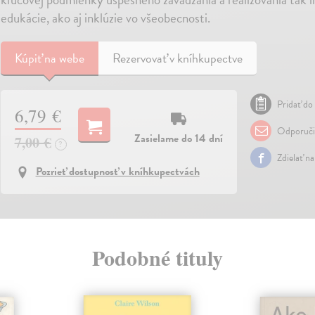
edukácie, ako aj inklúzie vo všeobecnosti.
Kúpiť
na webe
Rezervovať v kníhkupectve
Pridať do 
6,79 €
Odporuči
Zasielame do 14 dní
7,00 €
?
Zdielať n
Pozrieť dostupnosť v kníhkupectvách
Podobné tituly