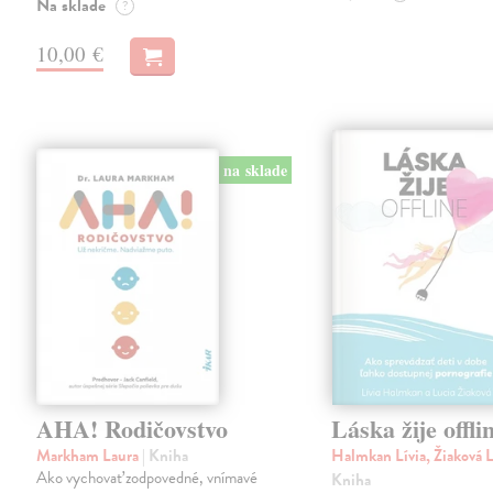
Na sklade
?
10,00 €
na sklade
AHA! Rodičovstvo
Láska žije offli
Markham Laura
| Kniha
Halmkan Lívia, Žiaková 
Ako vychovať zodpovedné, vnímavé
Kniha