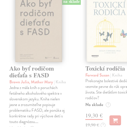
na sklade
Ako byť rodičom
Toxickí rodičia
dieťaťa s FASD
Forward Susan
| Kniha
Prekonajte bolestivé dedi
Brown Julia, Mather Mary
| Kniha
vezmite pevne do rúk opra
Jedna z mála kníh o poruchách
života. Ste dieťaťom toxi
fetálneho alkoholového spektra v
rodičov?
slovenskom jazyku. Kniha nielen
Na sklade
jasne a zrozumiteľne popisuje
?
problematiku FASD, ale ponúka aj
19,30 €
konkrétne rady pri výchove detí s
touto diagnózou.…
19,90 €
?