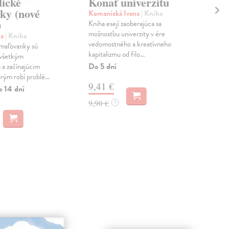
ické
Konať univerzitu
Ne
ky (nové
st
Komanická Ivana
| Kniha
)
Kniha esejí zaoberajúca sa
Sil
možnosťou univerzity v ére
Jed
na
| Kniha
vedomostného a kreatívneho
duše
maľovanky sú
kapitalizmu od filo...
roko
ovšetkým
best
Do 5 dní
a začínajúcim
rým robí problé...
Na 
9,41 €
o 14 dní
18
9,90 €
?
19,