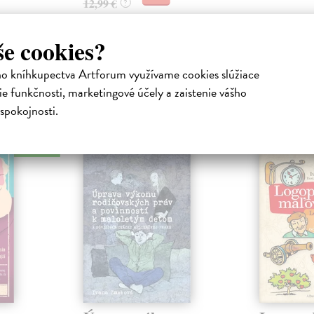
12,99 €
?
še cookies?
ho kníhkupectva Artforum využívame cookies slúžiace
e funkčnosti, marketingové účely a zaistenie vášho
atelia s podobným vkusom si kúpili
spokojnosti.
na sklade