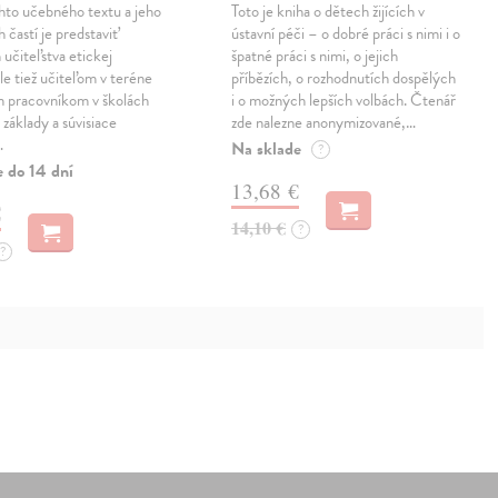
hto učebného textu a jeho
Toto je kniha o dětech žijících v
 častí je predstaviť
ústavní péči – o dobré práci s nimi i o
učiteľstva etickej
špatné práci s nimi, o jejich
le tiež učiteľom v teréne
příbězích, o rozhodnutích dospělých
im pracovníkom v školách
i o možných lepších volbách. Čtenář
 základy a súvisiace
zde nalezne anonymizované,…
…
Na sklade
?
e do 14 dní
13,68 €
€
14,10 €
?
?