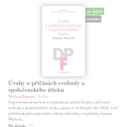
na sklade
novinka
Úvahy o příčinách svobody a
společenského útisku
Weilová Simone
| Kniha
Argumentačně sevřené a myšlenkově subtilní Úvahy o příčinách
svobody a společenského útisku, psané ve druhé půli roku 1934, tvoří
přehlížené jádro písemného odkazu aktivistky a myslitelky Simone
Weilové…
Na sklade
?