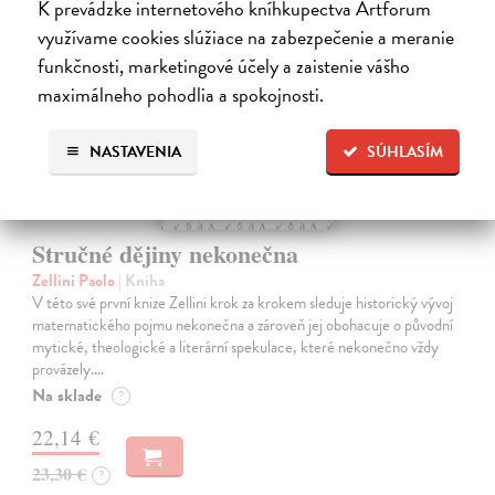
K prevádzke internetového kníhkupectva Artforum
novinka
využívame cookies slúžiace na zabezpečenie a meranie
funkčnosti, marketingové účely a zaistenie vášho
maximálneho pohodlia a spokojnosti.
NASTAVENIA
SÚHLASÍM
Stručné dějiny nekonečna
Zellini Paolo
| Kniha
V této své první knize Zellini krok za krokem sleduje historický vývoj
matematického pojmu nekonečna a zároveň jej obohacuje o původní
mytické, theologické a literární spekulace, které nekonečno vždy
provázely.…
Na sklade
?
22,14 €
23,30 €
?