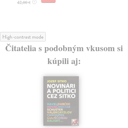
42,00 €
?
33
35
High-contrast mode
Čitatelia s podobným vkusom si
kúpili aj: