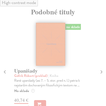
High-contrast mode
Podobné tituly
na sklade
Upanišady
E
ko
Gáfrik Róbert (preklad)
| Kniha
Rané upanišady (asi 7. – 5. stor. pred n. l.) patria k
Ihr
najstarším dochovaným filozofickým textom na ...
Pro
ume
Na sklade
?
uva.
40,74 €
Za