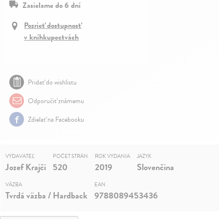
Zasielame do 6 dní
Pozrieť dostupnosť
v kníhkupectvách
Pridať do wishlistu
Odporučiť známemu
Zdielať na Facebooku
VYDAVATEĽ
POČET STRÁN
ROK VYDANIA
JAZYK
Jozef Krajči
520
2019
Slovenčina
VÄZBA
EAN
Tvrdá väzba / Hardback
9788089453436