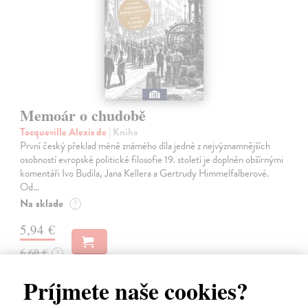
Memoár o chudobě
Tocqueville Alexis de
| Kniha
První český překlad méně známého díla jedné z nejvýznamnějších
osobností evropské politické filosofie 19. století je doplněn obšírnými
komentáři Ivo Budila, Jana Kellera a Gertrudy Himmelfalberové.
Od…
Na sklade
?
5,94 €
6,60 €
?
Príjmete naše cookies?
na sklade