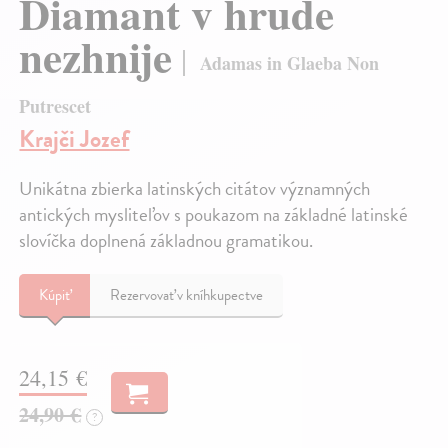
Diamant v hrude
nezhnije
Adamas in Glaeba Non
Putrescet
Krajči Jozef
Unikátna zbierka latinských citátov významných
antických mysliteľov s poukazom na základné latinské
slovíčka doplnená základnou gramatikou.
Kúpiť
Rezervovať v kníhkupectve
24,15 €
24,90 €
?