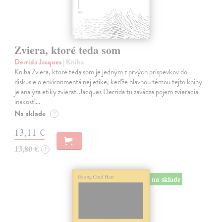
Zviera, ktoré teda som
Derrida Jacques
| Kniha
Kniha Zviera, ktoré teda som je jedným z prvých príspevkov do
diskusie o environmentálnej etike, keďže hlavnou témou tejto knihy
je analýza etiky zvierat. Jacques Derrida tu zavádza pojem zvieracia
inakosť.…
Na sklade
?
13,11 €
13,80 €
?
na sklade