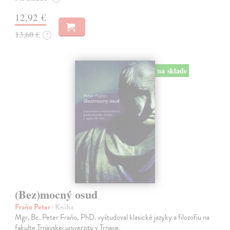
12,92 €
13,60 €
?
na sklade
(Bez)mocný osud
Fraňo Peter
| Kniha
Mgr. Bc. Peter Fraňo, PhD. vyštudoval klasické jazyky a filozofiu na
fakulte Trnavskej univerzity v Trnave.