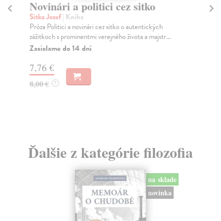
Novinári a politici cez sitko
H
Sitko Jozef
| Kniha
Ha
Próza Politici a novinári cez sitko o autentických
Azd
zážitkoch s prominentmi verejného života a majstr...
než
Zasielame do 14 dní
Do
7,76 €
14
8,00 €
14
?
Ďalšie z kategórie filozofia
na sklade
novinka