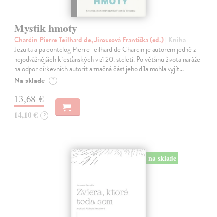
Mystik hmoty
Chardin Pierre Teilhard de, Jirousová Františka (ed.)
| Kniha
Jezuita a paleontolog Pierre Teilhard de Chardin je autorem jedné z
nejodvážnějších křesťanských vizí 20. století. Po většinu života narážel
na odpor církevních autorit a značná část jeho díla mohla vyjít…
Na sklade
?
13,68 €
14,10 €
?
na sklade