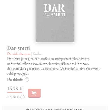
Dar smrti
Derrida Jacques
| Kniha
Dar smrti je originální filosofickou interpretací Abrahámova
obětování Izáka a zároveň excelentním příkladem Derridovy
dekonstrukce paradoxní události daru. Obětování jakožto dar smrti v
sobě propojuje…
Na sklade
?
16,78 €
17,30 €
?