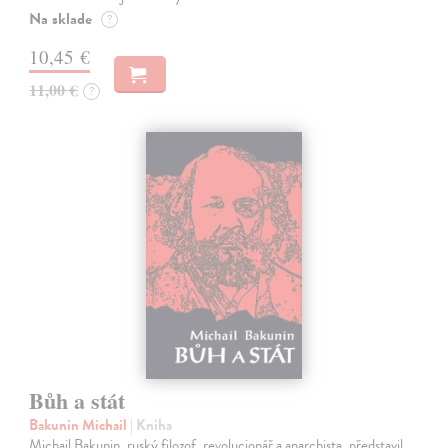
Na sklade
?
10,45 €
11,00 €
?
Bůh a stát
Bakunin Michail
| Kniha
Michail Bakunin, ruský filozof, revolucionář a anarchista, představil