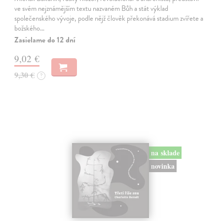
ve svém nejznámějším textu nazvaném Bůh a stát výklad
společenského vývoje, podle nějž člověk překonává stadium zvířete a
božského…
Zasielame do 12 dní
9,02 €
9,30 €
?
na sklade
novinka