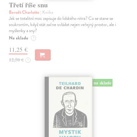
Třetí říše snu
Beradt Charlotte
| Kniha
Jak se totalitní moc zapisuje do lidského nitra? Co se stane se
soukromím, když stát začne ovládat nejen veřejný prostor, ale i
myšlenky a sny?
Na sklade
?
11,25 €
12,50 €
?
na sklade