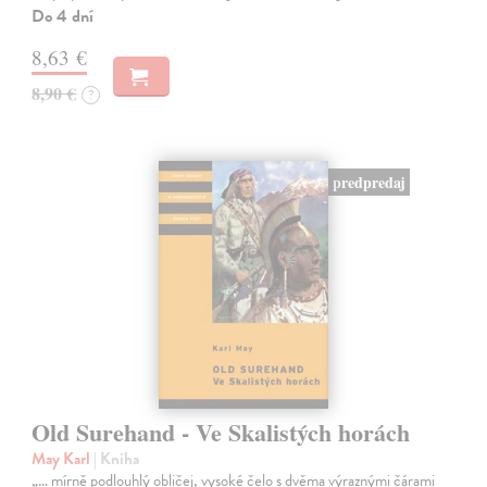
Do 4 dní
8,63 €
8,90 €
?
predpredaj
Old Surehand - Ve Skalistých horách
May Karl
| Kniha
„… mírně podlouhlý obličej, vysoké čelo s dvěma výraznými čárami