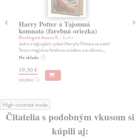
Harry Potter a Tajomná
H
komnata (farebná oriezka)
(f
Rowlingová Joanne K.
| Kniha
Ro
Jedno z najkrajších vydaní Harryho Pottera na svete!
Jed
Teraz s magickou farebnou oriezkou a so slávnou...
Ter
Na sklade
Do
?
19,30 €
19
19,90 €
19
?
High-contrast mode
Čitatelia s podobným vkusom si
kúpili aj: