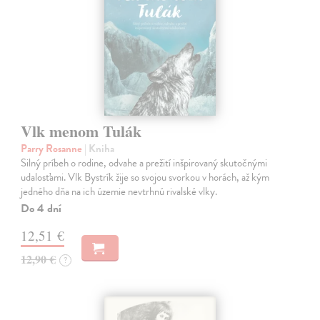
Vlk menom Tulák
Parry Rosanne
| Kniha
Silný príbeh o rodine, odvahe a prežití inšpirovaný skutočnými
udalosťami. Vlk Bystrík žije so svojou svorkou v horách, až kým
jedného dňa na ich územie nevtrhnú rivalské vlky.
Do 4 dní
12,51 €
12,90 €
?