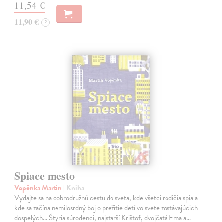
11,54 €
11,90 €
?
Spiace mesto
Vopěnka Martin
| Kniha
Vydajte sa na dobrodružnú cestu do sveta, kde všetci rodičia spia a
kde sa začína nemilosrdný boj o prežitie detí vo svete zostávajúcich
dospelých... Štyria súrodenci, najstarší Krištof, dvojčatá Ema a…