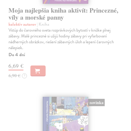
Moja najlepšia kniha aktivít: Princezné,
víly a morské panny
kolektív autorov
| Kniha
Vstúp do čarovného sveta rozprávkových bytostí v knižke plnej
zábavy. Malé princezné si užijú hodiny zábavy pri vyfarbovaní
nádherných obrázkov, riešení zábavných úloh a lepení čarovných
nálepiek.
Do 4 dní
6,69 €
6,90 €
?
novinka