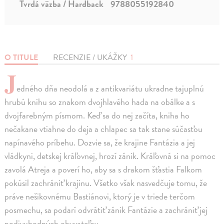
Tvrdá väzba / Hardback
9788055192840
O TITULE
RECENZIE / UKÁŽKY
1
J
edného dňa neodolá a z antikvariátu ukradne tajuplnú
hrubú knihu so znakom dvojhlavého hada na obálke a s
dvojfarebným písmom. Keď sa do nej začíta, kniha ho
nečakane vtiahne do deja a chlapec sa tak stane súčasťou
napínavého príbehu. Dozvie sa, že krajine Fantázia a jej
vládkyni, detskej kráľovnej, hrozí zánik. Kráľovná si na pomoc
zavolá Atreja a poverí ho, aby sa s drakom šťastia Falkom
pokúsil zachrániť krajinu. Všetko však nasvedčuje tomu, že
práve nešikovnému Bastiánovi, ktorý je v triede terčom
posmechu, sa podarí odvrátiť zánik Fantázie a zachrániť jej
podivuhodných obyvateľov.