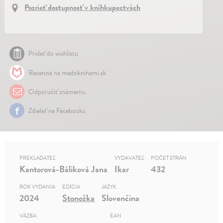
Pozrieť dostupnosť v kníhkupectvách
Pridať do wishlistu
Recenzia na medziknihami.sk
Odporučiť známemu
Zdielať na Facebooku
PREKLADATEĽ
VYDAVATEĽ
POČET STRÁN
Kantorová-Báliková Jana
Ikar
432
ROK VYDANIA
EDÍCIA
JAZYK
2024
Stonožka
Slovenčina
VÄZBA
EAN