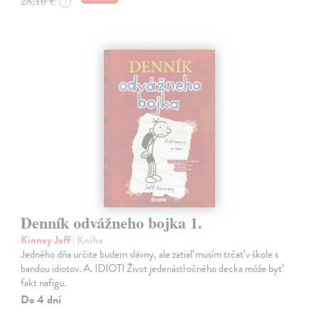
28,10 €
?
Denník odvážneho bojka 1.
Kinney Jeff
| Kniha
Jedného dňa určite budem slávny, ale zatiaľ musím trčať v škole s
bandou idiotov. A. IDIOTI Život jedenásťročného decka môže byť
fakt nafigu.
Do 4 dní