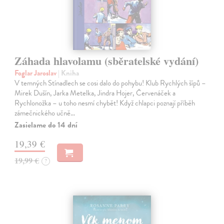
Záhada hlavolamu (sběratelské vydání)
Foglar Jaroslav
| Kniha
V temných Stínadlech se cosi dalo do pohybu! Klub Rychlých šípů –
Mirek Dušín, Jarka Metelka, Jindra Hojer, Červenáček a
Rychlonožka – u toho nesmí chybět! Když chlapci poznají příběh
zámečnického učně…
Zasielame do 14 dní
19,39 €
19,99 €
?