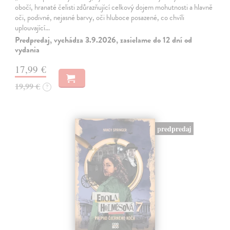
obočí, hranaté čelisti zdůrazňující celkový dojem mohutnosti a hlavně
oči, podivné, nejasné barvy, oči hluboce posazené, co chvíli
uplouvající…
Predpredaj, vychádza 3.9.2026, zasielame do 12 dní od
vydania
17,99 €
19,99 €
?
predpredaj