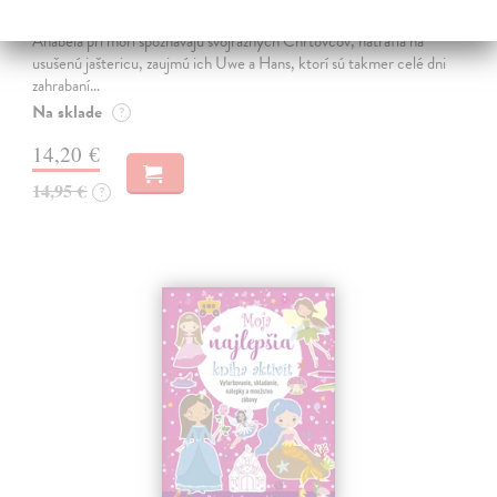
Dovolenka na Kréte je niekedy plná prekvapení. Súrodenci Noro a
Anabela pri mori spoznávajú svojráznych Chrtovcov, natrafia na
usušenú jaštericu, zaujmú ich Uwe a Hans, ktorí sú takmer celé dni
zahrabaní…
Na sklade
?
14,20 €
14,95 €
?