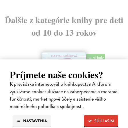
Ďalšie z kategórie knihy pre deti
od 10 do 13 rokov
na sklade
Príjmete naše cookies?
K prevádzke internetového kníhkupectva Artforum
využívame cookies slúžiace na zabezpečenie a meranie
funkčnosti, marketingové účely a zaistenie vášho
maximálneho pohodlia a spokojnosti.
Sedem písmen v piesku
NASTAVENIA
SÚHLASÍM
Hlušíková Marta
| Kniha