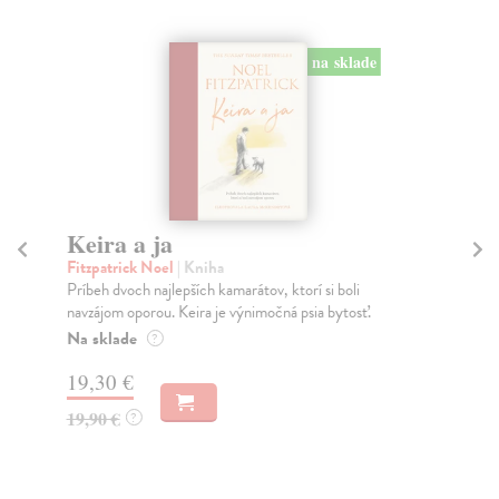
na sklade
Keira a ja
Bi
Fitzpatrick Noel
| Kniha
kol
Príbeh dvoch najlepších kamarátov, ktorí si boli
Obj
navzájom oporou. Keira je výnimočná psia bytosť.
prí
Na sklade
Do
?
19,30 €
16
19,90 €
16
?