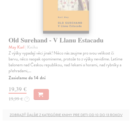
Old Surehand - V Llanu Estacadu
May Karl
| Kniha
Z výšky vypadají věci jinak! Něco nás zaujme pro svou velikost či
barvu, něco naopak opomineme, protože to z výšky nevidíme. Letíme
balonem nad Českou republikou, nad řekami a horami, nad rybníky a
přehradami,…
Zasielame do 14 dní
19,39 €
19,99 €
?
ZOBRAZIŤ ĎALŠIE Z KATEGÓRIE KNIHY PRE DETI OD 10 DO 13 ROKOV