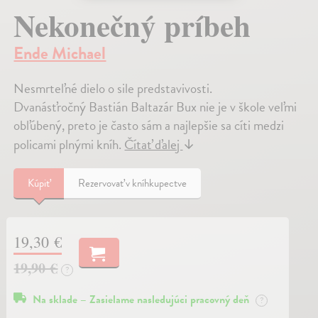
Nekonečný príbeh
Ende Michael
Nesmrteľné dielo o sile predstavivosti.
Dvanásťročný Bastián Baltazár Bux nie je v škole veľmi
obľúbený, preto je často sám a najlepšie sa cíti medzi
policami plnými kníh.
Čítať ďalej
↓
Kúpiť
Rezervovať v kníhkupectve
19,30 €
19,90 €
?
Na sklade – Zasielame nasledujúci pracovný deň
?