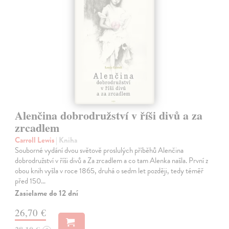
Alenčina dobrodružství v říši divů a za
zrcadlem
Carroll Lewis
| Kniha
Souborné vydání dvou světově proslulých příběhů Alenčina
dobrodružství v říši divů a Za zrcadlem a co tam Alenka našla. První z
obou knih vyšla v roce 1865, druhá o sedm let později, tedy téměř
před 150…
Zasielame do 12 dní
26,70 €