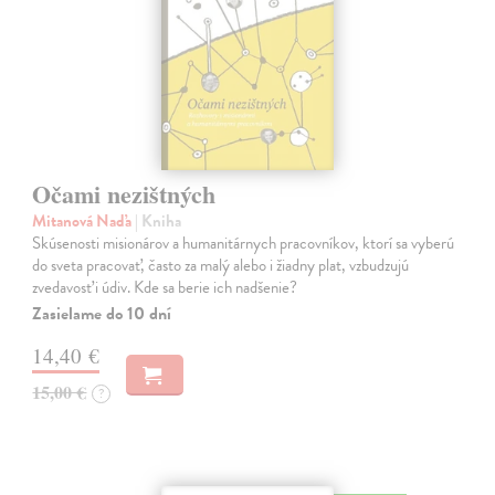
Očami nezištných
Mitanová Naďa
| Kniha
Skúsenosti misionárov a humanitárnych pracovníkov, ktorí sa vyberú
do sveta pracovať, často za malý alebo i žiadny plat, vzbudzujú
zvedavosť i údiv. Kde sa berie ich nadšenie?
Zasielame do 10 dní
14,40 €
15,00 €
?