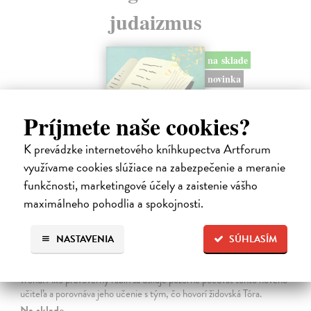
judaizmus
na sklade
novinka
Príjmete naše cookies?
K prevádzke internetového kníhkupectva Artforum
využívame cookies slúžiace na zabezpečenie a meranie
funkčnosti, marketingové účely a zaistenie vášho
maximálneho pohodlia a spokojnosti.
Rabín sa rozpráva s Ježišom
NASTAVENIA
SÚHLASÍM
Neusner Jacob
| Kniha
Autor knihy sa v duchu stáva v Galilei poslucháčom Ježišovej Reči na
vrchu. Ako pravoverný rabín sa usiluje pozorne počúvať tohto nového
učiteľa a porovnáva jeho učenie s tým, čo hovorí židovská Tóra.
Na sklade