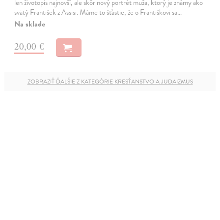
len životopis najnovší, ale skôr nový portrét muža, ktorý je známy ako
svätý František z Assisi. Máme to šťastie, že o Františkovi sa…
Na sklade
20,00 €
ZOBRAZIŤ ĎALŠIE Z KATEGÓRIE KRESŤANSTVO A JUDAIZMUS