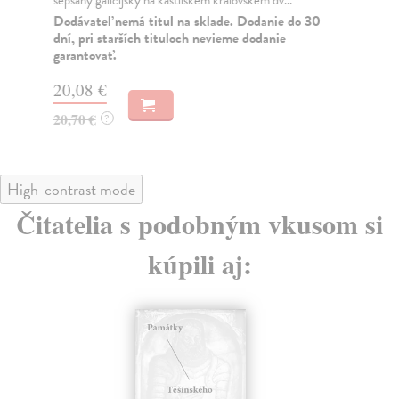
nej.
Dodávateľ nemá titul na sklade. Dodanie do 30
dní, pri starších tituloch nevieme dodanie
Za
garantovať.
26
20,08 €
27
20,70 €
?
High-contrast mode
Čitatelia s podobným vkusom si
kúpili aj: