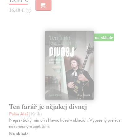
16,40 €
?
na sklade
Ten farář je nějakej divnej
Palán Aleš
| Kniha
Nepraktický mimoň s hlavou kdesi v oblacích. Vypasený prelát s
nekonečným apetitem.
Na sklade