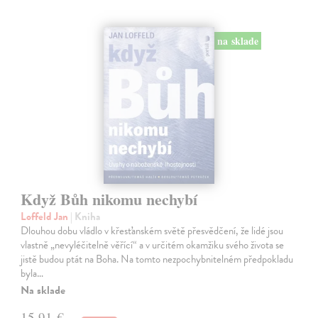
na sklade
Když Bůh nikomu nechybí
Loffeld Jan
| Kniha
Dlouhou dobu vládlo v křesťanském světě přesvědčení, že lidé jsou
vlastně „nevyléčitelně věřící“ a v určitém okamžiku svého života se
jistě budou ptát na Boha. Na tomto nezpochybnitelném předpokladu
byla…
Na sklade
15,91 €