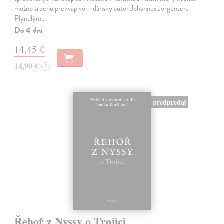
možno trochu prekvapivo – dánsky autor Johannes Jorgensen.
Plynulým…
Do 4 dní
14,45 €
14,90 €
?
predpredaj
Řehoř z Nyssy o Trojici