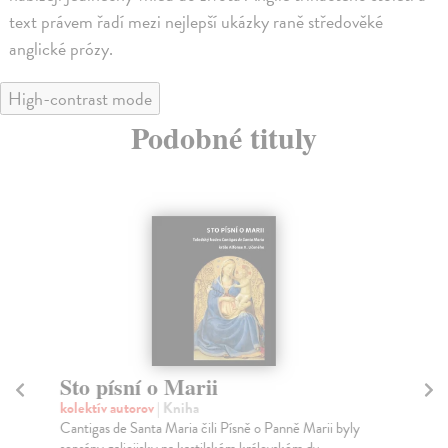
text právem řadí mezi nejlepší ukázky raně středověké
anglické prózy.
High-contrast mode
Podobné tituly
Sto písní o Marii
H
kolektív autorov
| Kniha
kol
Cantigas de Santa Maria čili Písně o Panně Marii byly
Kan
sepsány galicijsky na kastilském královském dv...
aug