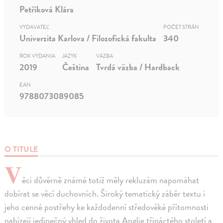
Petříková Klára
VYDAVATEĽ
POČET STRÁN
Univerzita Karlova / Filozofická fakulta
340
ROK VYDANIA
JAZYK
VÄZBA
2019
Čeština
Tvrdá väzba / Hardback
EAN
9788073089085
O TITULE
V
ěci důvěrně známé totiž měly rekluzám napomáhat
dobírat se věcí duchovních. Široký tematický záběr textu i
jeho cenné postřehy ke každodenní středověké přítomnosti
nabízejí jedinečný vhled do života Anglie třináctého století a