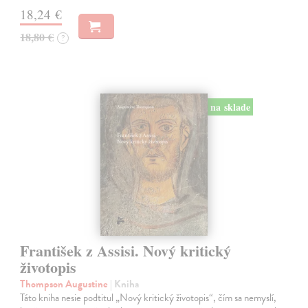
18,24 €
18,80 €
?
na sklade
František z Assisi. Nový kritický
životopis
Thompson Augustine
| Kniha
Táto kniha nesie podtitul „Nový kritický životopis“, čím sa nemyslí,