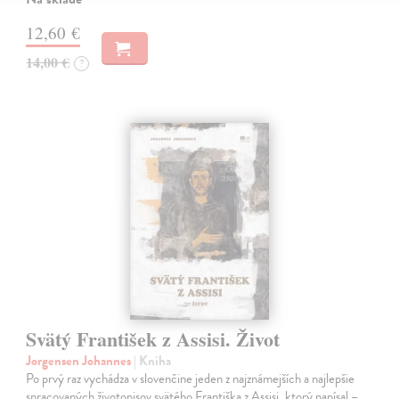
12,60 €
14,00 €
?
Svätý František z Assisi. Život
Jorgensen Johannes
| Kniha
Po prvý raz vychádza v slovenčine jeden z najznámejších a najlepšie
spracovaných životopisov svätého Františka z Assisi, ktorý napísal –