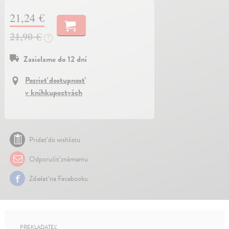
21,24 €
21,90 €
?
Zasielame do 12 dní
Pozrieť dostupnosť
v kníhkupectvách
Pridať do wishlistu
Odporučiť známemu
Zdielať na Facebooku
PREKLADATEĽ