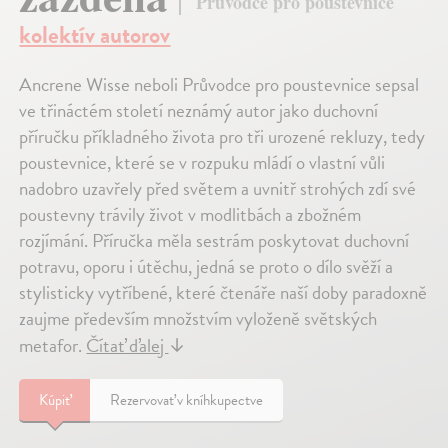
Průvodce pro poustevnice
kolektív autorov
Ancrene Wisse neboli Průvodce pro poustevnice sepsal
ve třináctém století neznámý autor jako duchovní
příručku příkladného života pro tři urozené rekluzy, tedy
poustevnice, které se v rozpuku mládí o vlastní vůli
nadobro uzavřely před světem a uvnitř strohých zdí své
poustevny trávily život v modlitbách a zbožném
rozjímání. Příručka měla sestrám poskytovat duchovní
potravu, oporu i útěchu, jedná se proto o dílo svěží a
stylisticky vytříbené, které čtenáře naší doby paradoxně
zaujme především množstvím vyloženě světských
metafor.
Čítať ďalej
↓
Kúpiť
Rezervovať v kníhkupectve