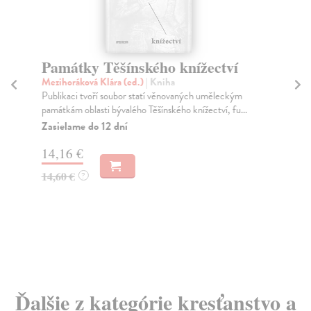
Památky Těšínského knížectví
Z
Mezihoráková Klára (ed.)
| Kniha
Mi
Publikaci tvoří soubor statí věnovaných uměleckým
Zpo
památkám oblasti bývalého Těšínského knížectví, fu...
pří
odd
Zasielame do 12 dní
Za
14,16 €
12
14,60 €
?
13
Ďalšie z kategórie kresťanstvo a