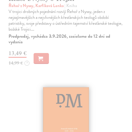
Řehoř z Nyssy, Karfíková Lenka
| Kniha
V trojici drobných pojednání rozvíjí Řehoř z Nyssy, jeden z
nejzajímavějších a nejvlivnějších křesťanských teologů období
patristiky, svoje představy o ústředním tajemství křesťanské teologie,
božské Trojici.…
Predpredaj, vychádza 3.9.2026, zasielame do 12 dní od
vydania
13,49 €
14,99 €
?