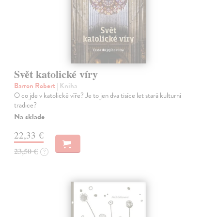
Svět katolické víry
Barron Robert
| Kniha
O co jde v katolické víře? Je to jen dva tisíce let stará kulturní
tradice?
Na sklade
22,33 €
23,50 €
?