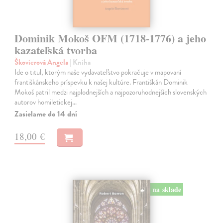
Dominik Mokoš OFM (1718-1776) a jeho
kazateľská tvorba
Škovierová Angela
| Kniha
Ide o titul, ktorým naše vydavateľstvo pokračuje v mapovaní
františkánskeho príspevku k našej kultúre. Františkán Dominik
Mokoš patril medzi najplodnejších a najpozoruhodnejších slovenských
autorov homiletickej…
Zasielame do 14 dní
18,00 €
na sklade