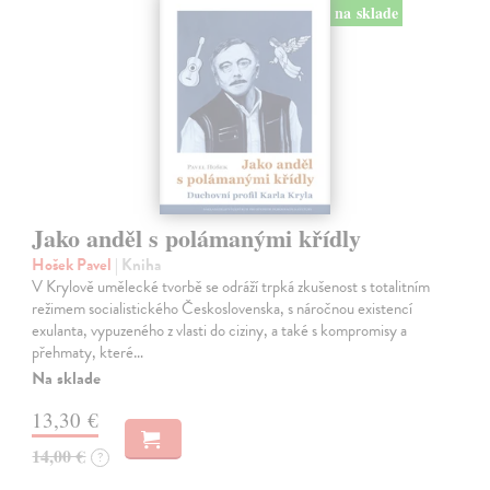
na sklade
Jako anděl s polámanými křídly
Hošek Pavel
| Kniha
V Krylově umělecké tvorbě se odráží trpká zkušenost s totalitním
režimem socialistického Československa, s náročnou existencí
exulanta, vypuzeného z vlasti do ciziny, a také s kompromisy a
přehmaty, které…
Na sklade
13,30 €
14,00 €
?