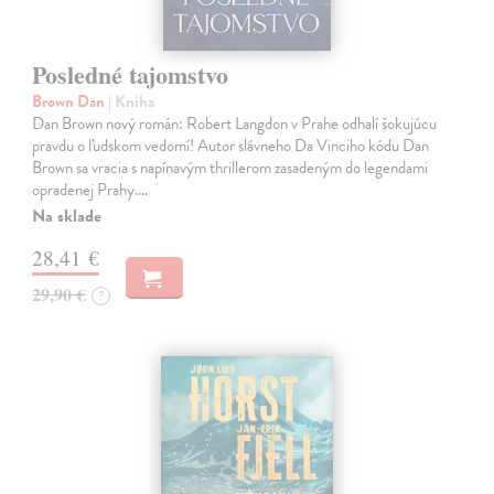
Posledné tajomstvo
Brown Dan
| Kniha
Dan Brown nový román: Robert Langdon v Prahe odhalí šokujúcu
pravdu o ľudskom vedomí! Autor slávneho Da Vinciho kódu Dan
Brown sa vracia s napínavým thrillerom zasadeným do legendami
opradenej Prahy.…
Na sklade
28,41 €
29,90 €
?