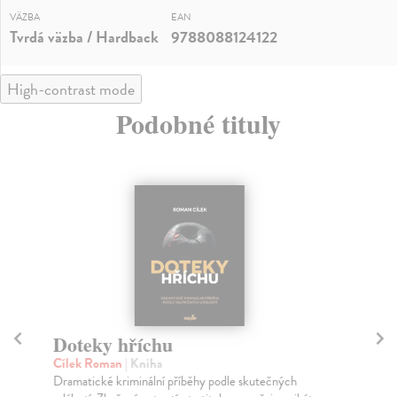
VÄZBA
EAN
Tvrdá väzba / Hardback
9788088124122
High-contrast mode
Podobné tituly
Doteky hříchu
D
Cílek Roman
| Kniha
Cí
Dramatické kriminální příběhy podle skutečných
Kme