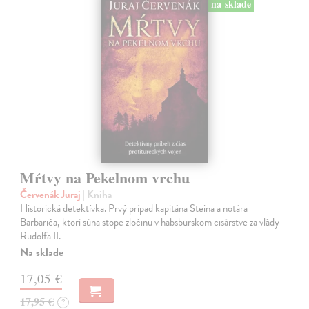
na sklade
Mŕtvy na Pekelnom vrchu
Červenák Juraj
| Kniha
Historická detektívka. Prvý prípad kapitána Steina a notára
Barbariča, ktorí súna stope zločinu v habsburskom cisárstve za vlády
Rudolfa II.
Na sklade
17,05 €
17,95 €
?