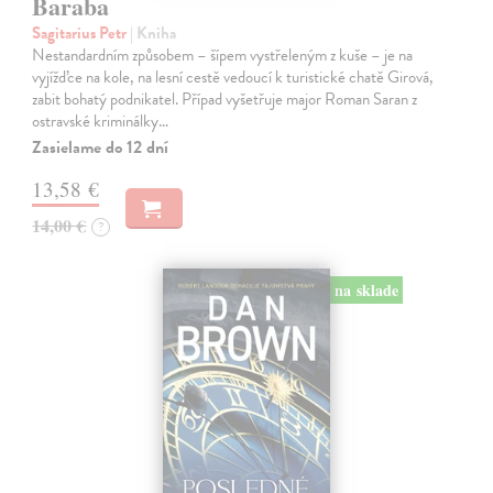
Baraba
Sagitarius Petr
| Kniha
Nestandardním způsobem – šípem vystřeleným z kuše – je na
vyjížďce na kole, na lesní cestě vedoucí k turistické chatě Girová,
zabit bohatý podnikatel. Případ vyšetřuje major Roman Saran z
ostravské kriminálky…
Zasielame do 12 dní
13,58 €
14,00 €
?
na sklade