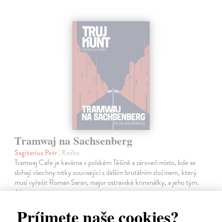
Tramwaj na Sachsenberg
Sagitarius Petr
| Kniha
Tramwaj Cafe je kavárna v polském Těšíně a zároveň místo, kde se
sbíhají všechny nitky související s dalším brutálním zločinem, který
musí vyřešit Roman Saran, major ostravské kriminálky, a jeho tým.
Jak…
Zasielame do 12 dní
Príjmete naše cookies?