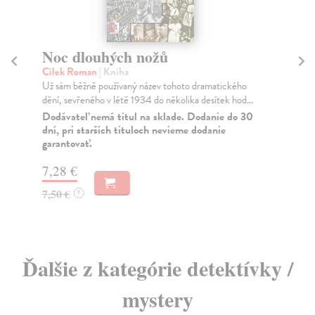
Noc dlouhých nožů
Ti
Sv
Cílek Roman
| Kniha
po
Už sám běžně používaný název tohoto dramatického
dění, sevřeného v létě 1934 do několika desítek hod...
Cí
Dodávateľ nemá titul na sklade. Dodanie do 30
Kni
dní, pri starších tituloch nevieme dodanie
spi
garantovať.
Za
7,28 €
9,
7,50 €
?
9,
Ďalšie z kategórie detektívky /
mystery