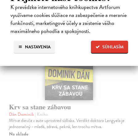
15,91 €
K prevádzke internetového kníhkupectva Artforum
16,40 €
?
využívame cookies slúžiace na zabezpečenie a meranie
funkčnosti, marketingové účely a zaistenie vášho
maximálneho pohodlia a spokojnosti.
na sklade
NASTAVENIA
SÚHLASÍM
Krv sa stane zábavou
Dán Dominik
| Kniha
Mŕtve dievča v aute uprostred sídliska. Verdikt doktora Lengyela je
jednoznačný - mladá, zdravá, pekná, len trochu mŕtva.
Na sklade