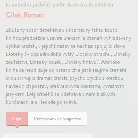
kriminální příběhy podle skutečných událostí
Cílek Roman
Zkušený autor detektivek a literatury faktu touto
knihou předběžně uzavírá unikátní a čtenáři vyhledávaný
cyklus knížek, v jejichž název se nachází spojující slovo
Doteky (v poslední době vyšly Doteky strachu, Doteky
zoufalství, Doteky osudu, Doteky hněvu). Ani tato
kniha se neodlišuje od ostatních a jistě zaujme čtenáře
svou strhující dramatičností, psychologickou kresbou
nevšedních postav, překvapivými pointami, výrazným
jazykem. Děj příběhů se odehrává v nám blízkých
končinách, ale i leckde po světě.
Kúpiť
Rezervovať v kníhkupectve