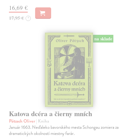
16,69 €
17,95 €
?
na sklade
Katova dcéra a čierny mních
Pötzsch Oliver
| Kniha
Január 1663. Neďaleko bavorského mesta Schongau zomiera za
dramatických okolností miestny farár.