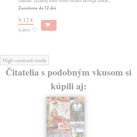
událostí. Zkušený autor tímto titulem završuje unikát...
čte
čt..
Zasielame do 12 dní
Za
9,12 €
9,
9,40 €
?
9,
High-contrast mode
Čitatelia s podobným vkusom si
kúpili aj: