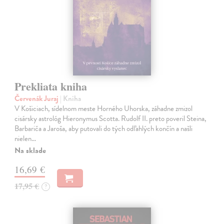
Prekliata kniha
Červenák Juraj
| Kniha
V Košiciach, sídelnom meste Horného Uhorska, záhadne zmizol
cisársky astrológ Hieronymus Scotta. Rudolf II. preto poveril Steina,
Barbariča a Jaroša, aby putovali do tých odľahlých končín a našli
nielen…
Na sklade
16,69 €
17,95 €
?