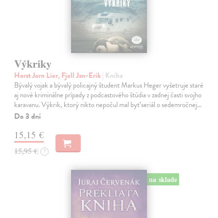
Výkriky
Horst Jorn Lier, Fjell Jan-Erik
| Kniha
Bývalý vojak a bývalý policajný študent Markus Heger vyšetruje staré
aj nové kriminálne prípady z podcastového štúdia v zadnej časti svojho
karavanu. Výkrik, ktorý nikto nepočul mal byť seriál o sedemročnej…
Do 3 dní
15,15 €
15,95 €
?
na sklade