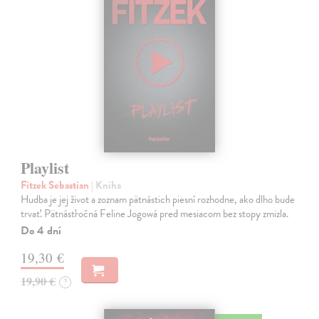
Playlist
Fitzek Sebastian
| Kniha
Hudba je jej život a zoznam pätnástich piesní rozhodne, ako dlho bude
trvať. Pätnásťročná Feline Jogowá pred mesiacom bez stopy zmizla.
Do 4 dní
19,30 €
19,90 €
?