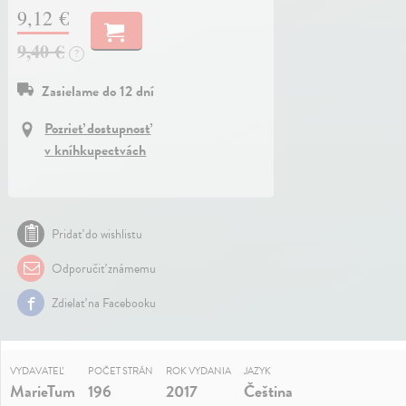
9,12 €
9,40 €
?
Zasielame do 12 dní
Pozrieť dostupnosť
v kníhkupectvách
Pridať do wishlistu
Odporučiť známemu
Zdielať na Facebooku
VYDAVATEĽ
POČET STRÁN
ROK VYDANIA
JAZYK
MarieTum
196
2017
Čeština