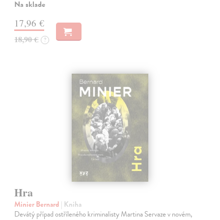
Na sklade
17,96 €
18,90 €
?
Hra
Minier Bernard
| Kniha
Devátý případ ostříleného kriminalisty Martina Servaze v novém,