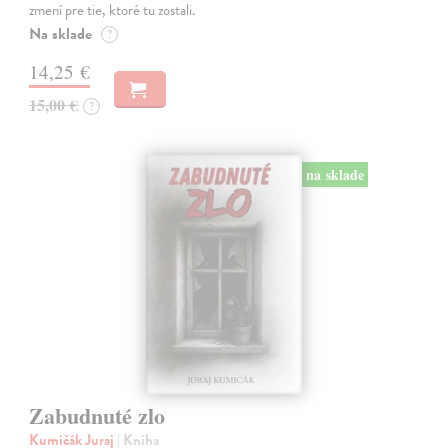
zmení pre tie, ktoré tu zostali.
Na sklade
?
14,25 €
15,00 €
?
na sklade
Zabudnuté zlo
Kumičák Juraj
| Kniha