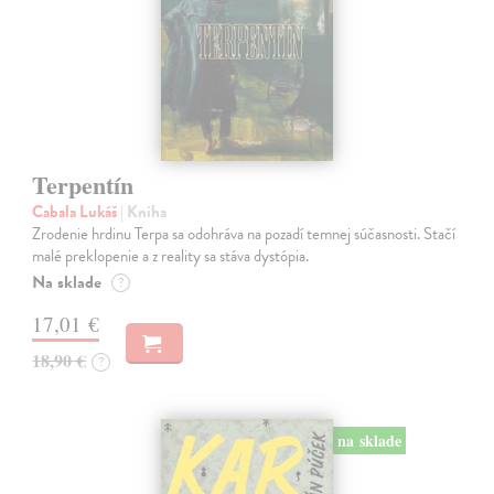
Terpentín
Cabala Lukáš
| Kniha
Zrodenie hrdinu Terpa sa odohráva na pozadí temnej súčasnosti. Stačí
malé preklopenie a z reality sa stáva dystópia.
Na sklade
?
17,01 €
18,90 €
?
na sklade