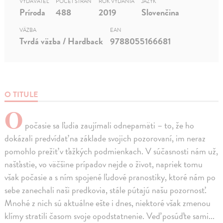
VYDAVATEĽ
POČET STRÁN
ROK VYDANIA
JAZYK
Príroda
488
2019
Slovenčina
VÄZBA
EAN
Tvrdá väzba / Hardback
9788055166681
O TITULE
O
počasie sa ľudia zaujímali odnepamäti – to, že ho
dokázali predvídať na základe svojich pozorovaní, im neraz
pomohlo prežiť v ťažkých podmienkach. V súčasnosti nám už,
našťastie, vo väčšine prípadov nejde o život, napriek tomu
však počasie a s ním spojené ľudové pranostiky, ktoré nám po
sebe zanechali naši predkovia, stále pútajú našu pozornosť.
Mnohé z nich sú aktuálne ešte i dnes, niektoré však zmenou
klímy stratili časom svoje opodstatnenie. Veď posúďte sami...