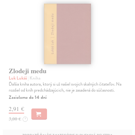
Zlodeji medu
Luk Lukáš
| Kniha
Ďalšia kniha autora, ktorý si už našiel svojich skalných čitateľov. Na
rozdiel od kníh predchádzajúcich, nie je zasadená do súčasnosti.
Zasielame do 14 dní
2,91 €
3,00 €
?