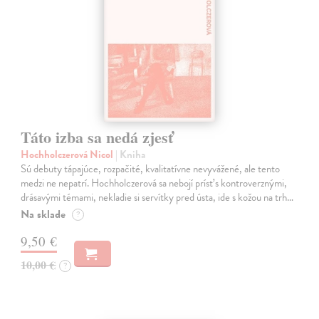
Táto izba sa nedá zjesť
Hochholczerová Nicol
| Kniha
Sú debuty tápajúce, rozpačité, kvalitatívne nevyvážené, ale tento
medzi ne nepatrí. Hochholczerová sa nebojí prísť s kontroverznými,
drásavými témami, nekladie si servítky pred ústa, ide s kožou na trh…
Na sklade
?
9,50 €
10,00 €
?