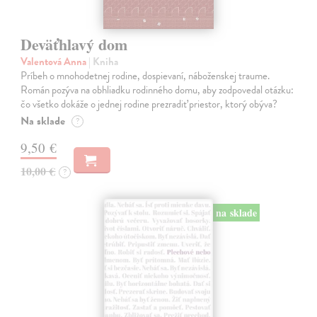
Deväťhlavý dom
Valentová Anna
| Kniha
Príbeh o mnohodetnej rodine, dospievaní, náboženskej traume.
Román pozýva na obhliadku rodinného domu, aby zodpovedal otázku:
čo všetko dokáže o jednej rodine prezradiť priestor, ktorý obýva?
Na sklade
?
9,50 €
10,00 €
?
na sklade