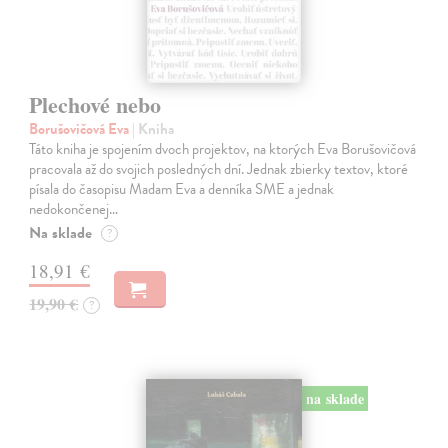
Plechové nebo
Borušovičová Eva
| Kniha
Táto kniha je spojením dvoch projektov, na ktorých Eva Borušovičová
pracovala až do svojich posledných dní. Jednak zbierky textov, ktoré
písala do časopisu Madam Eva a denníka SME a jednak
nedokončenej…
Na sklade
?
18,91 €
19,90 €
?
na sklade