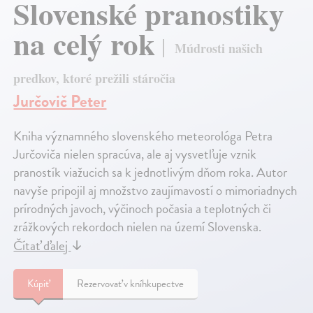
Slovenské pranostiky
na celý rok
Múdrosti našich
predkov, ktoré prežili stáročia
Jurčovič Peter
Kniha významného slovenského meteorológa Petra
Jurčoviča nielen spracúva, ale aj vysvetľuje vznik
pranostík viažucich sa k jednotlivým dňom roka. Autor
navyše pripojil aj množstvo zaujímavostí o mimoriadnych
prírodných javoch, výčinoch počasia a teplotných či
zrážkových rekordoch nielen na území Slovenska.
Čítať ďalej
↓
Kúpiť
Rezervovať v kníhkupectve