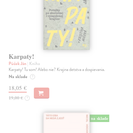
Karpaty!
Púček Ján
| Kniha
Karpaty! Tu som! Alebo nie? Krajina detstva a dospievania.
Na sklade
?
18,05 €
19,00 €
?
na sklade