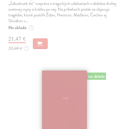
„Zabudnuté zlo“ rozpráva o tragických udalostiach z obdobia druhej
svetovej vojny a krátko po nej. Na príbehoch postáv sa objavujú
tragédie, ktoré postihli Židov, Nemcov, Maďarov, Čechov aj
Slovákov v…
Na sklade
?
21,47 €
22,60 €
?
na sklade