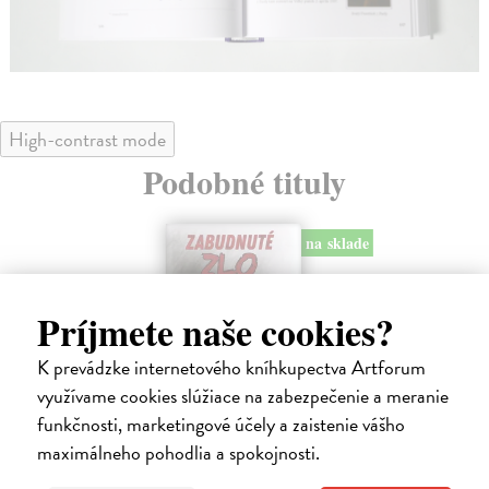
High-contrast mode
Podobné tituly
na sklade
Príjmete naše cookies?
K prevádzke internetového kníhkupectva Artforum
využívame cookies slúžiace na zabezpečenie a meranie
funkčnosti, marketingové účely a zaistenie vášho
Svoja
N
maximálneho pohodlia a spokojnosti.
k
Müller Ema
| Kniha