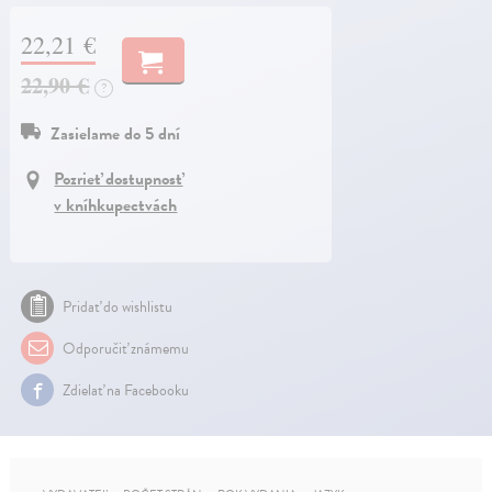
22,21 €
22,90 €
?
Zasielame do 5 dní
Pozrieť dostupnosť
v kníhkupectvách
Pridať do wishlistu
Odporučiť známemu
Zdielať na Facebooku