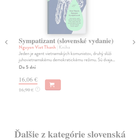
enské vydanie)
Disident: Alexej Navaľnyj
(slovenské vydanie)
komunistov, druhý slúži
Herszenhorn David M.
| Kniha
kému režimu. Sú dvaja...
Životopis Alexeja Navaľného, právnika, blog
bojovníka proti korupcii, lídra politickej opozí
Zasielame do 14 dní
22,21 €
22,90 €
?
Ďalšie z kategórie slovenská