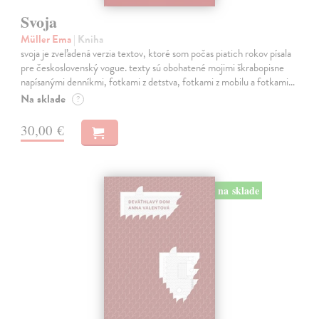
Svoja
Müller Ema
| Kniha
svoja je zveľadená verzia textov, ktoré som počas piatich rokov písala
pre československý vogue. texty sú obohatené mojimi škrabopisne
napísanými denníkmi, fotkami z detstva, fotkami z mobilu a fotkami…
Na sklade
?
30,00 €
na sklade