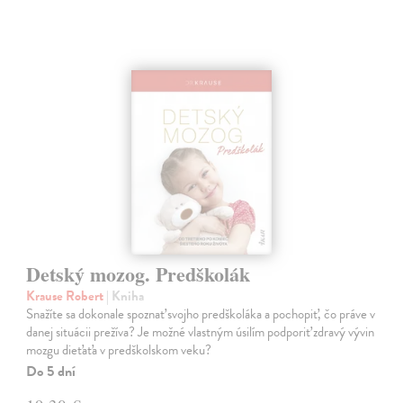
Detský mozog. Predškolák
Krause Robert
| Kniha
Snažíte sa dokonale spoznať svojho predškoláka a pochopiť, čo práve v
danej situácii prežíva? Je možné vlastným úsilím podporiť zdravý vývin
mozgu dieťaťa v predškolskom veku?
Do 5 dní