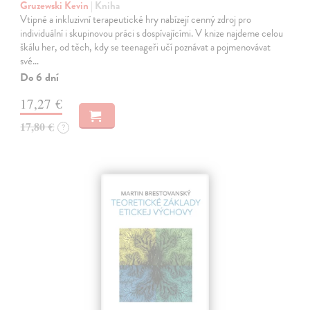
Gruzewski Kevin
| Kniha
Vtipné a inkluzivní terapeutické hry nabízejí cenný zdroj pro
individuální i skupinovou práci s dospívajícími. V knize najdeme celou
škálu her, od těch, kdy se teenageři učí poznávat a pojmenovávat
své…
Do 6 dní
17,27 €
17,80 €
?