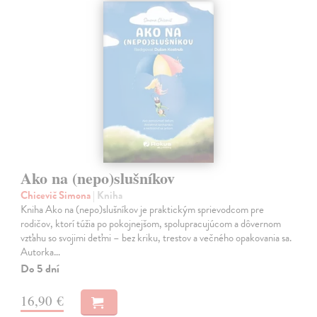
Ako na (nepo)slušníkov
Chicevič Simona
| Kniha
Kniha Ako na (nepo)slušníkov je praktickým sprievodcom pre
rodičov, ktorí túžia po pokojnejšom, spolupracujúcom a dôvernom
vzťahu so svojimi deťmi – bez kriku, trestov a večného opakovania sa.
Autorka…
Do 5 dní
16,90 €