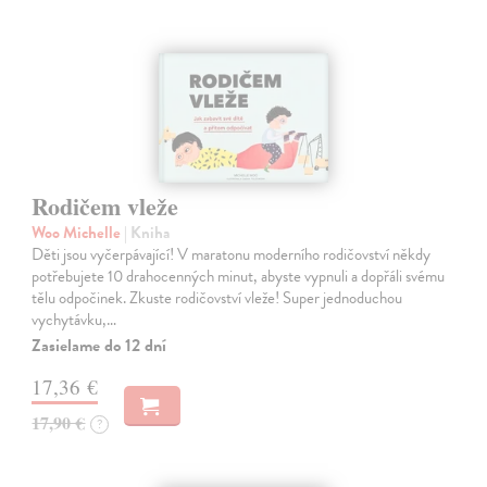
Rodičem vleže
Woo Michelle
| Kniha
Děti jsou vyčerpávající! V maratonu moderního rodičovství někdy
potřebujete 10 drahocenných minut, abyste vypnuli a dopřáli svému
tělu odpočinek. Zkuste rodičovství vleže! Super jednoduchou
vychytávku,…
Zasielame do 12 dní
17,36 €
17,90 €
?