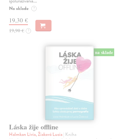
spolunažívania.…
Na sklade
?
19,30 €
19,90 €
?
na sklade
Láska žije offline
Halmkan Lívia, Žiaková Lucia
| Kniha