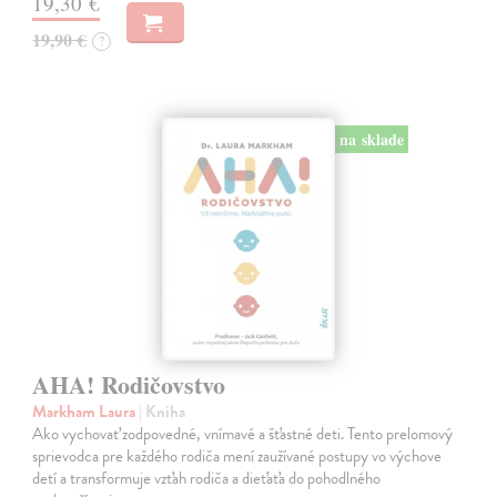
19,30 €
19,90 €
?
na sklade
AHA! Rodičovstvo
Markham Laura
| Kniha
Ako vychovať zodpovedné, vnímavé a šťastné deti. Tento prelomový
sprievodca pre každého rodiča mení zaužívané postupy vo výchove
detí a transformuje vzťah rodiča a dieťaťa do pohodlného