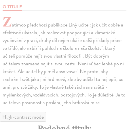
O TITULE
Z
atímco předchozí publikace Líný učitel: jak učit dobře a
efektivně ukázala, jak realizovat podporující a klimatické
vyučování v praxi, druhý díl nejen ukáže další příklady práce
ve třídě, ale nabízí i pohled na školu a naše školství, který
učiteli pomůže najít svou vlastní filozofii. Být dobrým
učitelem znamená najít si svou cestu. Není vůbec lehké po ní
kráčet. Ale učitel by ji měl absolvovat! Ne proto, aby
zachránil svět jako jiní hrdinové, ale aby udělal to nejlepší, co
umí, pro své žáky. To je vlastně také záchrana světů -
myšlenkových, vzdělávacích, postojových. To je důležité. Je to
učitelova povinnost a poslání, jeho hrdinská mise.
High-contrast mode
Podobné tituly