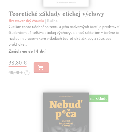
Teoretické základy etickej výchovy
Brestovanský Martin
| Kniha
Cieľom tohto učebného textu a jeho nadväzných častí je predstaviť
študentom učiteľstva etickej výchovy, ale tiež učiteľom v teréne či
riadiacim pracovníkom v školách teoretické základy a súvisiace
praktické…
Zasielame do 14 dní
38,80 €
40,00 €
?
na sklade