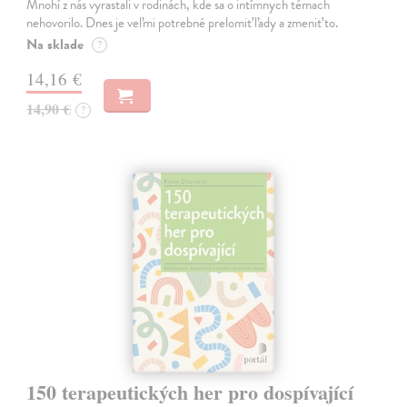
Mnohí z nás vyrastali v rodinách, kde sa o intímnych témach
nehovorilo. Dnes je veľmi potrebné prelomiť ľady a zmeniť to.
Na sklade
?
14,16 €
14,90 €
?
150 terapeutických her pro dospívající