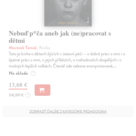
Nebuď p*ča aneb jak (ne)pracovat s
dětmi
Morávek Tomáš
| Kniha
Toto je kniha o dětech žijících v ústavní péči – o dobré práci s nimi i o
špatné práci s nimi, o jejich příbězích, o rozhodnutích dospělých i o
možných lepších volbách. Čtenář zde nalezne anonymizované,…
Na sklade
?
13,68 €
14,10 €
?
ZOBRAZIŤ ĎALŠIE Z KATEGÓRIE PEDAGOGIKA