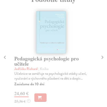
Pedagogická psychologie pro
M
učitele
Ča
Exi
Jedlička Richard
| Kniha
tat
Učebnice se zaměřuje na psychologické otázky učení,
vyučování a výchovného působení na děti a dospív...
Za
Zasielame do 10 dní
32
24,60 €
33
25,36 €
?