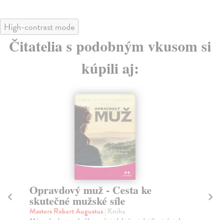
High-contrast mode
Čitatelia s podobným vkusom si
kúpili aj:
Opravdový muž - Cesta ke
L
skutečné mužské síle
uč
Masters Robert Augustus
| Kniha
Ča