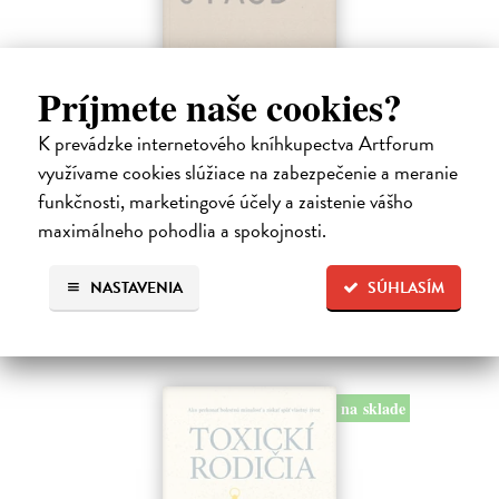
Príjmete naše cookies?
Ako byť rodičom dieťaťa s FASD
K prevádzke internetového kníhkupectva Artforum
Brown Julia, Mather Mary
| Kniha
využívame cookies slúžiace na zabezpečenie a meranie
Jedna z mála kníh o poruchách fetálneho alkoholového spektra v
funkčnosti, marketingové účely a zaistenie vášho
slovenskom jazyku. Kniha nielen jasne a zrozumiteľne popisuje
problematiku FASD, ale ponúka aj konkrétne rady pri výchove detí s
maximálneho pohodlia a spokojnosti.
touto diagnózou.…
Na sklade
?
NASTAVENIA
SÚHLASÍM
10,00 €
na sklade