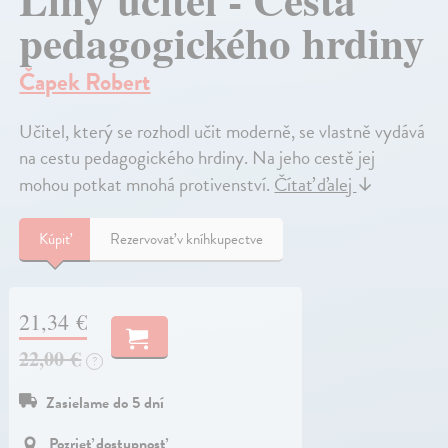
pedagogického hrdiny
Čapek Robert
Učitel, který se rozhodl učit moderně, se vlastně vydává
na cestu pedagogického hrdiny. Na jeho cestě jej
mohou potkat mnohá protivenství.
Čítať ďalej
↓
Kúpiť
Rezervovať v kníhkupectve
21,34 €
22,00 €
?
Zasielame do 5 dní
Pozrieť dostupnosť