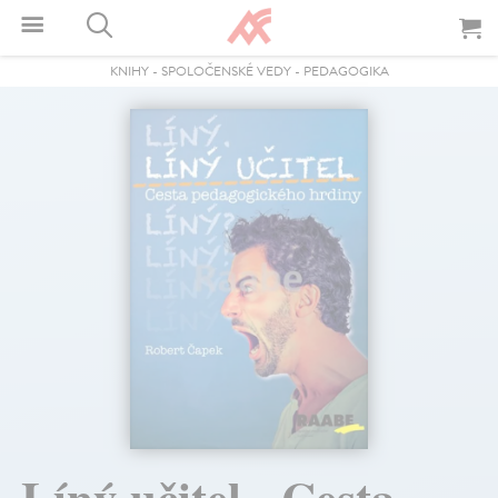
KNIHY
-
SPOLOČENSKÉ VEDY
-
PEDAGOGIKA
Líný učitel - Cesta