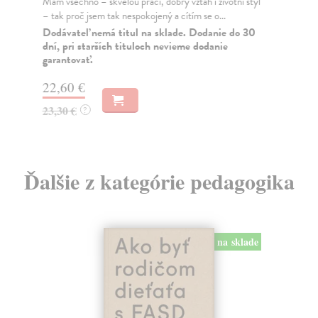
Mám všechno – skvělou práci, dobrý vztah i životní styl
Uči
– tak proč jsem tak nespokojený a cítím se o...
uči
Dodávateľ nemá titul na sklade. Dodanie do 30
Za
dní, pri starších tituloch nevieme dodanie
garantovať.
31
32
22,60 €
23,30 €
?
Ďalšie z kategórie pedagogika
na sklade