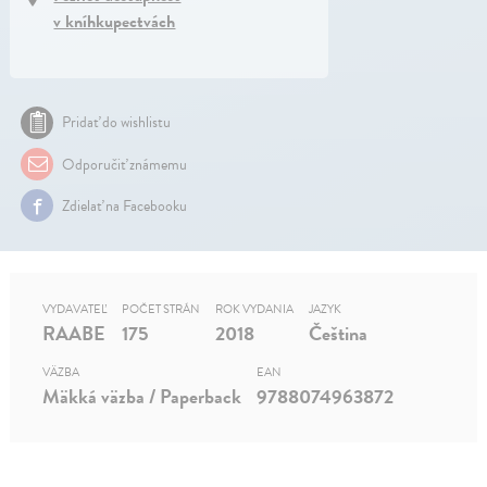
v kníhkupectvách
Pridať do wishlistu
Odporučiť známemu
Zdielať na Facebooku
VYDAVATEĽ
POČET STRÁN
ROK VYDANIA
JAZYK
RAABE
175
2018
Čeština
VÄZBA
EAN
Mäkká väzba / Paperback
9788074963872