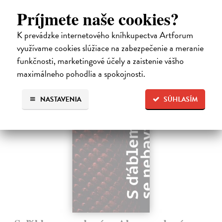
napsaných francouzsky, vychází v českém překladu Anny
Príjmete naše cookies?
Kareninové. Vydávání Kunderových románů v českém jazyce se
uzavírá.
Na sklade
K prevádzke internetového kníhkupectva Artforum
?
využívame cookies slúžiace na zabezpečenie a meranie
14,73 €
funkčnosti, marketingové účely a zaistenie vášho
15,50 €
?
maximálneho pohodlia a spokojnosti.
NASTAVENIA
SÚHLASÍM
na sklade