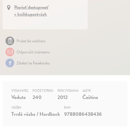
Pozrieť dostupnosť
v kníhkupectvách
Pridať do wishlistu
Odporučiť známemu
Zdielať na Facebooku
VYDAVATEĽ
POČET STRÁN
ROK VYDANIA
JAZYK
Veduta
240
2012
Čeština
VÄZBA
EAN
Tvrdá väzba / Hardback
9788086438436