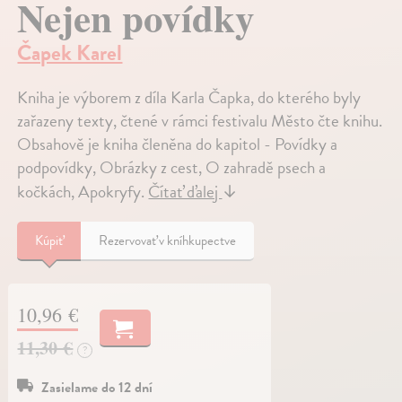
Nejen povídky
Čapek Karel
Kniha je výborem z díla Karla Čapka, do kterého byly
zařazeny texty, čtené v rámci festivalu Město čte knihu.
Obsahově je kniha členěna do kapitol - Povídky a
podpovídky, Obrázky z cest, O zahradě psech a
kočkách, Apokryfy.
Čítať ďalej
↓
Kúpiť
Rezervovať v kníhkupectve
10,96 €
11,30 €
?
Zasielame do 12 dní