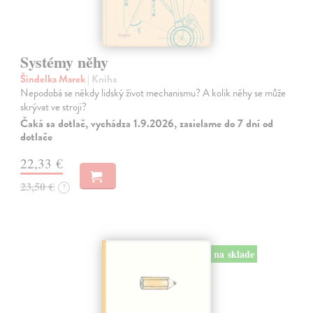
Systémy něhy
Šindelka Marek
| Kniha
Nepodobá se někdy lidský život mechanismu? A kolik něhy se může
skrývat ve stroji?
Čaká sa dotlač, vychádza 1.9.2026, zasielame do 7 dní od
dotlače
22,33 €
23,50 €
?
na sklade