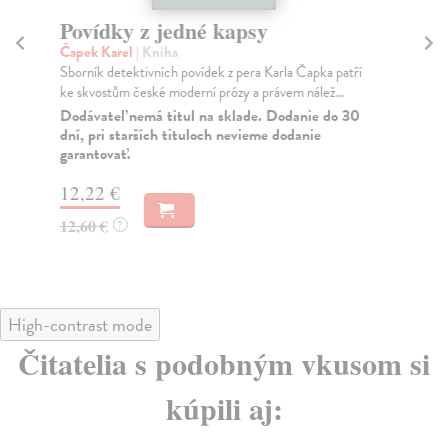
Povídky z jedné kapsy
P
Čapek Karel
| Kniha
Ča
Sborník detektivních povídek z pera Karla Čapka patří
Šlé
ke skvostům české moderní prózy a právem nálež...
chr
Dodávateľ nemá titul na sklade. Dodanie do 30
Za
dní, pri starších tituloch nevieme dodanie
garantovať.
11
11
12,22 €
12,60 €
?
High-contrast mode
Čitatelia s podobným vkusom si
kúpili aj: