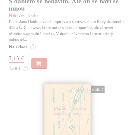
S ďáblem se nebavím. Ale on se baví se
mnou
Hábl Jan
| Kniha
Kniha Jana Hábla je volně inspirovaná slavným dílem Rady zkušeného
ďábla C. S. Lewise, které autor s úctou připomíná, ale zároveň
přizpůsobuje realitě dneška. V duchu původního formátu starý
pokušitel…
Na sklade
?
7,13 €
7,50 €
?
dotlač