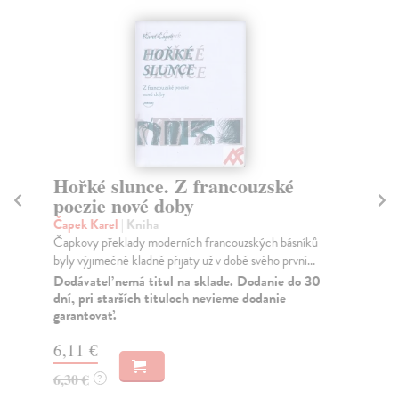
Hořké slunce. Z francouzské
Čt
poezie nové doby
Ča
Ve 
Čapek Karel
| Kniha
ciz
Čapkovy překlady moderních francouzských básníků
byly výjimečné kladně přijaty už v době svého první...
Za
Dodávateľ nemá titul na sklade. Dodanie do 30
13
dní, pri starších tituloch nevieme dodanie
garantovať.
13
6,11 €
6,30 €
?