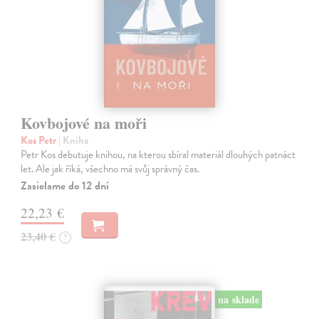
Kovbojové na moři
Kos Petr
| Kniha
Petr Kos debutuje knihou, na kterou sbíral materiál dlouhých patnáct
let. Ale jak říká, všechno má svůj správný čas.
Zasielame do 12 dní
22,23 €
23,40 €
?
na sklade