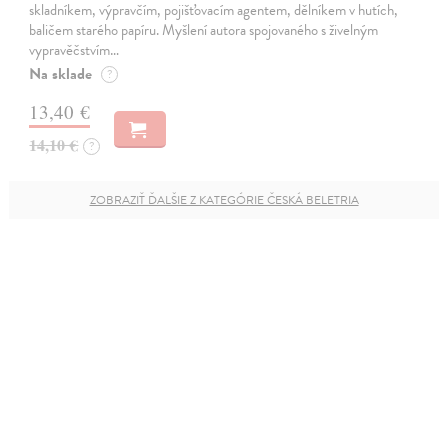
skladníkem, výpravčím, pojišťovacím agentem, dělníkem v hutích,
baličem starého papíru. Myšlení autora spojovaného s živelným
vypravěčstvím…
Na sklade
?
13,40 €
14,10 €
?
ZOBRAZIŤ ĎALŠIE Z KATEGÓRIE ČESKÁ BELETRIA