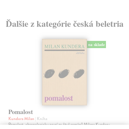
Ďalšie z kategórie česká beletria
na sklade
Pomalost
Kundera Milan
| Kniha
Pomalost, chronologicky první ze čtyř románů Milana Kundery