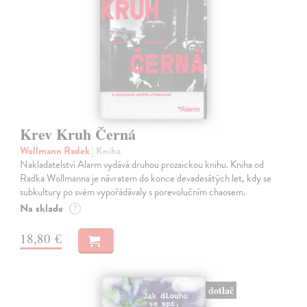
Krev Kruh Černá
Wollmann Radek
| Kniha
Nakladatelství Alarm vydává druhou prozaickou knihu. Kniha od
Radka Wollmanna je návratem do konce devadesátých let, kdy se
subkultury po svém vypořádávaly s porevolučním chaosem.
Na sklade
?
18,80 €
dotlač