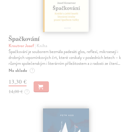
Špačkování
Kroutvor Josef
| Kniha
Špačkování je souborem bezmála padesáti glos, reflexí, mikroesejí i
drobných vzpomínkových črt, které vznikaly v posledních letech – k
různým společenským i literárním příležitostem a z radosti ze čtení…
Na sklade
?
13,30 €
14,00 €
?