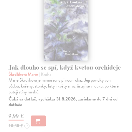
Jak dlouho se spí, když kvetou orchideje
Škrdlíková Marie
| Kniha
Marie Škrdlíková je mimořádný přírodní úkaz. Její povídky voní
půdou, kořeny, stonky, listy i květy a rozrůstají se v louku, po které
putují stíny mraků.
Čaká sa dotlač, vychádza 31.8.2026, zasielame do 7 dní od
dotlače
9,99 €
10,30 €
?