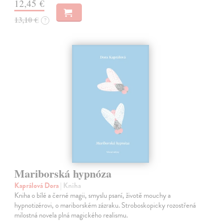
12,45 €
13,10 €
?
Mariborská hypnóza
Kaprálová Dora
| Kniha
Kniha o bílé a černé magii, smyslu psaní, životě mouchy a
hypnotizérovi, o mariborském zázraku. Stroboskopicky rozostřená
milostná novela plná magického realismu.