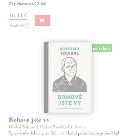
Zasielame do 12 dní
16,44 €
17,30 €
?
na sklade
Bohové jste vy
Hrabal Bohumil, Hošek Pavel (ed.)
| Kniha
Spisovatel a doktor práv Bohumil Hrabal prošel řadou profesí: byl