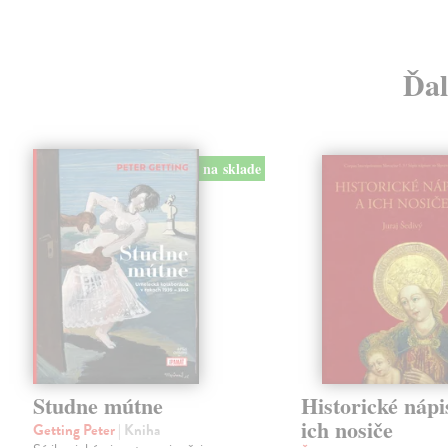
Ďal
na sklade
Studne mútne
Historické nápi
ich nosiče
Getting Peter
| Kniha