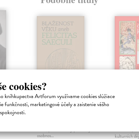
še cookies?
v
Blaženost věku
České z
ho kníhkupectva Artforum využívame cookies slúžiace
ze
aneb Felicitas
posledn
saeculi
Přemyslo
e funkčnosti, marketingové účely a zaistenie vášho
a
(1192-1
ty v
Lutovský Michal
| Kniha
spokojnosti.
inharda
MUDr. Zdeněk Petráň, jehož 70.
Antonín Rob
omunita
narozeninám je věnována tato
Kniha přináší 
kniha, patří mezi nejvýznamnější
sociálních, h
osobnos...
kulturních dě