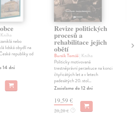
 obce
Revize politických
Ná
procesů a
ži
| Kniha
rehabilitace jejich
zaniklá nebo
Hal
obětí
lá lidská obydlí na
Pro
České republiky od
s ho
Bursík Tomáš
| Kniha
post
Politicky motivovaná
Dodn
o 14 dní
trestněprávní perzekuce na konci
Na 
čtyřicátých let a v letech
padesátých 20. stol...
16
Zasielame do 12 dní
16,
19,59 €
20,20 €
?