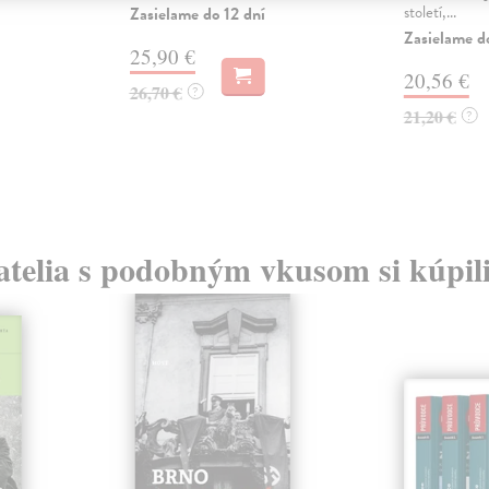
století,...
Zasielame do 12 dní
Zasielame d
25,90 €
20,56 €
26,70 €
?
21,20 €
?
atelia s podobným vkusom si kúpili