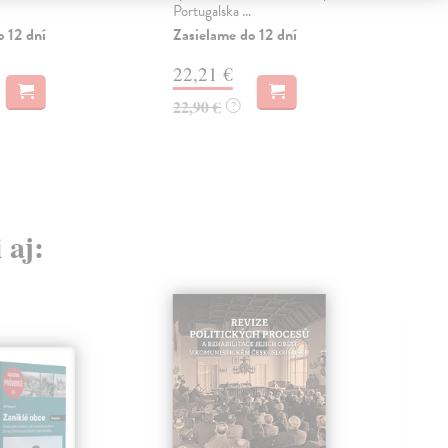
Portugalska ...
18
o 12 dní
Zasielame do 12 dní
18,
22,21 €
22,90 €
?
 aj: