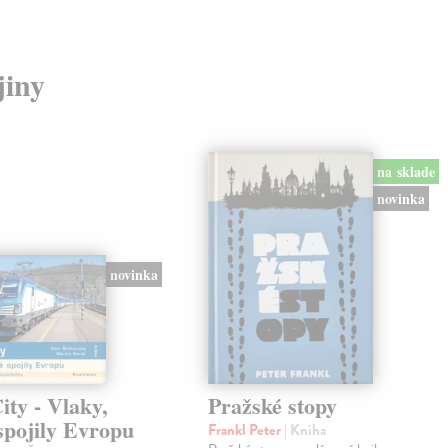
jiny
na sklade
novinka
novinka
ty - Vlaky,
Pražské stopy
spojily Evropu
Frankl Peter
| Kniha