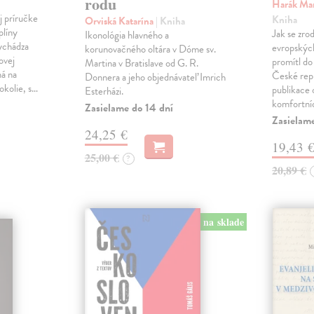
rodu
Harák Mar
j príručke
Kniha
Orviská Katarína
| Kniha
plíny
Jak se zrod
Ikonológia hlavného a
vychádza
evropských 
korunovačného oltára v Dóme sv.
ovej
promítl do
Martina v Bratislave od G. R.
ná na
České repu
Donnera a jeho objednávateľ Imrich
okolie, s…
publikace o
Esterházi.
komfortní
Zasielame do 14 dní
Zasielam
24,25 €
19,43 
25,00 €
?
20,89 €
na sklade