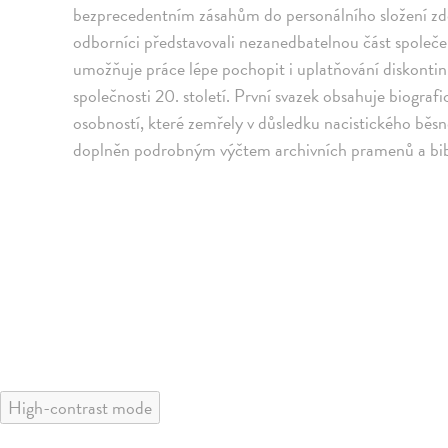
bezprecedentním zásahům do personálního složení zde
odborníci představovali nezanedbatelnou část společ
umožňuje práce lépe pochopit i uplatňování diskonti
společnosti 20. století. První svazek obsahuje biogr
osobností, které zemřely v důsledku nacistického běs
doplněn podrobným výčtem archivních pramenů a bib
High-contrast mode