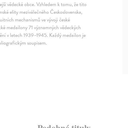
jší vědecké obce. Vzhledem k tomu, že tito
enské elity meziválečného Československa,
nuitních mechanismů ve vývoji české
afické medailony 71 významných vědeckých
nění v letech 1939–1945. Každý medailon je
liografickým soupisem.
Podobné tituly