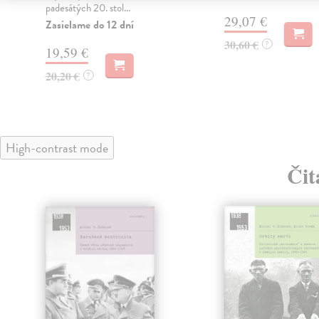
padesátých 20. stol...
29,07 €
Zasielame do 12 dní
30,60 €
?
19,59 €
20,20 €
?
High-contrast mode
Čit
nka