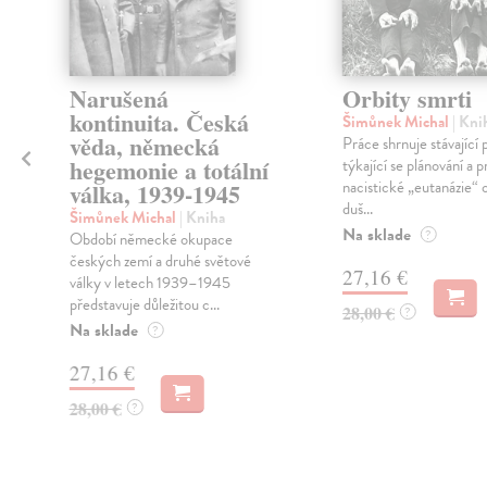
Narušená
Orbity smrti
kontinuita. Česká
Šimůnek Michal
| Kni
věda, německá
Práce shrnuje stávající
hegemonie a totální
týkající se plánování a 
nacistické „eutanázie“ 
válka, 1939-1945
duš...
Šimůnek Michal
| Kniha
Na sklade
?
Období německé okupace
českých zemí a druhé světové
27,16 €
války v letech 1939–1945
představuje důležitou c...
28,00 €
?
Na sklade
?
27,16 €
28,00 €
?