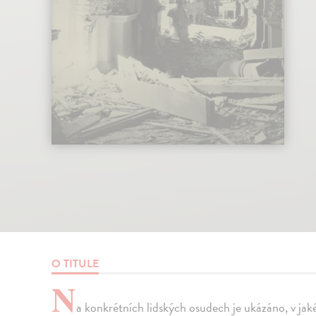
O TITULE
N
a konkrétních lidských osudech je ukázáno, v ja