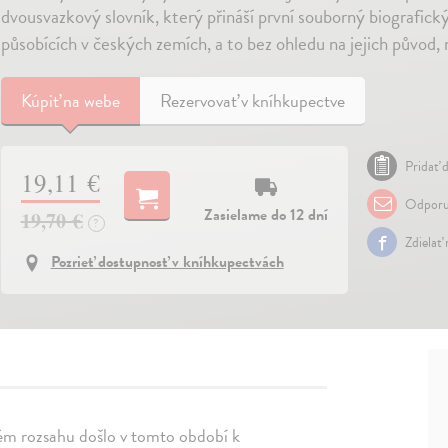
dvousvazkový slovník, který přináší první souborný biografic
působících v českých zemích, a to bez ohledu na jejich původ, 
Kúpiť
na webe
Rezervovať v kníhkupectve
Pridať d
19,11 €
Odporu
Zasielame do 12 dní
19,70 €
?
Zdielať
Pozrieť dostupnosť v kníhkupectvách
kém rozsahu došlo v tomto období k