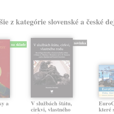
šie z kategórie slovenské a české de
novinka
na sklade
sy a
V službách štátu,
EuroCi
cirkvi, vlastného
které 