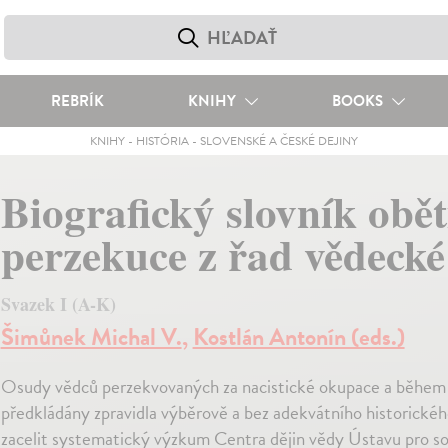
REBRÍK
KNIHY
BOOKS
KNIHY
-
HISTÓRIA
-
SLOVENSKÉ A ČESKÉ DEJINY
Biografický slovník obět
perzekuce z řad vědeck
Svazek I (A-K)
Šimůnek Michal V.
,
Kostlán Antonín (eds.)
Osudy vědců perzekvovaných za nacistické okupace a během d
předkládány zpravidla výběrově a bez adekvátního historické
zacelit systematický výzkum Centra dějin vědy Ústavu pro s