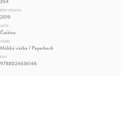
354
ROK VYDANIA
2019
JAZYK
Čeština
VÄZBA
Mäkká väzba / Paperback
EAN
9788024636146