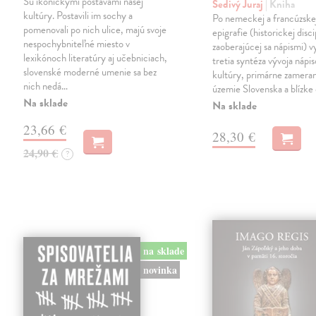
Sú ikonickými postavami našej
Šedivý Juraj
| Kniha
kultúry. Postavili im sochy a
Po nemeckej a francúzske
pomenovali po nich ulice, majú svoje
epigrafie (historickej disci
nespochybniteľné miesto v
zaoberajúcej sa nápismi) 
lexikónoch literatúry aj učebniciach,
tretia syntéza vývoja nápis
slovenské moderné umenie sa bez
kultúry, primárne zamera
nich nedá…
územie Slovenska a blízke 
Na sklade
Na sklade
23,66 €
28,30 €
24,90 €
?
na sklade
novinka