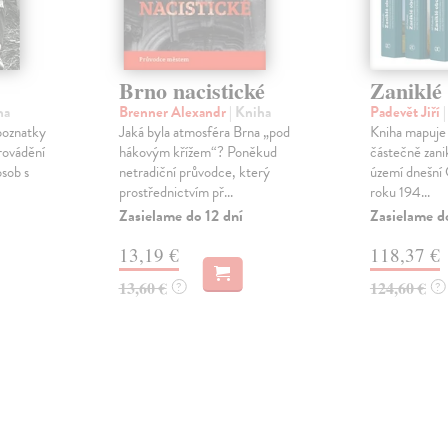
Brno nacistické
Zaniklé
ha
Brenner Alexandr
| Kniha
Padevět Jiří
 poznatky
Jaká byla atmosféra Brna „pod
Kniha mapuje 
provádění
hákovým křížem“? Poněkud
částečně zanik
osob s
netradiční průvodce, který
území dnešní 
prostřednictvím př...
roku 194...
Zasielame do 12 dní
Zasielame d
13,19 €
118,37 €
13,60 €
124,60 €
?
?