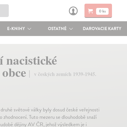
0 ks
E-KNIHY
OSTATNÉ
DAROVACIE KARTY
í nacistické
é obce
v českých zemích 1939-1945.
ruhé světové války byly dosud české veřejnosti
ho zhodnocení. Tuto mezeru se dlouhodobě snaží
oudobé dějiny AV ČR, jehož výsledkem je i