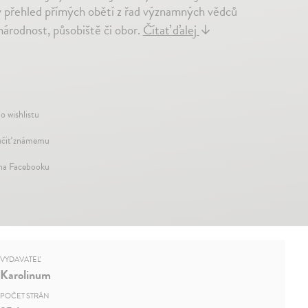
ký přehled přímých obětí z řad významných vědců
národnost, působiště či obor.
Čítať ďalej
↓
o wishlistu
čiť známemu
 na Facebooku
VYDAVATEĽ
Karolinum
POČET STRÁN