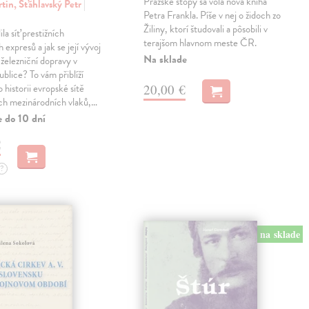
Pražské stopy sa volá nová kniha
tin, Šťáhlavský Petr
|
Petra Frankla. Píše v nej o židoch zo
Žiliny, ktorí študovali a pôsobili v
ila síť prestižních
terajšom hlavnom meste ČR.
expresů a jak se její vývoj
Na sklade
 železniční dopravy v
blice? To vám přiblíží
20,00 €
 historii evropské sítě
ch mezinárodních vlaků,…
e do 10 dní
€
?
na sklade