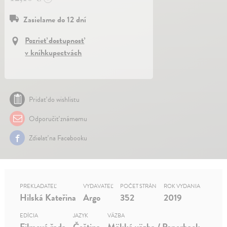
Zasielame do 12 dní
Pozrieť dostupnosť
v kníhkupectvách
Pridať do wishlistu
Odporučiť známemu
Zdielať na Facebooku
PREKLADATEĽ
VYDAVATEĽ
POČET STRÁN
ROK VYDANIA
Hilská Kateřina
Argo
352
2019
EDÍCIA
JAZYK
VÄZBA
Filmová řada
Čeština
Mäkká väzba / Paperback