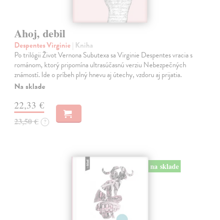
Ahoj, debil
Despentes Virginie
| Kniha
Po trilógii Život Vernona Subutexa sa Virginie Despentes vracia s
románom, ktorý pripomína ultrasúčasnú verziu Nebezpečných
známostí. Ide o príbeh plný hnevu aj útechy, vzdoru aj prijatia.
Na sklade
22,33 €
23,50 €
?
na sklade