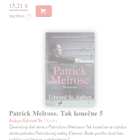
15,21 €
16,90 €
?
Patrick Melrose. Tak konečne 5
Aubyn Edward St.
| Kniha
Záverečný diel série o Patrickovi Melrosovi Tak konečne sa roztáča
okolo pohrebu Patrickovej matky Eleanor. Bude preňho život bez
rodičov vytúženým vyslobodením?