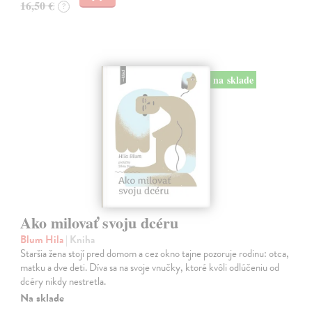
16,50 €
?
na sklade
Ako milovať svoju dcéru
Blum Hila
| Kniha
Staršia žena stojí pred domom a cez okno tajne pozoruje rodinu: otca,
matku a dve deti. Díva sa na svoje vnučky, ktoré kvôli odlúčeniu od
dcéry nikdy nestretla.
Na sklade