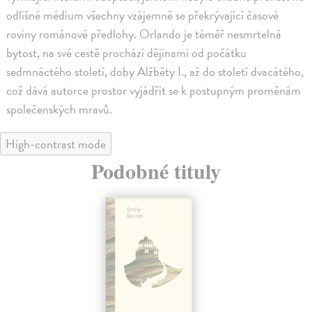
odlišné médium všechny vzájemně se překrývající časové
roviny románové předlohy. Orlando je téměř nesmrtelná
bytost, na své cestě prochází dějinami od počátku
sedmnáctého století, doby Alžběty I., až do století dvacátého,
což dává autorce prostor vyjádřit se k postupným proměnám
společenských mravů.
High-contrast mode
Podobné tituly