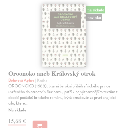
na sklade
novinka
Oroonoko aneb Královský otrok
Behnová Aphra
| Kniha
OROONOKO (1688), bizarní barokní příběh afrického prince
uvrženého do otroctví v Surinamu, patří k nejvýznamnějším textům z
období počátků britského románu, bývá označován za první anglické
dílo, které…
Na sklade
15,68 €