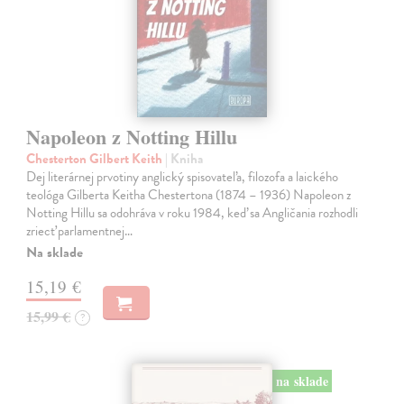
Napoleon z Notting Hillu
Chesterton Gilbert Keith
| Kniha
Dej literárnej prvotiny anglický spisovateľa, filozofa a laického
teológa Gilberta Keitha Chestertona (1874 – 1936) Napoleon z
Notting Hillu sa odohráva v roku 1984, keď sa Angličania rozhodli
zriecť parlamentnej…
Na sklade
15,19 €
15,99 €
?
na sklade