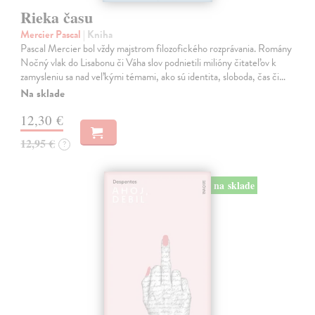
Rieka času
Mercier Pascal
| Kniha
Pascal Mercier bol vždy majstrom filozofického rozprávania. Romány
Nočný vlak do Lisabonu či Váha slov podnietili milióny čitateľov k
zamysleniu sa nad veľkými témami, ako sú identita, sloboda, čas či…
Na sklade
12,30 €
12,95 €
?
na sklade