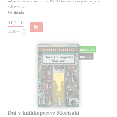
autorovu starší novelu z roku 1980 a tematicky se prolíná s jeho
kultovním…
Na sklade
31,21 €
32,85 €
?
na sklade
novinka
Dni v kníhkupectve Morisaki