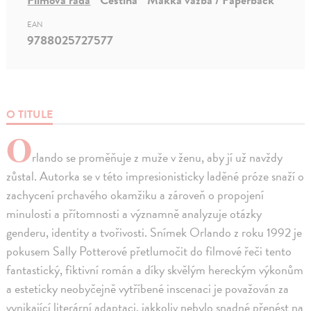
EAN
9788025727577
O TITULE
O
rlando se proměňuje z muže v ženu, aby jí už navždy
zůstal. Autorka se v této impresionisticky laděné próze snaží o
zachycení prchavého okamžiku a zároveň o propojení
minulosti a přítomnosti a významně analyzuje otázky
genderu, identity a tvořivosti. Snímek Orlando z roku 1992 je
pokusem Sally Potterové přetlumočit do filmové řeči tento
fantastický, fiktivní román a díky skvělým hereckým výkonům
a esteticky neobyčejně vytříbené inscenaci je považován za
vynikající literární adaptaci, jakkoliv nebylo snadné přenést na