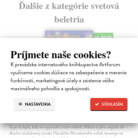
Ďalšie z kategórie svetová
beletria
na sklade
Príjmete naše cookies?
K prevádzke internetového kníhkupectva Artforum
využívame cookies slúžiace na zabezpečenie a meranie
funkčnosti, marketingové účely a zaistenie vášho
maximálneho pohodlia a spokojnosti.
NASTAVENIA
SÚHLASÍM
Město a jeho nejisté zdi
Murakami Haruki
| Kniha
Ty jsi to byla, kdo mi vyprávěl o tom městě. Město a jeho nejisté zdi –
dlouho očekávaný román Harukiho Murakamiho volně navazuje na