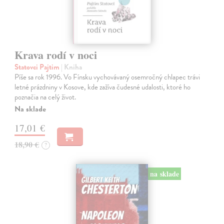
Krava rodí v noci
Statovci Pajtim
| Kniha
Píše sa rok 1996. Vo Fínsku vychovávaný osemročný chlapec trávi
letné prázdniny v Kosove, kde zažíva čudesné udalosti, ktoré ho
poznačia na celý život.
Na sklade
17,01 €
18,90 €
?
na sklade