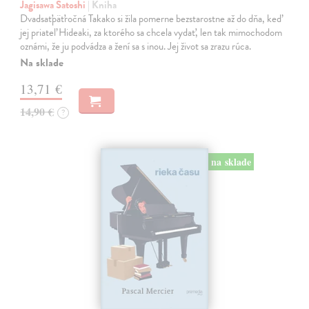
Jagisawa Satoshi
| Kniha
Dvadsaťpäťročná Takako si žila pomerne bezstarostne až do dňa, keď
jej priateľ Hideaki, za ktorého sa chcela vydať, len tak mimochodom
oznámi, že ju podvádza a žení sa s inou. Jej život sa zrazu rúca.
Na sklade
13,71 €
14,90 €
?
na sklade