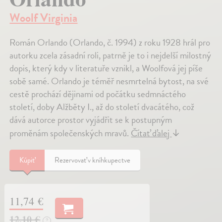
Woolf Virginia
Román Orlando (Orlando, č. 1994) z roku 1928 hrál pro
autorku zcela zásadní roli, patrně je to i nejdelší milostný
dopis, který kdy v literatuře vznikl, a Woolfová jej píše
sobě samé. Orlando je téměř nesmrtelná bytost, na své
cestě prochází dějinami od počátku sedmnáctého
století, doby Alžběty I., až do století dvacátého, což
dává autorce prostor vyjádřit se k postupným
proměnám společenských mravů.
Čítať ďalej
↓
Kúpiť
Rezervovať v kníhkupectve
11,74 €
12,10 €
?