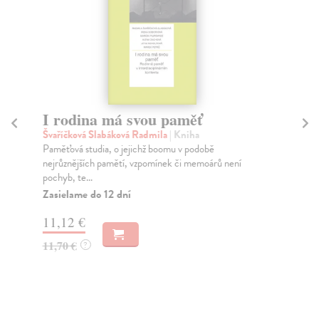
I rodina má svou paměť
R
Švaříčková Slabáková Radmila
| Kniha
Ma
Paměťová studia, o jejichž boomu v podobě
Civ
nejrůznějších pamětí, vzpomínek či memoárů není
ted
pochyb, te...
Za
Zasielame do 12 dní
10
11,12 €
10
11,70 €
?