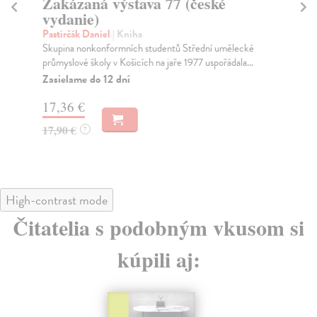
Zakázaná výstava 77 (české
M
vydanie)
P
Pastirčák Daniel
| Kniha
Ko
Skupina nonkonformních studentů Střední umělecké
Mar
průmyslové školy v Košicích na jaře 1977 uspořádala...
slo
širo
Zasielame do 12 dní
Na
17,36 €
15
17,90 €
?
16
High-contrast mode
Čitatelia s podobným vkusom si
kúpili aj: