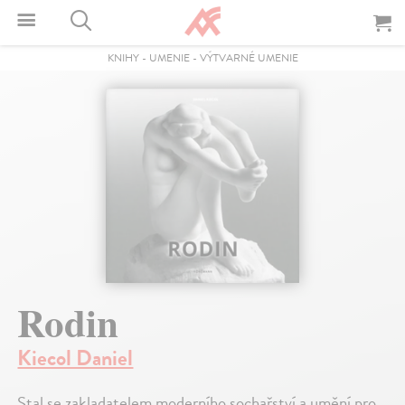
KNIHY
-
UMENIE
-
VÝTVARNÉ UMENIE
Rodin
Kiecol Daniel
Stal se zakladatelem moderního sochařství a umění pro