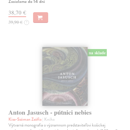
Zasielame do 14 dní
38,70 €
39,90 €
?
na sklade
Anton Jasusch - pútnici nebies
Kiss-Széman Zsófia
| Kniha
Výtvarná monografia o významnom predstaviteľovi košickej