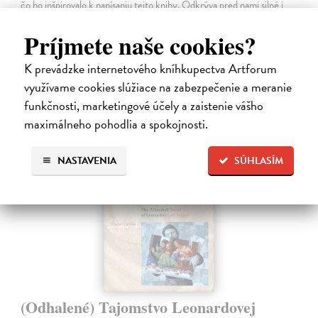
čo ho inšpirovalo k napísaniu tejto knihy. Odkrýva pred nami silné i
slabé…
Na sklade
Príjmete naše cookies?
31,92 €
K prevádzke internetového kníhkupectva Artforum
využívame cookies slúžiace na zabezpečenie a meranie
39,90 €
?
funkčnosti, marketingové účely a zaistenie vášho
maximálneho pohodlia a spokojnosti.
NASTAVENIA
SÚHLASÍM
(Odhalené) Tajomstvo Leonardovej