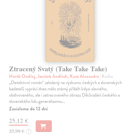
Ztracený Svatý (Take Take Take)
Horák Ondřej, Janíček Jindřich, Kusá Alexandra
| Kniha
„Detektivní román“ založený na výzkumu českých a slovenských
badatelů vypráví dnes málo známý příběh kdysi slavného,
obdivovaného, ale i zatracovaného obrazu Díkůvzdání českého a
slovenského lidu generalissimu…
Zasielame do 12 dní
25,12 €
25,90 €
?