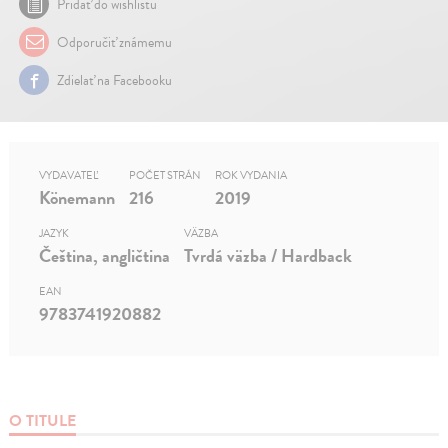
Pridať do wishlistu
Odporučiť známemu
Zdielať na Facebooku
VYDAVATEĽ
POČET STRÁN
ROK VYDANIA
Könemann
216
2019
JAZYK
VÄZBA
Čeština, angličtina
Tvrdá väzba / Hardback
EAN
9783741920882
O TITULE