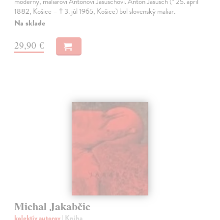
moderny, maliarovi Antonovi Jasuschovi. Anton Jasusch (* 25. apríl
1882, Košice – † 3. júl 1965, Košice) bol slovenský maliar.
Na sklade
29,90 €
Michal Jakabčic
kolektív autorov
| Kniha