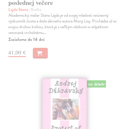
poslednej večere
Lajda Stano
| Kniha
Akademický maliar Stano Lajda je od svojej mladosti neúnavný
výskumník života a diela slávneho autora Mony Lisy. Prichádza už so
svojou druhou knihou, ktorá je s veľkým obdivom a rešpektom
venovaná vrcholnému…
Zasielame do 14 dní
41,00 €
na sklade