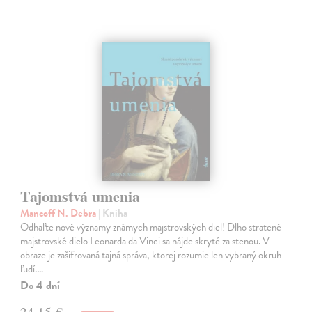
Tajomstvá umenia
Mancoff N. Debra
| Kniha
Odhaľte nové významy známych majstrovských diel! Dlho stratené
majstrovské dielo Leonarda da Vinci sa nájde skryté za stenou. V
obraze je zašifrovaná tajná správa, ktorej rozumie len vybraný okruh
ľudí.…
Do 4 dní
24,15 €