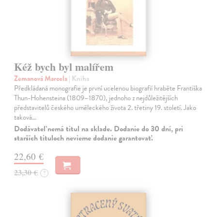
Kéž bych byl malířem
Zemanová Marcela
| Kniha
Předkládaná monografie je první ucelenou biografií hraběte Františka
Thun-Hohensteina (1809–1870), jednoho z nejdůležitějších
představitelů českého uměleckého života 2. třetiny 19. století. Jako
taková…
Dodávateľ nemá titul na sklade. Dodanie do 30 dní, pri
starších tituloch nevieme dodanie garantovať.
22,60 €
23,30 €
?