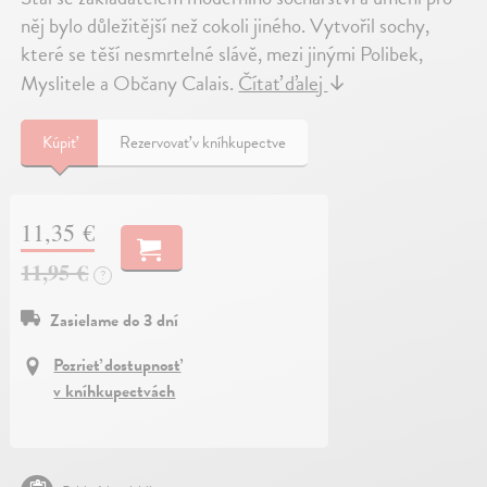
něj bylo důležitější než cokoli jiného. Vytvořil sochy,
které se těší nesmrtelné slávě, mezi jinými Polibek,
Myslitele a Občany Calais.
Čítať ďalej
↓
Kúpiť
Rezervovať v kníhkupectve
11,35 €
11,95 €
?
Zasielame do 3 dní
Pozrieť dostupnosť
v kníhkupectvách