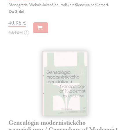
Monografia Michala Jakabčica, rodáka z Klenovca na Gemeri.
Do 3 dní
40,96 €
43,12 €
?
Genealógia modernistického
esencializmu / Geneaalogy of Modernist