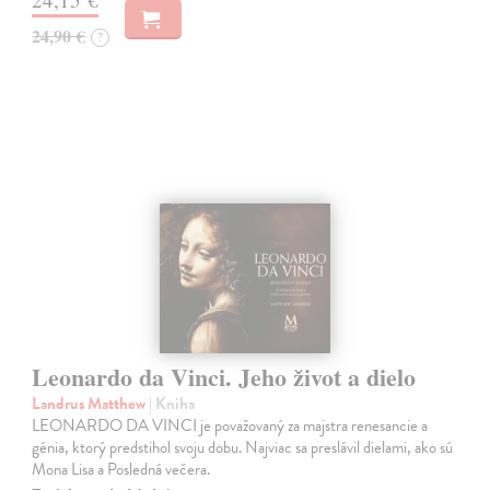
24,90 €
?
Leonardo da Vinci. Jeho život a dielo
Landrus Matthew
| Kniha
LEONARDO DA VINCI je považovaný za majstra renesancie a
génia, ktorý predstihol svoju dobu. Najviac sa preslávil dielami, ako sú
Mona Lisa a Posledná večera.