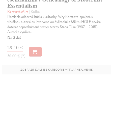
Essentialism
Keratová Mira
| Kniha
Rozsiahla odborná štúdia kurátorky Miry Keratovej spojená s
vizuálnou autorskou intervenciou Svätopluka Mikitu HOLE otvára
doteraz nepreskúmané vrstvy tvorby Stana Filka (1937 – 2015).
Autorka využíva…
Do 3 dní
29,10 €
30,00 €
?
ZOBRAZIŤ ĎALŠIE Z KATEGÓRIE VÝTVARNÉ UMENIE