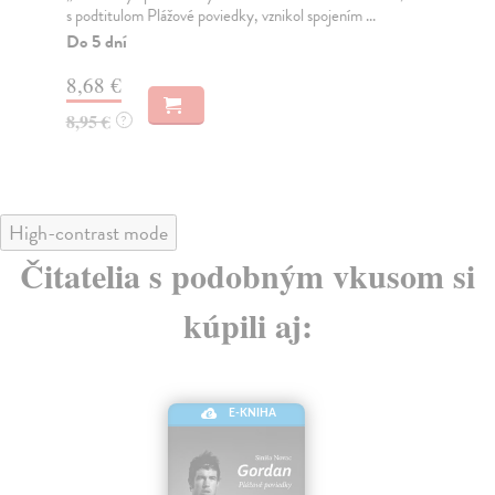
vzrušujúcim a zábavným spôsobom sleduje život a
Spo
dielo...
Do
Na sklade
?
9,
10,57 €
9,
10,90 €
?
High-contrast mode
Čitatelia s podobným vkusom si
kúpili aj: