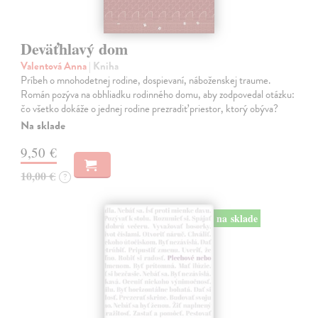
Deväťhlavý dom
Valentová Anna
| Kniha
Príbeh o mnohodetnej rodine, dospievaní, náboženskej traume.
Román pozýva na obhliadku rodinného domu, aby zodpovedal otázku:
čo všetko dokáže o jednej rodine prezradiť priestor, ktorý obýva?
Na sklade
9,50 €
10,00 €
?
na sklade