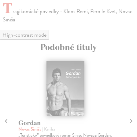
T
ragikomické poviedky - Kloos Remi, Pero le Kvet, Novac
Siniša
High-contrast mode
Podobné tituly
na sklade
Ja, Leonardo
R
Kloos Remi
| Kniha
Kl
Zbierka krátkych próz a obrazových reprodukcií
Ren