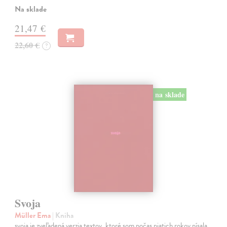
Na sklade
21,47 €
22,60 €
?
na sklade
Svoja
Müller Ema
| Kniha
svoja je zveľadená verzia textov, ktoré som počas piatich rokov písala