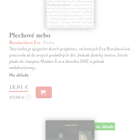
Plechové nebo
Borušovičová Eva
| Kniha
Táto kniha je spojením dvoch projektov, na ktorých Eva Borušovičová
pracovala až do svojich posledných dní. Jednak zbierky textov, ktoré
písala do časopisu Madam Eva a denníka SME a jednak
nedokončenej…
Na sklade
18,91 €
19,90 €
?
na sklade