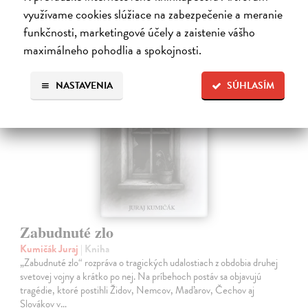
využívame cookies slúžiace na zabezpečenie a meranie
16,90 €
?
funkčnosti, marketingové účely a zaistenie vášho
maximálneho pohodlia a spokojnosti.
na sklade
NASTAVENIA
SÚHLASÍM
Zabudnuté zlo
Kumičák Juraj
| Kniha
„Zabudnuté zlo“ rozpráva o tragických udalostiach z obdobia druhej
svetovej vojny a krátko po nej. Na príbehoch postáv sa objavujú
tragédie, ktoré postihli Židov, Nemcov, Maďarov, Čechov aj
Slovákov v…