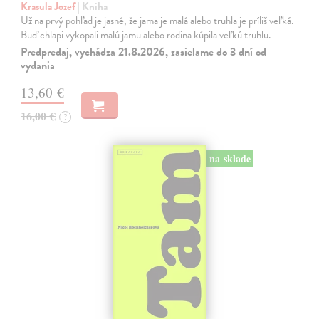
Krasula Jozef
| Kniha
Už na prvý pohľad je jasné, že jama je malá alebo truhla je príliš veľká.
Buď chlapi vykopali malú jamu alebo rodina kúpila veľkú truhlu.
Predpredaj, vychádza 21.8.2026, zasielame do 3 dní od
vydania
13,60 €
16,00 €
?
na sklade