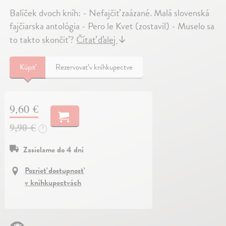
Balíček dvoch kníh: - Nefajčiť zaázané. Malá slovenská
fajčiarska antológia - Pero le Kvet (zostavil) - Muselo sa
to takto skončiť?
Čítať ďalej
↓
Kúpiť
Rezervovať v kníhkupectve
9,60 €
9,90 €
?
Zasielame do 4 dní
Pozrieť dostupnosť
v kníhkupectvách