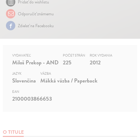
Pridať do wishlistu
Odporučiť známemu
Zdielať na Facebooku
VYDAVATEĽ
POČET STRÁN
ROK VYDANIA
Miloš Prekop - AND
225
2012
JAZYK
VÄZBA
Slovenčina
Mäkká väzba / Paperback
EAN
2100003866653
O TITULE