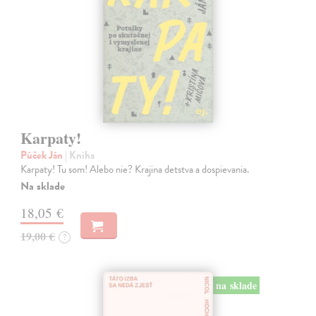
Karpaty!
Púček Ján
| Kniha
Karpaty! Tu som! Alebo nie? Krajina detstva a dospievania.
Na sklade
18,05 €
19,00 €
?
na sklade