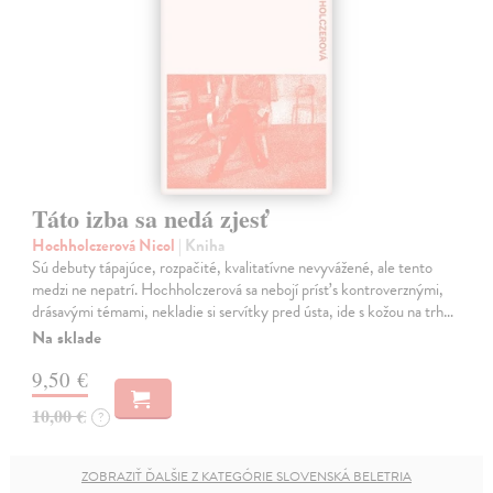
Táto izba sa nedá zjesť
Hochholczerová Nicol
| Kniha
Sú debuty tápajúce, rozpačité, kvalitatívne nevyvážené, ale tento
medzi ne nepatrí. Hochholczerová sa nebojí prísť s kontroverznými,
drásavými témami, nekladie si servítky pred ústa, ide s kožou na trh…
Na sklade
9,50 €
10,00 €
?
ZOBRAZIŤ ĎALŠIE Z KATEGÓRIE SLOVENSKÁ BELETRIA