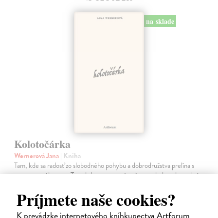
na sklade
Kolotočárka
Wernerová Jana
| Kniha
Tam, kde sa radosť zo slobodného pohybu a dobrodružstva prelína s
pocitom vyčlenenia. Tam, kde rastie starý gaštan a okolo neho sa krúti
život dievčatka, ktoré od svojej starej mamy dostalo meno Zelinka.…
Príjmete naše cookies?
Na sklade
15,21 €
K prevádzke internetového kníhkupectva Artforum