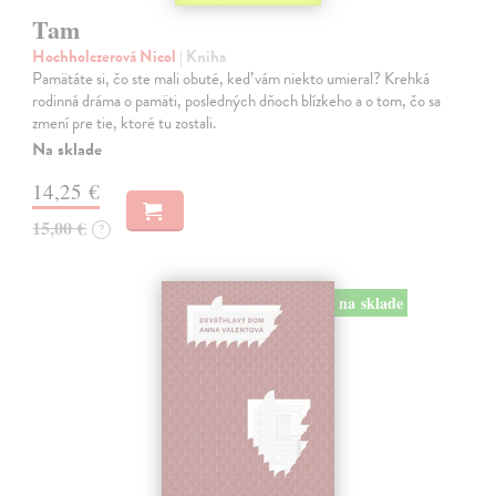
Tam
Hochholczerová Nicol
| Kniha
Pamätáte si, čo ste mali obuté, keď vám niekto umieral? Krehká
rodinná dráma o pamäti, posledných dňoch blízkeho a o tom, čo sa
zmení pre tie, ktoré tu zostali.
Na sklade
14,25 €
15,00 €
?
na sklade