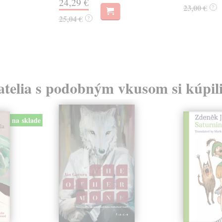
24,29 €
23,00 €
?
25,04 €
?
atelia s podobným vkusom si kúpili
na sklade