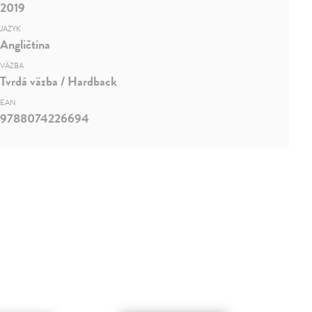
2019
JAZYK
Angličtina
VÄZBA
Tvrdá väzba / Hardback
EAN
9788074226694