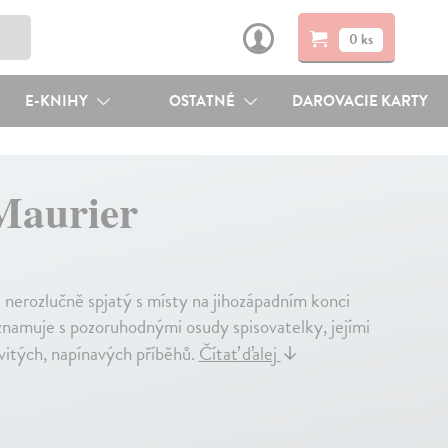
0 ks
E-KNIHY
OSTATNÉ
DAROVACIE KARTY
Maurier
 nerozlučně spjatý s místy na jihozápadním konci
znamuje s pozoruhodnými osudy spisovatelky, jejími
rvitých, napínavých příběhů.
Čítať ďalej
↓