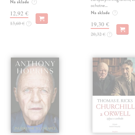
Na sklade
?
ochotne…
Na sklade
12,92 €
?
13,60 €
19,30 €
?
20,32 €
?