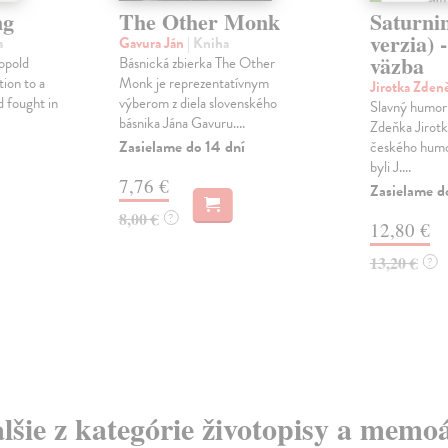
ng
The Other Monk
Saturnin
verzia)
a
Gavura Ján
| Kniha
väzba
opold
Básnická zbierka The Other
ion to a
Monk je reprezentatívnym
Jirotka Zden
 fought in
výberom z diela slovenského
Slavný humor
básnika Jána Gavuru....
Zdeňka Jirotky
Zasielame do 14 dní
českého humo
byli J....
7,76 €
Zasielame d
8,00 €
?
12,80 €
13,20 €
?
lšie z kategórie životopisy a memo