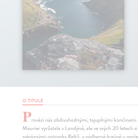
O TITULE
P
rovází nás obdivuhodnými, tajuplnými končinami 
Maurier vyrůstala v Londýně, ale ve svých 20 letech si
svéráznými potomky Keltů, v nádherné krajině u moře