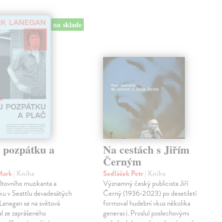
na sklade
j pozpátku a
Na cestách s Jiřím
Černým
Mark
| Kniha
Sedláček Petr
| Kniha
ltovního muzikanta a
Významný český publicista Jiří
ku v Seattlu devadesátých
Černý (1936-2023) po desetiletí
 Lanegan se na světová
formoval hudební vkus několika
al ze zaprášeného
generací. Proslul poslechovými