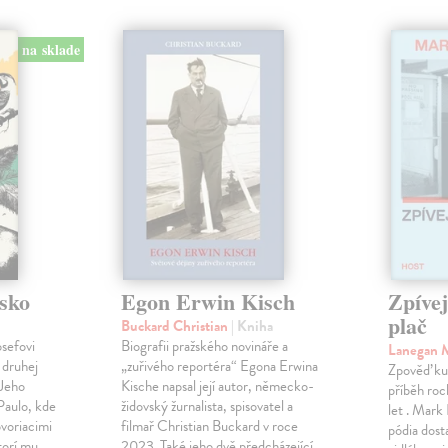
na sklade
sko
Egon Erwin Kisch
Zpíve
plač
Buckard Christian
| Kniha
osefovi
Biografii pražského novináře a
Lanegan 
 druhej
„zuřivého reportéra“ Egona Erwina
Zpověď ku
 Jeho
Kische napsal její autor, německo-
příběh roc
Paulo, kde
židovský žurnalista, spisovatel a
let . Mark
voriacimi
filmař Christian Buckard v roce
pódia dost
torí mu
2023. Také jeho dvě předcházející