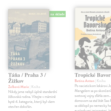
na sklade
Táňa / Praha 3 /
Tropické Bavor
Žižkov
Betina Anton
| Kniha
Po nacistickom lekárovi J
Zelbová Marie
| Kniha
Mengelem sa po skončení
Nikdy jsme nebyli úplně standardní
svetovej vojny zľahla zem.
žižkovská rodina. Vítejte v mámině
domovom sa stal štát Sao 
bytě 4. kategorie, který byl všem
sa obklopil po nemecky ho
otevřen dokořán.
európskymi imigrantmi, k