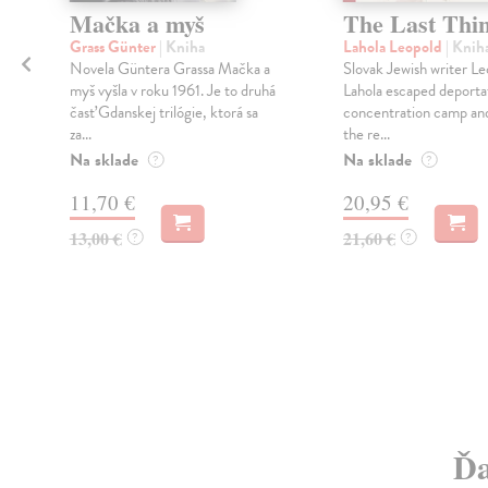
Mačka a myš
The Last Thi
o
Grass Günter
| Kniha
Lahola Leopold
| Knih
Novela Güntera Grassa Mačka a
Slovak Jewish writer Le
myš vyšla v roku 1961. Je to druhá
Lahola escaped deportat
časť Gdanskej trilógie, ktorá sa
concentration camp and
za...
the re...
Na sklade
Na sklade
?
?
11,70 €
20,95 €
13,00 €
21,60 €
?
?
Ďa