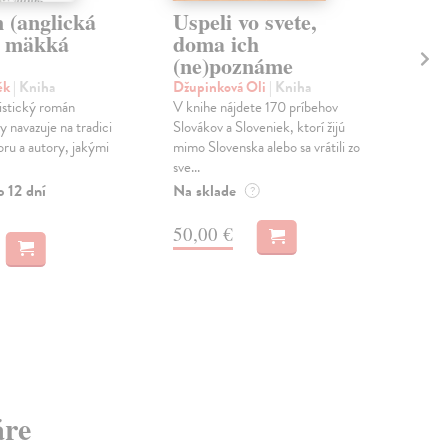
 (anglická
Uspeli vo svete,
Th
 - mäkká
doma ich
fr
(ne)poznáme
Rav
kni
ěk
| Kniha
Džupinková Oli
| Kniha
A Cz
istický román
V knihe nájdete 170 príbehov
happ
 navazuje na tradici
Slovákov a Sloveniek, ktorí žijú
Ukra
ru a autory, jakými
mimo Slovenska alebo sa vrátili zo
dram
sve...
o 12 dní
Na sklade
?
50,00 €
4,
áre