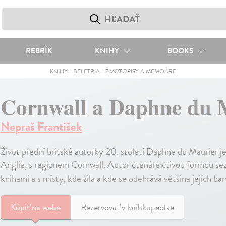
REBRÍK
KNIHY
BOOKS
KNIHY
-
BELETRIA
-
ŽIVOTOPISY A MEMOÁRE
Cornwall a Daphne du 
Nepraš František
Život přední britské autorky 20. století Daphne du Maurier je
Anglie, s regionem Cornwall. Autor čtenáře čtivou formou se
knihami a s místy, kde žila a kde se odehrává většina jejích ba
Kúpiť
na webe
Rezervovať v kníhkupectve