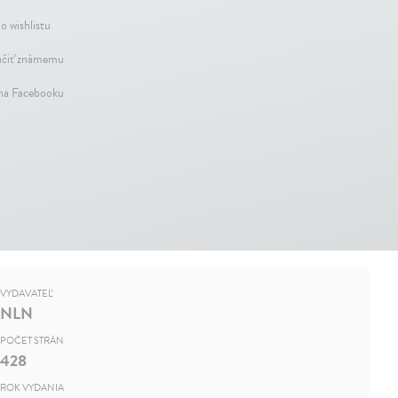
o wishlistu
čiť známemu
 na Facebooku
VYDAVATEĽ
NLN
POČET STRÁN
428
ROK VYDANIA