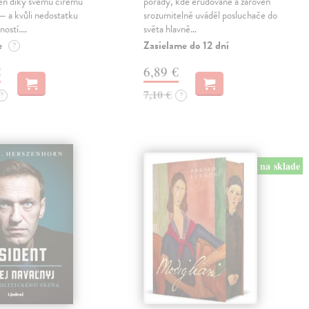
jen díky svému čirému
pořady, kde erudovaně a zároveň
— a kvůli nedostatku
srozumitelně uváděl posluchače do
ností.…
světa hlavně…
e
Zasielame do 12 dní
?
€
6,89 €
7,10 €
?
?
na sklade