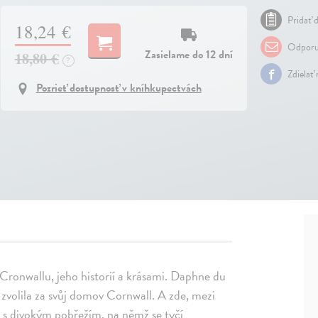
Pridať d
18,24 €
Odporu
Zasielame do 12 dní
18,80 €
?
Zdielať
Pozrieť dostupnosť v kníhkupectvách
Cronwallu, jeho historií a krásami. Daphne du
 zvolila za svůj domov Cornwall. A zde, mezi
 s divokým pobřežím, na němž se tyčí