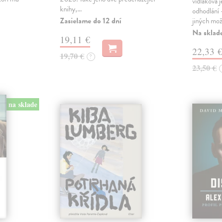
vidlákova 
knihy,…
odhodlání 
Zasielame do 12 dní
jiných mož
Na sklad
19,11 €
22,33 
19,70 €
?
23,50 €
na sklade