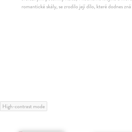
romantické skály, se zrodilo její dílo, které dodnes zná 
High-contrast mode