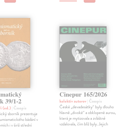
matický
Cinepur 165/2026
k 39/1-2
kolektív autorov
| Časopis
České „devadesátky“ byly dlouho
ří (ed.)
| Časopis
hlavně „divoké“ a obklopené aurou,
cký sborník prezentuje
která je mytizovala a zvláštně
numismatického bádání v
vzdalovala, čím blíž byly. Jejich
ích i v širší střední