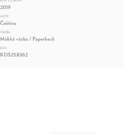
ROK VYDANIA
2019
JAZYK
Čeština
VÄZBA
Mäkká väzba / Paperback
EAN
KOS258362