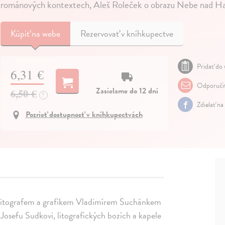
románových kontextech, Aleš Roleček o obrazu Nebe nad 
Kúpiť
na webe
Rezervovať v kníhkupectve
Pridať do 
6,31 €
Odporuči
Zasielame do 12 dní
6,50 €
?
Zdielať na
Pozrieť dostupnosť v kníhkupectvách
 s litografem a grafikem Vladimírem Suchánkem
 Josefu Sudkovi, litografických bozích a kapele