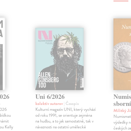
2026
Uni 6/2026
Numis
sborní
s
kolektív autorov
| Časopis
2026
Kulturní magazín UNI, který vychází
Militký Ji
abídkou
od roku 1991, se orientuje zejména
Numismati
známit
na hudbu, a to jak samostatně, tak v
výsledky 
ou Kelly
návaznosti na ostatní umělecké
českých zem