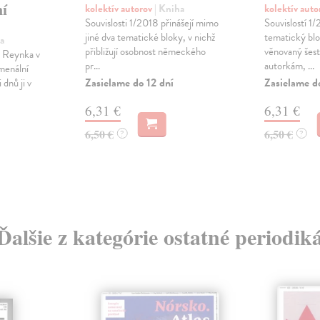
í
kolektív autorov
| Kniha
kolektív aut
Souvislosti 1/2018 přinášejí mimo
Souvislostí 1/
jiné dva tematické bloky, v nichž
tematický blo
a
přibližují osobnost německého
věnovaný šesti
a Reynka v
pr...
autorkám, ...
menální
Zasielame do 12 dní
Zasielame d
dnů ji v
6,31 €
6,31 €
6,50 €
6,50 €
?
?
Ďalšie z kategórie ostatné periodik