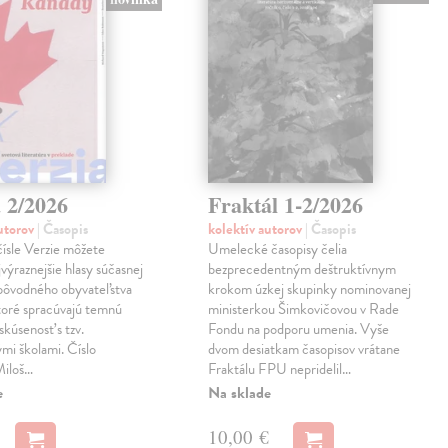
 2/2026
Fraktál 1-2/2026
autorov
| Časopis
kolektív autorov
| Časopis
ísle Verzie môžete
Umelecké časopisy čelia
jvýraznejšie hlasy súčasnej
bezprecedentným deštruktívnym
 pôvodného obyvateľstva
krokom úzkej skupinky nominovanej
toré spracúvajú temnú
ministerkou Šimkovičovou v Rade
skúsenosť s tzv.
Fondu na podporu umenia. Vyše
mi školami. Číslo
dvom desiatkam časopisov vrátane
 Miloš…
Fraktálu FPU nepridelil…
e
Na sklade
10,00 €