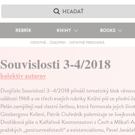
REBRÍK
KNIHY
BOOKS
OSTATNÉ
-
ČASOPISY
-
OSTATNÉ PERIODIKÁ
Souvislosti 3-4/2018
kolektív autorov
Dvojčíslo Souvislostí 3–4/2018 přináší tematický blok věno
události 1968 a ve třech esejích rubriky Knižní pól se přední
Pelán zamýšlejí nad vlastní četbou, která formovala jejich živo
Ginsbergovo Kvílení, Patrik Ouředník polemizuje se švejkov
Dvořáková píše o Kalfařově Kosmonautovi z Čech a Mlíkaři An
pražských „postsurrealistech“ a existencialismu, Pavel Janáč