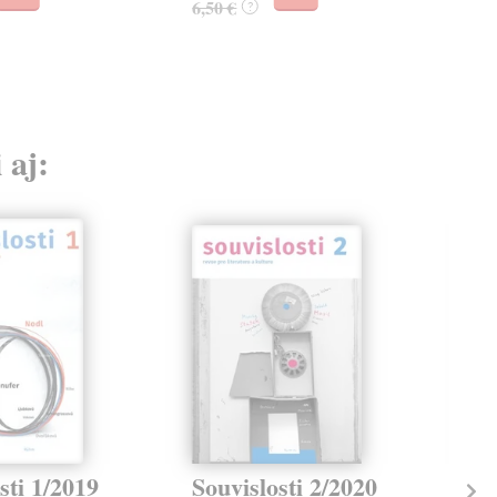
6,50 €
?
 aj:
sti 1/2019
Souvislosti 2/2020
So