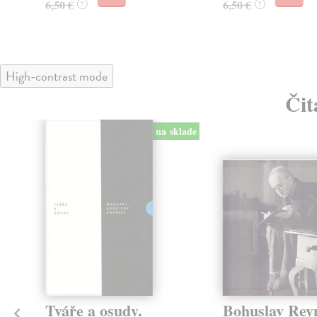
6,50 €
6,50 €
?
?
High-contrast mode
Čit
na sklade
Tváře a osudy.
Bohuslav Rey