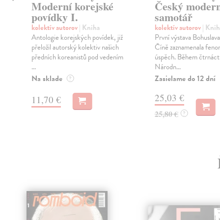
Moderní korejské
Český modern
povídky I.
samotář
o
kolektív autorov
| Kniha
kolektív autorov
| Knih
Antologie korejských povídek, již
První výstava Bohuslav
přeložil autorský kolektiv našich
Číně zaznamenala feno
předních koreanistů pod vedením
úspěch. Během čtrnácti 
...
Národn...
Na sklade
Zasielame do 12 dní
?
25,03 €
11,70 €
25,80 €
?