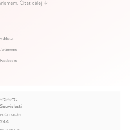
Harlemem.
Čítať ďalej
↓
wishlistu
ť známemu
 Facebooku
VYDAVATEĽ
Souvislosti
POČET STRÁN
244