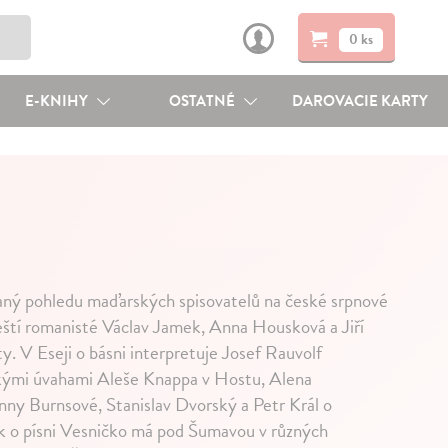
0 ks
E-KNIHY
OSTATNÉ
DAROVACIE KARTY
vaný pohledu maďarských spisovatelů na české srpnové
 čeští romanisté Václav Jamek, Anna Housková a Jiří
ty. V Eseji o básni interpretuje Josef Rauvolf
skými úvahami Aleše Knappa v Hostu, Alena
ny Burnsové, Stanislav Dvorský a Petr Král o
ek o písni Vesničko má pod Šumavou v různých