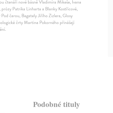
nou čtenáři nové básně Vladimíra Mikeše, Ivana
prózy Patrika Linharta a Blanky Kostřicové,
 Pod čarou, Bagately Jiřího Zizlera, Glosy
eologické črty Martina Pokorného přinášejí
ění.
Podobné tituly