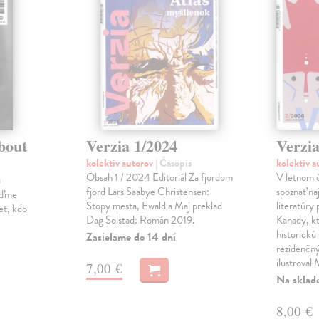
bout
Verzia 1/2024
Verzia
kolektív autorov
| Časopis
kolektív 
Obsah 1 / 2024 Editoriál Za fjordom
V letnom č
s
fjord Lars Saabye Christensen:
spoznať na
jďme
Stopy mesta, Ewald a Maj preklad
literatúry
et, kdo
Dag Solstad: Román 2019.
Kanady, k
historickú 
Zasielame do 14 dní
rezidenčný
ilustroval
7,00 €
Na sklad
8,00 €