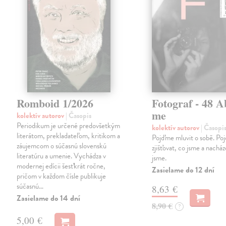
Romboid 1/2026
Fotograf - 48 A
me
kolektív autorov
| Časopis
Periodikum je určené predovšetkým
kolektív autorov
| Časopi
literátom, prekladateľom, kritikom a
Pojďme mluvit o sobě. Po
záujemcom o súčasnú slovenskú
zjišťovat, co jsme a nacház
literatúru a umenie. Vychádza v
jsme.
modernej edícii šesťkrát ročne,
Zasielame do 12 dní
pričom v každom čísle publikuje
súčasnú…
8,63 €
Zasielame do 14 dní
8,90 €
?
5,00 €