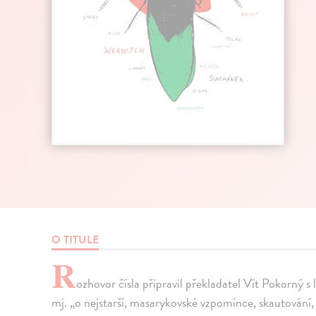
O TITULE
R
ozhovor čísla připravil překladatel Vít Pokorný
mj. „o nejstarší, masarykovské vzpomínce, skautování,