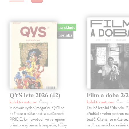
na sklade
novinka
QYS leto 2026 (42)
Film a doba 2/
kolektív autorov
| Časopis
kolektív autorov
| Časopi
V novom vydaní magazínu QYS sa
Druhé letošní číslo roku 
dočítate o súčasnosti a budúcnosti
přichází s velmi pestrou n
PRIDE, kvír životoch vo verejnom
textů. Čtenář se může se
priestore aj témach bezpečia, túžby
např. s americkou režisérk