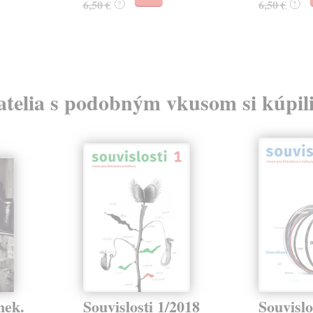
6,50 €
6,50 €
?
?
atelia s podobným vkusom si kúpili
nek.
Souvislosti 1/2018
Souvislo