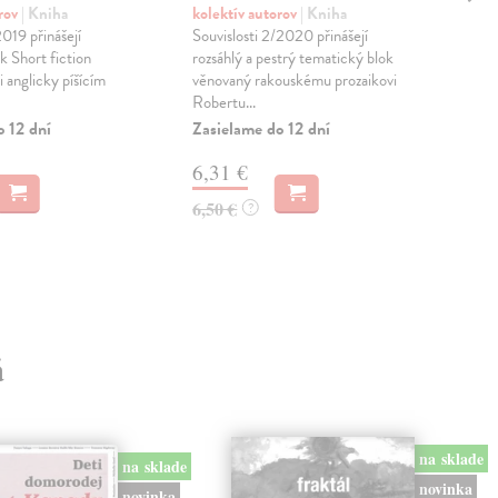
orov
| Kniha
kolektív autorov
| Kniha
kol
2019 přinášejí
Souvislosti 2/2020 přinášejí
Souv
k Short fiction
rozsáhlý a pestrý tematický blok
tem
 anglicky píšícím
věnovaný rakouskému prozaikovi
proz
Robertu...
vzp
o 12 dní
Zasielame do 12 dní
Zas
6,31 €
6,
6,50 €
6,5
?
á
na sklade
na sklade
novinka
novinka