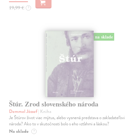
19,99 €
?
na sklade
Štúr. Zrod slovenského národa
Demmel József
| Kniha
Je Štúrov život viac mýtus, alebo vysnená predstava o zakladateľovi
národa? Ako to v skutočnosti bolo s eho vzťahmi a láskou?
Na sklade
?