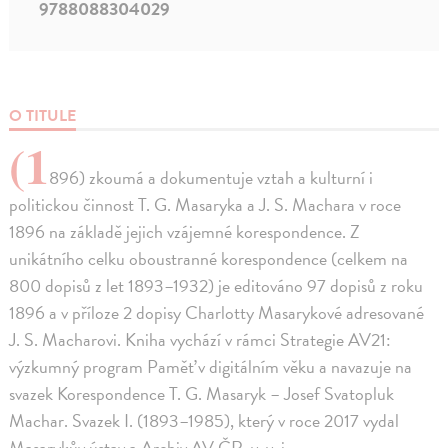
9788088304029
O TITULE
(1
896) zkoumá a dokumentuje vztah a kulturní i
politickou činnost T. G. Masaryka a J. S. Machara v roce
1896 na základě jejich vzájemné korespondence. Z
unikátního celku oboustranné korespondence (celkem na
800 dopisů z let 1893–1932) je editováno 97 dopisů z roku
1896 a v příloze 2 dopisy Charlotty Masarykové adresované
J. S. Macharovi. Kniha vychází v rámci Strategie AV21:
výzkumný program Paměť v digitálním věku a navazuje na
svazek Korespondence T. G. Masaryk – Josef Svatopluk
Machar. Svazek I. (1893–1985), který v roce 2017 vydal
Masarykův ústav a Archiv AV ČR, v. v. i.