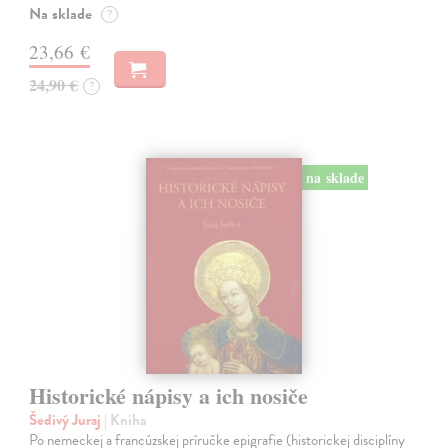
Na sklade
?
23,66 €
24,90 €
?
na sklade
Historické nápisy a ich nosiče
Šedivý Juraj
| Kniha
Po nemeckej a francúzskej príručke epigrafie (historickej disciplíny