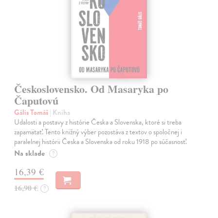
Československo. Od Masaryka po
Čaputovú
Gális Tomáš
| Kniha
Udalosti a postavy z histórie Česka a Slovenska, ktoré si treba
zapamätať. Tento knižný výber pozostáva z textov o spoločnej i
paralelnej histórii Česka a Slovenska od roku 1918 po súčasnosť.
Na sklade
?
16,39 €
16,90 €
?