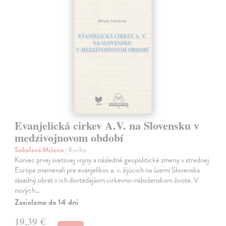
Evanjelická cirkev A.V. na Slovensku v
medzivojnovom období
Sokolová Milena
| Kniha
Koniec prvej svetovej vojny a následné geopolitické zmeny v strednej
Európe znamenali pre evanjelikov a. v. žijúcich na území Slovenska
zásadný obrat v ich dovtedajšom cirkevno-náboženskom živote. V
nových…
Zasielame do 14 dní
19,39 €