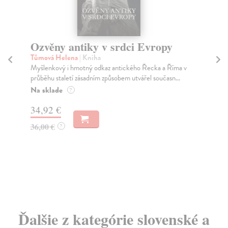
Ozvěny antiky v srdci Evropy
K
J
Tůmová Helena
| Kniha
Myšlenkový i hmotný odkaz antického Řecka a Říma v
Ko
průběhu staletí zásadním způsobem utvářel současn...
Pub
Kor
Na sklade
?
vzá
34,92 €
Za
36,00 €
?
16
16
Ďalšie z kategórie slovenské a