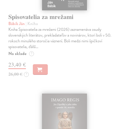
Spisovatelia za mrežami
Bábik Ján
| Kniha
Kniha Spisovatelia za mrežami (2026) zaznamenáva osudy
slovenských literátov, prekladateľov a novinárov, ktorí boli v 50.
rokoch minulého storočia väznení. Boli medzi nimi špičkoví
spisovatelia, ďalší…
Na sklade
?
23,40 €
26,00 €
?