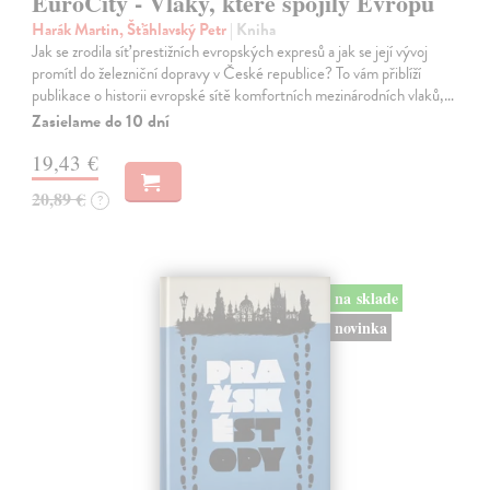
EuroCity - Vlaky, které spojily Evropu
Harák Martin, Šťáhlavský Petr
| Kniha
Jak se zrodila síť prestižních evropských expresů a jak se její vývoj
promítl do železniční dopravy v České republice? To vám přiblíží
publikace o historii evropské sítě komfortních mezinárodních vlaků,…
Zasielame do 10 dní
19,43 €
20,89 €
?
na sklade
novinka