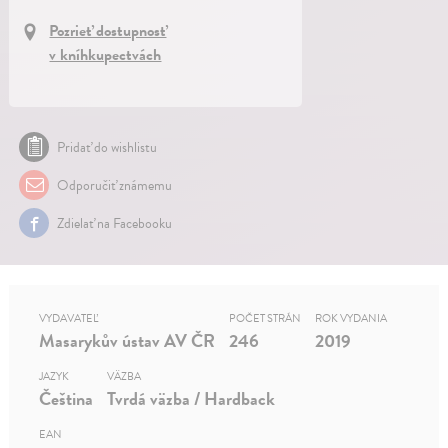
Pozrieť dostupnosť
v kníhkupectvách
Pridať do wishlistu
Odporučiť známemu
Zdielať na Facebooku
VYDAVATEĽ
POČET STRÁN
ROK VYDANIA
Masarykův ústav AV ČR
246
2019
JAZYK
VÄZBA
Čeština
Tvrdá väzba / Hardback
EAN