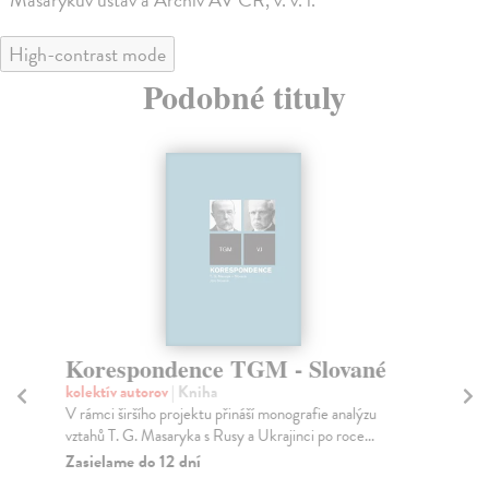
High-contrast mode
Podobné tituly
Korespondence TGM - Slované
K
Sl
kolektív autorov
| Kniha
1
V rámci širšího projektu přináší monografie analýzu
vztahů T. G. Masaryka s Rusy a Ukrajinci po roce...
Lac
Zasielame do 12 dní
Kni
tém