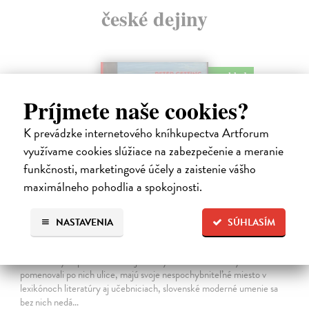
české dejiny
na sklade
Príjmete naše cookies?
K prevádzke internetového kníhkupectva Artforum
využívame cookies slúžiace na zabezpečenie a meranie
funkčnosti, marketingové účely a zaistenie vášho
maximálneho pohodlia a spokojnosti.
NASTAVENIA
SÚHLASÍM
Studne mútne
Getting Peter
| Kniha
Sú ikonickými postavami našej kultúry. Postavili im sochy a
pomenovali po nich ulice, majú svoje nespochybniteľné miesto v
lexikónoch literatúry aj učebniciach, slovenské moderné umenie sa
bez nich nedá…