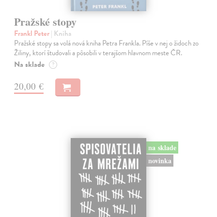
Pražské stopy
Frankl Peter
| Kniha
Pražské stopy sa volá nová kniha Petra Frankla. Píše v nej o židoch zo
Žiliny, ktorí študovali a pôsobili v terajšom hlavnom meste ČR.
Na sklade
?
20,00 €
na sklade
novinka