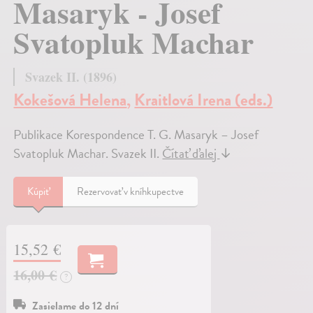
Masaryk - Josef
Svatopluk Machar
Svazek II. (1896)
Kokešová Helena
,
Kraitlová Irena (eds.)
Publikace Korespondence T. G. Masaryk – Josef
Svatopluk Machar. Svazek II.
Čítať ďalej
↓
Kúpiť
Rezervovať v kníhkupectve
15,52 €
16,00 €
?
Zasielame do 12 dní