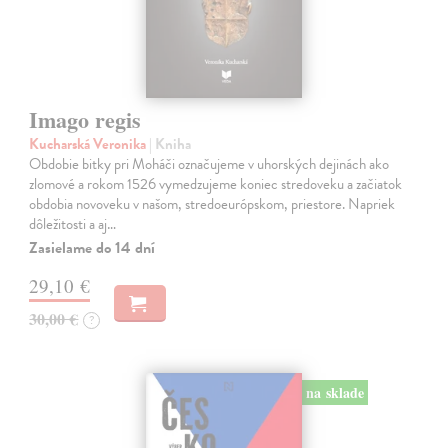
Imago regis
Kucharská Veronika
| Kniha
Obdobie bitky pri Moháči označujeme v uhorských dejinách ako
zlomové a rokom 1526 vymedzujeme koniec stredoveku a začiatok
obdobia novoveku v našom, stredoeurópskom, priestore. Napriek
dôležitosti a aj…
Zasielame do 14 dní
29,10 €
30,00 €
?
na sklade