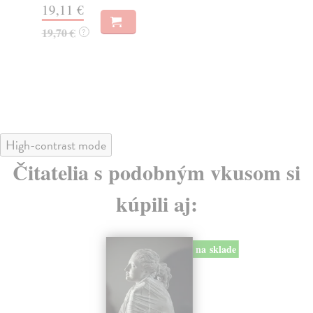
19,11 €
Do
dní
19,70 €
?
gar
22
23
High-contrast mode
Čitatelia s podobným vkusom si
kúpili aj:
na sklade