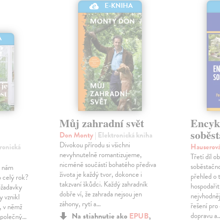
E-KNIHA
A
Můj zahradní svět
Encyk
soběst
Don Monty
| Elektronická kniha
Divokou přírodu si všichni
tronická
Hauserov
nevyhnutelně romantizujeme,
Třetí díl 
nicméně součástí bohatého přediva
soběstačno
y nám
života je každý tvor, dokonce i
přehled o 
o celý rok?
takzvaní škůdci. Každý zahradník
hospodařit
ožadavky
dobře ví, že zahrada nejsou jen
nejvhodněj
y vznikl
záhony, rytí a…
řešení pro
, v němž
Na stiahnutie ako
EPUB
,
dopravu a
 společný…