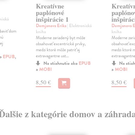
Kreatívne
Kreatív
paplónové
paplóno
inšpirácie 1
inšpirác
nická
Demjanova Erika
| Elektronická
Demjanova E
baviť dom
kniha
kniha
nú
Moderne zariadený byt môže
Moderne zari
ej
obsahovať excentrické prvky,
obsahovať exc
medzi ktoré môže patriť aj
medzi ktoré m
extravagantne ust...
extravagantne 
ko
EPUB
,
Na stiahnutie ako
EPUB
Na stia
a
MOBI
a
MOBI
8,50 €
8,50 €
Ďalšie z kategórie domov a záhrad