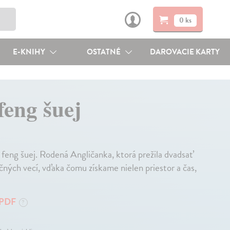
0 ks
E-KNIHY
OSTATNÉ
DAROVACIE KARTY
feng šuej
 feng šuej. Rodená Angličanka, ktorá prežila dvadsať
očných vecí, vďaka čomu získame nielen priestor a čas,
PDF
?