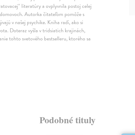
ovacej“ literatúry a ovplyvnila postoj celej
ch domovoch. Autorka čitateľom pomôže s
ývajú v našej psychike. Kniha radí, ako si
ota. Doteraz vyšla v tridsiatich krajinách,
nie tohto svetového bestselleru, ktorého sa
Podobné tituly