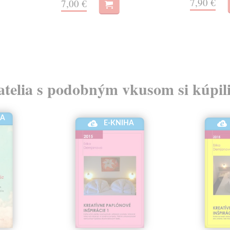
7,90 €
7,00 €
atelia s podobným vkusom si kúpili
HA
E-KNIHA