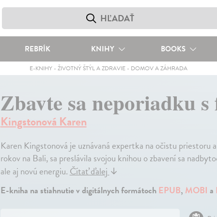
REBRÍK
KNIHY
BOOKS
E-KNIHY
-
ŽIVOTNÝ ŠTÝL A ZDRAVIE
-
DOMOV A ZÁHRADA
Zbavte sa neporiadku s 
Kingstonová Karen
Karen Kingstonová je uznávaná expertka na očistu priestoru a
rokov na Bali, sa preslávila svojou knihou o zbavení sa nadbyt
ale aj novú energiu.
Čítať ďalej
↓
E-kniha na stiahnutie v digitálnych formátoch
EPUB
,
MOBI
a