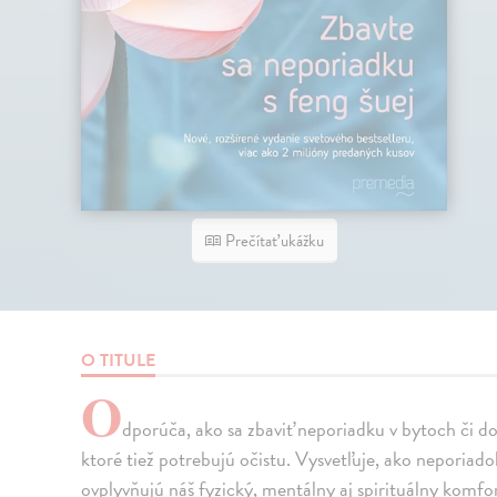
Prečítať ukážku
O TITULE
O
dporúča, ako sa zbaviť neporiadku v bytoch či do
ktoré tiež potrebujú očistu. Vysvetľuje, ako neporiad
ovplyvňujú náš fyzický, mentálny aj spirituálny komfort