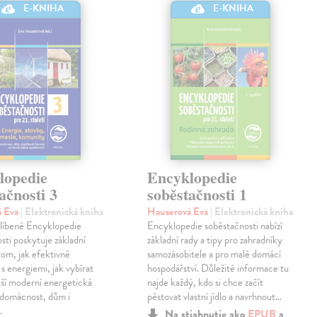
E-KNIHA
E-KNIHA
lopedie
Encyklopedie
ačnosti 3
soběstačnosti 1
á Eva
| Elektronická kniha
Hauserová Eva
| Elektronická kniha
oblíbené Encyklopedie
Encyklopedie soběstačnosti nabízí
sti poskytuje základní
základní rady a tipy pro zahradníky
tom, jak efektivně
samozásobitele a pro malé domácí
 s energiemi, jak vybírat
hospodářství. Důležité informace tu
ší moderní energetická
najde každý, kdo si chce začít
 domácnost, dům i
pěstovat vlastní jídlo a navrhnout…
…
Na stiahnutie ako
EPUB
a