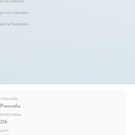
dať do wishlistu
oručiť známemu
elať na Facebooku
VYDAVATEĽ
Premedia
POČET STRÁN
216
JAZYK