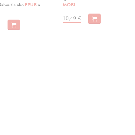
iahnutie ako
EPUB
a
MOBI
10,49 €
€