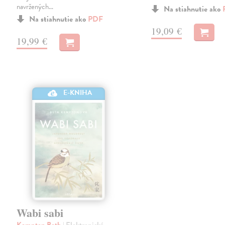
navržených…
Na stiahnutie ako
Na stiahnutie ako
PDF
19,09 €
19,99 €
E-KNIHA
Wabi sabi
Kempton Beth
| Elektronická