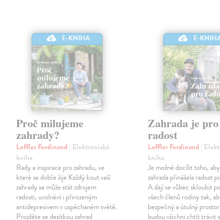
E-KNIHA
E-KNIH
Proč milujeme
Zahrada je pro
zahrady?
radost
Leffler Ferdinand
| Elektronická
Leffler Ferdinand
| Elek
kniha
kniha
Rady a inspirace pro zahradu, ve
Je možné docílit toho, ab
které se dobře žije Každý kout vaší
zahrada přinášela radost p
zahrady se může stát zdrojem
A dají se vůbec skloubit p
radosti, uvolnění i přirozeným
všech členů rodiny tak, ab
antidepresivem v uspěchaném světě.
bezpečný a útulný prostor
Projděte se desítkou zahrad
budou všichni chtít trávit