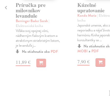
Príručka pre
Kúzelné
milovníkov
upratovanie
levandule
Kondo Marie
| Elektro
kniha
Berringer Bader Sarah
|
o
Japonské umenie, ako z
Elektronická kniha
neporiadku a nájsť život
Vďaka svoj opojnej vôni,
harmóniu Kniha japonsk
nádherným fialovým kvetom a
konzultantky sa ...
atraktívnym striebristým listom,
je levanduľa j...
Na stiahnutie a
MOBI
a
PDF
Na stiahnutie ako
PDF
7,90 €
11,89 €