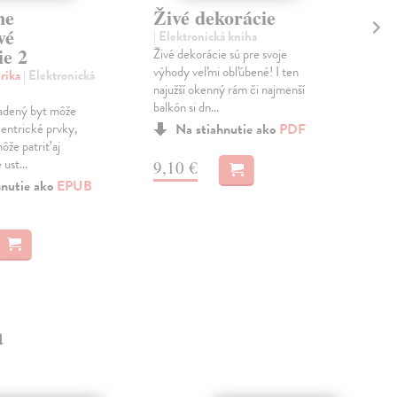
ne
Živé dekorácie
Ba
vé
zá
| Elektronická kniha
ie 2
Živé dekorácie sú pre svoje
Hrn
výhody veľmi obľúbené! I ten
Ele
rika
| Elektronická
najužší okenný rám či najmenší
Chce
balkón si dn...
nieč
adený byt môže
tera
entrické prvky,
Na stiahnutie ako
PDF
Váha
ôže patriť aj
ust...
9,10 €
hnutie ako
EPUB
7,
a