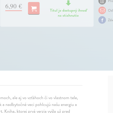
Pri
6,90 €
Titul je dostupný ihneď
Odp
na stiahnutie
Zdi
moch, ale aj vo vzťahoch či vo vlastnom tele,
ok a nadbytočné veci pohlcujú našu energiu a
. Kniha, ktorej prvá verzia vyšla už pred