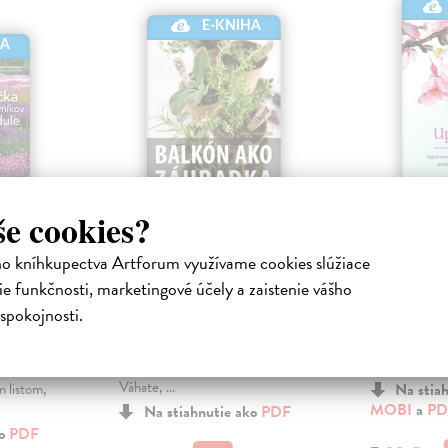
E-KNIHA
HA
še cookies?
Balkón ako
Upratan
záhradka
ho kníhkupectva Artforum využívame cookies slúžiace
Kondo Mari
kniha
e funkčnosti, marketingové účely a zaistenie vášho
Hrnčiarová Michala
|
Ilustrovaný s
Elektronická kniha
h
|
spokojnosti.
metódou, ako s
Chcete si vyskúšať vypestovať
domov Po sve
niečo na svojom balkóne alebo
,
knihy Kú...
terase, ale neviete, ako začať?
etom a
Váhate, ...
m listom,
Na stia
MOBI
a
PD
Na stiahnutie ako
PDF
ko
PDF