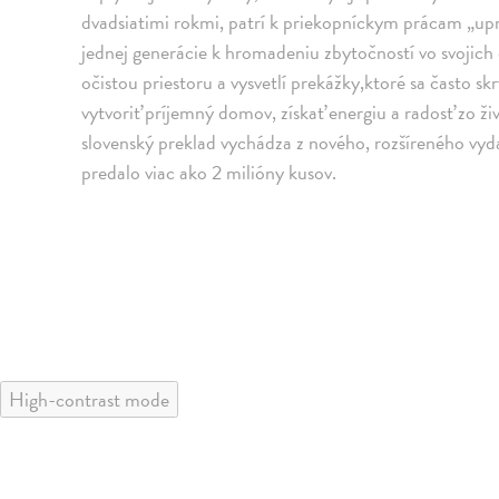
dvadsiatimi rokmi, patrí k priekopníckym prácam „uprat
jednej generácie k hromadeniu zbytočností vo svoji
očistou priestoru a vysvetlí prekážky,ktoré sa často skr
vytvoriť príjemný domov, získať energiu a radosť zo živ
slovenský preklad vychádza z nového, rozšíreného vyda
predalo viac ako 2 milióny kusov.
High-contrast mode