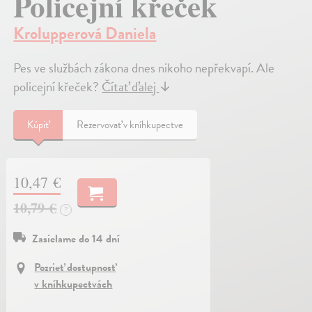
Policejní křeček
Krolupperová Daniela
Pes ve službách zákona dnes nikoho nepřekvapí. Ale
policejní křeček?
Čítať ďalej
↓
Kúpiť
Rezervovať v kníhkupectve
10,47 €
10,79 €
?
Zasielame do 14 dní
Pozrieť dostupnosť
v kníhkupectvách