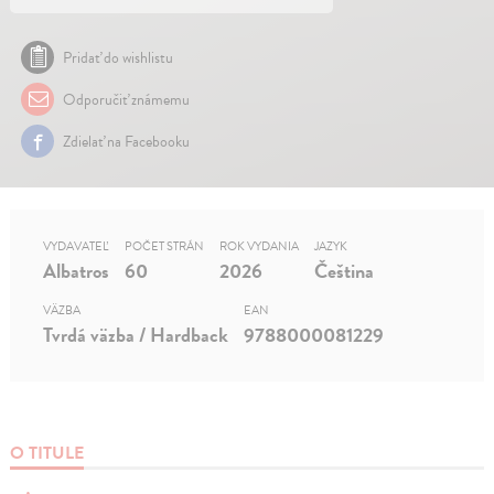
Pridať do wishlistu
Odporučiť známemu
Zdielať na Facebooku
VYDAVATEĽ
POČET STRÁN
ROK VYDANIA
JAZYK
Albatros
60
2026
Čeština
VÄZBA
EAN
Tvrdá väzba / Hardback
9788000081229
O TITULE