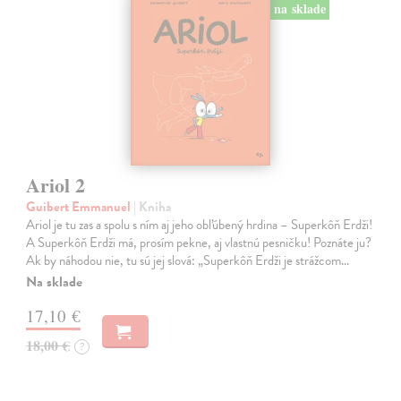
na sklade
Ariol 2
Guibert Emmanuel
| Kniha
Ariol je tu zas a spolu s ním aj jeho obľúbený hrdina – Superkôň Erdži!
A Superkôň Erdži má, prosím pekne, aj vlastnú pesničku! Poznáte ju?
Ak by náhodou nie, tu sú jej slová: „Superkôň Erdži je strážcom…
Na sklade
17,10 €
18,00 €
?