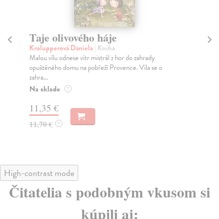
Taje olivového háje
C
Krolupperová Daniela
| Kniha
Kr
Malou vílu odnese vítr mistrál z hor do zahrady
Pru
opuštěného domu na pobřeží Provence. Víla se o
čer
zahra...
Do
Na sklade
?
13
11,35 €
14
11,70 €
?
High-contrast mode
Čitatelia s podobným vkusom si
kúpili aj: