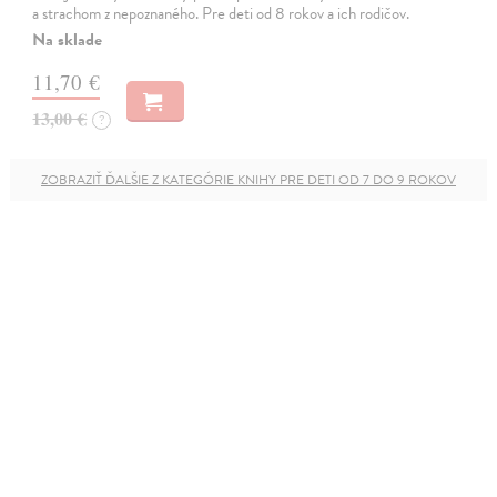
a strachom z nepoznaného. Pre deti od 8 rokov a ich rodičov.
Na sklade
11,70 €
13,00 €
?
ZOBRAZIŤ ĎALŠIE Z KATEGÓRIE KNIHY PRE DETI OD 7 DO 9 ROKOV