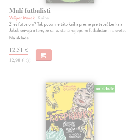
Malí futbalisti
Vešper Marek
| Kniha
Žiješ futbalom? Tak potom je táto kniha presne pre teba! Lenka a
Jakub snívajú o tom, že sa raz stanú najlepšími futbalistami na svete.
Na sklade
12,51 €
12,90 €
?
na sklade