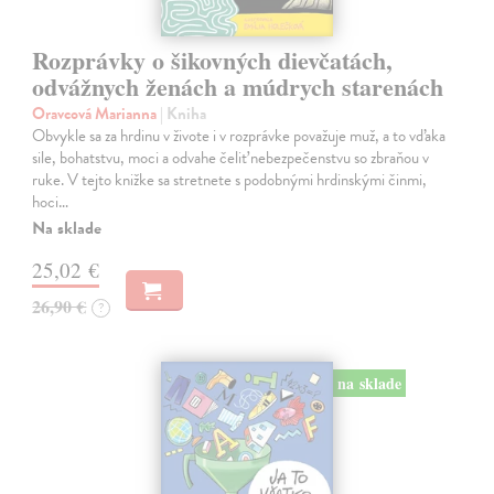
Rozprávky o šikovných dievčatách,
odvážnych ženách a múdrych starenách
Oravcová Marianna
| Kniha
Obvykle sa za hrdinu v živote i v rozprávke považuje muž, a to vďaka
sile, bohatstvu, moci a odvahe čeliť nebezpečenstvu so zbraňou v
ruke. V tejto knižke sa stretnete s podobnými hrdinskými činmi,
hoci…
Na sklade
25,02 €
26,90 €
?
na sklade