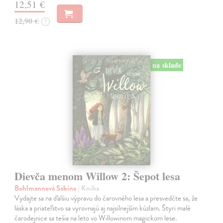
12,51 €
12,90 €
?
na sklade
Dievča menom Willow 2: Šepot lesa
Bohlmannová Sabine
| Kniha
Vydajte sa na ďalšiu výpravu do čarovného lesa a presvedčte sa, že
láska a priateľstvo sa vyrovnajú aj najsilnejším kúzlam. Štyri malé
čarodejnice sa tešia na leto vo Willowinom magickom lese.