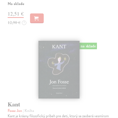
Na sklade
12,51 €
12,90 €
?
na sklade
Kant
Fosse Jon
| Kniha
Kant je krásny filozofický príbeh pre deti, ktorý sa zaoberá vesmírom