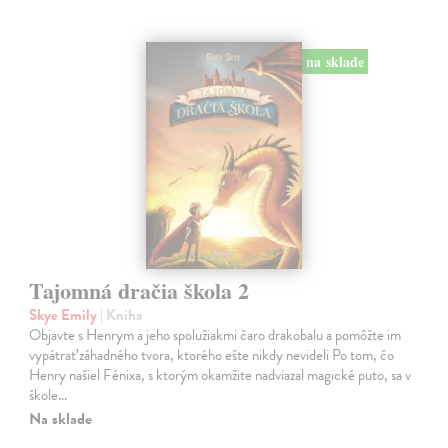
na sklade
Tajomná dračia škola 2
Skye Emily
| Kniha
Objavte s Henrym a jeho spolužiakmi čaro drakobalu a pomôžte im
vypátrať záhadného tvora, ktorého ešte nikdy nevideli Po tom, čo
Henry našiel Fénixa, s ktorým okamžite nadviazal magické puto, sa v
škole…
Na sklade