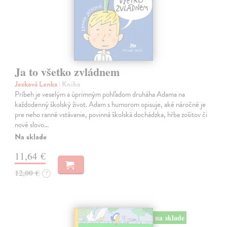
Ja to všetko zvládnem
Jecková Lenka
| Kniha
Príbeh je veselým a úprimným pohľadom druháha Adama na
každodenný školský život. Adam s humorom opisuje, aké náročné je
pre neho ranné vstávanie, povinná školská dochádzka, hŕba zošitov či
nové slovo…
Na sklade
11,64 €
12,00 €
?
na sklade