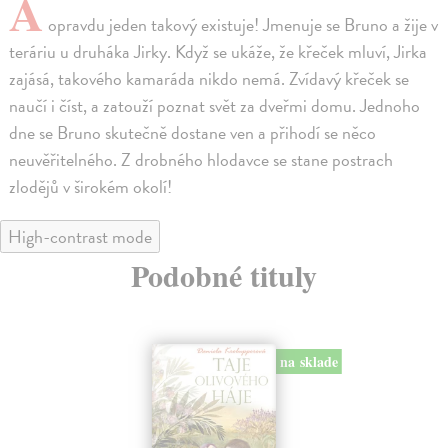
A
opravdu jeden takový existuje! Jmenuje se Bruno a žije v
teráriu u druháka Jirky. Když se ukáže, že křeček mluví, Jirka
zajásá, takového kamaráda nikdo nemá. Zvídavý křeček se
naučí i číst, a zatouží poznat svět za dveřmi domu. Jednoho
dne se Bruno skutečně dostane ven a přihodí se něco
neuvěřitelného. Z drobného hlodavce se stane postrach
zlodějů v širokém okolí!
High-contrast mode
Podobné tituly
na sklade