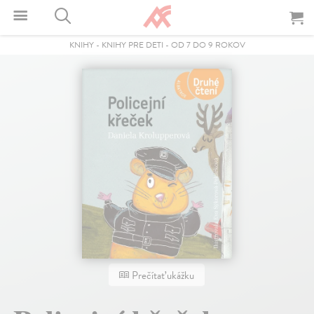
KNIHY
-
KNIHY PRE DETI
-
OD 7 DO 9 ROKOV
Prečítať ukážku