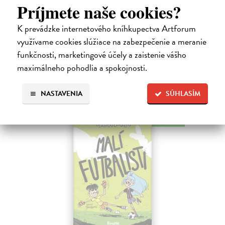
Príjmete naše cookies?
Guibert Emmanuel
| Kniha
PEŤULA je krásna a ako pekne vonia! Ariol sedí v triede rovno za ňou
K prevádzke internetového kníhkupectva Artforum
a vo svojich myšlienkach ju zasýpa komplimentami. Dokonca si
predstavuje, ako jej hovorí, že ju miluje.
využívame cookies slúžiace na zabezpečenie a meranie
Na sklade
funkčnosti, marketingové účely a zaistenie vášho
maximálneho pohodlia a spokojnosti.
17,10 €
18,00 €
?
NASTAVENIA
SÚHLASÍM
na sklade