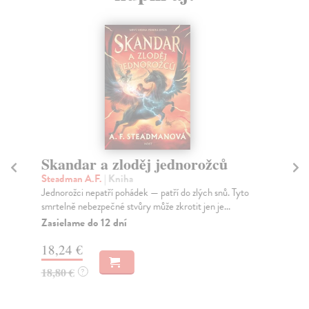
Skandar a zloděj jednorožců
Ta
Steadman A.F.
| Kniha
Br
Jednorožci nepatří pohádek — patří do zlých snů. Tyto
Mát
smrtelně nebezpečné stvůry může zkrotit jen je...
Za
Zasielame do 12 dní
13
18,24 €
14
18,80 €
?