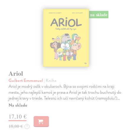
na sklade
Ariol
Guibert Emmanuel
| Kniha
Ariol je modrý oslík v okuliaroch. Býva so svojimi rodičmi na kraji
mesta, jeho najlepší kamoš je prasa a Ariol je tak trochu buchnutý do
jednej kravy v triede. Telesnú ich učí navrčaný kohút (namojdušu!)…
Na sklade
17,10 €
18,00 €
?