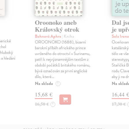
Oroonoko aneb
Dal js
Královský otrok
je upř
Behnová Aphra
| Kniha
Sola Iren
merické
OROONOKO (1688), bizarní
Oceňovaný
chol
barokní příběh afrického prince
katalánský
 hluboký
uvrženého do otroctví v Surinamu,
tělo ve vš
 a hledání
patří k nejvýznamnějším textům z
stereotypy
období počátků britského románu,
Stařičká B
bývá označován za první anglické
rodu Clave
dílo, které…
aby ji na 
Na sklade
Na sklad
?
15,68 €
16,44 
16,50 €
17,30 €
?