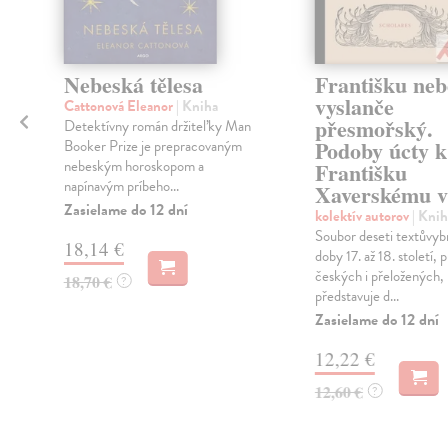
Nebeská tělesa
Františku neb
vyslanče
Cattonová Eleanor
| Kniha
přesmořský.
Detektívny román držiteľky Man
Podoby úcty k
Booker Prize je prepracovaným
nebeským horoskopom a
Františku
napínavým príbeho...
Xaverskému v
Zasielame do 12 dní
kolektív autorov
| Knih
Soubor deseti textůvyb
18,14 €
doby 17. až 18. století,
českých i přeložených,
18,70 €
?
představuje d...
Zasielame do 12 dní
12,22 €
12,60 €
?