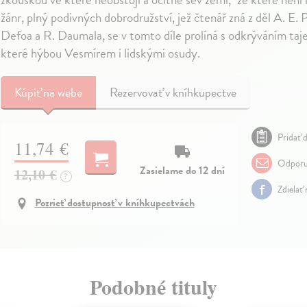
žánr, plný podivných dobrodružství, jež čtenář zná z děl A. E. P
Defoa a R. Daumala, se v tomto díle prolíná s odkrýváním taj
které hýbou Vesmírem i lidskými osudy.
Kúpiť
na webe
Rezervovať v kníhkupectve
Pridať d
11,74 €
Odporu
Zasielame do 12 dní
12,10 €
?
Zdielať
Pozrieť dostupnosť v kníhkupectvách
Podobné tituly