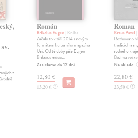
eský,
Román
Roman
Brikcius Eugen
| Kniha
Kraus Pavel
|
Začalo to v září 2014 s novým
Rozhovor o hl
 sv.
formátem kulturního magazínu
tradicích a m
Uni. Od té doby píše Eugen
rodného kraje
Brikcius měsíc...
Božímu vešker
Zasielame do 12 dní
Na sklade
a
raných z
12,80 €
22,80 €
 původně
13,20 €
23,50 €
?
?