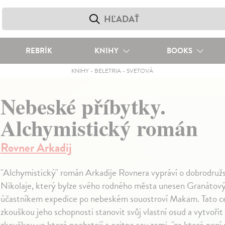
REBRÍK
KNIHY
BOOKS
KNIHY
-
BELETRIA
-
SVETOVÁ
Nebeské příbytky.
Alchymistický román
Rovner Arkadij
"Alchymistický" román Arkadije Rovnera vypráví o dobrodružs
Nikolaje, který bylze svého rodného města unesen Granátový
účastníkem expedice po nebeském souostroví Makam. Tato ce
zkouškou jeho schopnosti stanovit svůj vlastní osud a vytvořit "
zkouškou ve které neobstojí a ocitne sev zemi, "ze které není 