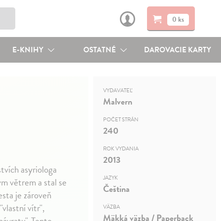
0 ks
E-KNIHY
OSTATNÉ
DAROVACIE KARTY
VYDAVATEĽ
Malvern
POČET STRÁN
240
ROK VYDANIA
2013
tvích asyriologa
JAZYK
m větrem a stal se
Čeština
sta je zároveň
vlastní vítr",
VÄZBA
Mäkká väzba / Paperback
návratu". Tento