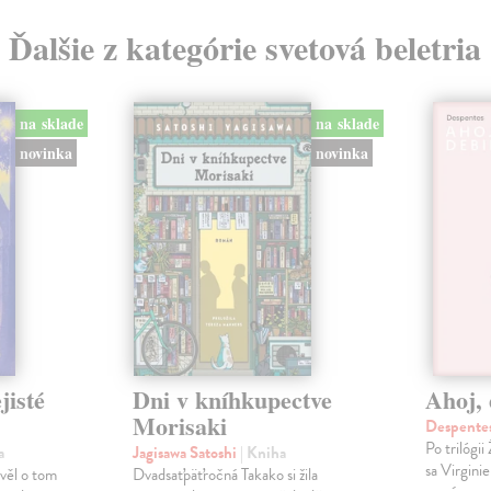
Ďalšie z kategórie svetová beletria
na sklade
na sklade
novinka
novinka
jisté
Dni v kníhkupectve
Ahoj, 
Morisaki
Despentes
Po trilógi
a
Jagisawa Satoshi
| Kniha
sa Virgini
ávěl o tom
Dvadsaťpäťročná Takako si žila