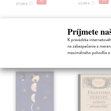
15,90 €
17,30 €
?
?
Príjmete na
K prevádzke internetové
na zabezpečenie a merani
High-contrast mode
maximálneho pohodlia a 
Čit