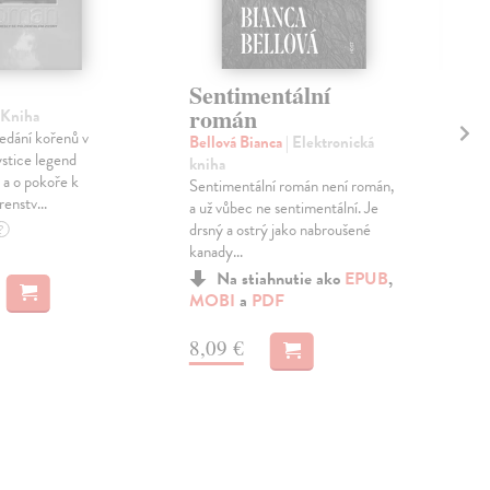
Id
Sentimentální
román
 Kniha
Vav
edání kořenů v
Luká
Bellová Bianca
| Elektronická
ystice legend
proz
kniha
 a o pokoře k
verš
Sentimentální román není román,
enstv...
...
a už vůbec ne sentimentální. Je
Zas
drsný a ostrý jako nabroušené
?
kanady...
6,
Na stiahnutie ako
EPUB
,
MOBI
a
PDF
6,5
8,09 €