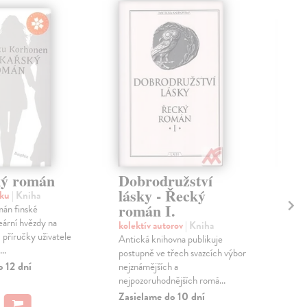
ký román
Dobrodružství
Od
lásky - Řecký
Ro
iku
| Kniha
román I.
mán finské
Sar
teární hvězdy na
Romá
kolektív autorov
| Kniha
 příručky uživatele
domn
Antická knihovna publikuje
..
pod
postupně ve třech svazcích výbor
Jeru
o 12 dní
nejznámějších a
nejpozoruhodnějších romá...
Zas
Zasielame do 10 dní