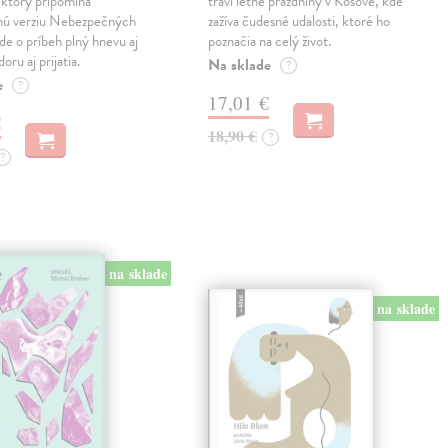
ktorý pripomína
trávi letné prázdniny v Kosove, kde
snú verziu Nebezpečných
zažíva čudesné udalosti, ktoré ho
Ide o príbeh plný hnevu aj
poznačia na celý život.
oru aj prijatia.
Na sklade
?
e
?
17,01 €
€
18,90 €
?
?
na sklade
na sklade