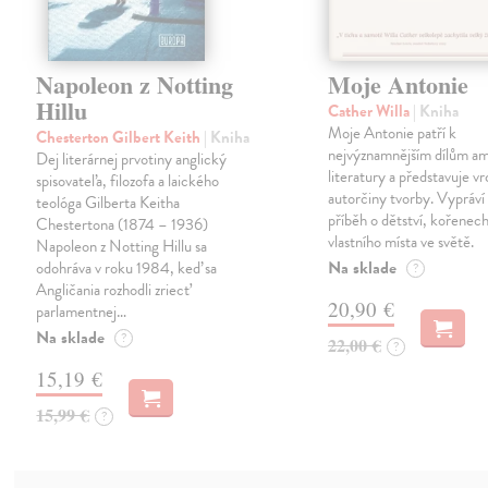
Napoleon z Notting
Moje Antonie
Hillu
Cather Willa
| Kniha
Moje Antonie patří k
Chesterton Gilbert Keith
| Kniha
nejvýznamnějším dílům a
Dej literárnej prvotiny anglický
literatury a představuje vr
spisovateľa, filozofa a laického
autorčiny tvorby. Vypráví
teológa Gilberta Keitha
příběh o dětství, kořenech
Chestertona (1874 – 1936)
vlastního místa ve světě.
Napoleon z Notting Hillu sa
Na sklade
odohráva v roku 1984, keď sa
?
Angličania rozhodli zriecť
20,90 €
parlamentnej…
Na sklade
?
22,00 €
?
15,19 €
15,99 €
?