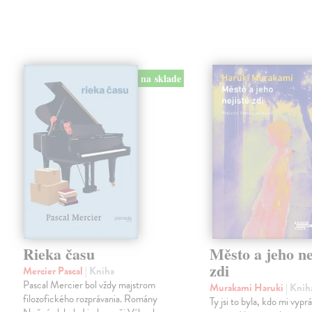
na sklade
Rieka času
Město a jeho ne
zdi
Mercier Pascal
| Kniha
Pascal Mercier bol vždy majstrom
Murakami Haruki
| Knih
filozofického rozprávania. Romány
Ty jsi to byla, kdo mi vypr