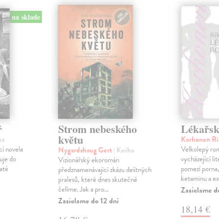
na sklade
ř
Strom nebeského
Lékařs
květu
ha
Korhonen R
cí novela
Velkolepý ro
Nygardshaug Gert
| Kniha
uje do
vycházející li
Vizionářský ekoromán
jaté
pomezí porna,
předznamenávající zkázu deštných
ketaminu a ex.
pralesů, které dnes skutečně
čelíme. Jak a pro...
Zasielame d
Zasielame do 12 dní
18,14 €