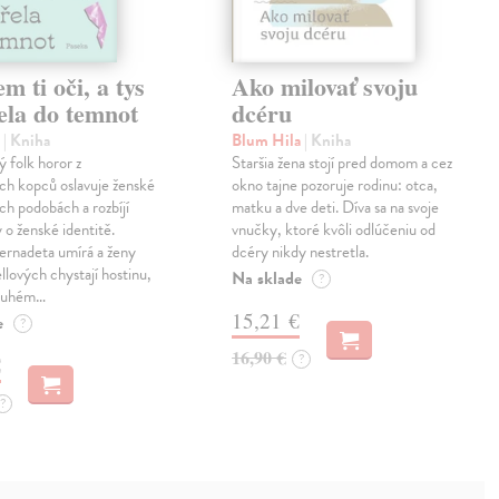
em ti oči, a tys
Ako milovať svoju
ela do temnot
dcéru
e
| Kniha
Blum Hila
| Kniha
 folk horor z
Staršia žena stojí pred domom a cez
ch kopců oslavuje ženské
okno tajne pozoruje rodinu: otca,
ech podobách a rozbíjí
matku a dve deti. Díva sa na svoje
 o ženské identitě.
vnučky, ktoré kvôli odlúčeniu od
ernadeta umírá a ženy
dcéry nikdy nestretla.
llových chystají hostinu,
Na sklade
?
druhém…
15,21 €
e
?
16,90 €
?
€
?