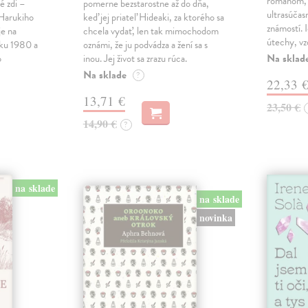
románom, 
é zdi –
pomerne bezstarostne až do dňa,
ultrasúča
Harukiho
keď jej priateľ Hideaki, za ktorého sa
známostí. 
e na
chcela vydať, len tak mimochodom
útechy, vzd
oku 1980 a
oznámi, že ju podvádza a žení sa s
Na sklad
o
inou. Jej život sa zrazu rúca.
Na sklade
?
22,33 
13,71 €
23,50 €
14,90 €
?
na sklade
na sklade
novinka