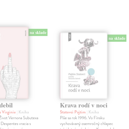
na sklade
na sklade
debil
Krava rodí v noci
 Virginie
| Kniha
Statovci Pajtim
| Kniha
i Život Vernona Subutexa
Píše sa rok 1996. Vo Fínsku
e Despentes vracia s
vychovávaný osemročný chlapec