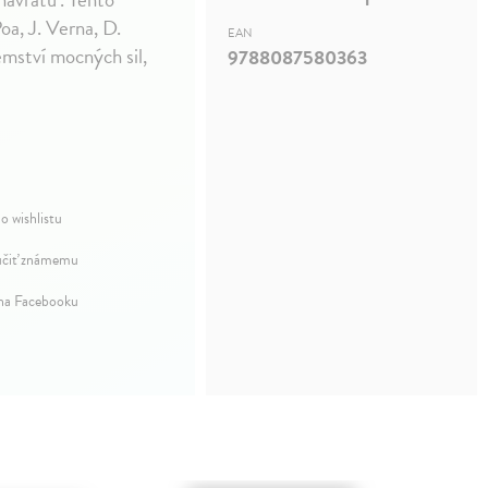
oa, J. Verna, D.
EAN
emství mocných sil,
9788087580363
o wishlistu
čiť známemu
 na Facebooku