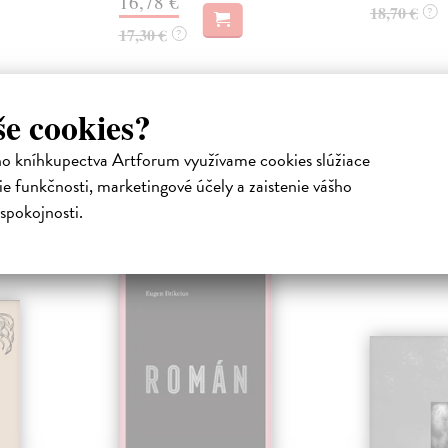
16,78 €
18,70 €
?
17,30 €
?
še cookies?
ho kníhkupectva Artforum využívame cookies slúžiace
e funkčnosti, marketingové účely a zaistenie vášho
spokojnosti.
atelia s podobným vkusom si kúpili