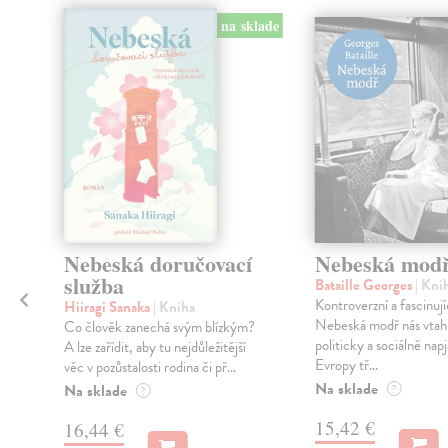
klade
na sklade
nka
Nebeská doručovací
Nebeská mod
služba
Bataille Georges
| Kni
Kontroverzní a fascinují
Hiiragi Sanaka
| Kniha
Nebeská modř nás vtah
Co člověk zanechá svým blízkým?
politicky a sociálně nap
,
A lze zařídit, aby tu nejdůležitější
Evropy tř...
věc v pozůstalosti rodina či př...
Na sklade
Na sklade
?
?
15,42 €
16,44 €