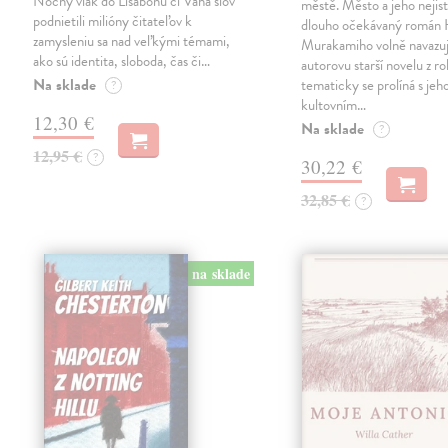
Nočný vlak do Lisabonu či Váha slov
městě. Město a jeho nejist
podnietili milióny čitateľov k
dlouho očekávaný román 
zamysleniu sa nad veľkými témami,
Murakamiho volně navazuj
ako sú identita, sloboda, čas či…
autorovu starší novelu z r
Na sklade
tematicky se prolíná s jeh
?
kultovním…
12,30 €
Na sklade
?
12,95 €
?
30,22 €
32,85 €
?
na sklade