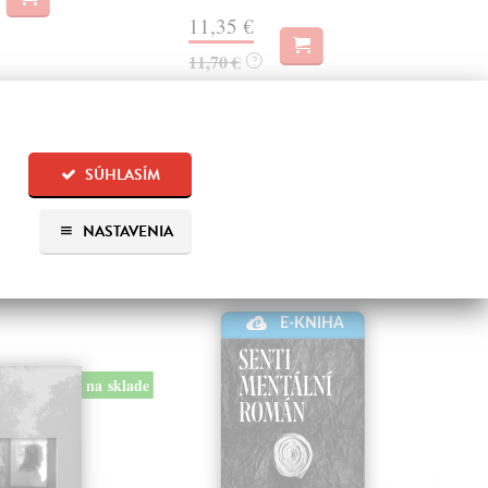
13
11,35 €
14,
11,70 €
?
SÚHLASÍM
NASTAVENIA
 aj:
E-KNIHA
na sklade