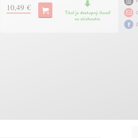
P
10,49 €
Titul je dostupný ihneď
O
na stiahnutie
Z