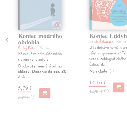
Koniec modrého
Koniec Eddyh
obdobia
Louis Édouard
| Kniha
„Na detstvo nemám ani
Šulej Peter
| Kniha
šťastnú spomienku.“ Tak
Básnická zbierka súčasného
veta autobiografickéh
slovenského autora.
Édouarda...
Dodávateľ nemá titul na
Na sklade
sklade. Dodanie do cca. 30
?
dní.
14,16 €
5,79 €
14,90 €
?
5,97 €
?