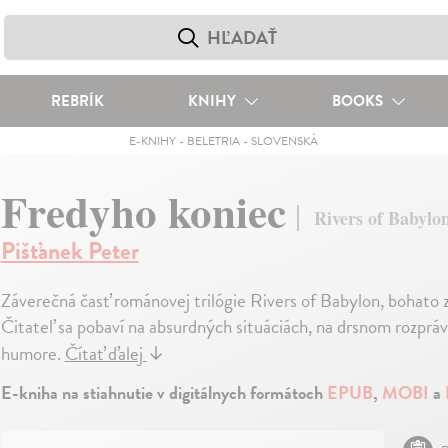
REBRÍK
KNIHY
BOOKS
E-KNIHY
-
BELETRIA
-
SLOVENSKÁ
Fredyho koniec
Rivers of Babylo
Pišťanek Peter
Záverečná časť románovej trilógie Rivers of Babylon, bohato 
Čitateľ sa pobaví na absurdných situáciách, na drsnom rozprá
humore.
Čítať ďalej
↓
E-kniha na stiahnutie v digitálnych formátoch
EPUB
,
MOBI
a