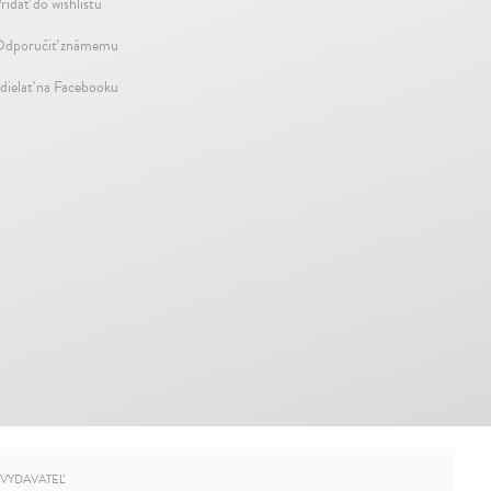
ridať do wishlistu
dporučiť známemu
dielať na Facebooku
VYDAVATEĽ