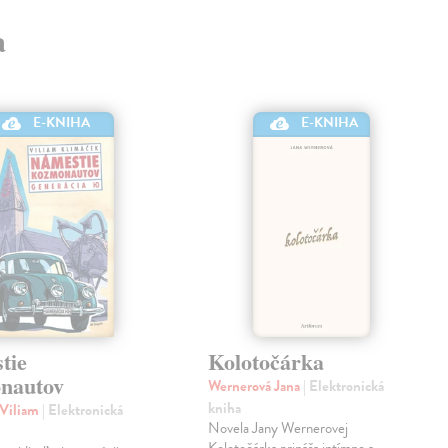
a
E-KNIHA
E-KNIHA
tie
Kolotočárka
nautov
Wernerová Jana
| Elektronická
kniha
 Viliam
| Elektronická
Novela Jany Wernerovej