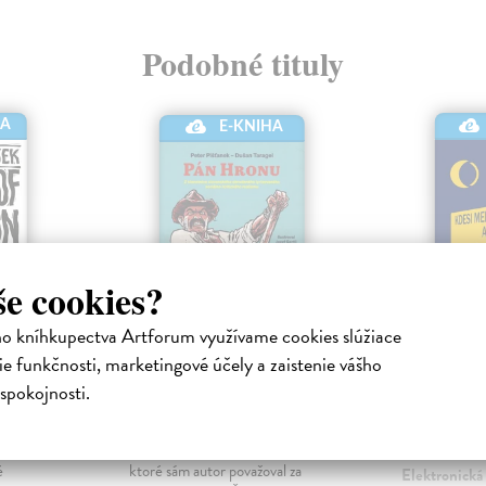
Podobné tituly
HA
E-KNIHA
še cookies?
ho kníhkupectva Artforum využívame cookies slúžiace
e funkčnosti, marketingové účely a zaistenie vášho
na
Pán Hronu
Kdesi m
spokojnosti.
koncami
ronická
Pišťanek Peter
| Elektronická
začiatk
kniha
bo
Pán Hronu je zbierka poviedok,
Pauličková B
é
ktoré sám autor považoval za
Elektronická