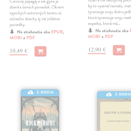
vzťah a má nástojčivý pocit
Čarovný papagáj a iné gýče je
by to vyzerať nemalo, mat
zbierka ôsmich poviedok. Okrem
tyranizuje svoju dcéru jed
typických autorových textov sú
ktorá tyranizuje svoju mat
súčasťou zbierky aj iné zvláštne
expatka, ktorá má…
poviedky.
Na stiahnutie ako
Na stiahnutie ako
EPUB
,
MOBI
a
PDF
MOBI
a
PDF
12,90 €
10,49 €
E-KNIHA
E-KNIH