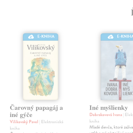
E-KNIHA
E-KNIH
Čarovný papagáj a
Iné myšlienky
iné gýče
Dobrakovová Ivana
| Ele
kniha
Vilikovský Pavel
| Elektronická
Mladé dievča, ktoré zažíva
kniha