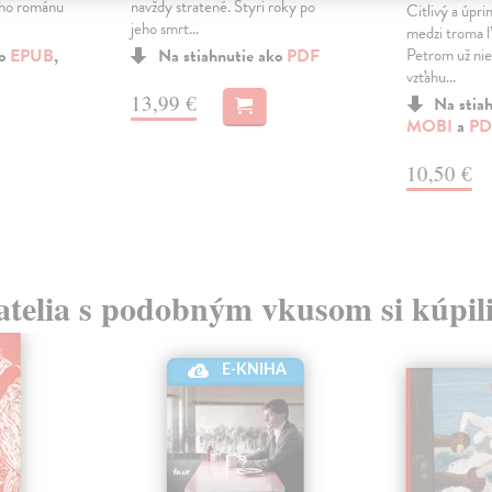
ého románu
navždy stratené. Štyri roky po
Citlivý a úpri
jeho smrt...
medzi troma ľ
ko
EPUB
,
Na stiahnutie ako
PDF
Petrom už nie
vzťahu...
13,99 €
Na stia
MOBI
a
PD
10,50 €
atelia s podobným vkusom si kúpili
E-KNIHA