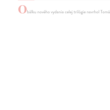
O
bálku nového vydania celej trilógie navrhol Tom