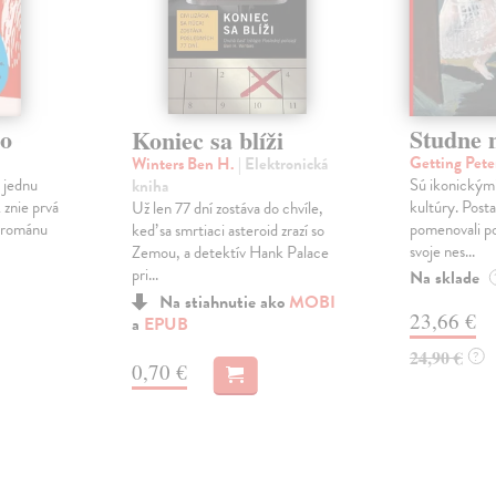
o
Studne 
Koniec sa blíži
Getting Pet
Winters Ben H.
| Elektronická
 jednu
Sú ikonickými
kniha
 znie prvá
kultúry. Posta
Už len 77 dní zostáva do chvíle,
o románu
pomenovali po
keď sa smrtiaci asteroid zrazí so
svoje nes...
Zemou, a detektív Hank Palace
pri...
Na sklade
Na stiahnutie ako
MOBI
23,66 €
a
EPUB
24,90 €
?
0,70 €