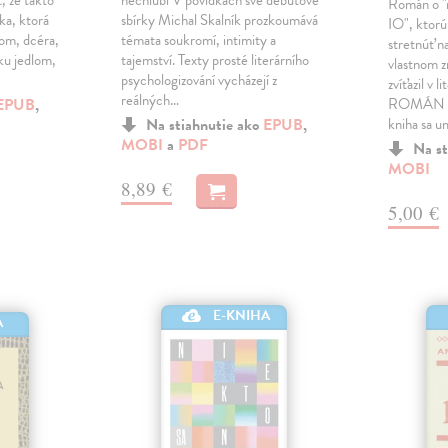
, že takto
nechlubí V povídkách své debutové
Román o "n
ka, ktorá
sbírky Michal Skalník prozkoumává
IO", ktorú
lom, dcéra,
témata soukromí, intimity a
stretnúť na
ku jedlom,
tajemství. Texty prosté literárního
vlastnom z
psychologizování vycházejí z
zvíťazil v 
reálných…
EPUB
,
ROMÁN 20
Na stiahnutie ako
EPUB
,
kniha sa u
MOBI
a
PDF
Na st
MOBI
8,89 €
5,00 €
E-KNIHA
A