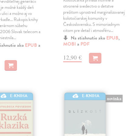
Kolotočárka prináša intímne a
eviditeľnej generácii
otvorené svedectvo o detstve
 je možné každý deň
prežitom uprostred marginalizovanej
 ulici a možno aj vo
kolotočiarskej komunity v
rkadle... Rukopis knihy
Československu. S mimoriadnym
literárnom súbehu
citom pre detail i atmosféru…
06 Slovak telecom a
miestnila…
Na stiahnutie ako
EPUB
,
MOBI
a
PDF
iahnutie ako
EPUB
a
12,90 €
E-KNIHA
E-KNIHA
novinka