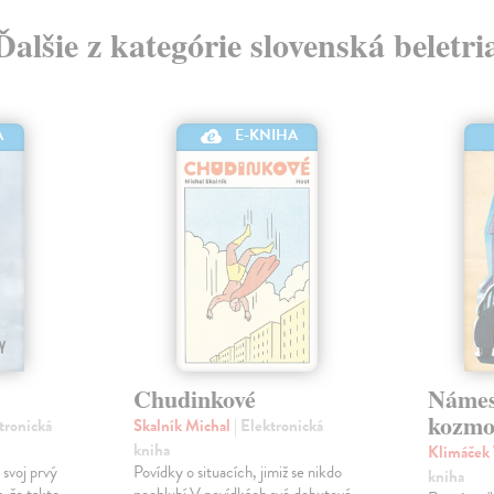
Ďalšie z kategórie slovenská beletri
A
E-KNIHA
Chudinkové
Námes
kozmo
ktronická
Skalník Michal
| Elektronická
kniha
Klimáček
 svoj prvý
Povídky o situacích, jimiž se nikdo
kniha