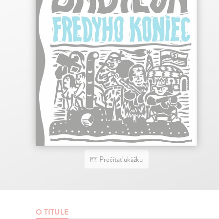
Prečítať ukážku
O TITULE