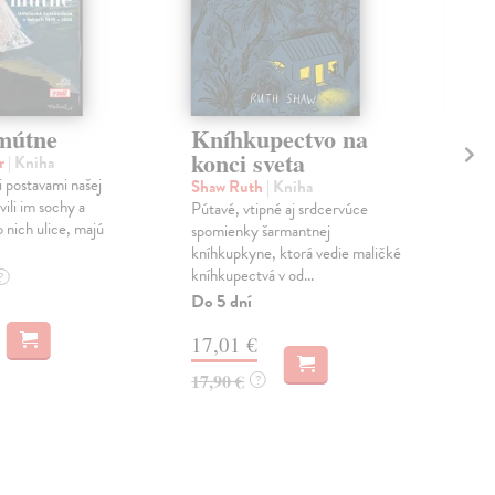
mútne
Kníhkupectvo na
Od
konci sveta
er
| Kniha
Ško
 postavami našej
Sér
Shaw Ruth
| Kniha
vili im sochy a
výn
Pútavé, vtipné aj srdcervúce
 nich ulice, majú
vni
spomienky šarmantnej
pýta
kníhkupkyne, ktorá vedie maličké
kníhkupectvá v od...
Na 
?
Do 5 dní
14
17,01 €
14,
17,90 €
?