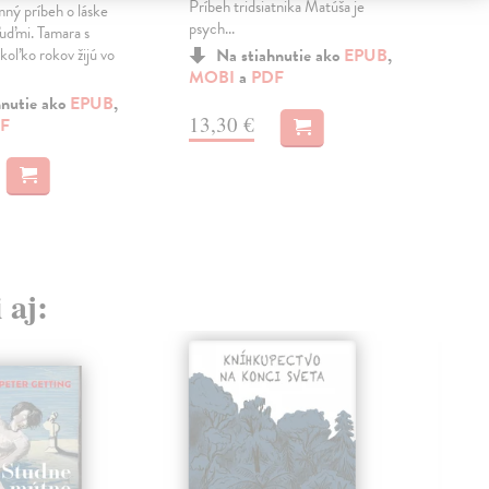
Príbeh tridsiatnika Matúša je
naj
mný príbeh o láske
psych...
Debu
uďmi. Tamara s
koľko rokov žijú vo
Na stiahnutie ako
EPUB
,
MOBI
a
PDF
MO
hnutie ako
EPUB
,
13,30 €
11
F
 aj: