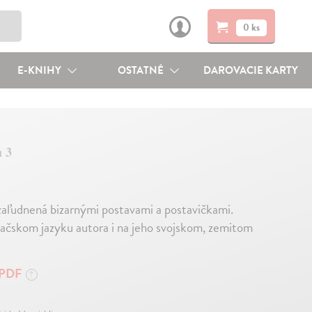
0 ks
E-KNIHY
OSTATNÉ
DAROVACIE KARTY
n 3
zaľudnená bizarnými postavami a postavičkami.
vačskom jazyku autora i na jeho svojskom, zemitom
PDF
?