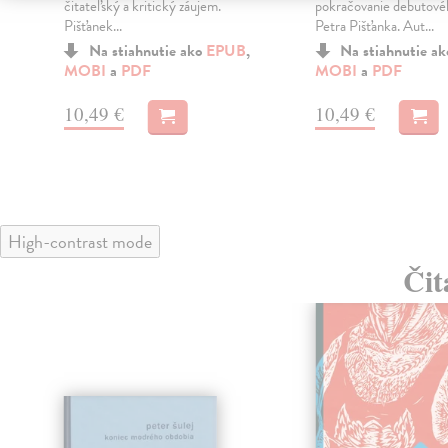
čitateľský a kritický záujem.
pokračovanie debutov
Pišťanek...
Petra Pišťanka. Aut...
Na stiahnutie ako
EPUB
,
Na stiahnutie a
MOBI
a
PDF
MOBI
a
PDF
10,49 €
10,49 €
High-contrast mode
Čit