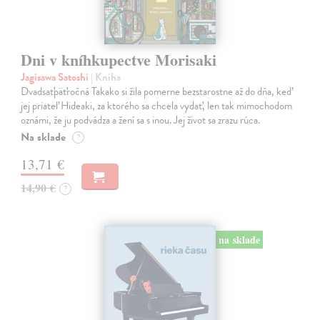
Dni v kníhkupectve Morisaki
Jagisawa Satoshi
| Kniha
Dvadsaťpäťročná Takako si žila pomerne bezstarostne až do dňa, keď
jej priateľ Hideaki, za ktorého sa chcela vydať, len tak mimochodom
oznámi, že ju podvádza a žení sa s inou. Jej život sa zrazu rúca.
Na sklade
?
13,71 €
14,90 €
?
na sklade