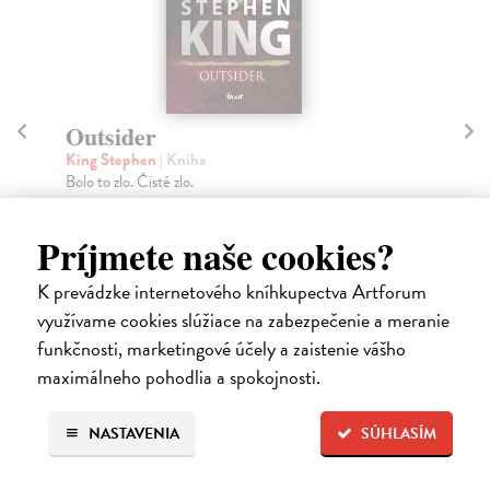
Nikdy neuhni
N
King Stephen
| Kniha
Ir
Buď odvážny, vzopri sa strachu Keď polícia v
Keď
americkom meste Buckeye City dostane znepokojivý
mes
list ...
Za
Príjmete naše cookies?
Na sklade
?
16
K prevádzke internetového kníhkupectva Artforum
24,15 €
16
využívame cookies slúžiace na zabezpečenie a meranie
24,90 €
?
funkčnosti, marketingové účely a zaistenie vášho
maximálneho pohodlia a spokojnosti.
High-contrast mode
NASTAVENIA
SÚHLASÍM
Čitatelia s podobným vkusom si