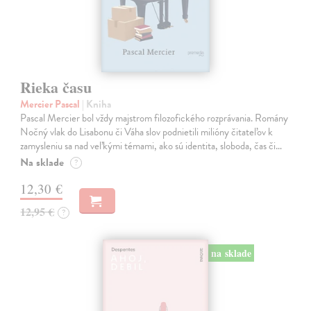
Rieka času
Mercier Pascal
| Kniha
Pascal Mercier bol vždy majstrom filozofického rozprávania. Romány
Nočný vlak do Lisabonu či Váha slov podnietili milióny čitateľov k
zamysleniu sa nad veľkými témami, ako sú identita, sloboda, čas či…
Na sklade
?
12,30 €
12,95 €
?
na sklade