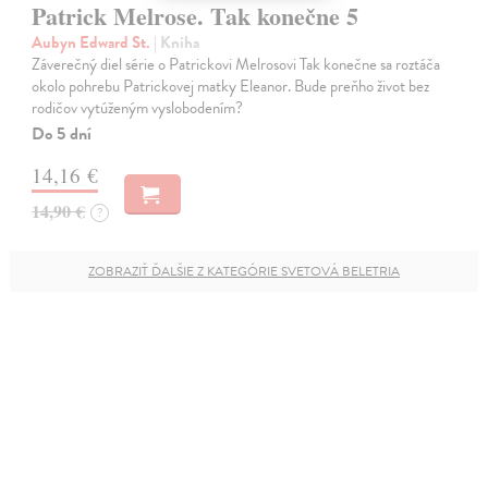
Patrick Melrose. Tak konečne 5
Aubyn Edward St.
| Kniha
Záverečný diel série o Patrickovi Melrosovi Tak konečne sa roztáča
okolo pohrebu Patrickovej matky Eleanor. Bude preňho život bez
rodičov vytúženým vyslobodením?
Do 5 dní
14,16 €
14,90 €
?
ZOBRAZIŤ ĎALŠIE Z KATEGÓRIE SVETOVÁ BELETRIA