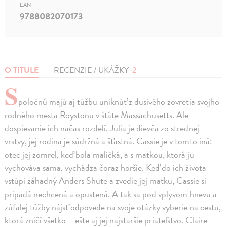
EAN
9788082070173
O TITULE
RECENZIE / UKÁŽKY
2
S
poločnú majú aj túžbu uniknúť z dusivého zovretia svojho
rodného mesta Roystonu v štáte Massachusetts. Ale
dospievanie ich načas rozdelí. Julia je dievča zo strednej
vrstvy, jej rodina je súdržná a šťastná. Cassie je v tomto iná:
otec jej zomrel, keď bola maličká, a s matkou, ktorá ju
vychováva sama, vychádza čoraz horšie. Keď do ich života
vstúpi záhadný Anders Shute a zvedie jej matku, Cassie si
pripadá nechcená a opustená. A tak sa pod vplyvom hnevu a
zúfalej túžby nájsť odpovede na svoje otázky vyberie na cestu,
ktorá zničí všetko – ešte aj jej najstaršie priateľstvo. Claire