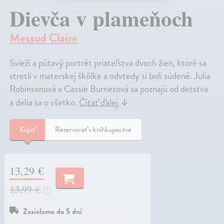
Dievča v plameňoch
Messud Claire
Svieži a pútavý portrét priateľstva dvoch žien, ktoré sa
stretli v materskej škôlke a odvtedy si boli súdené. Julia
Robinsonová a Cassie Burnesová sa poznajú od detstva
a delia sa o všetko.
Čítať ďalej
↓
Kúpiť
Rezervovať v kníhkupectve
13,29 €
13,99 €
?
Zasielame do 5 dní