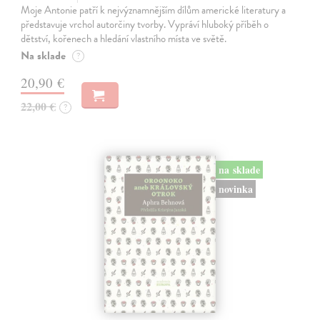
Moje Antonie patří k nejvýznamnějším dílům americké literatury a
představuje vrchol autorčiny tvorby. Vypráví hluboký příběh o
dětství, kořenech a hledání vlastního místa ve světě.
Na sklade
?
20,90 €
22,00 €
?
na sklade
novinka