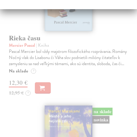
Rieka času
Mercier Pascal
| Kniha
Pascal Mercier bol vždy majstrom filozofického rozprávania. Romány
Nočný vlak do Lisabonu či Váha slov podnietili milióny čitateľov k
zamysleniu sa nad veľkými témami, ako sú identita, sloboda, čas či…
Na sklade
?
12,30 €
12,95 €
?
na sklade
novinka