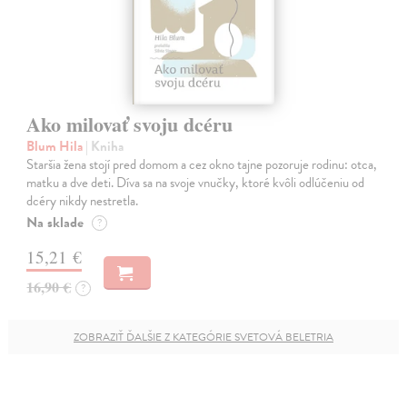
Ako milovať svoju dcéru
Blum Hila
| Kniha
Staršia žena stojí pred domom a cez okno tajne pozoruje rodinu: otca,
matku a dve deti. Díva sa na svoje vnučky, ktoré kvôli odlúčeniu od
dcéry nikdy nestretla.
Na sklade
?
15,21 €
16,90 €
?
ZOBRAZIŤ ĎALŠIE Z KATEGÓRIE SVETOVÁ BELETRIA