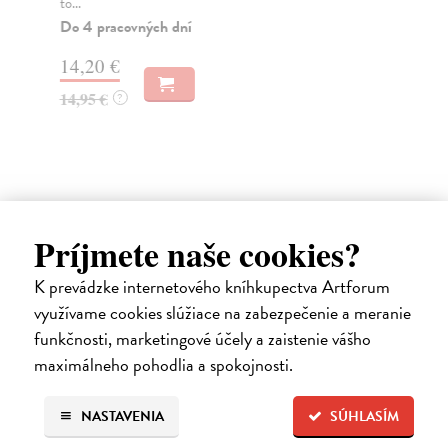
to...
Hop
Do 4 pracovných dní
Do
14,20 €
19
14,95 €
19
?
Ďalšie z kategórie svetová
Príjmete naše cookies?
beletria
K prevádzke internetového kníhkupectva Artforum
využívame cookies slúžiace na zabezpečenie a meranie
na sklade
funkčnosti, marketingové účely a zaistenie vášho
maximálneho pohodlia a spokojnosti.
NASTAVENIA
SÚHLASÍM