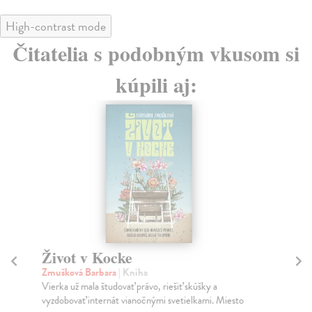
High-contrast mode
Čitatelia s podobným vkusom si
kúpili aj:
Život v Kocke
Je
Zmušková Barbara
| Kniha
Wi
Vierka už mala študovať právo, riešiť skúšky a
Kni
vyzdobovať internát vianočnými svetielkami. Miesto
ŽIV