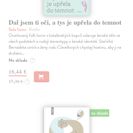
Dal jsem ti oči, a tys je upřela do temnot
Sola Irene
| Kniha
Oceňovaný folk horor z katalánských kopců oslavuje ženské tělo ve
všech podobách a rozbíjí stereotypy o ženské identitě. Stařičká
Bernadeta umírá a ženy rodu Clavellových chystají hostinu, aby ji na
druhém…
Na sklade
?
16,44 €
17,30 €
?
na sklade