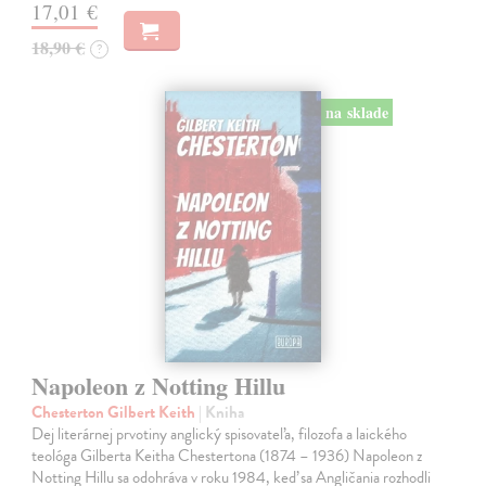
17,01 €
18,90 €
?
na sklade
Napoleon z Notting Hillu
Chesterton Gilbert Keith
| Kniha
Dej literárnej prvotiny anglický spisovateľa, filozofa a laického
teológa Gilberta Keitha Chestertona (1874 – 1936) Napoleon z
Notting Hillu sa odohráva v roku 1984, keď sa Angličania rozhodli