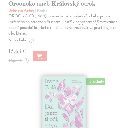
Oroonoko aneb Královský otrok
Behnová Aphra
| Kniha
OROONOKO (1688), bizarní barokní příběh afrického prince
uvrženého do otroctví v Surinamu, patří k nejvýznamnějším textům z
období počátků britského románu, bývá označován za první anglické
dílo, které…
Na sklade
?
15,68 €
16,50 €
?
na sklade