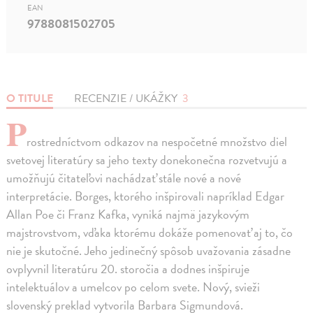
EAN
9788081502705
O TITULE
RECENZIE / UKÁŽKY
3
P
rostredníctvom odkazov na nespočetné množstvo diel
svetovej literatúry sa jeho texty donekonečna rozvetvujú a
umožňujú čitateľovi nachádzať stále nové a nové
interpretácie. Borges, ktorého inšpirovali napríklad Edgar
Allan Poe či Franz Kafka, vyniká najmä jazykovým
majstrovstvom, vďaka ktorému dokáže pomenovať aj to, čo
nie je skutočné. Jeho jedinečný spôsob uvažovania zásadne
ovplyvnil literatúru 20. storočia a dodnes inšpiruje
intelektuálov a umelcov po celom svete. Nový, svieži
slovenský preklad vytvorila Barbara Sigmundová.