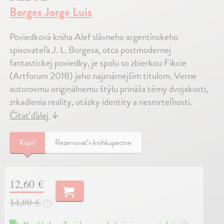
Borges Jorge Luis
Poviedková kniha Alef slávneho argentínskeho
spisovateľa J. L. Borgesa, otca postmodernej
fantastickej poviedky, je spolu so zbierkou Fikcie
(Artforum 2018) jeho najznámejším titulom. Verne
autorovmu originálnemu štýlu prináša témy dvojakosti,
zrkadlenia reality, otázky identity a nesmrteľnosti.
Čítať ďalej
↓
Kúpiť
Rezervovať v kníhkupectve
12,60 €
14,00 €
?