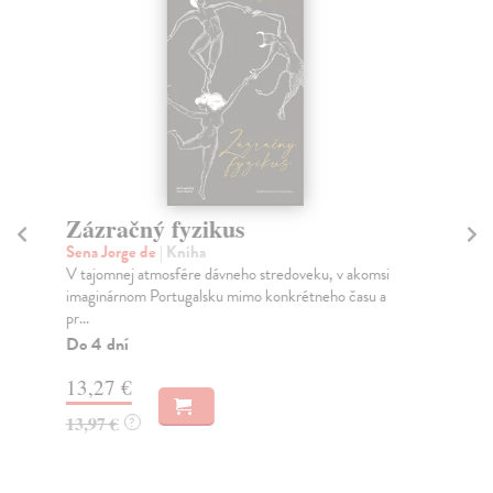
Zázračný fyzikus
D
v
Sena Jorge de
| Kniha
V tajomnej atmosfére dávneho stredoveku, v akomsi
Kin
imaginárnom Portugalsku mimo konkrétneho času a
Na 
pr...
mla
Cop
Do 4 dní
Do
13,27 €
20
13,97 €
?
20