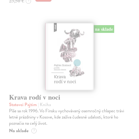
23,50 €
?
na sklade
Krava rodí v noci
Statovci Pajtim
| Kniha
Píše sa rok 1996. Vo Fínsku vychovávaný osemročný chlapec trávi
letné prázdniny v Kosove, kde zažíva čudesné udalosti, ktoré ho
poznačia na celý život.
Na sklade
?