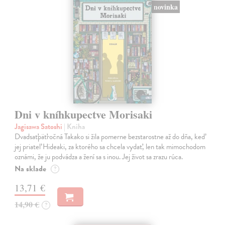
novinka
Dni v kníhkupectve Morisaki
Jagisawa Satoshi
| Kniha
Dvadsaťpäťročná Takako si žila pomerne bezstarostne až do dňa, keď
jej priateľ Hideaki, za ktorého sa chcela vydať, len tak mimochodom
oznámi, že ju podvádza a žení sa s inou. Jej život sa zrazu rúca.
Na sklade
?
13,71 €
14,90 €
?