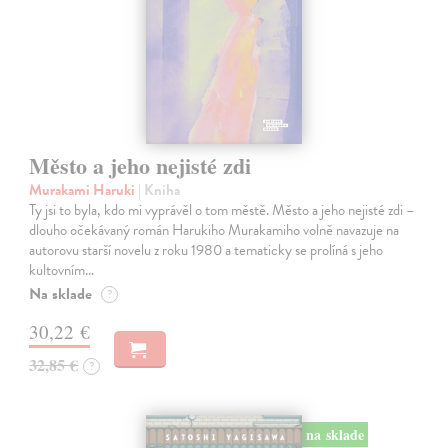
Město a jeho nejisté zdi
Murakami Haruki
| Kniha
Ty jsi to byla, kdo mi vyprávěl o tom městě. Město a jeho nejisté zdi –
dlouho očekávaný román Harukiho Murakamiho volně navazuje na
autorovu starší novelu z roku 1980 a tematicky se prolíná s jeho
kultovním…
Na sklade
?
30,22 €
32,85 €
?
na sklade