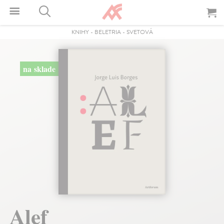
KNIHY
-
BELETRIA
-
SVETOVÁ
na sklade
Alef