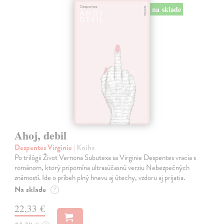
na sklade
Ahoj, debil
Despentes Virginie
| Kniha
Po trilógii Život Vernona Subutexa sa Virginie Despentes vracia s
románom, ktorý pripomína ultrasúčasnú verziu Nebezpečných
známostí. Ide o príbeh plný hnevu aj útechy, vzdoru aj prijatia.
Na sklade
?
22,33 €