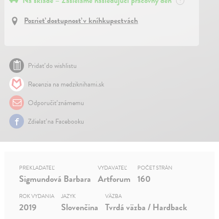
Na sklade – Zasielame nasledujúci pracovný deň
?
Pozrieť dostupnosť v kníhkupectvách
Pridať do wishlistu
Recenzia na medziknihami.sk
Odporučiť známemu
Zdielať na Facebooku
PREKLADATEĽ
VYDAVATEĽ
POČET STRÁN
Sigmundová Barbara
Artforum
160
ROK VYDANIA
JAZYK
VÄZBA
2019
Slovenčina
Tvrdá väzba / Hardback