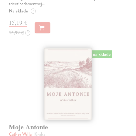
zriecť parlamentnej…
Na sklade
?
15,19 €
15,99 €
?
na sklade
Moje Antonie
Cather Willa
| Kniha