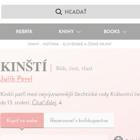
REBRÍK
KNIHY
BOOKS
KNIHY
-
HISTÓRIA
-
SLOVENSKÉ A ČESKÉ DEJINY
KINŠTÍ
Bůh, čest, vlast
Juřík Pavel
Kinští patří mezi nejvýznamnější šlechtické rody Království č
do 13. století.
Čítať ďalej
↓
Kúpiť
na webe
Rezervovať v kníhkupectve