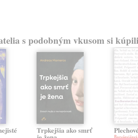
atelia s podobným vkusom si kúpili
ejisté
Trpkejšia ako smrť
Plechov
je žena
Borušovičová