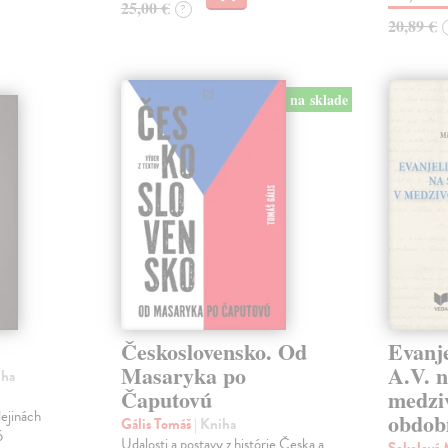
25,00 €
?
20,89 €
na sklade
Československo. Od
Evanje
Masaryka po
A.V. n
iha
Čaputovú
medzi
ejinách
obdob
Gális Tomáš
| Kniha
6
Udalosti a postavy z histórie Česka a
Sokolová