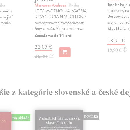
Táto kniha je
iha
Marneros Andreas
| Kniha
projektov, na
právěl o
JE TO MOŽNO NAJVÄČŠIA
Borušovičová 
o nejisté
REVOLÚCIA NAŠICH DNÍ:
svojich posled
ý román
rovnocennosť a rovnoprávnosť
ženy a muža. Vojna a mier m...
Na sklade
Zasielame do 14 dní
18,91 €
22,05 €
19,90 €
?
24,50 €
?
šie z kategórie slovenské a české de
novinka
na sklade