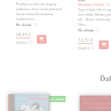
Predtým tu bola vízia skupiny
Murakami Haruki
| Kn
nadšencov, ktorí chceli premeniť
Ty jsi to byla, kdo mi vy
hlavné mesto Slovenska na
tom městě. Město a jeh
modernú eur...
zdi – dlouho očekávan
Haru...
Na sklade
?
Na sklade
?
18,55 €
31,21 €
19,95 €
?
32,85 €
?
Ďal
na sklade