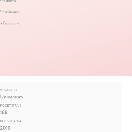
o wishlistu
iť známemu
na Facebooku
VYDAVATEĽ
Universum
POČET STRÁN
168
ROK VYDANIA
2019