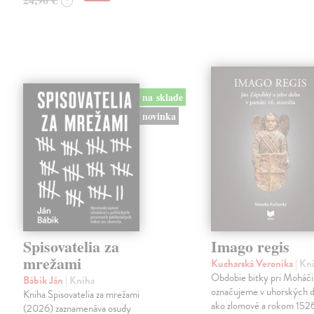
?
na sklade
novinka
Spisovatelia za
Imago regis
mrežami
Kucharská Veronika
| Kn
Obdobie bitky pri Moháči
Bábik Ján
| Kniha
označujeme v uhorských d
Kniha Spisovatelia za mrežami
ako zlomové a rokom 152
(2026) zaznamenáva osudy