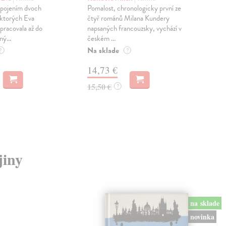
sm
 spojením dvoch
Pomalost, chronologicky první ze
 ktorých Eva
čtyř románů Milana Kundery
Mik
pracovala až do
napsaných francouzsky, vychází v
Mon
ný...
českém ...
publ
Na sklade
kľú
?
?
hist
14,73 €
Na 
15,50 €
?
23
24,
jiny
na sklade
novinka