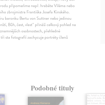
 rodu připomeňme např. hraběte Viléma nebo
ního zbrojmistra Františka Josefa Kinského.
u baronku Bertu von Suttner nebo jedinou
tí, Bůh, čest, vlast“ přináší celkový pohled na
významnějších osobnostech, přehledné
ři sta fotografií zachycuje portréty členů
Podobné tituly