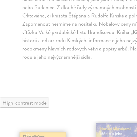
nebo Budenice. Z dlouhé řady významných osobností
Oktaviána, či knížata Štěpána a Rudolfa Kinské a pol
Zapomenout nesmíme na nositelku Nobelovy ceny mír
vítězku Velké pardubické Latu Brandisovou. Kniha „Kinš
historii a odkaz rodu Kinských, informace o jeho nej
rodokmeny hlavních rodových větví a popisy erbů. Na t
rodu a jeho nejvýznamnější sídla.
High-contrast mode