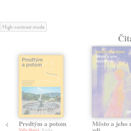
High-contrast mode
Čit
Predtým a potom
Město a jeho n
zdi
Vallo Matúš
| Kniha