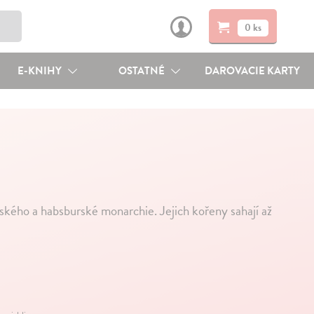
0 ks
E-KNIHY
OSTATNÉ
DAROVACIE KARTY
eského a habsburské monarchie. Jejich kořeny sahají až