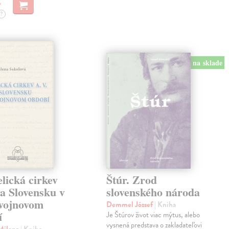
?
na sklade
lická cirkev
Štúr. Zrod
a Slovensku v
slovenského národa
vojnovom
Demmel József
| Kniha
í
Je Štúrov život viac mýtus, alebo
vysnená predstava o zakladateľovi
 Milena
| Kniha