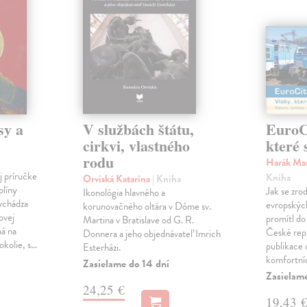
sy a
V službách štátu,
EuroCi
cirkvi, vlastného
které 
rodu
Harák Mar
j príručke
Kniha
Orviská Katarína
| Kniha
plíny
Jak se zrod
Ikonológia hlavného a
vychádza
evropských 
korunovačného oltára v Dóme sv.
ovej
promítl do
Martina v Bratislave od G. R.
ná na
České repu
Donnera a jeho objednávateľ Imrich
okolie, s…
publikace o
Esterházi.
komfortní
Zasielame do 14 dní
Zasielam
24,25 €
19,43 