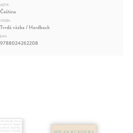
JAZYK
Čeština
VÄZBA
Tvrdá väzba / Hardback
EAN
9788024262208