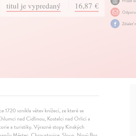
Pridať d
titul je vypredaný
16,87 €
Odporuč
Zdielať 
e 1720 vznikla větev knížecí, ze které se
Chlumci nad Cidlinou, Kostelci nad Orlicí a
torie a turistiky. Výrazné stopy Kinských
řmanův Městec, Chroustovice, Sloup, Nový Bor