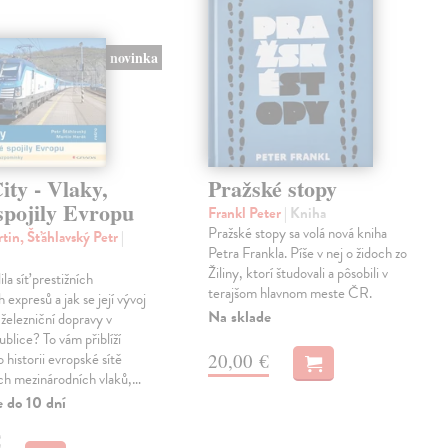
novinka
ty - Vlaky,
Pražské stopy
spojily Evropu
Frankl Peter
| Kniha
Pražské stopy sa volá nová kniha
tin, Šťáhlavský Petr
|
Petra Frankla. Píše v nej o židoch zo
Žiliny, ktorí študovali a pôsobili v
ila síť prestižních
terajšom hlavnom meste ČR.
expresů a jak se její vývoj
Na sklade
 železniční dopravy v
blice? To vám přiblíží
20,00 €
 historii evropské sítě
ch mezinárodních vlaků,…
e do 10 dní
€