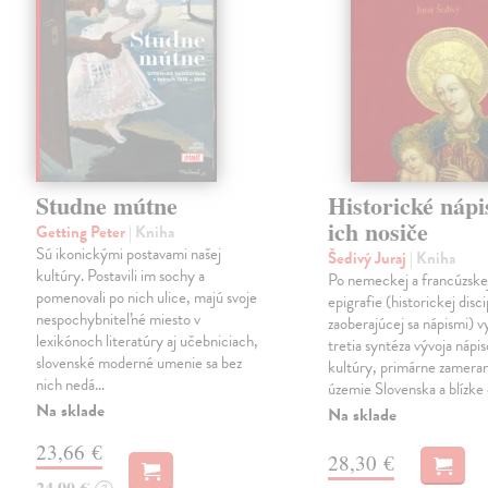
Studne mútne
Historické nápi
ich nosiče
Getting Peter
| Kniha
Sú ikonickými postavami našej
Šedivý Juraj
| Kniha
kultúry. Postavili im sochy a
Po nemeckej a francúzske
pomenovali po nich ulice, majú svoje
epigrafie (historickej disci
nespochybniteľné miesto v
zaoberajúcej sa nápismi) 
lexikónoch literatúry aj učebniciach,
tretia syntéza vývoja nápis
slovenské moderné umenie sa bez
kultúry, primárne zamera
nich nedá…
územie Slovenska a blízke 
Na sklade
Na sklade
23,66 €
28,30 €
24,90 €