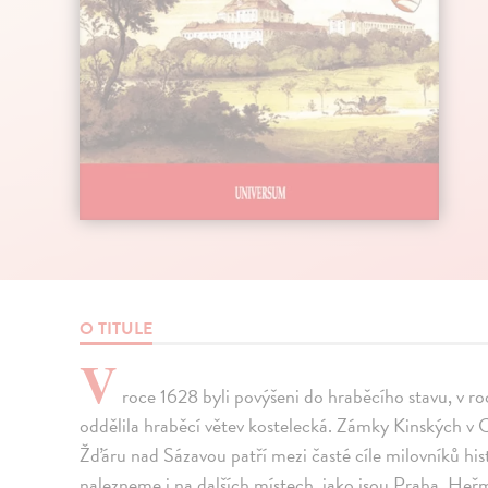
O TITULE
V
roce 1628 byli povýšeni do hraběcího stavu, v roc
oddělila hraběcí větev kostelecká. Zámky Kinských v 
Žďáru nad Sázavou patří mezi časté cíle milovníků his
nalezneme i na dalších místech, jako jsou Praha, He